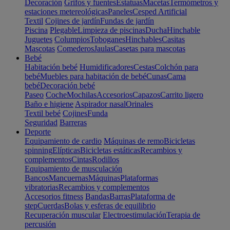
Decoración
Grifos y fuentes
Estatuas
Macetas
Termómetros y
estaciones metereológicas
Paneles
Cesped Artificial
Textil
Cojines de jardín
Fundas de jardín
Piscina
Plegable
Limpieza de piscinas
Ducha
Hinchable
Juguetes
Columpios
Toboganes
Hinchables
Casitas
Mascotas
Comederos
Jaulas
Casetas para mascotas
Bebé
Habitación bebé
Humidificadores
Cestas
Colchón para
bebé
Muebles para habitación de bebé
Cunas
Cama
bebé
Decoración bebé
Paseo
Coche
Mochilas
Accesorios
Capazos
Carrito ligero
Baño e higiene
Aspirador nasal
Orinales
Textil bebé
Cojines
Funda
Seguridad
Barreras
Deporte
Equipamiento de cardio
Máquinas de remo
Bicicletas
spinning
Elípticas
Bicicletas estáticas
Recambios y
complementos
Cintas
Rodillos
Equipamiento de musculación
Bancos
Mancuernas
Máquinas
Plataformas
vibratorias
Recambios y complementos
Accesorios fitness
Bandas
Barras
Plataforma de
step
Cuerdas
Bolas y esferas de equilibrio
Recuperación muscular
Electroestimulación
Terapia de
percusión