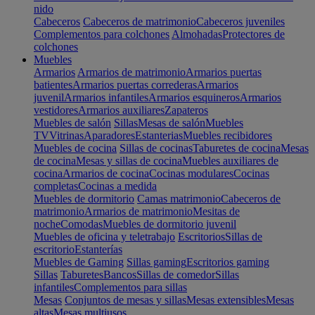
nido
Cabeceros
Cabeceros de matrimonio
Cabeceros juveniles
Complementos para colchones
Almohadas
Protectores de
colchones
Muebles
Armarios
Armarios de matrimonio
Armarios puertas
batientes
Armarios puertas correderas
Armarios
juvenil
Armarios infantiles
Armarios esquineros
Armarios
vestidores
Armarios auxiliares
Zapateros
Muebles de salón
Sillas
Mesas de salón
Muebles
TV
Vitrinas
Aparadores
Estanterias
Muebles recibidores
Muebles de cocina
Sillas de cocinas
Taburetes de cocina
Mesas
de cocina
Mesas y sillas de cocina
Muebles auxiliares de
cocina
Armarios de cocina
Cocinas modulares
Cocinas
completas
Cocinas a medida
Muebles de dormitorio
Camas matrimonio
Cabeceros de
matrimonio
Armarios de matrimonio
Mesitas de
noche
Comodas
Muebles de dormitorio juvenil
Muebles de oficina y teletrabajo
Escritorios
Sillas de
escritorio
Estanterías
Muebles de Gaming
Sillas gaming
Escritorios gaming
Sillas
Taburetes
Bancos
Sillas de comedor
Sillas
infantiles
Complementos para sillas
Mesas
Conjuntos de mesas y sillas
Mesas extensibles
Mesas
altas
Mesas multiusos