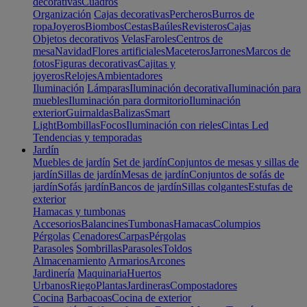
decorativas
Cuadros
Organización
Cajas decorativas
Percheros
Burros de
ropa
Joyeros
Biombos
Cestas
Baúles
Revisteros
Cajas
Objetos decorativos
Velas
Faroles
Centros de
mesa
Navidad
Flores artificiales
Maceteros
Jarrones
Marcos de
fotos
Figuras decorativas
Cajitas y
joyeros
Relojes
Ambientadores
Iluminación
Lámparas
Iluminación decorativa
Iluminación para
muebles
Iluminación para dormitorio
Iluminación
exterior
Guirnaldas
Balizas
Smart
Light
Bombillas
Focos
Iluminación con rieles
Cintas Led
Tendencias y temporadas
Jardín
Muebles de jardín
Set de jardín
Conjuntos de mesas y sillas de
jardín
Sillas de jardín
Mesas de jardín
Conjuntos de sofás de
jardín
Sofás jardín
Bancos de jardín
Sillas colgantes
Estufas de
exterior
Hamacas y tumbonas
Accesorios
Balancines
Tumbonas
Hamacas
Columpios
Pérgolas
Cenadores
Carpas
Pérgolas
Parasoles
Sombrillas
Parasoles
Toldos
Almacenamiento
Armarios
Arcones
Jardinería
Maquinaria
Huertos
Urbanos
Riego
Plantas
Jardineras
Compostadores
Cocina
Barbacoas
Cocina de exterior