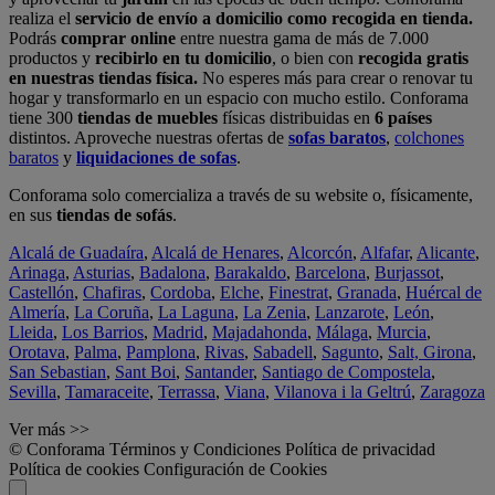
realiza el
servicio de envío a domicilio como recogida en tienda.
Podrás
comprar online
entre nuestra gama de más de 7.000
productos y
recibirlo en tu domicilio
, o bien con
recogida gratis
en nuestras tiendas física.
No esperes más para crear o renovar tu
hogar y transformarlo en un espacio con mucho estilo. Conforama
tiene 300
tiendas de muebles
físicas distribuidas en
6 países
distintos. Aproveche nuestras ofertas de
sofas baratos
,
colchones
baratos
y
liquidaciones de sofas
.
Conforama solo comercializa a través de su website o, físicamente,
en sus
tiendas de sofás
.
Alcalá de Guadaíra
,
Alcalá de Henares
,
Alcorcón
,
Alfafar
,
Alicante
,
Arinaga
,
Asturias
,
Badalona
,
Barakaldo
,
Barcelona
,
Burjassot
,
Castellón
,
Chafiras
,
Cordoba
,
Elche
,
Finestrat
,
Granada
,
Huércal de
Almería
,
La Coruña
,
La Laguna
,
La Zenia
,
Lanzarote
,
León
,
Lleida
,
Los Barrios
,
Madrid
,
Majadahonda
,
Málaga
,
Murcia
,
Orotava
,
Palma
,
Pamplona
,
Rivas
,
Sabadell
,
Sagunto
,
Salt, Girona
,
San Sebastian
,
Sant Boi
,
Santander
,
Santiago de Compostela
,
Sevilla
,
Tamaraceite
,
Terrassa
,
Viana
,
Vilanova i la Geltrú
,
Zaragoza
Ver más >>
© Conforama
Términos y Condiciones
Política de privacidad
Política de cookies
Configuración de Cookies