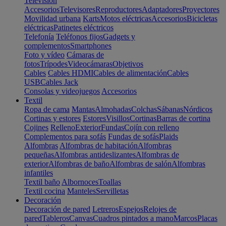
Televisión
Accesorios
Televisores
Reproductores
Adaptadores
Proyectores
Movilidad urbana
Karts
Motos eléctricas
Accesorios
Bicicletas
eléctricas
Patinetes eléctricos
Telefonía
Teléfonos fijos
Gadgets y
complementos
Smartphones
Foto y vídeo
Cámaras de
fotos
Trípodes
Videocámaras
Objetivos
Cables
Cables HDMI
Cables de alimentación
Cables
USB
Cables Jack
Consolas y videojuegos
Accesorios
Textil
Ropa de cama
Mantas
Almohadas
Colchas
Sábanas
Nórdicos
Cortinas y estores
Estores
Visillos
Cortinas
Barras de cortina
Cojines
Relleno
Exterior
Fundas
Cojín con relleno
Complementos para sofás
Fundas de sofás
Plaids
Alfombras
Alfombras de habitación
Alfombras
pequeñas
Alfombras antideslizantes
Alfombras de
exterior
Alfombras de baño
Alfombras de salón
Alfombras
infantiles
Textil baño
Albornoces
Toallas
Textil cocina
Manteles
Servilletas
Decoración
Decoración de pared
Letreros
Espejos
Relojes de
pared
Tableros
Canvas
Cuadros pintados a mano
Marcos
Placas