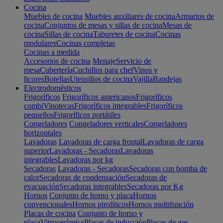
Cocina
Muebles de cocina
Muebles auxiliares de cocina
Armarios de
cocina
Conjuntos de mesas y sillas de cocina
Mesas de
cocina
Sillas de cocina
Taburetes de cocina
Cocinas
modulares
Cocinas completas
Cocinas a medida
Accesorios de cocina
Menaje
Servicio de
mesa
Cubertería
Cuchillos para chef
Vinos y
licores
Botellas
Utensilios de cocina
Vajilla
Bandejas
Electrodomésticos
Frigoríficos
Frigoríficos americanos
Frigoríficos
combi
Vinotecas
Frigoríficos integrables
Frigoríficos
pequeños
Frigoríficos portátiles
Congeladores
Congeladores verticales
Congeladores
horizontales
Lavadoras
Lavadoras de carga frontal
Lavadoras de carga
superior
Lavadoras - Secadoras
Lavadoras
integrables
Lavadoras por kg
Secadoras
Lavadoras - Secadoras
Secadoras con bomba de
calor
Secadoras de condensación
Secadoras de
evacuación
Secadoras integrables
Secadoras por Kg
Hornos
Conjunto de horno y placa
Hornos
convencionales
Hornos pirolíticos
Hornos multifunción
Placas de cocina
Conjunto de horno y
placa
Vitrocerámica
Placas de inducción
Placas de gas