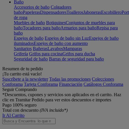
Baño
Accesorios de baño
Colgadores
baño
Papeleras
Dispensadores
Toalleros
Jaboneras
Escobillero
Port
de ropa
Muebles de baño
Botiquines
Conjuntos de muebles para
baño
Tocadores para baño
Armarios para baño
Repisa para
baño
Espejos de baño
Espejos de baño sin Luz
Espejos de baño
iluminados
Espejos de baño con aumento
Sanitarios
Bañeras
Lavabos
Mamparas
Grifería
Grifos para cocina
Grifos para ducha
Seguridad de baño
Barras de seguridad para baño
Resumen de tu pedido
¡Tu carrito está vacío!
Suscríbete a la newsletter
Todas las promociones
Colecciones
Conforama
Tarjeta Conforama
Financiación
Catálogos Conforama
Seguir Comprando
*Descuentos, cupones y servicios son aplicados en el carrito. Haz
clic en Tramitar Pedido para ver estos descuentos e importes
Pago 100% seguro
Total con descuento
(IVA incluido*)
Ir Al Carrito