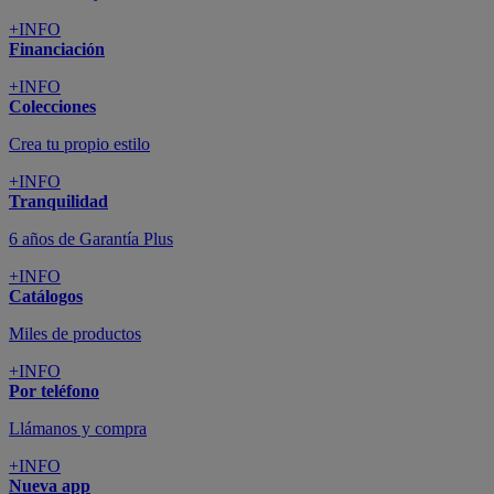
+INFO
Financiación
+INFO
Colecciones
Crea tu propio estilo
+INFO
Tranquilidad
6 años de Garantía Plus
+INFO
Catálogos
Miles de productos
+INFO
Por teléfono
Llámanos y compra
+INFO
Nueva app