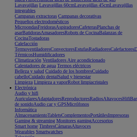
Lavavajillas
Lavavajillas 60cm
Lavavajillas 45cm
Lavavajillas
integrables
Campanas extractoras
Campanas decorativas
Pequeños electrodomésticos
Microondas
Freidoras
Aspiradores
Cafeteras
Planchas de
asar
Batidoras
Amasadores
Robots de Cocina
Balanzas de
Cocina
Tostadoras
Calefacción
Termoventiladores
Convectores
Estufas
Radiadores
Calefactores
D
Térmicos
Humidificadores
Climatización
Ventiladores
Aire acondicionado
Calentadores de agua
Termos eléctricos
Belleza y salud
Cuidado de los hombres
Cuidado
cabello
Cuidado dental
Salud y bienestar
Limpieza
Limpieza a vapor
Robot limpiacristales
Electrónica
Audio y hifi
Auriculares
Adaptadores
Reproductores
Radios
Altavoces
Hifi
Bar
de sonido
Audio car y GPS
Micrófonos
Informática
Almacenamiento
Tablets
Complementos
Portátiles
Impresoras
Gaming & streaming
Monitores gaming
Accesorios
Smart home
Timbres
Cámaras
Altavoces
Wearables
Smartwatches