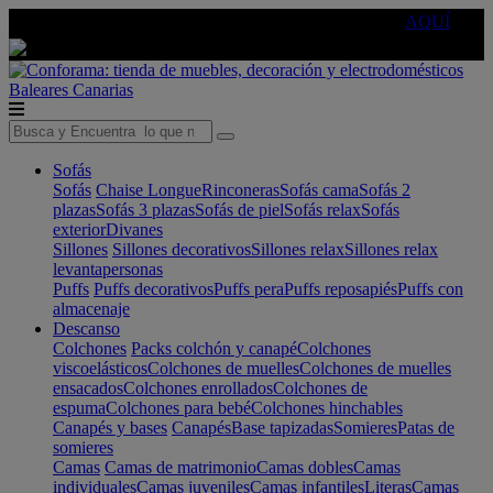
🔵Cambia tu electro con
-10% EXTRA
de descuento ☑️
AQUÍ
Baleares
Canarias
Sofás
Sofás
Chaise Longue
Rinconeras
Sofás cama
Sofás 2
plazas
Sofás 3 plazas
Sofás de piel
Sofás relax
Sofás
exterior
Divanes
Sillones
Sillones decorativos
Sillones relax
Sillones relax
levantapersonas
Puffs
Puffs decorativos
Puffs pera
Puffs reposapiés
Puffs con
almacenaje
Descanso
Colchones
Packs colchón y canapé
Colchones
viscoelásticos
Colchones de muelles
Colchones de muelles
ensacados
Colchones enrollados
Colchones de
espuma
Colchones para bebé
Colchones hinchables
Canapés y bases
Canapés
Base tapizadas
Somieres
Patas de
somieres
Camas
Camas de matrimonio
Camas dobles
Camas
individuales
Camas juveniles
Camas infantiles
Literas
Camas