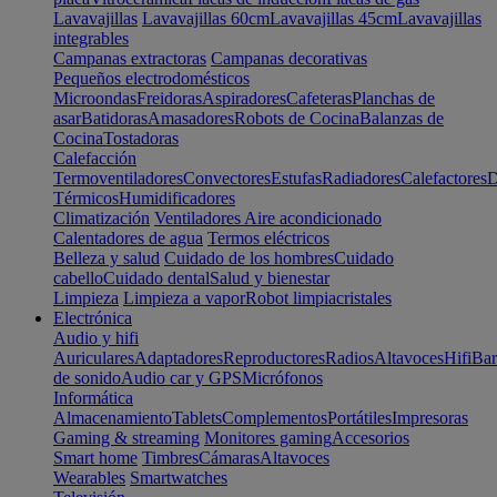
Lavavajillas
Lavavajillas 60cm
Lavavajillas 45cm
Lavavajillas
integrables
Campanas extractoras
Campanas decorativas
Pequeños electrodomésticos
Microondas
Freidoras
Aspiradores
Cafeteras
Planchas de
asar
Batidoras
Amasadores
Robots de Cocina
Balanzas de
Cocina
Tostadoras
Calefacción
Termoventiladores
Convectores
Estufas
Radiadores
Calefactores
D
Térmicos
Humidificadores
Climatización
Ventiladores
Aire acondicionado
Calentadores de agua
Termos eléctricos
Belleza y salud
Cuidado de los hombres
Cuidado
cabello
Cuidado dental
Salud y bienestar
Limpieza
Limpieza a vapor
Robot limpiacristales
Electrónica
Audio y hifi
Auriculares
Adaptadores
Reproductores
Radios
Altavoces
Hifi
Bar
de sonido
Audio car y GPS
Micrófonos
Informática
Almacenamiento
Tablets
Complementos
Portátiles
Impresoras
Gaming & streaming
Monitores gaming
Accesorios
Smart home
Timbres
Cámaras
Altavoces
Wearables
Smartwatches