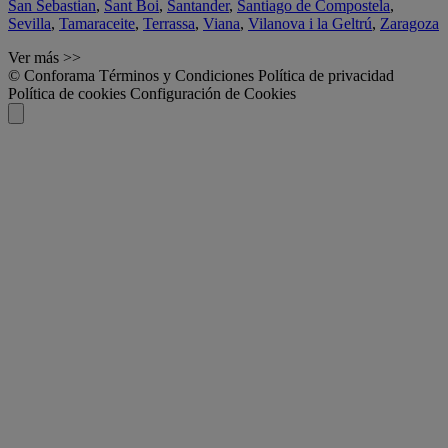
San Sebastian
,
Sant Boi
,
Santander
,
Santiago de Compostela
,
Sevilla
,
Tamaraceite
,
Terrassa
,
Viana
,
Vilanova i la Geltrú
,
Zaragoza
Ver más >>
© Conforama
Términos y Condiciones
Política de privacidad
Política de cookies
Configuración de Cookies