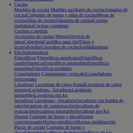
Cocina
Muebles de cocina
Muebles auxiliares de cocina
Armarios de
cocina
Conjuntos de mesas y sillas de cocina
Mesas de
cocina
Sillas de cocina
Taburetes de cocina
Cocinas
modulares
Cocinas completas
Cocinas a medida
Accesorios de cocina
Menaje
Servicio de
mesa
Cubertería
Cuchillos para chef
Vinos y
licores
Botellas
Utensilios de cocina
Vajilla
Bandejas
Electrodomésticos
Frigoríficos
Frigoríficos americanos
Frigoríficos
combi
Vinotecas
Frigoríficos integrables
Frigoríficos
pequeños
Frigoríficos portátiles
Congeladores
Congeladores verticales
Congeladores
horizontales
Lavadoras
Lavadoras de carga frontal
Lavadoras de carga
superior
Lavadoras - Secadoras
Lavadoras
integrables
Lavadoras por kg
Secadoras
Lavadoras - Secadoras
Secadoras con bomba de
calor
Secadoras de condensación
Secadoras de
evacuación
Secadoras integrables
Secadoras por Kg
Hornos
Conjunto de horno y placa
Hornos
convencionales
Hornos pirolíticos
Hornos multifunción
Placas de cocina
Conjunto de horno y
placa
Vitrocerámica
Placas de inducción
Placas de gas