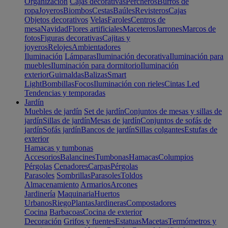
Organización
Cajas decorativas
Percheros
Burros de
ropa
Joyeros
Biombos
Cestas
Baúles
Revisteros
Cajas
Objetos decorativos
Velas
Faroles
Centros de
mesa
Navidad
Flores artificiales
Maceteros
Jarrones
Marcos de
fotos
Figuras decorativas
Cajitas y
joyeros
Relojes
Ambientadores
Iluminación
Lámparas
Iluminación decorativa
Iluminación para
muebles
Iluminación para dormitorio
Iluminación
exterior
Guirnaldas
Balizas
Smart
Light
Bombillas
Focos
Iluminación con rieles
Cintas Led
Tendencias y temporadas
Jardín
Muebles de jardín
Set de jardín
Conjuntos de mesas y sillas de
jardín
Sillas de jardín
Mesas de jardín
Conjuntos de sofás de
jardín
Sofás jardín
Bancos de jardín
Sillas colgantes
Estufas de
exterior
Hamacas y tumbonas
Accesorios
Balancines
Tumbonas
Hamacas
Columpios
Pérgolas
Cenadores
Carpas
Pérgolas
Parasoles
Sombrillas
Parasoles
Toldos
Almacenamiento
Armarios
Arcones
Jardinería
Maquinaria
Huertos
Urbanos
Riego
Plantas
Jardineras
Compostadores
Cocina
Barbacoas
Cocina de exterior
Decoración
Grifos y fuentes
Estatuas
Macetas
Termómetros y