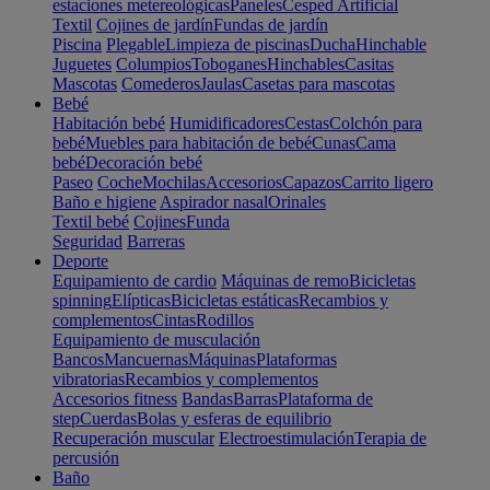
estaciones metereológicas
Paneles
Cesped Artificial
Textil
Cojines de jardín
Fundas de jardín
Piscina
Plegable
Limpieza de piscinas
Ducha
Hinchable
Juguetes
Columpios
Toboganes
Hinchables
Casitas
Mascotas
Comederos
Jaulas
Casetas para mascotas
Bebé
Habitación bebé
Humidificadores
Cestas
Colchón para
bebé
Muebles para habitación de bebé
Cunas
Cama
bebé
Decoración bebé
Paseo
Coche
Mochilas
Accesorios
Capazos
Carrito ligero
Baño e higiene
Aspirador nasal
Orinales
Textil bebé
Cojines
Funda
Seguridad
Barreras
Deporte
Equipamiento de cardio
Máquinas de remo
Bicicletas
spinning
Elípticas
Bicicletas estáticas
Recambios y
complementos
Cintas
Rodillos
Equipamiento de musculación
Bancos
Mancuernas
Máquinas
Plataformas
vibratorias
Recambios y complementos
Accesorios fitness
Bandas
Barras
Plataforma de
step
Cuerdas
Bolas y esferas de equilibrio
Recuperación muscular
Electroestimulación
Terapia de
percusión
Baño