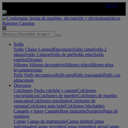
🔵Cambia tu electro con
-10% EXTRA
de descuento ☑️
AQUÍ
Baleares
Canarias
Sofás
Sofás
Chaise Longue
Rinconeras
Sofás cama
Sofás 2
plazas
Sofás 3 plazas
Sofás de piel
Sofás relax
Sofás
exterior
Divanes
Sillones
Sillones decorativos
Sillones relax
Sillones relax
levantapersonas
Puffs
Puffs decorativos
Puffs pera
Puffs reposapiés
Puffs con
almacenaje
Descanso
Colchones
Packs colchón y canapé
Colchones
viscoelásticos
Colchones de muelles
Colchones de muelles
ensacados
Colchones enrollados
Colchones de
espuma
Colchones para bebé
Colchones hinchables
Canapés y bases
Canapés
Base tapizadas
Somieres
Patas de
somieres
Camas
Camas de matrimonio
Camas dobles
Camas
individuales
Camas juveniles
Camas infantiles
Literas
Camas