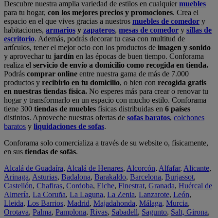
Descubre nuestra amplia variedad de estilos en cualquier
muebles
para tu hogar,
con los mejores precios y promociones
. Crea el
espacio en el que vives gracias a nuestros
muebles de comedor
y
habitaciones,
armarios
y
zapateros
,
mesas de comedor
y
sillas de
escritorio
. Además, podrás decorar tu casa con multitud de
artículos, tener el mejor ocio con los productos de
imagen y sonido
y aprovechar tu
jardín
en las épocas de buen tiempo. Conforama
realiza el
servicio de envío a domicilio como recogida en tienda.
Podrás
comprar online
entre nuestra gama de más de 7.000
productos y
recibirlo en tu domicilio
, o bien con
recogida gratis
en nuestras tiendas física.
No esperes más para crear o renovar tu
hogar y transformarlo en un espacio con mucho estilo. Conforama
tiene 300
tiendas de muebles
físicas distribuidas en
6 países
distintos. Aproveche nuestras ofertas de
sofas baratos
,
colchones
baratos
y
liquidaciones de sofas
.
Conforama solo comercializa a través de su website o, físicamente,
en sus
tiendas de sofás
.
Alcalá de Guadaíra
,
Alcalá de Henares
,
Alcorcón
,
Alfafar
,
Alicante
,
Arinaga
,
Asturias
,
Badalona
,
Barakaldo
,
Barcelona
,
Burjassot
,
Castellón
,
Chafiras
,
Cordoba
,
Elche
,
Finestrat
,
Granada
,
Huércal de
Almería
,
La Coruña
,
La Laguna
,
La Zenia
,
Lanzarote
,
León
,
Lleida
,
Los Barrios
,
Madrid
,
Majadahonda
,
Málaga
,
Murcia
,
Orotava
,
Palma
,
Pamplona
,
Rivas
,
Sabadell
,
Sagunto
,
Salt, Girona
,