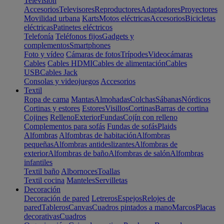
Televisión
Accesorios
Televisores
Reproductores
Adaptadores
Proyectores
Movilidad urbana
Karts
Motos eléctricas
Accesorios
Bicicletas
eléctricas
Patinetes eléctricos
Telefonía
Teléfonos fijos
Gadgets y
complementos
Smartphones
Foto y vídeo
Cámaras de fotos
Trípodes
Videocámaras
Cables
Cables HDMI
Cables de alimentación
Cables
USB
Cables Jack
Consolas y videojuegos
Accesorios
Textil
Ropa de cama
Mantas
Almohadas
Colchas
Sábanas
Nórdicos
Cortinas y estores
Estores
Visillos
Cortinas
Barras de cortina
Cojines
Relleno
Exterior
Fundas
Cojín con relleno
Complementos para sofás
Fundas de sofás
Plaids
Alfombras
Alfombras de habitación
Alfombras
pequeñas
Alfombras antideslizantes
Alfombras de
exterior
Alfombras de baño
Alfombras de salón
Alfombras
infantiles
Textil baño
Albornoces
Toallas
Textil cocina
Manteles
Servilletas
Decoración
Decoración de pared
Letreros
Espejos
Relojes de
pared
Tableros
Canvas
Cuadros pintados a mano
Marcos
Placas
decorativas
Cuadros