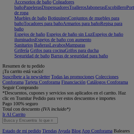
Accesorios de baño
Colgadores
baño
Papeleras
Dispensadores
Toalleros
Jaboneras
Escobillero
Port
de ropa
Muebles de baño
Botiquines
Conjuntos de muebles para
baño
Tocadores para baño
Armarios para baño
Repisa para
baño
Espejos de baño
Espejos de baño sin Luz
Espejos de baño
iluminados
Espejos de baño con aumento
Sanitarios
Bañeras
Lavabos
Mamparas
Grifería
Grifos para cocina
Grifos para ducha
Seguridad de baño
Barras de seguridad para baño
Resumen de tu pedido
¡Tu carrito está vacío!
Suscríbete a la newsletter
Todas las promociones
Colecciones
Conforama
Tarjeta Conforama
Financiación
Catálogos Conforama
Seguir Comprando
*Descuentos, cupones y servicios son aplicados en el carrito. Haz
clic en Tramitar Pedido para ver estos descuentos e importes
Pago 100% seguro
Total con descuento
(IVA incluido*)
Ir Al Carrito
Estado de mi pedido
Tiendas
Ayuda
Blog
App Conforama
Baleares