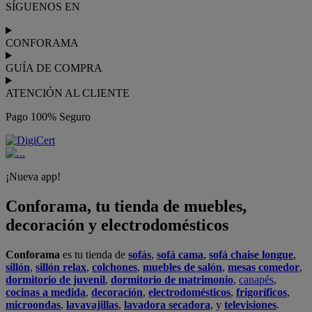
SÍGUENOS EN
CONFORAMA
GUÍA DE COMPRA
ATENCIÓN AL CLIENTE
Pago 100% Seguro
¡Nueva app!
Conforama, tu tienda de muebles,
decoración y electrodomésticos
Conforama
es tu tienda de
sofás
,
sofá cama
,
sofá chaise longue
,
sillón
,
sillón relax
,
colchones
,
muebles de salón
,
mesas comedor
,
dormitorio de juvenil
,
dormitorio de matrimonio
,
canapés
,
cocinas a medida
,
decoración
,
electrodomésticos
,
frigoríficos
,
microondas
,
lavavajillas
,
lavadora secadora
, y
televisiones
.