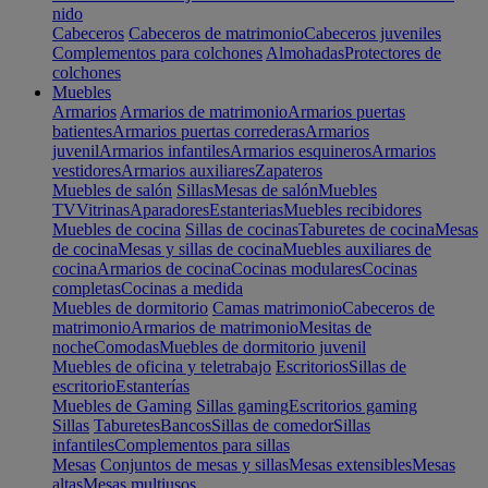
nido
Cabeceros
Cabeceros de matrimonio
Cabeceros juveniles
Complementos para colchones
Almohadas
Protectores de
colchones
Muebles
Armarios
Armarios de matrimonio
Armarios puertas
batientes
Armarios puertas correderas
Armarios
juvenil
Armarios infantiles
Armarios esquineros
Armarios
vestidores
Armarios auxiliares
Zapateros
Muebles de salón
Sillas
Mesas de salón
Muebles
TV
Vitrinas
Aparadores
Estanterias
Muebles recibidores
Muebles de cocina
Sillas de cocinas
Taburetes de cocina
Mesas
de cocina
Mesas y sillas de cocina
Muebles auxiliares de
cocina
Armarios de cocina
Cocinas modulares
Cocinas
completas
Cocinas a medida
Muebles de dormitorio
Camas matrimonio
Cabeceros de
matrimonio
Armarios de matrimonio
Mesitas de
noche
Comodas
Muebles de dormitorio juvenil
Muebles de oficina y teletrabajo
Escritorios
Sillas de
escritorio
Estanterías
Muebles de Gaming
Sillas gaming
Escritorios gaming
Sillas
Taburetes
Bancos
Sillas de comedor
Sillas
infantiles
Complementos para sillas
Mesas
Conjuntos de mesas y sillas
Mesas extensibles
Mesas
altas
Mesas multiusos