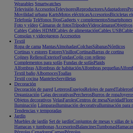
Wearables
Smartwatches
Televisión
Accesorios
Televisores
Reproductores
Adaptadores
Pr
Movilidad urbana
Karts
Motos eléctricas
Accesorios
Bicicletas el
Telefonía
Teléfonos fijos
Gadgets y complementos
Smartphones
Foto y vídeo
Cámaras de fotos
Trípodes
Videocámaras
Objetivos
Cables
Cables HDMI
Cables de alimentación
Cables USB
Cable
Consolas y videojuegos
Accesorios
Textil
Ropa de cama
Mantas
Almohadas
Colchas
Sábanas
Nórdicos
Cortinas y estores
Estores
Visillos
Cortinas
Barras de cortina
Cojines
Relleno
Exterior
Fundas
Cojín con relleno
Complementos para sofás
Fundas de sofás
Plaids
Alfombras
Alfombras de habitación
Alfombras pequeñas
Alfomb
Textil baño
Albornoces
Toallas
Textil cocina
Manteles
Servilletas
Decoración
Decoración de pared
Letreros
Espejos
Relojes de pared
Tableros
Organización
Cajas decorativas
Percheros
Burros de ropa
Joyero
Objetos decorativos
Velas
Faroles
Centros de mesa
Navidad
Flore
Iluminación
Lámparas
Iluminación decorativa
Iluminación para 
Tendencias y temporadas
Jardín
Muebles de jardín
Set de jardín
Conjuntos de mesas y sillas de j
Hamacas y tumbonas
Accesorios
Balancines
Tumbonas
Hamaca
Pérgolas
Cenadores
Carpas
Pérgolas