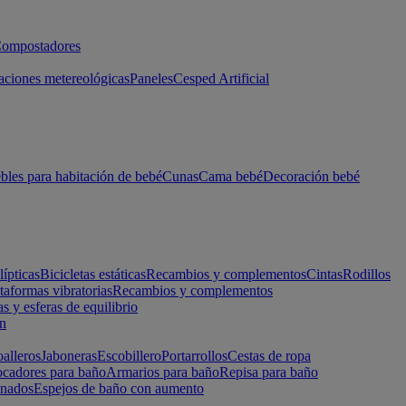
ompostadores
aciones metereológicas
Paneles
Cesped Artificial
les para habitación de bebé
Cunas
Cama bebé
Decoración bebé
lípticas
Bicicletas estáticas
Recambios y complementos
Cintas
Rodillos
taformas vibratorias
Recambios y complementos
s y esferas de equilibrio
ón
alleros
Jaboneras
Escobillero
Portarrollos
Cestas de ropa
cadores para baño
Armarios para baño
Repisa para baño
inados
Espejos de baño con aumento