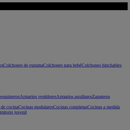
os
Colchones de espuma
Colchones para bebé
Colchones hinchables
esquineros
Armarios vestidores
Armarios auxiliares
Zapateros
 de cocina
Cocinas modulares
Cocinas completas
Cocinas a medida
mitorio juvenil