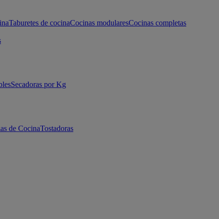
ina
Taburetes de cocina
Cocinas modulares
Cocinas completas
s
bles
Secadoras por Kg
as de Cocina
Tostadoras