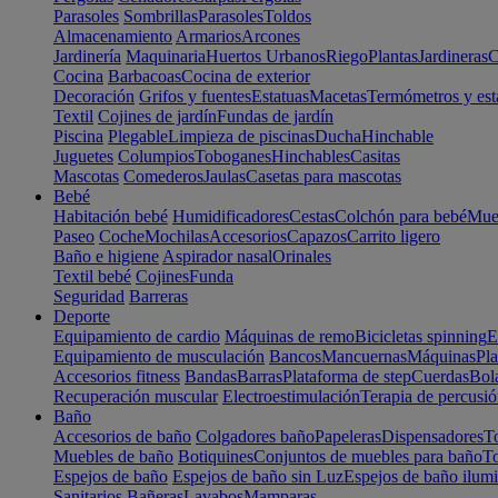
Parasoles
Sombrillas
Parasoles
Toldos
Almacenamiento
Armarios
Arcones
Jardinería
Maquinaria
Huertos Urbanos
Riego
Plantas
Jardineras
C
Cocina
Barbacoas
Cocina de exterior
Decoración
Grifos y fuentes
Estatuas
Macetas
Termómetros y est
Textil
Cojines de jardín
Fundas de jardín
Piscina
Plegable
Limpieza de piscinas
Ducha
Hinchable
Juguetes
Columpios
Toboganes
Hinchables
Casitas
Mascotas
Comederos
Jaulas
Casetas para mascotas
Bebé
Habitación bebé
Humidificadores
Cestas
Colchón para bebé
Mueb
Paseo
Coche
Mochilas
Accesorios
Capazos
Carrito ligero
Baño e higiene
Aspirador nasal
Orinales
Textil bebé
Cojines
Funda
Seguridad
Barreras
Deporte
Equipamiento de cardio
Máquinas de remo
Bicicletas spinning
E
Equipamiento de musculación
Bancos
Mancuernas
Máquinas
Pla
Accesorios fitness
Bandas
Barras
Plataforma de step
Cuerdas
Bola
Recuperación muscular
Electroestimulación
Terapia de percusi
Baño
Accesorios de baño
Colgadores baño
Papeleras
Dispensadores
To
Muebles de baño
Botiquines
Conjuntos de muebles para baño
To
Espejos de baño
Espejos de baño sin Luz
Espejos de baño ilum
Sanitarios
Bañeras
Lavabos
Mamparas