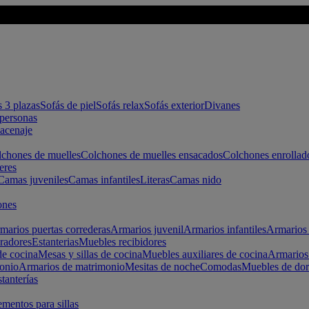
s 3 plazas
Sofás de piel
Sofás relax
Sofás exterior
Divanes
apersonas
macenaje
chones de muelles
Colchones de muelles ensacados
Colchones enrollad
eres
Camas juveniles
Camas infantiles
Literas
Camas nido
ones
marios puertas correderas
Armarios juvenil
Armarios infantiles
Armarios 
radores
Estanterias
Muebles recibidores
e cocina
Mesas y sillas de cocina
Muebles auxiliares de cocina
Armarios
onio
Armarios de matrimonio
Mesitas de noche
Comodas
Muebles de dor
tanterías
entos para sillas