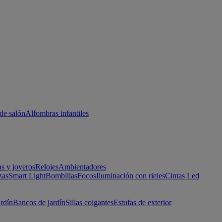
de salón
Alfombras infantiles
as y joyeros
Relojes
Ambientadores
zas
Smart Light
Bombillas
Focos
Iluminación con rieles
Cintas Led
ardín
Bancos de jardín
Sillas colgantes
Estufas de exterior