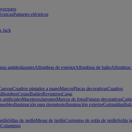
oyectores
éctricas
Patinetes eléctricos
s Jack
ras antideslizantes
Alfombras de exterior
Alfombras de baño
Alfombras 
Canvas
Cuadros pintados a mano
Marcos
Placas decorativas
Cuadros
s
Biombos
Cestas
Baúles
Revisteros
Cajas
s artificiales
Maceteros
Jarrones
Marcos de fotos
Figuras decorativas
Cajit
muebles
Iluminación para dormitorio
Iluminación exterior
Guirnaldas
Bali
ardín
Sillas de jardín
Mesas de jardín
Conjuntos de sofás de jardín
Sofás j
s
Columpios