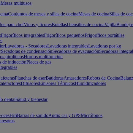
s
Mesas multiusos
cina
Conjuntos de mesas y sillas de cocina
Mesas de cocina
Sillas de coc
los para chef
Vinos y licores
Botellas
Utensilios de cocina
Vajilla
Bandeja
s
Frigoríficos integrables
Frigoríficos pequeños
Frigoríficos portátiles
es
ior
Lavadoras - Secadoras
Lavadoras integrables
Lavadoras por kg
r
Secadoras de condensación
Secadoras de evacuación
Secadoras integra
s pirolíticos
Hornos multifunción
s de inducción
Placas de gas
ntegrables
afeteras
Planchas de asar
Batidoras
Amasadores
Robots de Cocina
Balanz
alefactores
Difusores
Emisores Térmicos
Humidificadores
o dental
Salud y bienestar
voces
Hifi
Barras de sonido
Audio car y GPS
Micrófonos
presoras