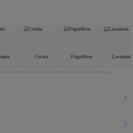
napés
Cocina
Frigoríficos
Lavadoras