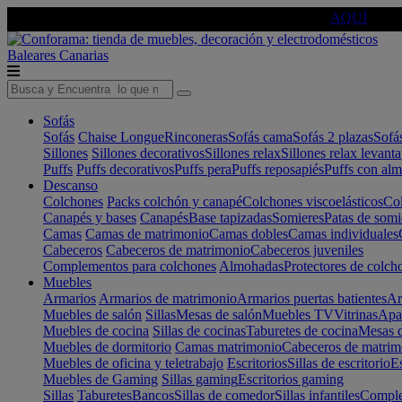
🔵Cambia tu electro con
-10% EXTRA
de descuento ☑️
AQUÍ
Baleares
Canarias
Sofás
Sofás
Chaise Longue
Rinconeras
Sofás cama
Sofás 2 plazas
Sofá
Sillones
Sillones decorativos
Sillones relax
Sillones relax levant
Puffs
Puffs decorativos
Puffs pera
Puffs reposapiés
Puffs con al
Descanso
Colchones
Packs colchón y canapé
Colchones viscoelásticos
Col
Canapés y bases
Canapés
Base tapizadas
Somieres
Patas de somi
Camas
Camas de matrimonio
Camas dobles
Camas individuales
Cabeceros
Cabeceros de matrimonio
Cabeceros juveniles
Complementos para colchones
Almohadas
Protectores de colch
Muebles
Armarios
Armarios de matrimonio
Armarios puertas batientes
Ar
Muebles de salón
Sillas
Mesas de salón
Muebles TV
Vitrinas
Apa
Muebles de cocina
Sillas de cocinas
Taburetes de cocina
Mesas d
Muebles de dormitorio
Camas matrimonio
Cabeceros de matrim
Muebles de oficina y teletrabajo
Escritorios
Sillas de escritorio
Es
Muebles de Gaming
Sillas gaming
Escritorios gaming
Sillas
Taburetes
Bancos
Sillas de comedor
Sillas infantiles
Complem