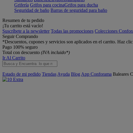
Grifería
Grifos para cocina
Grifos para ducha
Seguridad de baño
Barras de seguridad para baño
Resumen de tu pedido
¡Tu carrito está vacío!
Suscríbete a la newsletter
Todas las promociones
Colecciones Confo
Seguir Comprando
*Descuentos, cupones y servicios son aplicados en el carrito. Haz cli
Pago 100% seguro
Total con descuento
(IVA incluido*)
Ir Al Carrito
Estado de mi pedido
Tiendas
Ayuda
Blog
App Conforama
Baleares
C