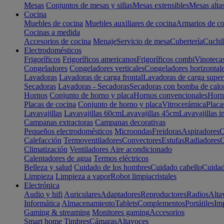
Mesas
Conjuntos de mesas y sillas
Mesas extensibles
Mesas alta
Cocina
Muebles de cocina
Muebles auxiliares de cocina
Armarios de co
Cocinas a medida
Accesorios de cocina
Menaje
Servicio de mesa
Cubertería
Cuchil
Electrodomésticos
Frigoríficos
Frigoríficos americanos
Frigoríficos combi
Vinoteca
Congeladores
Congeladores verticales
Congeladores horizontal
Lavadoras
Lavadoras de carga frontal
Lavadoras de carga super
Secadoras
Lavadoras - Secadoras
Secadoras con bomba de calo
Hornos
Conjunto de horno y placa
Hornos convencionales
Horno
Placas de cocina
Conjunto de horno y placa
Vitrocerámica
Placa
Lavavajillas
Lavavajillas 60cm
Lavavajillas 45cm
Lavavajillas i
Campanas extractoras
Campanas decorativas
Pequeños electrodomésticos
Microondas
Freidoras
Aspiradores
C
Calefacción
Termoventiladores
Convectores
Estufas
Radiadores
C
Climatización
Ventiladores
Aire acondicionado
Calentadores de agua
Termos eléctricos
Belleza y salud
Cuidado de los hombres
Cuidado cabello
Cuidad
Limpieza
Limpieza a vapor
Robot limpiacristales
Electrónica
Audio y hifi
Auriculares
Adaptadores
Reproductores
Radios
Alta
Informática
Almacenamiento
Tablets
Complementos
Portátiles
Im
Gaming & streaming
Monitores gaming
Accesorios
Smart home
Timbres
Cámaras
Altavoces