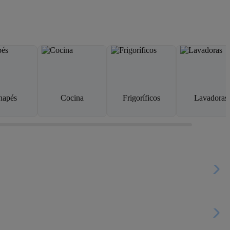
napés
Cocina
Frigoríficos
Lavadoras