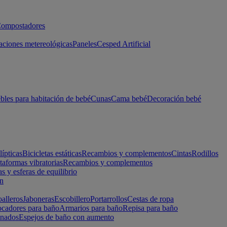
ompostadores
aciones metereológicas
Paneles
Cesped Artificial
les para habitación de bebé
Cunas
Cama bebé
Decoración bebé
lípticas
Bicicletas estáticas
Recambios y complementos
Cintas
Rodillos
taformas vibratorias
Recambios y complementos
s y esferas de equilibrio
ón
alleros
Jaboneras
Escobillero
Portarrollos
Cestas de ropa
cadores para baño
Armarios para baño
Repisa para baño
inados
Espejos de baño con aumento