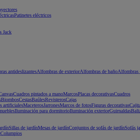
oyectores
éctricas
Patinetes eléctricos
s Jack
ras antideslizantes
Alfombras de exterior
Alfombras de baño
Alfombras 
Canvas
Cuadros pintados a mano
Marcos
Placas decorativas
Cuadros
s
Biombos
Cestas
Baúles
Revisteros
Cajas
s artificiales
Maceteros
Jarrones
Marcos de fotos
Figuras decorativas
Cajit
muebles
Iluminación para dormitorio
Iluminación exterior
Guirnaldas
Bali
ardín
Sillas de jardín
Mesas de jardín
Conjuntos de sofás de jardín
Sofás j
s
Columpios