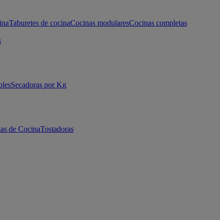
ina
Taburetes de cocina
Cocinas modulares
Cocinas completas
s
bles
Secadoras por Kg
as de Cocina
Tostadoras