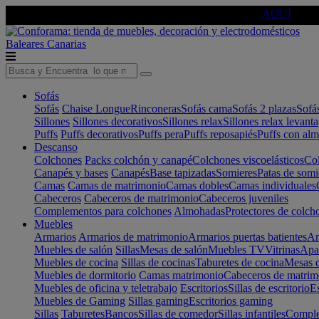
🔵Cambia tu electro con
-10% EXTRA
de descuento ☑️
AQUÍ
Baleares
Canarias
Sofás
Sofás
Chaise Longue
Rinconeras
Sofás cama
Sofás 2 plazas
Sofá
Sillones
Sillones decorativos
Sillones relax
Sillones relax levant
Puffs
Puffs decorativos
Puffs pera
Puffs reposapiés
Puffs con al
Descanso
Colchones
Packs colchón y canapé
Colchones viscoelásticos
Col
Canapés y bases
Canapés
Base tapizadas
Somieres
Patas de somi
Camas
Camas de matrimonio
Camas dobles
Camas individuales
Cabeceros
Cabeceros de matrimonio
Cabeceros juveniles
Complementos para colchones
Almohadas
Protectores de colch
Muebles
Armarios
Armarios de matrimonio
Armarios puertas batientes
Ar
Muebles de salón
Sillas
Mesas de salón
Muebles TV
Vitrinas
Apa
Muebles de cocina
Sillas de cocinas
Taburetes de cocina
Mesas d
Muebles de dormitorio
Camas matrimonio
Cabeceros de matrim
Muebles de oficina y teletrabajo
Escritorios
Sillas de escritorio
Es
Muebles de Gaming
Sillas gaming
Escritorios gaming
Sillas
Taburetes
Bancos
Sillas de comedor
Sillas infantiles
Complem