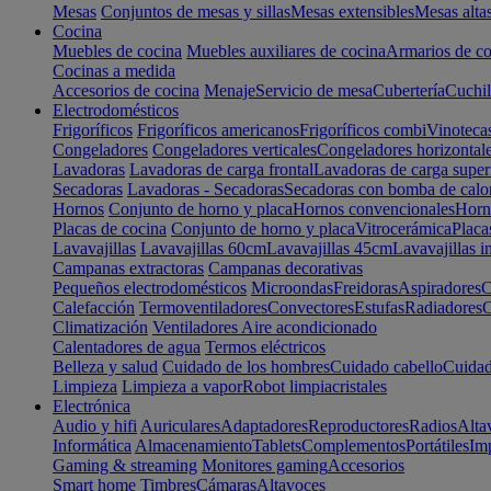
Mesas
Conjuntos de mesas y sillas
Mesas extensibles
Mesas alta
Cocina
Muebles de cocina
Muebles auxiliares de cocina
Armarios de co
Cocinas a medida
Accesorios de cocina
Menaje
Servicio de mesa
Cubertería
Cuchil
Electrodomésticos
Frigoríficos
Frigoríficos americanos
Frigoríficos combi
Vinoteca
Congeladores
Congeladores verticales
Congeladores horizontal
Lavadoras
Lavadoras de carga frontal
Lavadoras de carga super
Secadoras
Lavadoras - Secadoras
Secadoras con bomba de calo
Hornos
Conjunto de horno y placa
Hornos convencionales
Horno
Placas de cocina
Conjunto de horno y placa
Vitrocerámica
Placa
Lavavajillas
Lavavajillas 60cm
Lavavajillas 45cm
Lavavajillas i
Campanas extractoras
Campanas decorativas
Pequeños electrodomésticos
Microondas
Freidoras
Aspiradores
C
Calefacción
Termoventiladores
Convectores
Estufas
Radiadores
C
Climatización
Ventiladores
Aire acondicionado
Calentadores de agua
Termos eléctricos
Belleza y salud
Cuidado de los hombres
Cuidado cabello
Cuidad
Limpieza
Limpieza a vapor
Robot limpiacristales
Electrónica
Audio y hifi
Auriculares
Adaptadores
Reproductores
Radios
Alta
Informática
Almacenamiento
Tablets
Complementos
Portátiles
Im
Gaming & streaming
Monitores gaming
Accesorios
Smart home
Timbres
Cámaras
Altavoces