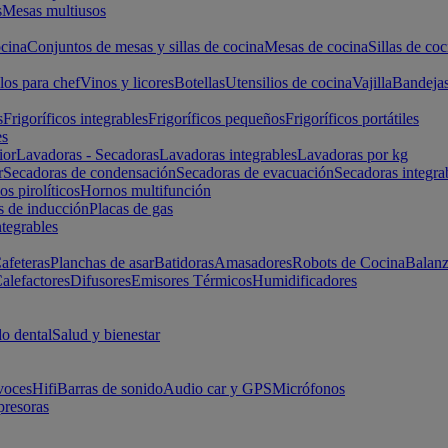
s
Mesas multiusos
cina
Conjuntos de mesas y sillas de cocina
Mesas de cocina
Sillas de coc
los para chef
Vinos y licores
Botellas
Utensilios de cocina
Vajilla
Bandeja
s
Frigoríficos integrables
Frigoríficos pequeños
Frigoríficos portátiles
es
ior
Lavadoras - Secadoras
Lavadoras integrables
Lavadoras por kg
r
Secadoras de condensación
Secadoras de evacuación
Secadoras integra
s pirolíticos
Hornos multifunción
s de inducción
Placas de gas
ntegrables
afeteras
Planchas de asar
Batidoras
Amasadores
Robots de Cocina
Balanz
alefactores
Difusores
Emisores Térmicos
Humidificadores
o dental
Salud y bienestar
voces
Hifi
Barras de sonido
Audio car y GPS
Micrófonos
presoras