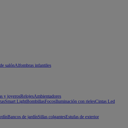
de salón
Alfombras infantiles
as y joyeros
Relojes
Ambientadores
zas
Smart Light
Bombillas
Focos
Iluminación con rieles
Cintas Led
ardín
Bancos de jardín
Sillas colgantes
Estufas de exterior