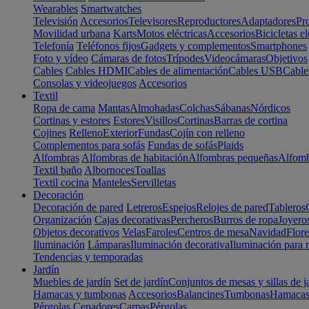
Wearables
Smartwatches
Televisión
Accesorios
Televisores
Reproductores
Adaptadores
Pr
Movilidad urbana
Karts
Motos eléctricas
Accesorios
Bicicletas el
Telefonía
Teléfonos fijos
Gadgets y complementos
Smartphones
Foto y vídeo
Cámaras de fotos
Trípodes
Videocámaras
Objetivos
Cables
Cables HDMI
Cables de alimentación
Cables USB
Cable
Consolas y videojuegos
Accesorios
Textil
Ropa de cama
Mantas
Almohadas
Colchas
Sábanas
Nórdicos
Cortinas y estores
Estores
Visillos
Cortinas
Barras de cortina
Cojines
Relleno
Exterior
Fundas
Cojín con relleno
Complementos para sofás
Fundas de sofás
Plaids
Alfombras
Alfombras de habitación
Alfombras pequeñas
Alfomb
Textil baño
Albornoces
Toallas
Textil cocina
Manteles
Servilletas
Decoración
Decoración de pared
Letreros
Espejos
Relojes de pared
Tableros
Organización
Cajas decorativas
Percheros
Burros de ropa
Joyero
Objetos decorativos
Velas
Faroles
Centros de mesa
Navidad
Flore
Iluminación
Lámparas
Iluminación decorativa
Iluminación para 
Tendencias y temporadas
Jardín
Muebles de jardín
Set de jardín
Conjuntos de mesas y sillas de j
Hamacas y tumbonas
Accesorios
Balancines
Tumbonas
Hamaca
Pérgolas
Cenadores
Carpas
Pérgolas