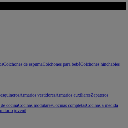
os
Colchones de espuma
Colchones para bebé
Colchones hinchables
esquineros
Armarios vestidores
Armarios auxiliares
Zapateros
 de cocina
Cocinas modulares
Cocinas completas
Cocinas a medida
mitorio juvenil