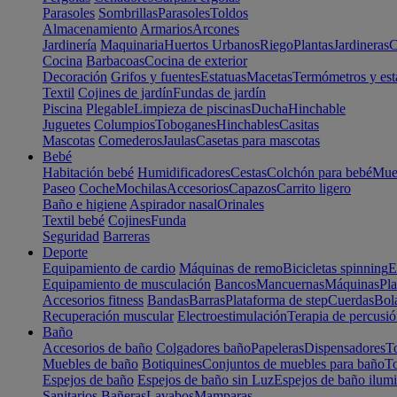
Parasoles
Sombrillas
Parasoles
Toldos
Almacenamiento
Armarios
Arcones
Jardinería
Maquinaria
Huertos Urbanos
Riego
Plantas
Jardineras
C
Cocina
Barbacoas
Cocina de exterior
Decoración
Grifos y fuentes
Estatuas
Macetas
Termómetros y est
Textil
Cojines de jardín
Fundas de jardín
Piscina
Plegable
Limpieza de piscinas
Ducha
Hinchable
Juguetes
Columpios
Toboganes
Hinchables
Casitas
Mascotas
Comederos
Jaulas
Casetas para mascotas
Bebé
Habitación bebé
Humidificadores
Cestas
Colchón para bebé
Mueb
Paseo
Coche
Mochilas
Accesorios
Capazos
Carrito ligero
Baño e higiene
Aspirador nasal
Orinales
Textil bebé
Cojines
Funda
Seguridad
Barreras
Deporte
Equipamiento de cardio
Máquinas de remo
Bicicletas spinning
E
Equipamiento de musculación
Bancos
Mancuernas
Máquinas
Pla
Accesorios fitness
Bandas
Barras
Plataforma de step
Cuerdas
Bola
Recuperación muscular
Electroestimulación
Terapia de percusi
Baño
Accesorios de baño
Colgadores baño
Papeleras
Dispensadores
To
Muebles de baño
Botiquines
Conjuntos de muebles para baño
To
Espejos de baño
Espejos de baño sin Luz
Espejos de baño ilum
Sanitarios
Bañeras
Lavabos
Mamparas