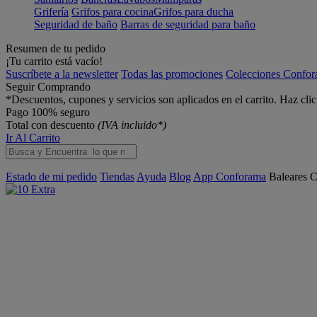
Grifería
Grifos para cocina
Grifos para ducha
Seguridad de baño
Barras de seguridad para baño
Resumen de tu pedido
¡Tu carrito está vacío!
Suscríbete a la newsletter
Todas las promociones
Colecciones Confo
Seguir Comprando
*Descuentos, cupones y servicios son aplicados en el carrito. Haz cli
Pago 100% seguro
Total con descuento
(IVA incluido*)
Ir Al Carrito
Estado de mi pedido
Tiendas
Ayuda
Blog
App Conforama
Baleares
C