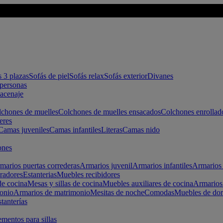
s 3 plazas
Sofás de piel
Sofás relax
Sofás exterior
Divanes
apersonas
macenaje
chones de muelles
Colchones de muelles ensacados
Colchones enrollad
eres
Camas juveniles
Camas infantiles
Literas
Camas nido
ones
marios puertas correderas
Armarios juvenil
Armarios infantiles
Armarios 
radores
Estanterias
Muebles recibidores
e cocina
Mesas y sillas de cocina
Muebles auxiliares de cocina
Armarios
onio
Armarios de matrimonio
Mesitas de noche
Comodas
Muebles de dor
tanterías
entos para sillas