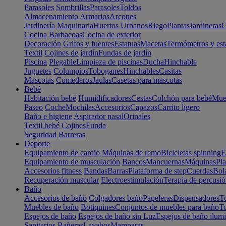
Parasoles
Sombrillas
Parasoles
Toldos
Almacenamiento
Armarios
Arcones
Jardinería
Maquinaria
Huertos Urbanos
Riego
Plantas
Jardineras
C
Cocina
Barbacoas
Cocina de exterior
Decoración
Grifos y fuentes
Estatuas
Macetas
Termómetros y est
Textil
Cojines de jardín
Fundas de jardín
Piscina
Plegable
Limpieza de piscinas
Ducha
Hinchable
Juguetes
Columpios
Toboganes
Hinchables
Casitas
Mascotas
Comederos
Jaulas
Casetas para mascotas
Bebé
Habitación bebé
Humidificadores
Cestas
Colchón para bebé
Mueb
Paseo
Coche
Mochilas
Accesorios
Capazos
Carrito ligero
Baño e higiene
Aspirador nasal
Orinales
Textil bebé
Cojines
Funda
Seguridad
Barreras
Deporte
Equipamiento de cardio
Máquinas de remo
Bicicletas spinning
E
Equipamiento de musculación
Bancos
Mancuernas
Máquinas
Pla
Accesorios fitness
Bandas
Barras
Plataforma de step
Cuerdas
Bola
Recuperación muscular
Electroestimulación
Terapia de percusi
Baño
Accesorios de baño
Colgadores baño
Papeleras
Dispensadores
To
Muebles de baño
Botiquines
Conjuntos de muebles para baño
To
Espejos de baño
Espejos de baño sin Luz
Espejos de baño ilum
Sanitarios
Bañeras
Lavabos
Mamparas