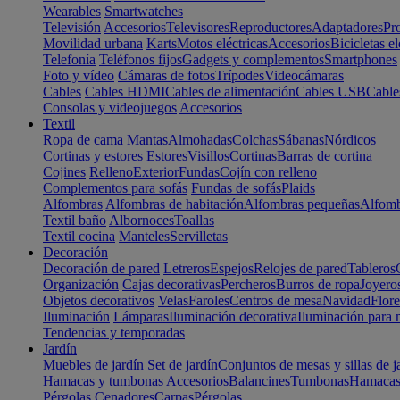
Wearables
Smartwatches
Televisión
Accesorios
Televisores
Reproductores
Adaptadores
Pr
Movilidad urbana
Karts
Motos eléctricas
Accesorios
Bicicletas el
Telefonía
Teléfonos fijos
Gadgets y complementos
Smartphones
Foto y vídeo
Cámaras de fotos
Trípodes
Videocámaras
Cables
Cables HDMI
Cables de alimentación
Cables USB
Cable
Consolas y videojuegos
Accesorios
Textil
Ropa de cama
Mantas
Almohadas
Colchas
Sábanas
Nórdicos
Cortinas y estores
Estores
Visillos
Cortinas
Barras de cortina
Cojines
Relleno
Exterior
Fundas
Cojín con relleno
Complementos para sofás
Fundas de sofás
Plaids
Alfombras
Alfombras de habitación
Alfombras pequeñas
Alfomb
Textil baño
Albornoces
Toallas
Textil cocina
Manteles
Servilletas
Decoración
Decoración de pared
Letreros
Espejos
Relojes de pared
Tableros
Organización
Cajas decorativas
Percheros
Burros de ropa
Joyero
Objetos decorativos
Velas
Faroles
Centros de mesa
Navidad
Flore
Iluminación
Lámparas
Iluminación decorativa
Iluminación para 
Tendencias y temporadas
Jardín
Muebles de jardín
Set de jardín
Conjuntos de mesas y sillas de j
Hamacas y tumbonas
Accesorios
Balancines
Tumbonas
Hamaca
Pérgolas
Cenadores
Carpas
Pérgolas