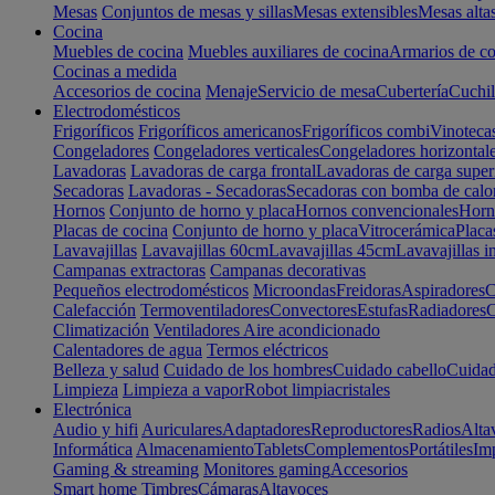
Mesas
Conjuntos de mesas y sillas
Mesas extensibles
Mesas alta
Cocina
Muebles de cocina
Muebles auxiliares de cocina
Armarios de co
Cocinas a medida
Accesorios de cocina
Menaje
Servicio de mesa
Cubertería
Cuchil
Electrodomésticos
Frigoríficos
Frigoríficos americanos
Frigoríficos combi
Vinoteca
Congeladores
Congeladores verticales
Congeladores horizontal
Lavadoras
Lavadoras de carga frontal
Lavadoras de carga super
Secadoras
Lavadoras - Secadoras
Secadoras con bomba de calo
Hornos
Conjunto de horno y placa
Hornos convencionales
Horno
Placas de cocina
Conjunto de horno y placa
Vitrocerámica
Placa
Lavavajillas
Lavavajillas 60cm
Lavavajillas 45cm
Lavavajillas i
Campanas extractoras
Campanas decorativas
Pequeños electrodomésticos
Microondas
Freidoras
Aspiradores
C
Calefacción
Termoventiladores
Convectores
Estufas
Radiadores
C
Climatización
Ventiladores
Aire acondicionado
Calentadores de agua
Termos eléctricos
Belleza y salud
Cuidado de los hombres
Cuidado cabello
Cuidad
Limpieza
Limpieza a vapor
Robot limpiacristales
Electrónica
Audio y hifi
Auriculares
Adaptadores
Reproductores
Radios
Alta
Informática
Almacenamiento
Tablets
Complementos
Portátiles
Im
Gaming & streaming
Monitores gaming
Accesorios
Smart home
Timbres
Cámaras
Altavoces