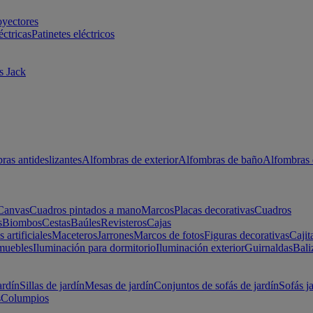
oyectores
éctricas
Patinetes eléctricos
s Jack
ras antideslizantes
Alfombras de exterior
Alfombras de baño
Alfombras 
Canvas
Cuadros pintados a mano
Marcos
Placas decorativas
Cuadros
s
Biombos
Cestas
Baúles
Revisteros
Cajas
s artificiales
Maceteros
Jarrones
Marcos de fotos
Figuras decorativas
Cajit
muebles
Iluminación para dormitorio
Iluminación exterior
Guirnaldas
Bali
ardín
Sillas de jardín
Mesas de jardín
Conjuntos de sofás de jardín
Sofás j
s
Columpios