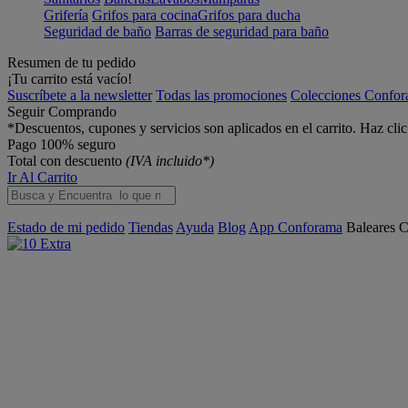
Grifería
Grifos para cocina
Grifos para ducha
Seguridad de baño
Barras de seguridad para baño
Resumen de tu pedido
¡Tu carrito está vacío!
Suscríbete a la newsletter
Todas las promociones
Colecciones Confo
Seguir Comprando
*Descuentos, cupones y servicios son aplicados en el carrito. Haz cli
Pago 100% seguro
Total con descuento
(IVA incluido*)
Ir Al Carrito
Estado de mi pedido
Tiendas
Ayuda
Blog
App Conforama
Baleares
C