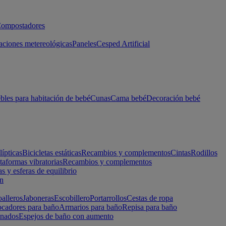
ompostadores
aciones metereológicas
Paneles
Cesped Artificial
les para habitación de bebé
Cunas
Cama bebé
Decoración bebé
lípticas
Bicicletas estáticas
Recambios y complementos
Cintas
Rodillos
taformas vibratorias
Recambios y complementos
s y esferas de equilibrio
ón
alleros
Jaboneras
Escobillero
Portarrollos
Cestas de ropa
cadores para baño
Armarios para baño
Repisa para baño
inados
Espejos de baño con aumento