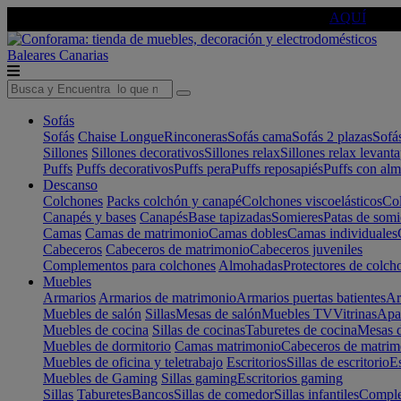
🔵Cambia tu electro con
-10% EXTRA
de descuento ☑️
AQUÍ
Baleares
Canarias
Sofás
Sofás
Chaise Longue
Rinconeras
Sofás cama
Sofás 2 plazas
Sofá
Sillones
Sillones decorativos
Sillones relax
Sillones relax levant
Puffs
Puffs decorativos
Puffs pera
Puffs reposapiés
Puffs con al
Descanso
Colchones
Packs colchón y canapé
Colchones viscoelásticos
Col
Canapés y bases
Canapés
Base tapizadas
Somieres
Patas de somi
Camas
Camas de matrimonio
Camas dobles
Camas individuales
Cabeceros
Cabeceros de matrimonio
Cabeceros juveniles
Complementos para colchones
Almohadas
Protectores de colch
Muebles
Armarios
Armarios de matrimonio
Armarios puertas batientes
Ar
Muebles de salón
Sillas
Mesas de salón
Muebles TV
Vitrinas
Apa
Muebles de cocina
Sillas de cocinas
Taburetes de cocina
Mesas d
Muebles de dormitorio
Camas matrimonio
Cabeceros de matrim
Muebles de oficina y teletrabajo
Escritorios
Sillas de escritorio
Es
Muebles de Gaming
Sillas gaming
Escritorios gaming
Sillas
Taburetes
Bancos
Sillas de comedor
Sillas infantiles
Complem