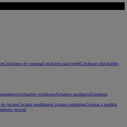
os
Colchones de espuma
Colchones para bebé
Colchones hinchables
esquineros
Armarios vestidores
Armarios auxiliares
Zapateros
 de cocina
Cocinas modulares
Cocinas completas
Cocinas a medida
mitorio juvenil