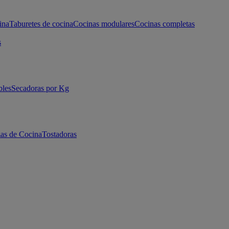
ina
Taburetes de cocina
Cocinas modulares
Cocinas completas
s
bles
Secadoras por Kg
as de Cocina
Tostadoras