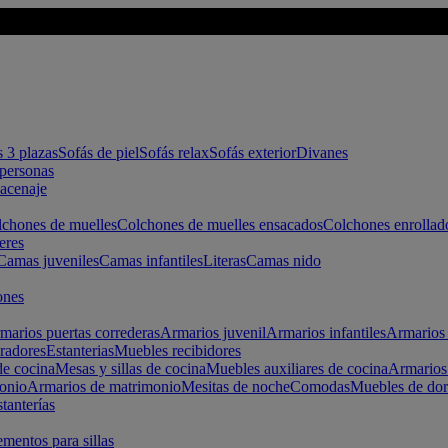
s 3 plazas
Sofás de piel
Sofás relax
Sofás exterior
Divanes
apersonas
macenaje
chones de muelles
Colchones de muelles ensacados
Colchones enrollad
eres
Camas juveniles
Camas infantiles
Literas
Camas nido
ones
marios puertas correderas
Armarios juvenil
Armarios infantiles
Armarios 
radores
Estanterias
Muebles recibidores
e cocina
Mesas y sillas de cocina
Muebles auxiliares de cocina
Armarios
onio
Armarios de matrimonio
Mesitas de noche
Comodas
Muebles de dor
tanterías
entos para sillas