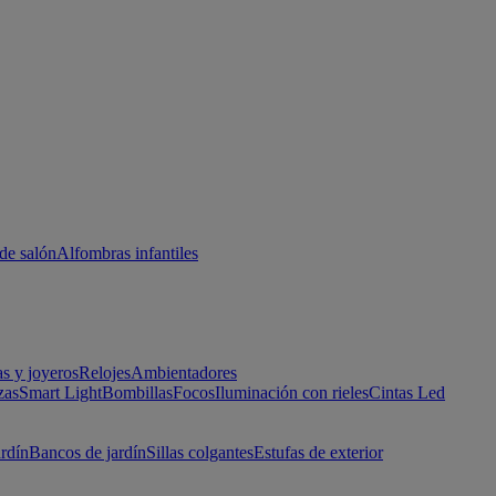
de salón
Alfombras infantiles
as y joyeros
Relojes
Ambientadores
zas
Smart Light
Bombillas
Focos
Iluminación con rieles
Cintas Led
ardín
Bancos de jardín
Sillas colgantes
Estufas de exterior