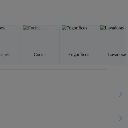
napés
Cocina
Frigoríficos
Lavadoras