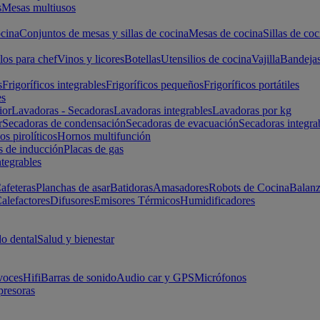
s
Mesas multiusos
cina
Conjuntos de mesas y sillas de cocina
Mesas de cocina
Sillas de coc
los para chef
Vinos y licores
Botellas
Utensilios de cocina
Vajilla
Bandeja
s
Frigoríficos integrables
Frigoríficos pequeños
Frigoríficos portátiles
es
ior
Lavadoras - Secadoras
Lavadoras integrables
Lavadoras por kg
r
Secadoras de condensación
Secadoras de evacuación
Secadoras integra
s pirolíticos
Hornos multifunción
s de inducción
Placas de gas
ntegrables
afeteras
Planchas de asar
Batidoras
Amasadores
Robots de Cocina
Balanz
alefactores
Difusores
Emisores Térmicos
Humidificadores
o dental
Salud y bienestar
voces
Hifi
Barras de sonido
Audio car y GPS
Micrófonos
presoras