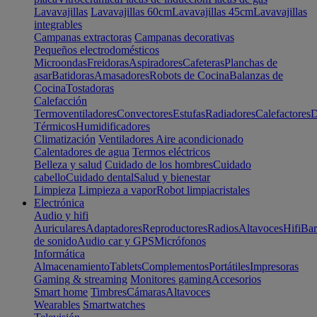
Lavavajillas
Lavavajillas 60cm
Lavavajillas 45cm
Lavavajillas
integrables
Campanas extractoras
Campanas decorativas
Pequeños electrodomésticos
Microondas
Freidoras
Aspiradores
Cafeteras
Planchas de
asar
Batidoras
Amasadores
Robots de Cocina
Balanzas de
Cocina
Tostadoras
Calefacción
Termoventiladores
Convectores
Estufas
Radiadores
Calefactores
D
Térmicos
Humidificadores
Climatización
Ventiladores
Aire acondicionado
Calentadores de agua
Termos eléctricos
Belleza y salud
Cuidado de los hombres
Cuidado
cabello
Cuidado dental
Salud y bienestar
Limpieza
Limpieza a vapor
Robot limpiacristales
Electrónica
Audio y hifi
Auriculares
Adaptadores
Reproductores
Radios
Altavoces
Hifi
Bar
de sonido
Audio car y GPS
Micrófonos
Informática
Almacenamiento
Tablets
Complementos
Portátiles
Impresoras
Gaming & streaming
Monitores gaming
Accesorios
Smart home
Timbres
Cámaras
Altavoces
Wearables
Smartwatches