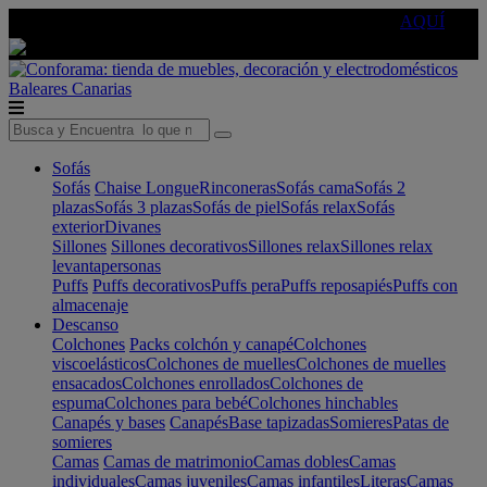
🔵Cambia tu electro con
-10% EXTRA
de descuento ☑️
AQUÍ
Baleares
Canarias
Sofás
Sofás
Chaise Longue
Rinconeras
Sofás cama
Sofás 2
plazas
Sofás 3 plazas
Sofás de piel
Sofás relax
Sofás
exterior
Divanes
Sillones
Sillones decorativos
Sillones relax
Sillones relax
levantapersonas
Puffs
Puffs decorativos
Puffs pera
Puffs reposapiés
Puffs con
almacenaje
Descanso
Colchones
Packs colchón y canapé
Colchones
viscoelásticos
Colchones de muelles
Colchones de muelles
ensacados
Colchones enrollados
Colchones de
espuma
Colchones para bebé
Colchones hinchables
Canapés y bases
Canapés
Base tapizadas
Somieres
Patas de
somieres
Camas
Camas de matrimonio
Camas dobles
Camas
individuales
Camas juveniles
Camas infantiles
Literas
Camas