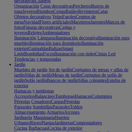
decorativas
Cuadros
Organización
Cajas decorativas
Percheros
Burros de
ropa
Joyeros
Biombos
Cestas
Baúles
Revisteros
Cajas
Objetos decorativos
Velas
Faroles
Centros de
mesa
Navidad
Flores artificiales
Maceteros
Jarrones
Marcos de
fotos
Figuras decorativas
Cajitas y
joyeros
Relojes
Ambientadores
Iluminación
Lámparas
Iluminación decorativa
Iluminación para
muebles
Iluminación para dormitorio
Iluminación
exterior
Guirnaldas
Balizas
Smart
Light
Bombillas
Focos
Iluminación con rieles
Cintas Led
Tendencias y temporadas
Jardín
Muebles de jardín
Set de jardín
Conjuntos de mesas y sillas de
jardín
Sillas de jardín
Mesas de jardín
Conjuntos de sofás de
jardín
Sofás jardín
Bancos de jardín
Sillas colgantes
Estufas de
exterior
Hamacas y tumbonas
Accesorios
Balancines
Tumbonas
Hamacas
Columpios
Pérgolas
Cenadores
Carpas
Pérgolas
Parasoles
Sombrillas
Parasoles
Toldos
Almacenamiento
Armarios
Arcones
Jardinería
Maquinaria
Huertos
Urbanos
Riego
Plantas
Jardineras
Compostadores
Cocina
Barbacoas
Cocina de exterior