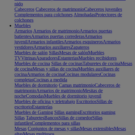
nido
Cabeceros
Cabeceros de matrimonio
Cabeceros juveniles
Complementos para colchones
Almohadas
Protectores de
colchones
Muebles
Armarios
Armarios de matrimonio
Armarios puertas
batientes
Armarios puertas correderas
Armarios
juvenil
Armarios infantiles
Armarios esquineros
Armarios
vestidores
Armarios auxiliares
Zapateros
Muebles de salón
Sillas
Mesas de salón
Muebles
TV
Vitrinas
Aparadores
Estanterias
Muebles recibidores
Muebles de cocina
Sillas de cocinas
Taburetes de cocina
Mesas
de cocina
Mesas y sillas de cocina
Muebles auxiliares de
cocina
Armarios de cocina
Cocinas modulares
Cocinas
completas
Cocinas a medida
Muebles de dormitorio
Camas matrimonio
Cabeceros de
matrimonio
Armarios de matrimonio
Mesitas de
noche
Comodas
Muebles de dormitorio juvenil
Muebles de oficina y teletrabajo
Escritorios
Sillas de
escritorio
Estanterías
Muebles de Gaming
Sillas gaming
Escritorios gaming
Sillas
Taburetes
Bancos
Sillas de comedor
Sillas
infantiles
Complementos para sillas
Mesas
Conjuntos de mesas y sillas
Mesas extensibles
Mesas
altas
Mesas multiusos