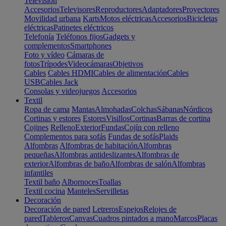
Televisión
Accesorios
Televisores
Reproductores
Adaptadores
Proyectores
Movilidad urbana
Karts
Motos eléctricas
Accesorios
Bicicletas
eléctricas
Patinetes eléctricos
Telefonía
Teléfonos fijos
Gadgets y
complementos
Smartphones
Foto y vídeo
Cámaras de
fotos
Trípodes
Videocámaras
Objetivos
Cables
Cables HDMI
Cables de alimentación
Cables
USB
Cables Jack
Consolas y videojuegos
Accesorios
Textil
Ropa de cama
Mantas
Almohadas
Colchas
Sábanas
Nórdicos
Cortinas y estores
Estores
Visillos
Cortinas
Barras de cortina
Cojines
Relleno
Exterior
Fundas
Cojín con relleno
Complementos para sofás
Fundas de sofás
Plaids
Alfombras
Alfombras de habitación
Alfombras
pequeñas
Alfombras antideslizantes
Alfombras de
exterior
Alfombras de baño
Alfombras de salón
Alfombras
infantiles
Textil baño
Albornoces
Toallas
Textil cocina
Manteles
Servilletas
Decoración
Decoración de pared
Letreros
Espejos
Relojes de
pared
Tableros
Canvas
Cuadros pintados a mano
Marcos
Placas