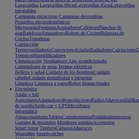
Lavavajillas
Lavavajillas 60cm
Lavavajillas 45cm
Lavavajillas
integrables
Campanas extractoras
Campanas decorativas
Pequeños electrodomésticos
Microondas
Freidoras
Aspiradores
Cafeteras
Planchas de
asar
Batidoras
Amasadores
Robots de Cocina
Balanzas de
Cocina
Tostadoras
Calefacción
Termoventiladores
Convectores
Estufas
Radiadores
Calefactores
D
Térmicos
Humidificadores
Climatización
Ventiladores
Aire acondicionado
Calentadores de agua
Termos eléctricos
Belleza y salud
Cuidado de los hombres
Cuidado
cabello
Cuidado dental
Salud y bienestar
Limpieza
Limpieza a vapor
Robot limpiacristales
Electrónica
Audio y hifi
Auriculares
Adaptadores
Reproductores
Radios
Altavoces
Hifi
Bar
de sonido
Audio car y GPS
Micrófonos
Informática
Almacenamiento
Tablets
Complementos
Portátiles
Impresoras
Gaming & streaming
Monitores gaming
Accesorios
Smart home
Timbres
Cámaras
Altavoces
Wearables
Smartwatches