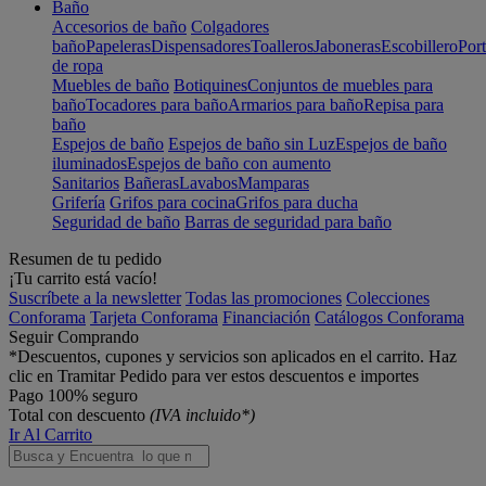
Baño
Accesorios de baño
Colgadores
baño
Papeleras
Dispensadores
Toalleros
Jaboneras
Escobillero
Port
de ropa
Muebles de baño
Botiquines
Conjuntos de muebles para
baño
Tocadores para baño
Armarios para baño
Repisa para
baño
Espejos de baño
Espejos de baño sin Luz
Espejos de baño
iluminados
Espejos de baño con aumento
Sanitarios
Bañeras
Lavabos
Mamparas
Grifería
Grifos para cocina
Grifos para ducha
Seguridad de baño
Barras de seguridad para baño
Resumen de tu pedido
¡Tu carrito está vacío!
Suscríbete a la newsletter
Todas las promociones
Colecciones
Conforama
Tarjeta Conforama
Financiación
Catálogos Conforama
Seguir Comprando
*Descuentos, cupones y servicios son aplicados en el carrito. Haz
clic en Tramitar Pedido para ver estos descuentos e importes
Pago 100% seguro
Total con descuento
(IVA incluido*)
Ir Al Carrito