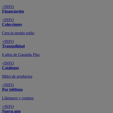
+INFO
Financiación
+INFO
Colecciones
Crea tu propio estilo
+INFO
Tranquilidad
6 años de Garantía Plus
+INFO
Catálogos
Miles de productos
+INFO
Por teléfono
Llámanos y compra
+INFO
Nueva app