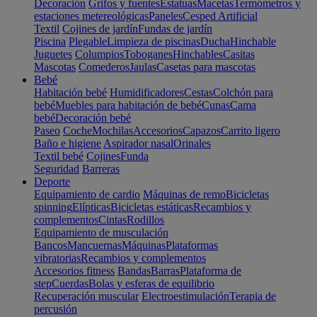
Decoración
Grifos y fuentes
Estatuas
Macetas
Termómetros y
estaciones metereológicas
Paneles
Cesped Artificial
Textil
Cojines de jardín
Fundas de jardín
Piscina
Plegable
Limpieza de piscinas
Ducha
Hinchable
Juguetes
Columpios
Toboganes
Hinchables
Casitas
Mascotas
Comederos
Jaulas
Casetas para mascotas
Bebé
Habitación bebé
Humidificadores
Cestas
Colchón para
bebé
Muebles para habitación de bebé
Cunas
Cama
bebé
Decoración bebé
Paseo
Coche
Mochilas
Accesorios
Capazos
Carrito ligero
Baño e higiene
Aspirador nasal
Orinales
Textil bebé
Cojines
Funda
Seguridad
Barreras
Deporte
Equipamiento de cardio
Máquinas de remo
Bicicletas
spinning
Elípticas
Bicicletas estáticas
Recambios y
complementos
Cintas
Rodillos
Equipamiento de musculación
Bancos
Mancuernas
Máquinas
Plataformas
vibratorias
Recambios y complementos
Accesorios fitness
Bandas
Barras
Plataforma de
step
Cuerdas
Bolas y esferas de equilibrio
Recuperación muscular
Electroestimulación
Terapia de
percusión