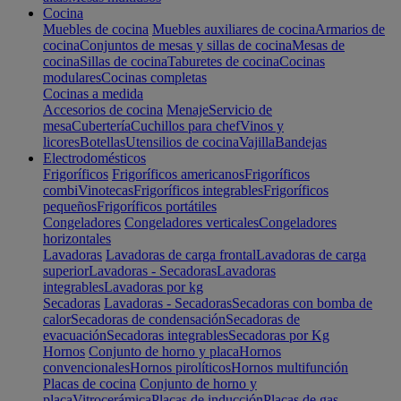
Cocina
Muebles de cocina
Muebles auxiliares de cocina
Armarios de
cocina
Conjuntos de mesas y sillas de cocina
Mesas de
cocina
Sillas de cocina
Taburetes de cocina
Cocinas
modulares
Cocinas completas
Cocinas a medida
Accesorios de cocina
Menaje
Servicio de
mesa
Cubertería
Cuchillos para chef
Vinos y
licores
Botellas
Utensilios de cocina
Vajilla
Bandejas
Electrodomésticos
Frigoríficos
Frigoríficos americanos
Frigoríficos
combi
Vinotecas
Frigoríficos integrables
Frigoríficos
pequeños
Frigoríficos portátiles
Congeladores
Congeladores verticales
Congeladores
horizontales
Lavadoras
Lavadoras de carga frontal
Lavadoras de carga
superior
Lavadoras - Secadoras
Lavadoras
integrables
Lavadoras por kg
Secadoras
Lavadoras - Secadoras
Secadoras con bomba de
calor
Secadoras de condensación
Secadoras de
evacuación
Secadoras integrables
Secadoras por Kg
Hornos
Conjunto de horno y placa
Hornos
convencionales
Hornos pirolíticos
Hornos multifunción
Placas de cocina
Conjunto de horno y
placa
Vitrocerámica
Placas de inducción
Placas de gas