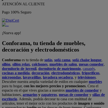
ATENCIÓN AL CLIENTE
Pago 100% Seguro
¡Nueva app!
Conforama, tu tienda de muebles,
decoración y electrodomésticos
Conforama
es tu tienda de
sofás
,
sofá cama
,
sofá chaise longue
,
sillón
,
sillón relax
,
colchones
,
muebles de salón
,
mesas comedor
,
dormitorio de juvenil
,
dormitorio de matrimonio
,
canapés
,
cocinas a medida
,
decoración
,
electrodomésticos
,
frigoríficos
,
microondas
,
lavavajillas
,
lavadora secadora
, y
televisiones
.
Descubre nuestra amplia variedad de estilos en cualquier
muebles
para tu hogar,
con los mejores precios y promociones
. Crea el
espacio en el que vives gracias a nuestros
muebles de comedor
y
habitaciones,
armarios
y
zapateros
,
mesas de comedor
y
sillas de
escritorio
. Además, podrás decorar tu casa con multitud de
artículos, tener el mejor ocio con los productos de
imagen y sonido
y aprovechar tu
jardín
en las épocas de buen tiempo. Conforama