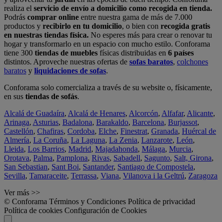
realiza el
servicio de envío a domicilio como recogida en tienda.
Podrás
comprar online
entre nuestra gama de más de 7.000
productos y
recibirlo en tu domicilio
, o bien con
recogida gratis
en nuestras tiendas física.
No esperes más para crear o renovar tu
hogar y transformarlo en un espacio con mucho estilo. Conforama
tiene 300
tiendas de muebles
físicas distribuidas en
6 países
distintos. Aproveche nuestras ofertas de
sofas baratos
,
colchones
baratos
y
liquidaciones de sofas
.
Conforama solo comercializa a través de su website o, físicamente,
en sus
tiendas de sofás
.
Alcalá de Guadaíra
,
Alcalá de Henares
,
Alcorcón
,
Alfafar
,
Alicante
,
Arinaga
,
Asturias
,
Badalona
,
Barakaldo
,
Barcelona
,
Burjassot
,
Castellón
,
Chafiras
,
Cordoba
,
Elche
,
Finestrat
,
Granada
,
Huércal de
Almería
,
La Coruña
,
La Laguna
,
La Zenia
,
Lanzarote
,
León
,
Lleida
,
Los Barrios
,
Madrid
,
Majadahonda
,
Málaga
,
Murcia
,
Orotava
,
Palma
,
Pamplona
,
Rivas
,
Sabadell
,
Sagunto
,
Salt, Girona
,
San Sebastian
,
Sant Boi
,
Santander
,
Santiago de Compostela
,
Sevilla
,
Tamaraceite
,
Terrassa
,
Viana
,
Vilanova i la Geltrú
,
Zaragoza
Ver más >>
© Conforama
Términos y Condiciones
Política de privacidad
Política de cookies
Configuración de Cookies