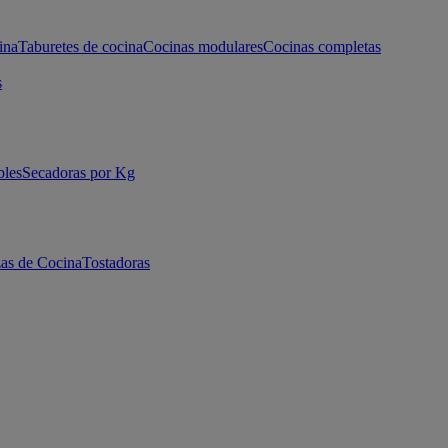
ina
Taburetes de cocina
Cocinas modulares
Cocinas completas
s
bles
Secadoras por Kg
as de Cocina
Tostadoras