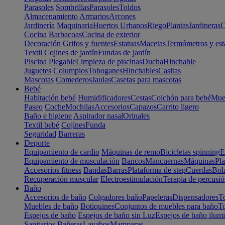
Parasoles
Sombrillas
Parasoles
Toldos
Almacenamiento
Armarios
Arcones
Jardinería
Maquinaria
Huertos Urbanos
Riego
Plantas
Jardineras
C
Cocina
Barbacoas
Cocina de exterior
Decoración
Grifos y fuentes
Estatuas
Macetas
Termómetros y est
Textil
Cojines de jardín
Fundas de jardín
Piscina
Plegable
Limpieza de piscinas
Ducha
Hinchable
Juguetes
Columpios
Toboganes
Hinchables
Casitas
Mascotas
Comederos
Jaulas
Casetas para mascotas
Bebé
Habitación bebé
Humidificadores
Cestas
Colchón para bebé
Mueb
Paseo
Coche
Mochilas
Accesorios
Capazos
Carrito ligero
Baño e higiene
Aspirador nasal
Orinales
Textil bebé
Cojines
Funda
Seguridad
Barreras
Deporte
Equipamiento de cardio
Máquinas de remo
Bicicletas spinning
E
Equipamiento de musculación
Bancos
Mancuernas
Máquinas
Pla
Accesorios fitness
Bandas
Barras
Plataforma de step
Cuerdas
Bola
Recuperación muscular
Electroestimulación
Terapia de percusi
Baño
Accesorios de baño
Colgadores baño
Papeleras
Dispensadores
To
Muebles de baño
Botiquines
Conjuntos de muebles para baño
To
Espejos de baño
Espejos de baño sin Luz
Espejos de baño ilum
Sanitarios
Bañeras
Lavabos
Mamparas