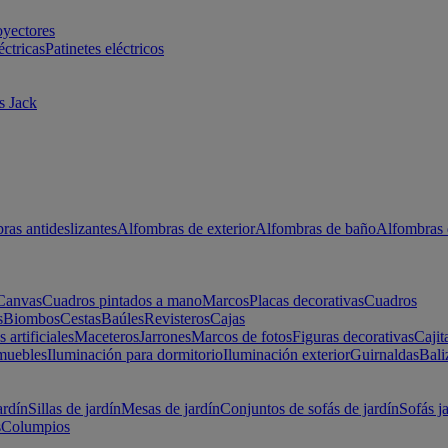
oyectores
éctricas
Patinetes eléctricos
s Jack
ras antideslizantes
Alfombras de exterior
Alfombras de baño
Alfombras 
Canvas
Cuadros pintados a mano
Marcos
Placas decorativas
Cuadros
s
Biombos
Cestas
Baúles
Revisteros
Cajas
s artificiales
Maceteros
Jarrones
Marcos de fotos
Figuras decorativas
Cajit
muebles
Iluminación para dormitorio
Iluminación exterior
Guirnaldas
Bali
ardín
Sillas de jardín
Mesas de jardín
Conjuntos de sofás de jardín
Sofás j
s
Columpios