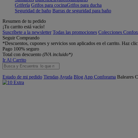
Grifería
Grifos para cocina
Grifos para ducha
Seguridad de baño
Barras de seguridad para baño
Resumen de tu pedido
¡Tu carrito está vacío!
Suscríbete a la newsletter
Todas las promociones
Colecciones Confo
Seguir Comprando
*Descuentos, cupones y servicios son aplicados en el carrito. Haz cli
Pago 100% seguro
Total con descuento
(IVA incluido*)
Ir Al Carrito
Estado de mi pedido
Tiendas
Ayuda
Blog
App Conforama
Baleares
C