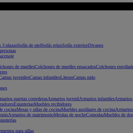
s 3 plazas
Sofás de piel
Sofás relax
Sofás exterior
Divanes
apersonas
macenaje
chones de muelles
Colchones de muelles ensacados
Colchones enrollad
eres
Camas juveniles
Camas infantiles
Literas
Camas nido
ones
marios puertas correderas
Armarios juvenil
Armarios infantiles
Armarios 
radores
Estanterias
Muebles recibidores
e cocina
Mesas y sillas de cocina
Muebles auxiliares de cocina
Armarios
onio
Armarios de matrimonio
Mesitas de noche
Comodas
Muebles de dor
tanterías
entos para sillas