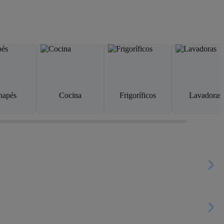
napés
Cocina
Frigoríficos
Lavadoras