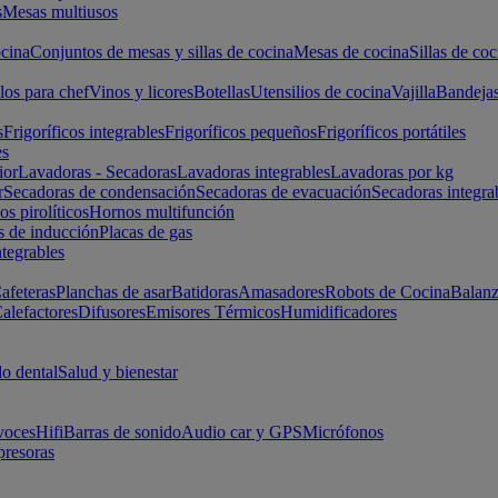
s
Mesas multiusos
cina
Conjuntos de mesas y sillas de cocina
Mesas de cocina
Sillas de coc
los para chef
Vinos y licores
Botellas
Utensilios de cocina
Vajilla
Bandeja
s
Frigoríficos integrables
Frigoríficos pequeños
Frigoríficos portátiles
es
ior
Lavadoras - Secadoras
Lavadoras integrables
Lavadoras por kg
r
Secadoras de condensación
Secadoras de evacuación
Secadoras integra
s pirolíticos
Hornos multifunción
s de inducción
Placas de gas
ntegrables
afeteras
Planchas de asar
Batidoras
Amasadores
Robots de Cocina
Balanz
alefactores
Difusores
Emisores Térmicos
Humidificadores
o dental
Salud y bienestar
voces
Hifi
Barras de sonido
Audio car y GPS
Micrófonos
presoras