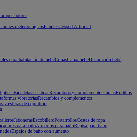
ompostadores
aciones metereológicas
Paneles
Cesped Artificial
les para habitación de bebé
Cunas
Cama bebé
Decoración bebé
lípticas
Bicicletas estáticas
Recambios y complementos
Cintas
Rodillos
taformas vibratorias
Recambios y complementos
s y esferas de equilibrio
ón
alleros
Jaboneras
Escobillero
Portarrollos
Cestas de ropa
cadores para baño
Armarios para baño
Repisa para baño
inados
Espejos de baño con aumento