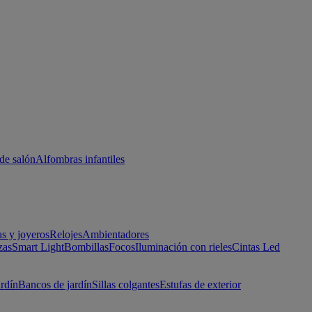
de salón
Alfombras infantiles
as y joyeros
Relojes
Ambientadores
zas
Smart Light
Bombillas
Focos
Iluminación con rieles
Cintas Led
ardín
Bancos de jardín
Sillas colgantes
Estufas de exterior