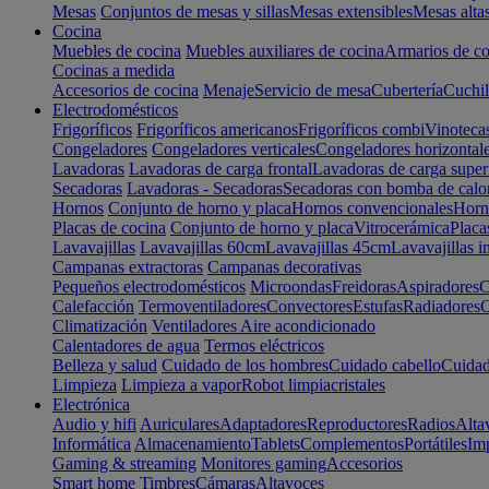
Mesas
Conjuntos de mesas y sillas
Mesas extensibles
Mesas alta
Cocina
Muebles de cocina
Muebles auxiliares de cocina
Armarios de co
Cocinas a medida
Accesorios de cocina
Menaje
Servicio de mesa
Cubertería
Cuchil
Electrodomésticos
Frigoríficos
Frigoríficos americanos
Frigoríficos combi
Vinoteca
Congeladores
Congeladores verticales
Congeladores horizontal
Lavadoras
Lavadoras de carga frontal
Lavadoras de carga super
Secadoras
Lavadoras - Secadoras
Secadoras con bomba de calo
Hornos
Conjunto de horno y placa
Hornos convencionales
Horno
Placas de cocina
Conjunto de horno y placa
Vitrocerámica
Placa
Lavavajillas
Lavavajillas 60cm
Lavavajillas 45cm
Lavavajillas i
Campanas extractoras
Campanas decorativas
Pequeños electrodomésticos
Microondas
Freidoras
Aspiradores
C
Calefacción
Termoventiladores
Convectores
Estufas
Radiadores
C
Climatización
Ventiladores
Aire acondicionado
Calentadores de agua
Termos eléctricos
Belleza y salud
Cuidado de los hombres
Cuidado cabello
Cuidad
Limpieza
Limpieza a vapor
Robot limpiacristales
Electrónica
Audio y hifi
Auriculares
Adaptadores
Reproductores
Radios
Alta
Informática
Almacenamiento
Tablets
Complementos
Portátiles
Im
Gaming & streaming
Monitores gaming
Accesorios
Smart home
Timbres
Cámaras
Altavoces