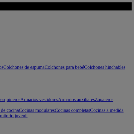
os
Colchones de espuma
Colchones para bebé
Colchones hinchables
esquineros
Armarios vestidores
Armarios auxiliares
Zapateros
 de cocina
Cocinas modulares
Cocinas completas
Cocinas a medida
mitorio juvenil