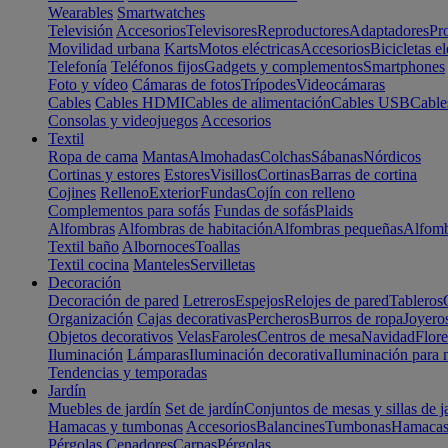
Wearables
Smartwatches
Televisión
Accesorios
Televisores
Reproductores
Adaptadores
Pr
Movilidad urbana
Karts
Motos eléctricas
Accesorios
Bicicletas el
Telefonía
Teléfonos fijos
Gadgets y complementos
Smartphones
Foto y vídeo
Cámaras de fotos
Trípodes
Videocámaras
Cables
Cables HDMI
Cables de alimentación
Cables USB
Cable
Consolas y videojuegos
Accesorios
Textil
Ropa de cama
Mantas
Almohadas
Colchas
Sábanas
Nórdicos
Cortinas y estores
Estores
Visillos
Cortinas
Barras de cortina
Cojines
Relleno
Exterior
Fundas
Cojín con relleno
Complementos para sofás
Fundas de sofás
Plaids
Alfombras
Alfombras de habitación
Alfombras pequeñas
Alfomb
Textil baño
Albornoces
Toallas
Textil cocina
Manteles
Servilletas
Decoración
Decoración de pared
Letreros
Espejos
Relojes de pared
Tableros
Organización
Cajas decorativas
Percheros
Burros de ropa
Joyero
Objetos decorativos
Velas
Faroles
Centros de mesa
Navidad
Flore
Iluminación
Lámparas
Iluminación decorativa
Iluminación para 
Tendencias y temporadas
Jardín
Muebles de jardín
Set de jardín
Conjuntos de mesas y sillas de j
Hamacas y tumbonas
Accesorios
Balancines
Tumbonas
Hamaca
Pérgolas
Cenadores
Carpas
Pérgolas