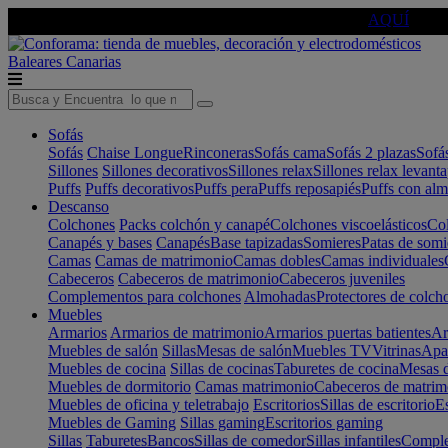
🔵Cambia tu electro con
-10% EXTRA
de descuento ☑️
AQUÍ
Baleares
Canarias
Sofás
Sofás
Chaise Longue
Rinconeras
Sofás cama
Sofás 2 plazas
Sofá
Sillones
Sillones decorativos
Sillones relax
Sillones relax levant
Puffs
Puffs decorativos
Puffs pera
Puffs reposapiés
Puffs con al
Descanso
Colchones
Packs colchón y canapé
Colchones viscoelásticos
Col
Canapés y bases
Canapés
Base tapizadas
Somieres
Patas de somi
Camas
Camas de matrimonio
Camas dobles
Camas individuales
Cabeceros
Cabeceros de matrimonio
Cabeceros juveniles
Complementos para colchones
Almohadas
Protectores de colch
Muebles
Armarios
Armarios de matrimonio
Armarios puertas batientes
Ar
Muebles de salón
Sillas
Mesas de salón
Muebles TV
Vitrinas
Apa
Muebles de cocina
Sillas de cocinas
Taburetes de cocina
Mesas d
Muebles de dormitorio
Camas matrimonio
Cabeceros de matrim
Muebles de oficina y teletrabajo
Escritorios
Sillas de escritorio
Es
Muebles de Gaming
Sillas gaming
Escritorios gaming
Sillas
Taburetes
Bancos
Sillas de comedor
Sillas infantiles
Complem