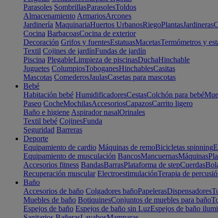
Parasoles
Sombrillas
Parasoles
Toldos
Almacenamiento
Armarios
Arcones
Jardinería
Maquinaria
Huertos Urbanos
Riego
Plantas
Jardineras
C
Cocina
Barbacoas
Cocina de exterior
Decoración
Grifos y fuentes
Estatuas
Macetas
Termómetros y est
Textil
Cojines de jardín
Fundas de jardín
Piscina
Plegable
Limpieza de piscinas
Ducha
Hinchable
Juguetes
Columpios
Toboganes
Hinchables
Casitas
Mascotas
Comederos
Jaulas
Casetas para mascotas
Bebé
Habitación bebé
Humidificadores
Cestas
Colchón para bebé
Mueb
Paseo
Coche
Mochilas
Accesorios
Capazos
Carrito ligero
Baño e higiene
Aspirador nasal
Orinales
Textil bebé
Cojines
Funda
Seguridad
Barreras
Deporte
Equipamiento de cardio
Máquinas de remo
Bicicletas spinning
E
Equipamiento de musculación
Bancos
Mancuernas
Máquinas
Pla
Accesorios fitness
Bandas
Barras
Plataforma de step
Cuerdas
Bola
Recuperación muscular
Electroestimulación
Terapia de percusi
Baño
Accesorios de baño
Colgadores baño
Papeleras
Dispensadores
To
Muebles de baño
Botiquines
Conjuntos de muebles para baño
To
Espejos de baño
Espejos de baño sin Luz
Espejos de baño ilum
Sanitarios
Bañeras
Lavabos
Mamparas