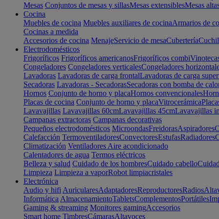
Mesas
Conjuntos de mesas y sillas
Mesas extensibles
Mesas alta
Cocina
Muebles de cocina
Muebles auxiliares de cocina
Armarios de co
Cocinas a medida
Accesorios de cocina
Menaje
Servicio de mesa
Cubertería
Cuchil
Electrodomésticos
Frigoríficos
Frigoríficos americanos
Frigoríficos combi
Vinoteca
Congeladores
Congeladores verticales
Congeladores horizontal
Lavadoras
Lavadoras de carga frontal
Lavadoras de carga super
Secadoras
Lavadoras - Secadoras
Secadoras con bomba de calo
Hornos
Conjunto de horno y placa
Hornos convencionales
Horno
Placas de cocina
Conjunto de horno y placa
Vitrocerámica
Placa
Lavavajillas
Lavavajillas 60cm
Lavavajillas 45cm
Lavavajillas i
Campanas extractoras
Campanas decorativas
Pequeños electrodomésticos
Microondas
Freidoras
Aspiradores
C
Calefacción
Termoventiladores
Convectores
Estufas
Radiadores
C
Climatización
Ventiladores
Aire acondicionado
Calentadores de agua
Termos eléctricos
Belleza y salud
Cuidado de los hombres
Cuidado cabello
Cuidad
Limpieza
Limpieza a vapor
Robot limpiacristales
Electrónica
Audio y hifi
Auriculares
Adaptadores
Reproductores
Radios
Alta
Informática
Almacenamiento
Tablets
Complementos
Portátiles
Im
Gaming & streaming
Monitores gaming
Accesorios
Smart home
Timbres
Cámaras
Altavoces