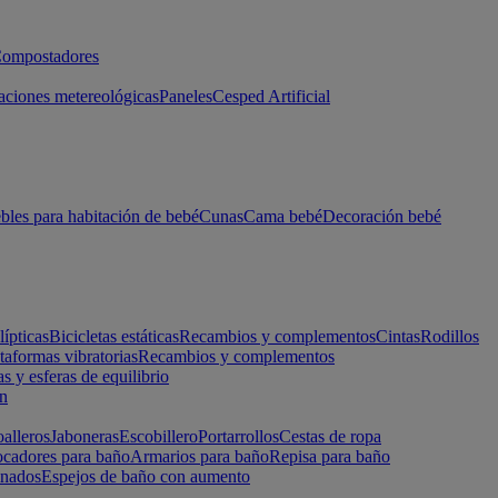
ompostadores
aciones metereológicas
Paneles
Cesped Artificial
les para habitación de bebé
Cunas
Cama bebé
Decoración bebé
lípticas
Bicicletas estáticas
Recambios y complementos
Cintas
Rodillos
taformas vibratorias
Recambios y complementos
s y esferas de equilibrio
ón
alleros
Jaboneras
Escobillero
Portarrollos
Cestas de ropa
cadores para baño
Armarios para baño
Repisa para baño
inados
Espejos de baño con aumento