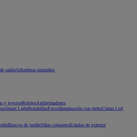
de salón
Alfombras infantiles
as y joyeros
Relojes
Ambientadores
zas
Smart Light
Bombillas
Focos
Iluminación con rieles
Cintas Led
ardín
Bancos de jardín
Sillas colgantes
Estufas de exterior