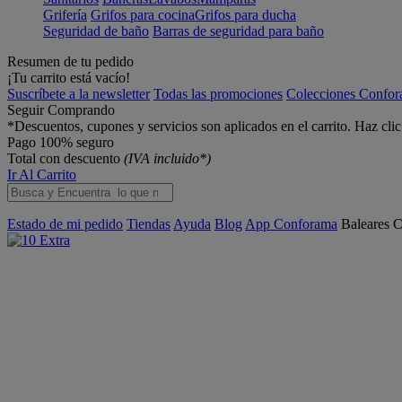
Grifería
Grifos para cocina
Grifos para ducha
Seguridad de baño
Barras de seguridad para baño
Resumen de tu pedido
¡Tu carrito está vacío!
Suscríbete a la newsletter
Todas las promociones
Colecciones Confo
Seguir Comprando
*Descuentos, cupones y servicios son aplicados en el carrito. Haz cli
Pago 100% seguro
Total con descuento
(IVA incluido*)
Ir Al Carrito
Estado de mi pedido
Tiendas
Ayuda
Blog
App Conforama
Baleares
C