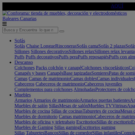
🔵Cambia tu electro con
-10% EXTRA
de descuento ☑️
AQUÍ
Baleares
Canarias
Sofás
Sofás
Chaise Longue
Rinconeras
Sofás cama
Sofás 2 plazas
Sofá
Sillones
Sillones decorativos
Sillones relax
Sillones relax levant
Puffs
Puffs decorativos
Puffs pera
Puffs reposapiés
Puffs con al
Descanso
Colchones
Packs colchón y canapé
Colchones viscoelásticos
Col
Canapés y bases
Canapés
Base tapizadas
Somieres
Patas de somi
Camas
Camas de matrimonio
Camas dobles
Camas individuales
Cabeceros
Cabeceros de matrimonio
Cabeceros juveniles
Complementos para colchones
Almohadas
Protectores de colch
Muebles
Armarios
Armarios de matrimonio
Armarios puertas batientes
Ar
Muebles de salón
Sillas
Mesas de salón
Muebles TV
Vitrinas
Apa
Muebles de cocina
Sillas de cocinas
Taburetes de cocina
Mesas d
Muebles de dormitorio
Camas matrimonio
Cabeceros de matrim
Muebles de oficina y teletrabajo
Escritorios
Sillas de escritorio
Es
Muebles de Gaming
Sillas gaming
Escritorios gaming
Sillas
Taburetes
Bancos
Sillas de comedor
Sillas infantiles
Complem