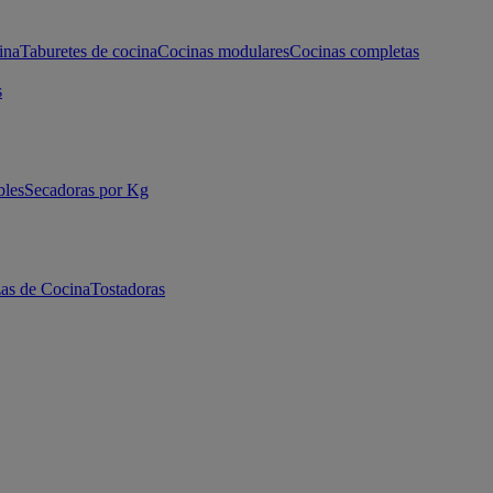
ina
Taburetes de cocina
Cocinas modulares
Cocinas completas
s
bles
Secadoras por Kg
as de Cocina
Tostadoras