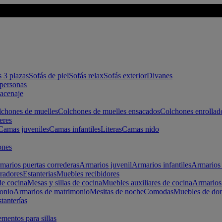
s 3 plazas
Sofás de piel
Sofás relax
Sofás exterior
Divanes
apersonas
macenaje
chones de muelles
Colchones de muelles ensacados
Colchones enrollad
eres
Camas juveniles
Camas infantiles
Literas
Camas nido
ones
marios puertas correderas
Armarios juvenil
Armarios infantiles
Armarios 
radores
Estanterias
Muebles recibidores
e cocina
Mesas y sillas de cocina
Muebles auxiliares de cocina
Armarios
onio
Armarios de matrimonio
Mesitas de noche
Comodas
Muebles de dor
tanterías
entos para sillas