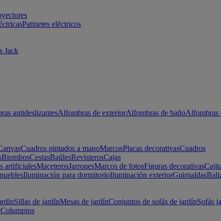
oyectores
éctricas
Patinetes eléctricos
s Jack
ras antideslizantes
Alfombras de exterior
Alfombras de baño
Alfombras 
Canvas
Cuadros pintados a mano
Marcos
Placas decorativas
Cuadros
s
Biombos
Cestas
Baúles
Revisteros
Cajas
s artificiales
Maceteros
Jarrones
Marcos de fotos
Figuras decorativas
Cajit
muebles
Iluminación para dormitorio
Iluminación exterior
Guirnaldas
Bali
ardín
Sillas de jardín
Mesas de jardín
Conjuntos de sofás de jardín
Sofás j
s
Columpios