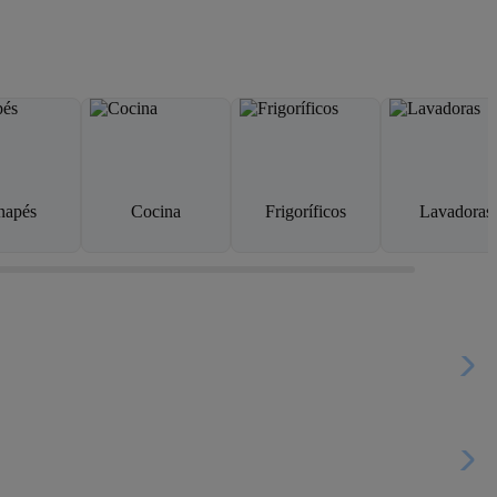
napés
Cocina
Frigoríficos
Lavadoras