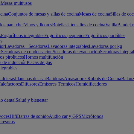
s
Mesas multiusos
cina
Conjuntos de mesas y sillas de cocina
Mesas de cocina
Sillas de coc
los para chef
Vinos y licores
Botellas
Utensilios de cocina
Vajilla
Bandeja
s
Frigoríficos integrables
Frigoríficos pequeños
Frigoríficos portátiles
es
ior
Lavadoras - Secadoras
Lavadoras integrables
Lavadoras por kg
r
Secadoras de condensación
Secadoras de evacuación
Secadoras integra
s pirolíticos
Hornos multifunción
s de inducción
Placas de gas
ntegrables
afeteras
Planchas de asar
Batidoras
Amasadores
Robots de Cocina
Balanz
alefactores
Difusores
Emisores Térmicos
Humidificadores
o dental
Salud y bienestar
voces
Hifi
Barras de sonido
Audio car y GPS
Micrófonos
presoras