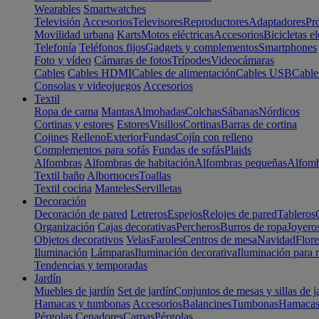
Wearables
Smartwatches
Televisión
Accesorios
Televisores
Reproductores
Adaptadores
Pr
Movilidad urbana
Karts
Motos eléctricas
Accesorios
Bicicletas el
Telefonía
Teléfonos fijos
Gadgets y complementos
Smartphones
Foto y vídeo
Cámaras de fotos
Trípodes
Videocámaras
Cables
Cables HDMI
Cables de alimentación
Cables USB
Cable
Consolas y videojuegos
Accesorios
Textil
Ropa de cama
Mantas
Almohadas
Colchas
Sábanas
Nórdicos
Cortinas y estores
Estores
Visillos
Cortinas
Barras de cortina
Cojines
Relleno
Exterior
Fundas
Cojín con relleno
Complementos para sofás
Fundas de sofás
Plaids
Alfombras
Alfombras de habitación
Alfombras pequeñas
Alfomb
Textil baño
Albornoces
Toallas
Textil cocina
Manteles
Servilletas
Decoración
Decoración de pared
Letreros
Espejos
Relojes de pared
Tableros
Organización
Cajas decorativas
Percheros
Burros de ropa
Joyero
Objetos decorativos
Velas
Faroles
Centros de mesa
Navidad
Flore
Iluminación
Lámparas
Iluminación decorativa
Iluminación para 
Tendencias y temporadas
Jardín
Muebles de jardín
Set de jardín
Conjuntos de mesas y sillas de j
Hamacas y tumbonas
Accesorios
Balancines
Tumbonas
Hamaca
Pérgolas
Cenadores
Carpas
Pérgolas