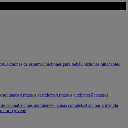
os
Colchones de espuma
Colchones para bebé
Colchones hinchables
esquineros
Armarios vestidores
Armarios auxiliares
Zapateros
 de cocina
Cocinas modulares
Cocinas completas
Cocinas a medida
mitorio juvenil