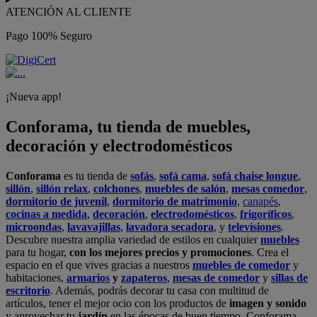
ATENCIÓN AL CLIENTE
Pago 100% Seguro
¡Nueva app!
Conforama, tu tienda de muebles,
decoración y electrodomésticos
Conforama
es tu tienda de
sofás
,
sofá cama
,
sofá chaise longue
,
sillón
,
sillón relax
,
colchones
,
muebles de salón
,
mesas comedor
,
dormitorio de juvenil
,
dormitorio de matrimonio
,
canapés
,
cocinas a medida
,
decoración
,
electrodomésticos
,
frigoríficos
,
microondas
,
lavavajillas
,
lavadora secadora
, y
televisiones
.
Descubre nuestra amplia variedad de estilos en cualquier
muebles
para tu hogar,
con los mejores precios y promociones
. Crea el
espacio en el que vives gracias a nuestros
muebles de comedor
y
habitaciones,
armarios
y
zapateros
,
mesas de comedor
y
sillas de
escritorio
. Además, podrás decorar tu casa con multitud de
artículos, tener el mejor ocio con los productos de
imagen y sonido
y aprovechar tu
jardín
en las épocas de buen tiempo. Conforama