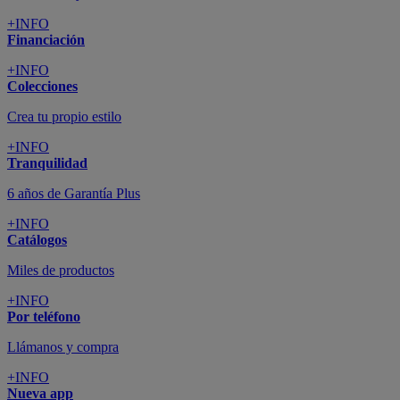
+INFO
Financiación
+INFO
Colecciones
Crea tu propio estilo
+INFO
Tranquilidad
6 años de Garantía Plus
+INFO
Catálogos
Miles de productos
+INFO
Por teléfono
Llámanos y compra
+INFO
Nueva app