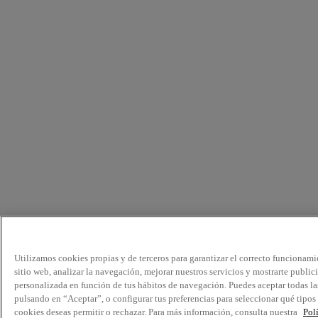
Utilizamos cookies propias y de terceros para garantizar el correcto funcionami
sitio web, analizar la navegación, mejorar nuestros servicios y mostrarte public
personalizada en función de tus hábitos de navegación. Puedes aceptar todas la
pulsando en “Aceptar”, o configurar tus preferencias para seleccionar qué tipos
cookies deseas permitir o rechazar. Para más información, consulta nuestra
Pol