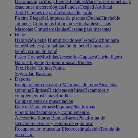
Decoración
Grifos y fuentes
Estatuas
Macetas
Termómetros y
estaciones metereológicas
Paneles
Cesped Artificial
Textil
Cojines de jardín
Fundas de jardín
Piscina
Plegable
Limpieza de piscinas
Ducha
Hinchable
Juguetes
Columpios
Toboganes
Hinchables
Casitas
Mascotas
Comederos
Jaulas
Casetas para mascotas
Bebé
Habitación bebé
Humidificadores
Cestas
Colchón para
bebé
Muebles para habitación de bebé
Cunas
Cama
bebé
Decoración bebé
Paseo
Coche
Mochilas
Accesorios
Capazos
Carrito ligero
Baño e higiene
Aspirador nasal
Orinales
Textil bebé
Cojines
Funda
Seguridad
Barreras
Deporte
Equipamiento de cardio
Máquinas de remo
Bicicletas
spinning
Elípticas
Bicicletas estáticas
Recambios y
complementos
Cintas
Rodillos
Equipamiento de musculación
Bancos
Mancuernas
Máquinas
Plataformas
vibratorias
Recambios y complementos
Accesorios fitness
Bandas
Barras
Plataforma de
step
Cuerdas
Bolas y esferas de equilibrio
Recuperación muscular
Electroestimulación
Terapia de
percusión