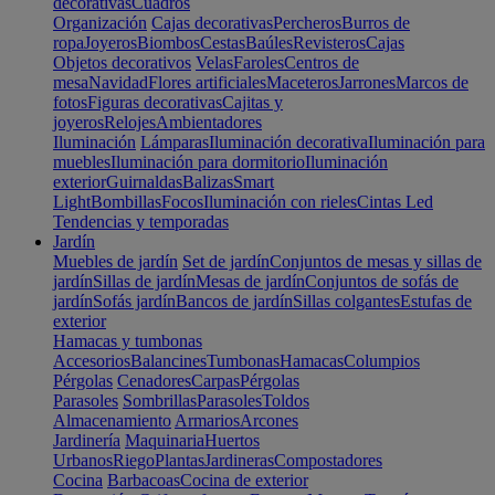
decorativas
Cuadros
Organización
Cajas decorativas
Percheros
Burros de
ropa
Joyeros
Biombos
Cestas
Baúles
Revisteros
Cajas
Objetos decorativos
Velas
Faroles
Centros de
mesa
Navidad
Flores artificiales
Maceteros
Jarrones
Marcos de
fotos
Figuras decorativas
Cajitas y
joyeros
Relojes
Ambientadores
Iluminación
Lámparas
Iluminación decorativa
Iluminación para
muebles
Iluminación para dormitorio
Iluminación
exterior
Guirnaldas
Balizas
Smart
Light
Bombillas
Focos
Iluminación con rieles
Cintas Led
Tendencias y temporadas
Jardín
Muebles de jardín
Set de jardín
Conjuntos de mesas y sillas de
jardín
Sillas de jardín
Mesas de jardín
Conjuntos de sofás de
jardín
Sofás jardín
Bancos de jardín
Sillas colgantes
Estufas de
exterior
Hamacas y tumbonas
Accesorios
Balancines
Tumbonas
Hamacas
Columpios
Pérgolas
Cenadores
Carpas
Pérgolas
Parasoles
Sombrillas
Parasoles
Toldos
Almacenamiento
Armarios
Arcones
Jardinería
Maquinaria
Huertos
Urbanos
Riego
Plantas
Jardineras
Compostadores
Cocina
Barbacoas
Cocina de exterior