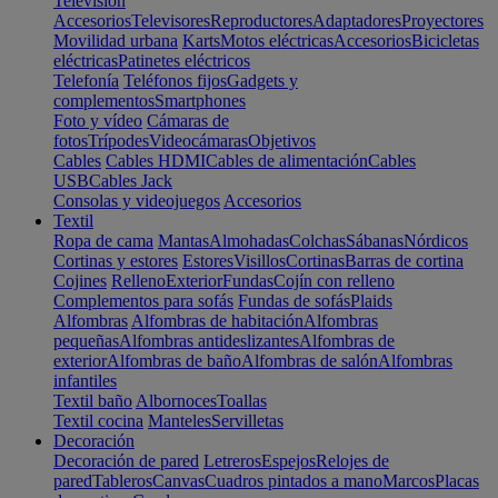
Televisión
Accesorios
Televisores
Reproductores
Adaptadores
Proyectores
Movilidad urbana
Karts
Motos eléctricas
Accesorios
Bicicletas
eléctricas
Patinetes eléctricos
Telefonía
Teléfonos fijos
Gadgets y
complementos
Smartphones
Foto y vídeo
Cámaras de
fotos
Trípodes
Videocámaras
Objetivos
Cables
Cables HDMI
Cables de alimentación
Cables
USB
Cables Jack
Consolas y videojuegos
Accesorios
Textil
Ropa de cama
Mantas
Almohadas
Colchas
Sábanas
Nórdicos
Cortinas y estores
Estores
Visillos
Cortinas
Barras de cortina
Cojines
Relleno
Exterior
Fundas
Cojín con relleno
Complementos para sofás
Fundas de sofás
Plaids
Alfombras
Alfombras de habitación
Alfombras
pequeñas
Alfombras antideslizantes
Alfombras de
exterior
Alfombras de baño
Alfombras de salón
Alfombras
infantiles
Textil baño
Albornoces
Toallas
Textil cocina
Manteles
Servilletas
Decoración
Decoración de pared
Letreros
Espejos
Relojes de
pared
Tableros
Canvas
Cuadros pintados a mano
Marcos
Placas