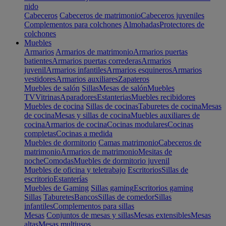
nido
Cabeceros
Cabeceros de matrimonio
Cabeceros juveniles
Complementos para colchones
Almohadas
Protectores de
colchones
Muebles
Armarios
Armarios de matrimonio
Armarios puertas
batientes
Armarios puertas correderas
Armarios
juvenil
Armarios infantiles
Armarios esquineros
Armarios
vestidores
Armarios auxiliares
Zapateros
Muebles de salón
Sillas
Mesas de salón
Muebles
TV
Vitrinas
Aparadores
Estanterias
Muebles recibidores
Muebles de cocina
Sillas de cocinas
Taburetes de cocina
Mesas
de cocina
Mesas y sillas de cocina
Muebles auxiliares de
cocina
Armarios de cocina
Cocinas modulares
Cocinas
completas
Cocinas a medida
Muebles de dormitorio
Camas matrimonio
Cabeceros de
matrimonio
Armarios de matrimonio
Mesitas de
noche
Comodas
Muebles de dormitorio juvenil
Muebles de oficina y teletrabajo
Escritorios
Sillas de
escritorio
Estanterías
Muebles de Gaming
Sillas gaming
Escritorios gaming
Sillas
Taburetes
Bancos
Sillas de comedor
Sillas
infantiles
Complementos para sillas
Mesas
Conjuntos de mesas y sillas
Mesas extensibles
Mesas
altas
Mesas multiusos