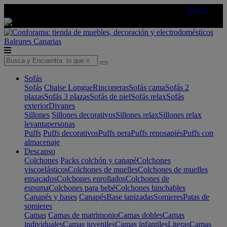
🔵Cambia tu electro con
-10% EXTRA
de descuento ☑️
AQUÍ
Baleares
Canarias
Sofás
Sofás
Chaise Longue
Rinconeras
Sofás cama
Sofás 2
plazas
Sofás 3 plazas
Sofás de piel
Sofás relax
Sofás
exterior
Divanes
Sillones
Sillones decorativos
Sillones relax
Sillones relax
levantapersonas
Puffs
Puffs decorativos
Puffs pera
Puffs reposapiés
Puffs con
almacenaje
Descanso
Colchones
Packs colchón y canapé
Colchones
viscoelásticos
Colchones de muelles
Colchones de muelles
ensacados
Colchones enrollados
Colchones de
espuma
Colchones para bebé
Colchones hinchables
Canapés y bases
Canapés
Base tapizadas
Somieres
Patas de
somieres
Camas
Camas de matrimonio
Camas dobles
Camas
individuales
Camas juveniles
Camas infantiles
Literas
Camas