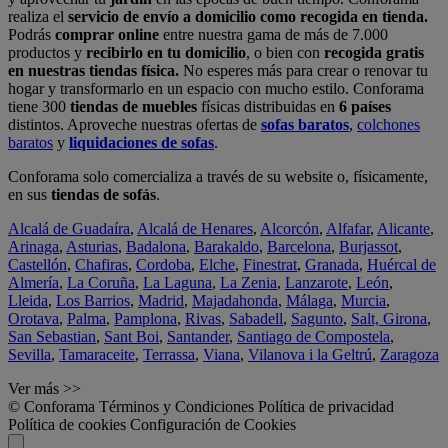
realiza el
servicio de envío a domicilio como recogida en tienda.
Podrás
comprar online
entre nuestra gama de más de 7.000
productos y
recibirlo en tu domicilio
, o bien con
recogida gratis
en nuestras tiendas física.
No esperes más para crear o renovar tu
hogar y transformarlo en un espacio con mucho estilo. Conforama
tiene 300
tiendas de muebles
físicas distribuidas en
6 países
distintos. Aproveche nuestras ofertas de
sofas baratos
,
colchones
baratos
y
liquidaciones de sofas
.
Conforama solo comercializa a través de su website o, físicamente,
en sus
tiendas de sofás
.
Alcalá de Guadaíra
,
Alcalá de Henares
,
Alcorcón
,
Alfafar
,
Alicante
,
Arinaga
,
Asturias
,
Badalona
,
Barakaldo
,
Barcelona
,
Burjassot
,
Castellón
,
Chafiras
,
Cordoba
,
Elche
,
Finestrat
,
Granada
,
Huércal de
Almería
,
La Coruña
,
La Laguna
,
La Zenia
,
Lanzarote
,
León
,
Lleida
,
Los Barrios
,
Madrid
,
Majadahonda
,
Málaga
,
Murcia
,
Orotava
,
Palma
,
Pamplona
,
Rivas
,
Sabadell
,
Sagunto
,
Salt, Girona
,
San Sebastian
,
Sant Boi
,
Santander
,
Santiago de Compostela
,
Sevilla
,
Tamaraceite
,
Terrassa
,
Viana
,
Vilanova i la Geltrú
,
Zaragoza
Ver más >>
© Conforama
Términos y Condiciones
Política de privacidad
Política de cookies
Configuración de Cookies