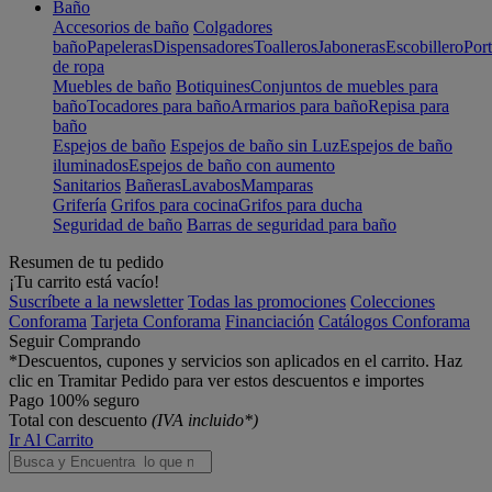
Baño
Accesorios de baño
Colgadores
baño
Papeleras
Dispensadores
Toalleros
Jaboneras
Escobillero
Port
de ropa
Muebles de baño
Botiquines
Conjuntos de muebles para
baño
Tocadores para baño
Armarios para baño
Repisa para
baño
Espejos de baño
Espejos de baño sin Luz
Espejos de baño
iluminados
Espejos de baño con aumento
Sanitarios
Bañeras
Lavabos
Mamparas
Grifería
Grifos para cocina
Grifos para ducha
Seguridad de baño
Barras de seguridad para baño
Resumen de tu pedido
¡Tu carrito está vacío!
Suscríbete a la newsletter
Todas las promociones
Colecciones
Conforama
Tarjeta Conforama
Financiación
Catálogos Conforama
Seguir Comprando
*Descuentos, cupones y servicios son aplicados en el carrito. Haz
clic en Tramitar Pedido para ver estos descuentos e importes
Pago 100% seguro
Total con descuento
(IVA incluido*)
Ir Al Carrito