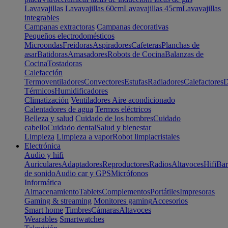
Lavavajillas
Lavavajillas 60cm
Lavavajillas 45cm
Lavavajillas
integrables
Campanas extractoras
Campanas decorativas
Pequeños electrodomésticos
Microondas
Freidoras
Aspiradores
Cafeteras
Planchas de
asar
Batidoras
Amasadores
Robots de Cocina
Balanzas de
Cocina
Tostadoras
Calefacción
Termoventiladores
Convectores
Estufas
Radiadores
Calefactores
D
Térmicos
Humidificadores
Climatización
Ventiladores
Aire acondicionado
Calentadores de agua
Termos eléctricos
Belleza y salud
Cuidado de los hombres
Cuidado
cabello
Cuidado dental
Salud y bienestar
Limpieza
Limpieza a vapor
Robot limpiacristales
Electrónica
Audio y hifi
Auriculares
Adaptadores
Reproductores
Radios
Altavoces
Hifi
Bar
de sonido
Audio car y GPS
Micrófonos
Informática
Almacenamiento
Tablets
Complementos
Portátiles
Impresoras
Gaming & streaming
Monitores gaming
Accesorios
Smart home
Timbres
Cámaras
Altavoces
Wearables
Smartwatches