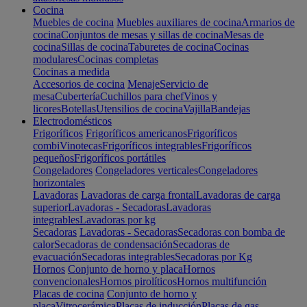
Cocina
Muebles de cocina
Muebles auxiliares de cocina
Armarios de
cocina
Conjuntos de mesas y sillas de cocina
Mesas de
cocina
Sillas de cocina
Taburetes de cocina
Cocinas
modulares
Cocinas completas
Cocinas a medida
Accesorios de cocina
Menaje
Servicio de
mesa
Cubertería
Cuchillos para chef
Vinos y
licores
Botellas
Utensilios de cocina
Vajilla
Bandejas
Electrodomésticos
Frigoríficos
Frigoríficos americanos
Frigoríficos
combi
Vinotecas
Frigoríficos integrables
Frigoríficos
pequeños
Frigoríficos portátiles
Congeladores
Congeladores verticales
Congeladores
horizontales
Lavadoras
Lavadoras de carga frontal
Lavadoras de carga
superior
Lavadoras - Secadoras
Lavadoras
integrables
Lavadoras por kg
Secadoras
Lavadoras - Secadoras
Secadoras con bomba de
calor
Secadoras de condensación
Secadoras de
evacuación
Secadoras integrables
Secadoras por Kg
Hornos
Conjunto de horno y placa
Hornos
convencionales
Hornos pirolíticos
Hornos multifunción
Placas de cocina
Conjunto de horno y
placa
Vitrocerámica
Placas de inducción
Placas de gas