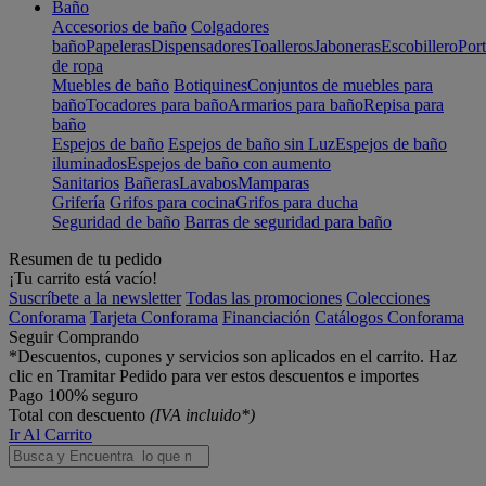
Baño
Accesorios de baño
Colgadores
baño
Papeleras
Dispensadores
Toalleros
Jaboneras
Escobillero
Port
de ropa
Muebles de baño
Botiquines
Conjuntos de muebles para
baño
Tocadores para baño
Armarios para baño
Repisa para
baño
Espejos de baño
Espejos de baño sin Luz
Espejos de baño
iluminados
Espejos de baño con aumento
Sanitarios
Bañeras
Lavabos
Mamparas
Grifería
Grifos para cocina
Grifos para ducha
Seguridad de baño
Barras de seguridad para baño
Resumen de tu pedido
¡Tu carrito está vacío!
Suscríbete a la newsletter
Todas las promociones
Colecciones
Conforama
Tarjeta Conforama
Financiación
Catálogos Conforama
Seguir Comprando
*Descuentos, cupones y servicios son aplicados en el carrito. Haz
clic en Tramitar Pedido para ver estos descuentos e importes
Pago 100% seguro
Total con descuento
(IVA incluido*)
Ir Al Carrito