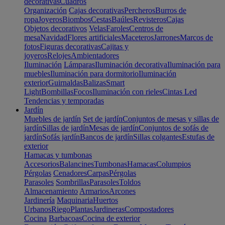
decorativas
Cuadros
Organización
Cajas decorativas
Percheros
Burros de
ropa
Joyeros
Biombos
Cestas
Baúles
Revisteros
Cajas
Objetos decorativos
Velas
Faroles
Centros de
mesa
Navidad
Flores artificiales
Maceteros
Jarrones
Marcos de
fotos
Figuras decorativas
Cajitas y
joyeros
Relojes
Ambientadores
Iluminación
Lámparas
Iluminación decorativa
Iluminación para
muebles
Iluminación para dormitorio
Iluminación
exterior
Guirnaldas
Balizas
Smart
Light
Bombillas
Focos
Iluminación con rieles
Cintas Led
Tendencias y temporadas
Jardín
Muebles de jardín
Set de jardín
Conjuntos de mesas y sillas de
jardín
Sillas de jardín
Mesas de jardín
Conjuntos de sofás de
jardín
Sofás jardín
Bancos de jardín
Sillas colgantes
Estufas de
exterior
Hamacas y tumbonas
Accesorios
Balancines
Tumbonas
Hamacas
Columpios
Pérgolas
Cenadores
Carpas
Pérgolas
Parasoles
Sombrillas
Parasoles
Toldos
Almacenamiento
Armarios
Arcones
Jardinería
Maquinaria
Huertos
Urbanos
Riego
Plantas
Jardineras
Compostadores
Cocina
Barbacoas
Cocina de exterior