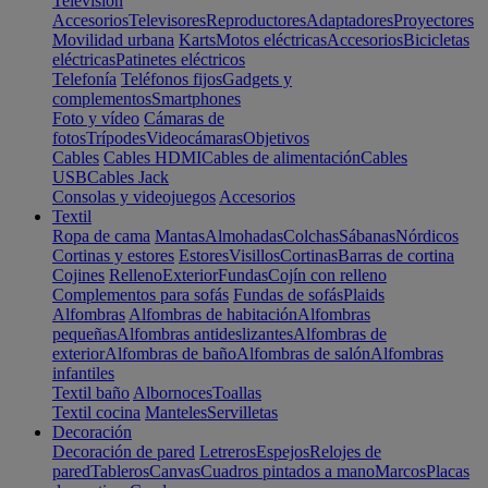
Televisión
Accesorios
Televisores
Reproductores
Adaptadores
Proyectores
Movilidad urbana
Karts
Motos eléctricas
Accesorios
Bicicletas
eléctricas
Patinetes eléctricos
Telefonía
Teléfonos fijos
Gadgets y
complementos
Smartphones
Foto y vídeo
Cámaras de
fotos
Trípodes
Videocámaras
Objetivos
Cables
Cables HDMI
Cables de alimentación
Cables
USB
Cables Jack
Consolas y videojuegos
Accesorios
Textil
Ropa de cama
Mantas
Almohadas
Colchas
Sábanas
Nórdicos
Cortinas y estores
Estores
Visillos
Cortinas
Barras de cortina
Cojines
Relleno
Exterior
Fundas
Cojín con relleno
Complementos para sofás
Fundas de sofás
Plaids
Alfombras
Alfombras de habitación
Alfombras
pequeñas
Alfombras antideslizantes
Alfombras de
exterior
Alfombras de baño
Alfombras de salón
Alfombras
infantiles
Textil baño
Albornoces
Toallas
Textil cocina
Manteles
Servilletas
Decoración
Decoración de pared
Letreros
Espejos
Relojes de
pared
Tableros
Canvas
Cuadros pintados a mano
Marcos
Placas