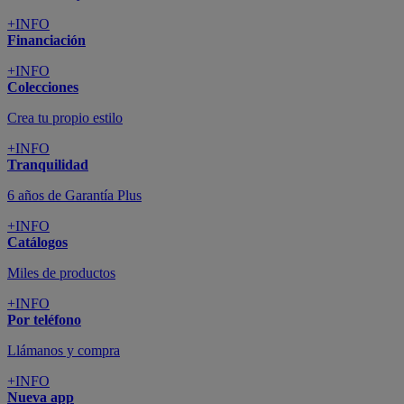
+INFO
Financiación
+INFO
Colecciones
Crea tu propio estilo
+INFO
Tranquilidad
6 años de Garantía Plus
+INFO
Catálogos
Miles de productos
+INFO
Por teléfono
Llámanos y compra
+INFO
Nueva app