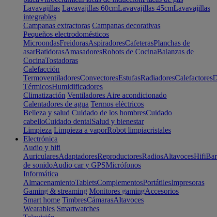
Lavavajillas
Lavavajillas 60cm
Lavavajillas 45cm
Lavavajillas
integrables
Campanas extractoras
Campanas decorativas
Pequeños electrodomésticos
Microondas
Freidoras
Aspiradores
Cafeteras
Planchas de
asar
Batidoras
Amasadores
Robots de Cocina
Balanzas de
Cocina
Tostadoras
Calefacción
Termoventiladores
Convectores
Estufas
Radiadores
Calefactores
D
Térmicos
Humidificadores
Climatización
Ventiladores
Aire acondicionado
Calentadores de agua
Termos eléctricos
Belleza y salud
Cuidado de los hombres
Cuidado
cabello
Cuidado dental
Salud y bienestar
Limpieza
Limpieza a vapor
Robot limpiacristales
Electrónica
Audio y hifi
Auriculares
Adaptadores
Reproductores
Radios
Altavoces
Hifi
Bar
de sonido
Audio car y GPS
Micrófonos
Informática
Almacenamiento
Tablets
Complementos
Portátiles
Impresoras
Gaming & streaming
Monitores gaming
Accesorios
Smart home
Timbres
Cámaras
Altavoces
Wearables
Smartwatches