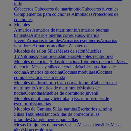
nido
Cabeceros
Cabeceros de matrimonio
Cabeceros juveniles
Complementos para colchones
Almohadas
Protectores de
colchones
Muebles
Armarios
Armarios de matrimonio
Armarios puertas
batientes
Armarios puertas correderas
Armarios
juvenil
Armarios infantiles
Armarios esquineros
Armarios
vestidores
Armarios auxiliares
Zapateros
Muebles de salón
Sillas
Mesas de salón
Muebles
TV
Vitrinas
Aparadores
Estanterias
Muebles recibidores
Muebles de cocina
Sillas de cocinas
Taburetes de cocina
Mesas
de cocina
Mesas y sillas de cocina
Muebles auxiliares de
cocina
Armarios de cocina
Cocinas modulares
Cocinas
completas
Cocinas a medida
Muebles de dormitorio
Camas matrimonio
Cabeceros de
matrimonio
Armarios de matrimonio
Mesitas de
noche
Comodas
Muebles de dormitorio juvenil
Muebles de oficina y teletrabajo
Escritorios
Sillas de
escritorio
Estanterías
Muebles de Gaming
Sillas gaming
Escritorios gaming
Sillas
Taburetes
Bancos
Sillas de comedor
Sillas
infantiles
Complementos para sillas
Mesas
Conjuntos de mesas y sillas
Mesas extensibles
Mesas
altas
Mesas multiusos