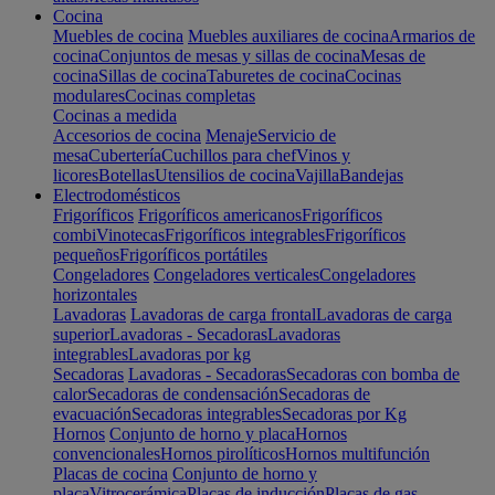
Cocina
Muebles de cocina
Muebles auxiliares de cocina
Armarios de
cocina
Conjuntos de mesas y sillas de cocina
Mesas de
cocina
Sillas de cocina
Taburetes de cocina
Cocinas
modulares
Cocinas completas
Cocinas a medida
Accesorios de cocina
Menaje
Servicio de
mesa
Cubertería
Cuchillos para chef
Vinos y
licores
Botellas
Utensilios de cocina
Vajilla
Bandejas
Electrodomésticos
Frigoríficos
Frigoríficos americanos
Frigoríficos
combi
Vinotecas
Frigoríficos integrables
Frigoríficos
pequeños
Frigoríficos portátiles
Congeladores
Congeladores verticales
Congeladores
horizontales
Lavadoras
Lavadoras de carga frontal
Lavadoras de carga
superior
Lavadoras - Secadoras
Lavadoras
integrables
Lavadoras por kg
Secadoras
Lavadoras - Secadoras
Secadoras con bomba de
calor
Secadoras de condensación
Secadoras de
evacuación
Secadoras integrables
Secadoras por Kg
Hornos
Conjunto de horno y placa
Hornos
convencionales
Hornos pirolíticos
Hornos multifunción
Placas de cocina
Conjunto de horno y
placa
Vitrocerámica
Placas de inducción
Placas de gas