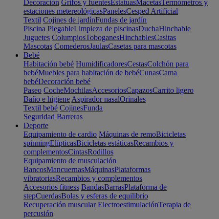
Decoración
Grifos y fuentes
Estatuas
Macetas
Termómetros y
estaciones metereológicas
Paneles
Cesped Artificial
Textil
Cojines de jardín
Fundas de jardín
Piscina
Plegable
Limpieza de piscinas
Ducha
Hinchable
Juguetes
Columpios
Toboganes
Hinchables
Casitas
Mascotas
Comederos
Jaulas
Casetas para mascotas
Bebé
Habitación bebé
Humidificadores
Cestas
Colchón para
bebé
Muebles para habitación de bebé
Cunas
Cama
bebé
Decoración bebé
Paseo
Coche
Mochilas
Accesorios
Capazos
Carrito ligero
Baño e higiene
Aspirador nasal
Orinales
Textil bebé
Cojines
Funda
Seguridad
Barreras
Deporte
Equipamiento de cardio
Máquinas de remo
Bicicletas
spinning
Elípticas
Bicicletas estáticas
Recambios y
complementos
Cintas
Rodillos
Equipamiento de musculación
Bancos
Mancuernas
Máquinas
Plataformas
vibratorias
Recambios y complementos
Accesorios fitness
Bandas
Barras
Plataforma de
step
Cuerdas
Bolas y esferas de equilibrio
Recuperación muscular
Electroestimulación
Terapia de
percusión