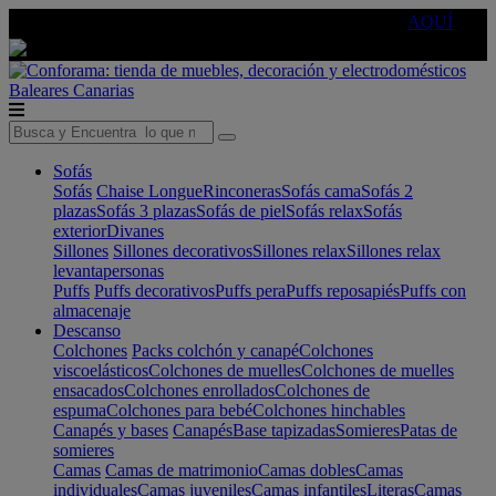
🔵Cambia tu electro con
-10% EXTRA
de descuento ☑️
AQUÍ
Baleares
Canarias
Sofás
Sofás
Chaise Longue
Rinconeras
Sofás cama
Sofás 2
plazas
Sofás 3 plazas
Sofás de piel
Sofás relax
Sofás
exterior
Divanes
Sillones
Sillones decorativos
Sillones relax
Sillones relax
levantapersonas
Puffs
Puffs decorativos
Puffs pera
Puffs reposapiés
Puffs con
almacenaje
Descanso
Colchones
Packs colchón y canapé
Colchones
viscoelásticos
Colchones de muelles
Colchones de muelles
ensacados
Colchones enrollados
Colchones de
espuma
Colchones para bebé
Colchones hinchables
Canapés y bases
Canapés
Base tapizadas
Somieres
Patas de
somieres
Camas
Camas de matrimonio
Camas dobles
Camas
individuales
Camas juveniles
Camas infantiles
Literas
Camas