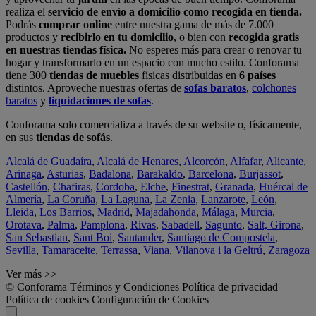
realiza el
servicio de envío a domicilio como recogida en tienda.
Podrás
comprar online
entre nuestra gama de más de 7.000
productos y
recibirlo en tu domicilio
, o bien con
recogida gratis
en nuestras tiendas física.
No esperes más para crear o renovar tu
hogar y transformarlo en un espacio con mucho estilo. Conforama
tiene 300
tiendas de muebles
físicas distribuidas en
6 países
distintos. Aproveche nuestras ofertas de
sofas baratos
,
colchones
baratos
y
liquidaciones de sofas
.
Conforama solo comercializa a través de su website o, físicamente,
en sus
tiendas de sofás
.
Alcalá de Guadaíra
,
Alcalá de Henares
,
Alcorcón
,
Alfafar
,
Alicante
,
Arinaga
,
Asturias
,
Badalona
,
Barakaldo
,
Barcelona
,
Burjassot
,
Castellón
,
Chafiras
,
Cordoba
,
Elche
,
Finestrat
,
Granada
,
Huércal de
Almería
,
La Coruña
,
La Laguna
,
La Zenia
,
Lanzarote
,
León
,
Lleida
,
Los Barrios
,
Madrid
,
Majadahonda
,
Málaga
,
Murcia
,
Orotava
,
Palma
,
Pamplona
,
Rivas
,
Sabadell
,
Sagunto
,
Salt, Girona
,
San Sebastian
,
Sant Boi
,
Santander
,
Santiago de Compostela
,
Sevilla
,
Tamaraceite
,
Terrassa
,
Viana
,
Vilanova i la Geltrú
,
Zaragoza
Ver más >>
© Conforama
Términos y Condiciones
Política de privacidad
Política de cookies
Configuración de Cookies