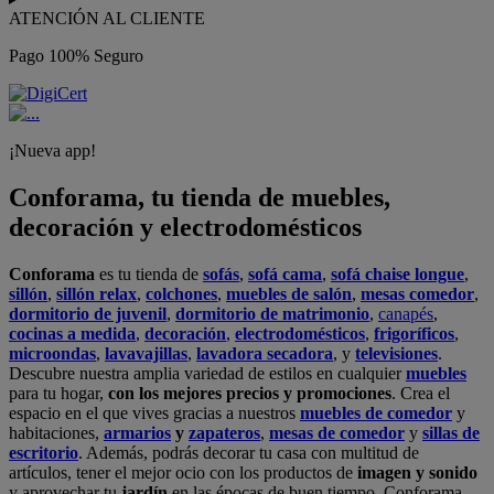
ATENCIÓN AL CLIENTE
Pago 100% Seguro
¡Nueva app!
Conforama, tu tienda de muebles,
decoración y electrodomésticos
Conforama
es tu tienda de
sofás
,
sofá cama
,
sofá chaise longue
,
sillón
,
sillón relax
,
colchones
,
muebles de salón
,
mesas comedor
,
dormitorio de juvenil
,
dormitorio de matrimonio
,
canapés
,
cocinas a medida
,
decoración
,
electrodomésticos
,
frigoríficos
,
microondas
,
lavavajillas
,
lavadora secadora
, y
televisiones
.
Descubre nuestra amplia variedad de estilos en cualquier
muebles
para tu hogar,
con los mejores precios y promociones
. Crea el
espacio en el que vives gracias a nuestros
muebles de comedor
y
habitaciones,
armarios
y
zapateros
,
mesas de comedor
y
sillas de
escritorio
. Además, podrás decorar tu casa con multitud de
artículos, tener el mejor ocio con los productos de
imagen y sonido
y aprovechar tu
jardín
en las épocas de buen tiempo. Conforama