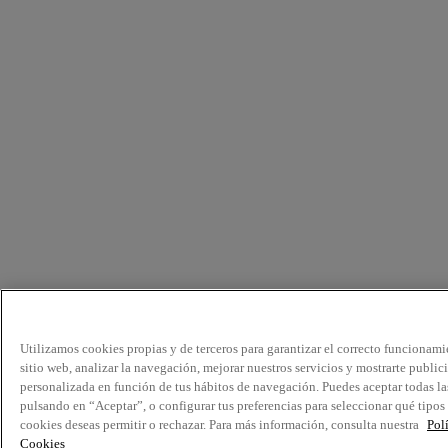
Utilizamos cookies propias y de terceros para garantizar el correcto funcionami
sitio web, analizar la navegación, mejorar nuestros servicios y mostrarte public
personalizada en función de tus hábitos de navegación. Puedes aceptar todas la
pulsando en “Aceptar”, o configurar tus preferencias para seleccionar qué tipos
cookies deseas permitir o rechazar. Para más información, consulta nuestra
Pol
Cookies