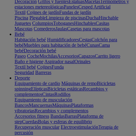
Decoración
Grifos y fuentes
Estatuas
Macetas
Termómetros y
estaciones metereológicas
Paneles
Cesped Artificial
Textil
Cojines de jardín
Fundas de jardín
Piscina
Plegable
Limpieza de piscinas
Ducha
Hinchable
Juguetes
Columpios
Toboganes
Hinchables
Casitas
Mascotas
Comederos
Jaulas
Casetas para mascotas
Bebé
Habitación bebé
Humidificadores
Cestas
Colchón para
bebé
Muebles para habitación de bebé
Cunas
Cama
bebé
Decoración bebé
Paseo
Coche
Mochilas
Accesorios
Capazos
Carrito ligero
Baño e higiene
Aspirador nasal
Orinales
Textil bebé
Cojines
Funda
Seguridad
Barreras
Deporte
Equipamiento de cardio
Máquinas de remo
Bicicletas
spinning
Elípticas
Bicicletas estáticas
Recambios y
complementos
Cintas
Rodillos
Equipamiento de musculación
Bancos
Mancuernas
Máquinas
Plataformas
vibratorias
Recambios y complementos
Accesorios fitness
Bandas
Barras
Plataforma de
step
Cuerdas
Bolas y esferas de equilibrio
Recuperación muscular
Electroestimulación
Terapia de
percusión