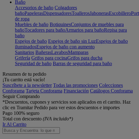
Baño
Accesorios de baño
Colgadores
baño
Papeleras
Dispensadores
Toalleros
Jaboneras
Escobillero
Port
de ropa
Muebles de baño
Botiquines
Conjuntos de muebles para
baño
Tocadores para baño
Armarios para baño
Repisa para
baño
Espejos de baño
Espejos de baño sin Luz
Espejos de baño
iluminados
Espejos de baño con aumento
Sanitarios
Bañeras
Lavabos
Mamparas
Grifería
Grifos para cocina
Grifos para ducha
Seguridad de baño
Barras de seguridad para baño
Resumen de tu pedido
¡Tu carrito está vacío!
Suscríbete a la newsletter
Todas las promociones
Colecciones
Conforama
Tarjeta Conforama
Financiación
Catálogos Conforama
Seguir Comprando
*Descuentos, cupones y servicios son aplicados en el carrito. Haz
clic en Tramitar Pedido para ver estos descuentos e importes
Pago 100% seguro
Total con descuento
(IVA incluido*)
Ir Al Carrito