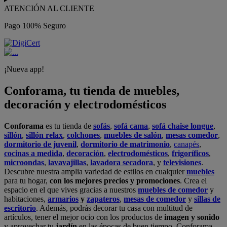
ATENCIÓN AL CLIENTE
Pago 100% Seguro
¡Nueva app!
Conforama, tu tienda de muebles,
decoración y electrodomésticos
Conforama
es tu tienda de
sofás
,
sofá cama
,
sofá chaise longue
,
sillón
,
sillón relax
,
colchones
,
muebles de salón
,
mesas comedor
,
dormitorio de juvenil
,
dormitorio de matrimonio
,
canapés
,
cocinas a medida
,
decoración
,
electrodomésticos
,
frigoríficos
,
microondas
,
lavavajillas
,
lavadora secadora
, y
televisiones
.
Descubre nuestra amplia variedad de estilos en cualquier
muebles
para tu hogar,
con los mejores precios y promociones
. Crea el
espacio en el que vives gracias a nuestros
muebles de comedor
y
habitaciones,
armarios
y
zapateros
,
mesas de comedor
y
sillas de
escritorio
. Además, podrás decorar tu casa con multitud de
artículos, tener el mejor ocio con los productos de
imagen y sonido
y aprovechar tu
jardín
en las épocas de buen tiempo. Conforama