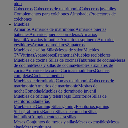
nido
Cabeceros
Cabeceros de matrimonio
Cabeceros juveniles
Complementos para colchones
Almohadas
Protectores de
colchones
Muebles
Armarios
Armarios de matrimonio
Armarios puertas
batientes
Armarios puertas correderas
Armarios
juvenil
Armarios infantiles
Armarios esquineros
Armarios
vestidores
Armarios auxiliares
Zapateros
Muebles de salón
Sillas
Mesas de salón
Muebles
TV
Vitrinas
Aparadores
Estanterias
Muebles recibidores
Muebles de cocina
Sillas de cocinas
Taburetes de cocina
Mesas
de cocina
Mesas y sillas de cocina
Muebles auxiliares de
cocina
Armarios de cocina
Cocinas modulares
Cocinas
completas
Cocinas a medida
Muebles de dormitorio
Camas matrimonio
Cabeceros de
matrimonio
Armarios de matrimonio
Mesitas de
noche
Comodas
Muebles de dormitorio juvenil
Muebles de oficina y teletrabajo
Escritorios
Sillas de
escritorio
Estanterías
Muebles de Gaming
Sillas gaming
Escritorios gaming
Sillas
Taburetes
Bancos
Sillas de comedor
Sillas
infantiles
Complementos para sillas
Mesas
Conjuntos de mesas y sillas
Mesas extensibles
Mesas
altas
Mesas multiusos