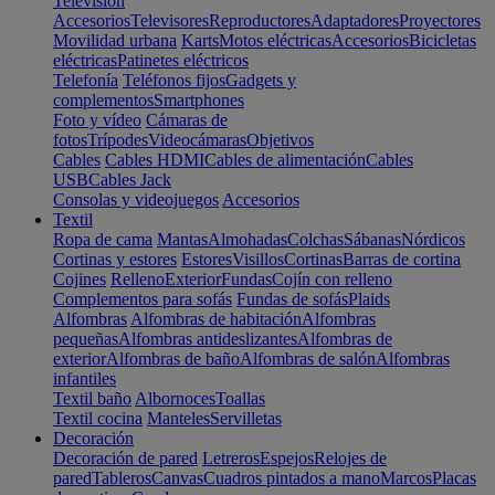
Televisión
Accesorios
Televisores
Reproductores
Adaptadores
Proyectores
Movilidad urbana
Karts
Motos eléctricas
Accesorios
Bicicletas
eléctricas
Patinetes eléctricos
Telefonía
Teléfonos fijos
Gadgets y
complementos
Smartphones
Foto y vídeo
Cámaras de
fotos
Trípodes
Videocámaras
Objetivos
Cables
Cables HDMI
Cables de alimentación
Cables
USB
Cables Jack
Consolas y videojuegos
Accesorios
Textil
Ropa de cama
Mantas
Almohadas
Colchas
Sábanas
Nórdicos
Cortinas y estores
Estores
Visillos
Cortinas
Barras de cortina
Cojines
Relleno
Exterior
Fundas
Cojín con relleno
Complementos para sofás
Fundas de sofás
Plaids
Alfombras
Alfombras de habitación
Alfombras
pequeñas
Alfombras antideslizantes
Alfombras de
exterior
Alfombras de baño
Alfombras de salón
Alfombras
infantiles
Textil baño
Albornoces
Toallas
Textil cocina
Manteles
Servilletas
Decoración
Decoración de pared
Letreros
Espejos
Relojes de
pared
Tableros
Canvas
Cuadros pintados a mano
Marcos
Placas