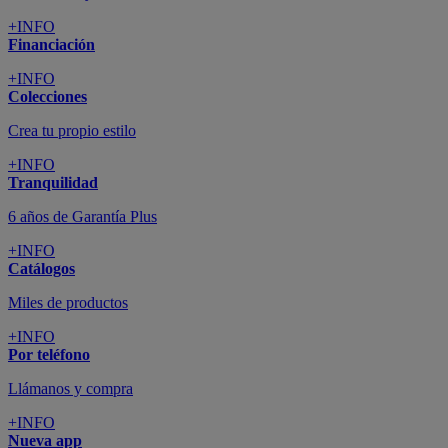
+INFO
Financiación
+INFO
Colecciones
Crea tu propio estilo
+INFO
Tranquilidad
6 años de Garantía Plus
+INFO
Catálogos
Miles de productos
+INFO
Por teléfono
Llámanos y compra
+INFO
Nueva app