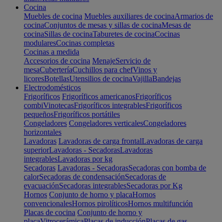
Cocina
Muebles de cocina
Muebles auxiliares de cocina
Armarios de
cocina
Conjuntos de mesas y sillas de cocina
Mesas de
cocina
Sillas de cocina
Taburetes de cocina
Cocinas
modulares
Cocinas completas
Cocinas a medida
Accesorios de cocina
Menaje
Servicio de
mesa
Cubertería
Cuchillos para chef
Vinos y
licores
Botellas
Utensilios de cocina
Vajilla
Bandejas
Electrodomésticos
Frigoríficos
Frigoríficos americanos
Frigoríficos
combi
Vinotecas
Frigoríficos integrables
Frigoríficos
pequeños
Frigoríficos portátiles
Congeladores
Congeladores verticales
Congeladores
horizontales
Lavadoras
Lavadoras de carga frontal
Lavadoras de carga
superior
Lavadoras - Secadoras
Lavadoras
integrables
Lavadoras por kg
Secadoras
Lavadoras - Secadoras
Secadoras con bomba de
calor
Secadoras de condensación
Secadoras de
evacuación
Secadoras integrables
Secadoras por Kg
Hornos
Conjunto de horno y placa
Hornos
convencionales
Hornos pirolíticos
Hornos multifunción
Placas de cocina
Conjunto de horno y
placa
Vitrocerámica
Placas de inducción
Placas de gas