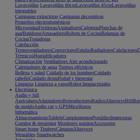
Lavavajillas
Lavavajillas 60cm
Lavavajillas 45cm
Lavavajillas
integrables
Campanas extractoras
Campanas decorativas
Pequeños electrodomésticos
Microondas
Freidoras
Aspiradores
Cafeteras
Planchas de
asar
Batidoras
Amasadores
Robots de Cocina
Balanzas de
Cocina
Tostadoras
Calefacción
Termoventiladores
Convectores
Estufas
Radiadores
Calefactores
D
Térmicos
Humidificadores
Climatización
Ventiladores
Aire acondicionado
Calentadores de agua
Termos eléctricos
Belleza y salud
Cuidado de los hombres
Cuidado
cabello
Cuidado dental
Salud y bienestar
Limpieza
Limpieza a vapor
Robot limpiacristales
Electrónica
Audio y hifi
Auriculares
Adaptadores
Reproductores
Radios
Altavoces
Hifi
Bar
de sonido
Audio car y GPS
Micrófonos
Informática
Almacenamiento
Tablets
Complementos
Portátiles
Impresoras
Gaming & streaming
Monitores gaming
Accesorios
Smart home
Timbres
Cámaras
Altavoces
Wearables
Smartwatches