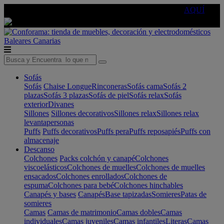
🔵Cambia tu electro con
-10% EXTRA
de descuento ☑️
AQUÍ
Baleares
Canarias
Sofás
Sofás
Chaise Longue
Rinconeras
Sofás cama
Sofás 2
plazas
Sofás 3 plazas
Sofás de piel
Sofás relax
Sofás
exterior
Divanes
Sillones
Sillones decorativos
Sillones relax
Sillones relax
levantapersonas
Puffs
Puffs decorativos
Puffs pera
Puffs reposapiés
Puffs con
almacenaje
Descanso
Colchones
Packs colchón y canapé
Colchones
viscoelásticos
Colchones de muelles
Colchones de muelles
ensacados
Colchones enrollados
Colchones de
espuma
Colchones para bebé
Colchones hinchables
Canapés y bases
Canapés
Base tapizadas
Somieres
Patas de
somieres
Camas
Camas de matrimonio
Camas dobles
Camas
individuales
Camas juveniles
Camas infantiles
Literas
Camas