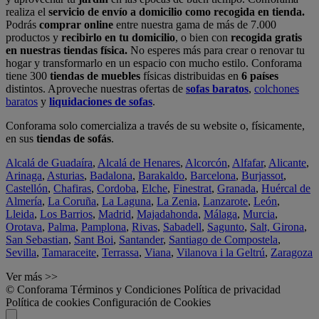
realiza el
servicio de envío a domicilio como recogida en tienda.
Podrás
comprar online
entre nuestra gama de más de 7.000
productos y
recibirlo en tu domicilio
, o bien con
recogida gratis
en nuestras tiendas física.
No esperes más para crear o renovar tu
hogar y transformarlo en un espacio con mucho estilo. Conforama
tiene 300
tiendas de muebles
físicas distribuidas en
6 países
distintos. Aproveche nuestras ofertas de
sofas baratos
,
colchones
baratos
y
liquidaciones de sofas
.
Conforama solo comercializa a través de su website o, físicamente,
en sus
tiendas de sofás
.
Alcalá de Guadaíra
,
Alcalá de Henares
,
Alcorcón
,
Alfafar
,
Alicante
,
Arinaga
,
Asturias
,
Badalona
,
Barakaldo
,
Barcelona
,
Burjassot
,
Castellón
,
Chafiras
,
Cordoba
,
Elche
,
Finestrat
,
Granada
,
Huércal de
Almería
,
La Coruña
,
La Laguna
,
La Zenia
,
Lanzarote
,
León
,
Lleida
,
Los Barrios
,
Madrid
,
Majadahonda
,
Málaga
,
Murcia
,
Orotava
,
Palma
,
Pamplona
,
Rivas
,
Sabadell
,
Sagunto
,
Salt, Girona
,
San Sebastian
,
Sant Boi
,
Santander
,
Santiago de Compostela
,
Sevilla
,
Tamaraceite
,
Terrassa
,
Viana
,
Vilanova i la Geltrú
,
Zaragoza
Ver más >>
© Conforama
Términos y Condiciones
Política de privacidad
Política de cookies
Configuración de Cookies