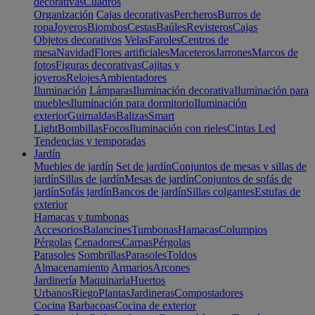
decorativas
Cuadros
Organización
Cajas decorativas
Percheros
Burros de
ropa
Joyeros
Biombos
Cestas
Baúles
Revisteros
Cajas
Objetos decorativos
Velas
Faroles
Centros de
mesa
Navidad
Flores artificiales
Maceteros
Jarrones
Marcos de
fotos
Figuras decorativas
Cajitas y
joyeros
Relojes
Ambientadores
Iluminación
Lámparas
Iluminación decorativa
Iluminación para
muebles
Iluminación para dormitorio
Iluminación
exterior
Guirnaldas
Balizas
Smart
Light
Bombillas
Focos
Iluminación con rieles
Cintas Led
Tendencias y temporadas
Jardín
Muebles de jardín
Set de jardín
Conjuntos de mesas y sillas de
jardín
Sillas de jardín
Mesas de jardín
Conjuntos de sofás de
jardín
Sofás jardín
Bancos de jardín
Sillas colgantes
Estufas de
exterior
Hamacas y tumbonas
Accesorios
Balancines
Tumbonas
Hamacas
Columpios
Pérgolas
Cenadores
Carpas
Pérgolas
Parasoles
Sombrillas
Parasoles
Toldos
Almacenamiento
Armarios
Arcones
Jardinería
Maquinaria
Huertos
Urbanos
Riego
Plantas
Jardineras
Compostadores
Cocina
Barbacoas
Cocina de exterior