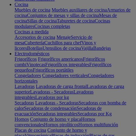
Cocina
Muebles de cocina
Muebles auxiliares de cocina
Armarios de
cocina
Conjuntos de mesas y sillas de cocina
Mesas de
cocina
Sillas de cocina
Taburetes de cocina
Cocinas
modulares
Cocinas completas
Cocinas a medida
Accesorios de cocina
Menaje
Servicio de
mesa
Cubertería
Cuchillos para chef
Vinos y
licores
Botellas
Utensilios de cocina
Vajilla
Bandejas
Electrodomésticos
Frigoríficos
Frigoríficos americanos
Frigoríficos
combi
Vinotecas
Frigoríficos integrables
Frigoríficos
pequeños
Frigoríficos portátiles
Congeladores
Congeladores verticales
Congeladores
horizontales
Lavadoras
Lavadoras de carga frontal
Lavadoras de carga
superior
Lavadoras - Secadoras
Lavadoras
integrables
Lavadoras por kg
Secadoras
Lavadoras - Secadoras
Secadoras con bomba de
calor
Secadoras de condensación
Secadoras de
evacuación
Secadoras integrables
Secadoras por Kg
Hornos
Conjunto de horno y placa
Hornos
convencionales
Hornos pirolíticos
Hornos multifunción
Placas de cocina
Conjunto de horno y
placa
Vitrocerámica
Placas de inducción
Placas de gas