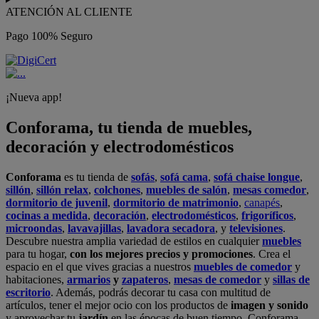
ATENCIÓN AL CLIENTE
Pago 100% Seguro
¡Nueva app!
Conforama, tu tienda de muebles,
decoración y electrodomésticos
Conforama
es tu tienda de
sofás
,
sofá cama
,
sofá chaise longue
,
sillón
,
sillón relax
,
colchones
,
muebles de salón
,
mesas comedor
,
dormitorio de juvenil
,
dormitorio de matrimonio
,
canapés
,
cocinas a medida
,
decoración
,
electrodomésticos
,
frigoríficos
,
microondas
,
lavavajillas
,
lavadora secadora
, y
televisiones
.
Descubre nuestra amplia variedad de estilos en cualquier
muebles
para tu hogar,
con los mejores precios y promociones
. Crea el
espacio en el que vives gracias a nuestros
muebles de comedor
y
habitaciones,
armarios
y
zapateros
,
mesas de comedor
y
sillas de
escritorio
. Además, podrás decorar tu casa con multitud de
artículos, tener el mejor ocio con los productos de
imagen y sonido
y aprovechar tu
jardín
en las épocas de buen tiempo. Conforama