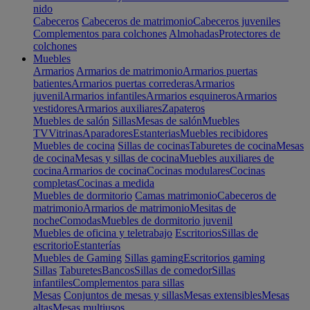
nido
Cabeceros
Cabeceros de matrimonio
Cabeceros juveniles
Complementos para colchones
Almohadas
Protectores de
colchones
Muebles
Armarios
Armarios de matrimonio
Armarios puertas
batientes
Armarios puertas correderas
Armarios
juvenil
Armarios infantiles
Armarios esquineros
Armarios
vestidores
Armarios auxiliares
Zapateros
Muebles de salón
Sillas
Mesas de salón
Muebles
TV
Vitrinas
Aparadores
Estanterias
Muebles recibidores
Muebles de cocina
Sillas de cocinas
Taburetes de cocina
Mesas
de cocina
Mesas y sillas de cocina
Muebles auxiliares de
cocina
Armarios de cocina
Cocinas modulares
Cocinas
completas
Cocinas a medida
Muebles de dormitorio
Camas matrimonio
Cabeceros de
matrimonio
Armarios de matrimonio
Mesitas de
noche
Comodas
Muebles de dormitorio juvenil
Muebles de oficina y teletrabajo
Escritorios
Sillas de
escritorio
Estanterías
Muebles de Gaming
Sillas gaming
Escritorios gaming
Sillas
Taburetes
Bancos
Sillas de comedor
Sillas
infantiles
Complementos para sillas
Mesas
Conjuntos de mesas y sillas
Mesas extensibles
Mesas
altas
Mesas multiusos