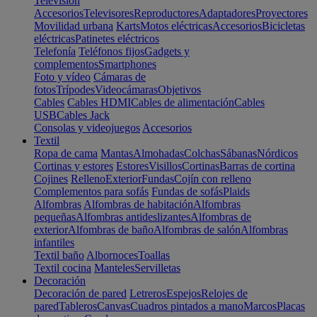
Televisión
Accesorios
Televisores
Reproductores
Adaptadores
Proyectores
Movilidad urbana
Karts
Motos eléctricas
Accesorios
Bicicletas
eléctricas
Patinetes eléctricos
Telefonía
Teléfonos fijos
Gadgets y
complementos
Smartphones
Foto y vídeo
Cámaras de
fotos
Trípodes
Videocámaras
Objetivos
Cables
Cables HDMI
Cables de alimentación
Cables
USB
Cables Jack
Consolas y videojuegos
Accesorios
Textil
Ropa de cama
Mantas
Almohadas
Colchas
Sábanas
Nórdicos
Cortinas y estores
Estores
Visillos
Cortinas
Barras de cortina
Cojines
Relleno
Exterior
Fundas
Cojín con relleno
Complementos para sofás
Fundas de sofás
Plaids
Alfombras
Alfombras de habitación
Alfombras
pequeñas
Alfombras antideslizantes
Alfombras de
exterior
Alfombras de baño
Alfombras de salón
Alfombras
infantiles
Textil baño
Albornoces
Toallas
Textil cocina
Manteles
Servilletas
Decoración
Decoración de pared
Letreros
Espejos
Relojes de
pared
Tableros
Canvas
Cuadros pintados a mano
Marcos
Placas