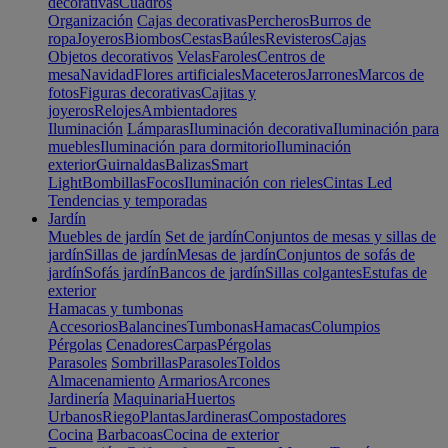
decorativas
Cuadros
Organización
Cajas decorativas
Percheros
Burros de
ropa
Joyeros
Biombos
Cestas
Baúles
Revisteros
Cajas
Objetos decorativos
Velas
Faroles
Centros de
mesa
Navidad
Flores artificiales
Maceteros
Jarrones
Marcos de
fotos
Figuras decorativas
Cajitas y
joyeros
Relojes
Ambientadores
Iluminación
Lámparas
Iluminación decorativa
Iluminación para
muebles
Iluminación para dormitorio
Iluminación
exterior
Guirnaldas
Balizas
Smart
Light
Bombillas
Focos
Iluminación con rieles
Cintas Led
Tendencias y temporadas
Jardín
Muebles de jardín
Set de jardín
Conjuntos de mesas y sillas de
jardín
Sillas de jardín
Mesas de jardín
Conjuntos de sofás de
jardín
Sofás jardín
Bancos de jardín
Sillas colgantes
Estufas de
exterior
Hamacas y tumbonas
Accesorios
Balancines
Tumbonas
Hamacas
Columpios
Pérgolas
Cenadores
Carpas
Pérgolas
Parasoles
Sombrillas
Parasoles
Toldos
Almacenamiento
Armarios
Arcones
Jardinería
Maquinaria
Huertos
Urbanos
Riego
Plantas
Jardineras
Compostadores
Cocina
Barbacoas
Cocina de exterior