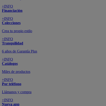
+INFO
Financiación
+INFO
Colecciones
Crea tu propio estilo
+INFO
Tranquilidad
6 años de Garantía Plus
+INFO
Catálogos
Miles de productos
+INFO
Por teléfono
Llámanos y compra
+INFO
Nueva app