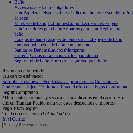
Baño
Accesorios de baño
Colgadores
baño
Papeleras
Dispensadores
Toalleros
Jaboneras
Escobillero
Port
de ropa
Muebles de baño
Botiquines
Conjuntos de muebles para
baño
Tocadores para baño
Armarios para baño
Repisa para
baño
Espejos de baño
Espejos de baño sin Luz
Espejos de baño
iluminados
Espejos de baño con aumento
Sanitarios
Bañeras
Lavabos
Mamparas
Grifería
Grifos para cocina
Grifos para ducha
Seguridad de baño
Barras de seguridad para baño
Resumen de tu pedido
¡Tu carrito está vacío!
Suscríbete a la newsletter
Todas las promociones
Colecciones
Conforama
Tarjeta Conforama
Financiación
Catálogos Conforama
Seguir Comprando
*Descuentos, cupones y servicios son aplicados en el carrito. Haz
clic en Tramitar Pedido para ver estos descuentos e importes
Pago 100% seguro
Total con descuento
(IVA incluido*)
Ir Al Carrito