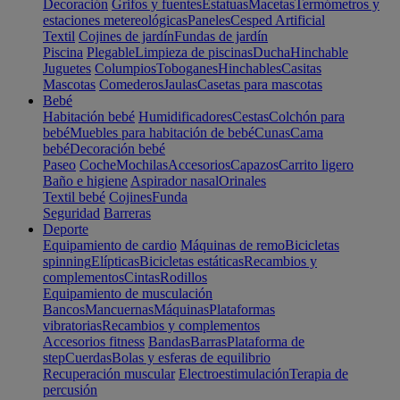
Decoración
Grifos y fuentes
Estatuas
Macetas
Termómetros y
estaciones metereológicas
Paneles
Cesped Artificial
Textil
Cojines de jardín
Fundas de jardín
Piscina
Plegable
Limpieza de piscinas
Ducha
Hinchable
Juguetes
Columpios
Toboganes
Hinchables
Casitas
Mascotas
Comederos
Jaulas
Casetas para mascotas
Bebé
Habitación bebé
Humidificadores
Cestas
Colchón para
bebé
Muebles para habitación de bebé
Cunas
Cama
bebé
Decoración bebé
Paseo
Coche
Mochilas
Accesorios
Capazos
Carrito ligero
Baño e higiene
Aspirador nasal
Orinales
Textil bebé
Cojines
Funda
Seguridad
Barreras
Deporte
Equipamiento de cardio
Máquinas de remo
Bicicletas
spinning
Elípticas
Bicicletas estáticas
Recambios y
complementos
Cintas
Rodillos
Equipamiento de musculación
Bancos
Mancuernas
Máquinas
Plataformas
vibratorias
Recambios y complementos
Accesorios fitness
Bandas
Barras
Plataforma de
step
Cuerdas
Bolas y esferas de equilibrio
Recuperación muscular
Electroestimulación
Terapia de
percusión