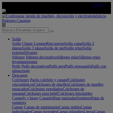
🔵Cambia tu electro con
-10% EXTRA
de descuento ☑️
AQUÍ
Baleares
Canarias
Sofás
Sofás
Chaise Longue
Rinconeras
Sofás cama
Sofás 2
plazas
Sofás 3 plazas
Sofás de piel
Sofás relax
Sofás
exterior
Divanes
Sillones
Sillones decorativos
Sillones relax
Sillones relax
levantapersonas
Puffs
Puffs decorativos
Puffs pera
Puffs reposapiés
Puffs con
almacenaje
Descanso
Colchones
Packs colchón y canapé
Colchones
viscoelásticos
Colchones de muelles
Colchones de muelles
ensacados
Colchones enrollados
Colchones de
espuma
Colchones para bebé
Colchones hinchables
Canapés y bases
Canapés
Base tapizadas
Somieres
Patas de
somieres
Camas
Camas de matrimonio
Camas dobles
Camas
individuales
Camas juveniles
Camas infantiles
Literas
Camas