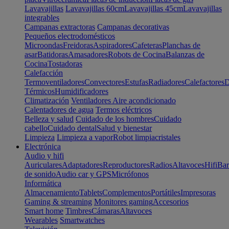
Lavavajillas
Lavavajillas 60cm
Lavavajillas 45cm
Lavavajillas
integrables
Campanas extractoras
Campanas decorativas
Pequeños electrodomésticos
Microondas
Freidoras
Aspiradores
Cafeteras
Planchas de
asar
Batidoras
Amasadores
Robots de Cocina
Balanzas de
Cocina
Tostadoras
Calefacción
Termoventiladores
Convectores
Estufas
Radiadores
Calefactores
D
Térmicos
Humidificadores
Climatización
Ventiladores
Aire acondicionado
Calentadores de agua
Termos eléctricos
Belleza y salud
Cuidado de los hombres
Cuidado
cabello
Cuidado dental
Salud y bienestar
Limpieza
Limpieza a vapor
Robot limpiacristales
Electrónica
Audio y hifi
Auriculares
Adaptadores
Reproductores
Radios
Altavoces
Hifi
Bar
de sonido
Audio car y GPS
Micrófonos
Informática
Almacenamiento
Tablets
Complementos
Portátiles
Impresoras
Gaming & streaming
Monitores gaming
Accesorios
Smart home
Timbres
Cámaras
Altavoces
Wearables
Smartwatches