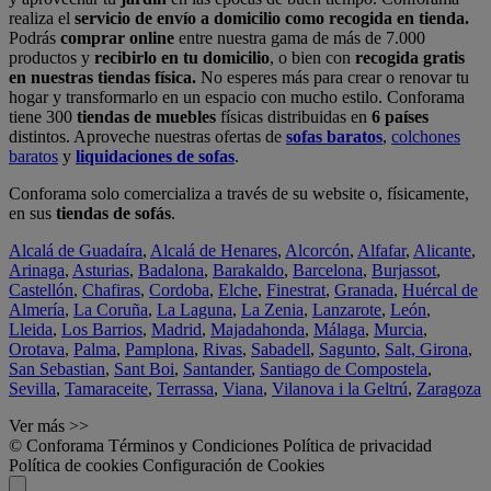
realiza el
servicio de envío a domicilio como recogida en tienda.
Podrás
comprar online
entre nuestra gama de más de 7.000
productos y
recibirlo en tu domicilio
, o bien con
recogida gratis
en nuestras tiendas física.
No esperes más para crear o renovar tu
hogar y transformarlo en un espacio con mucho estilo. Conforama
tiene 300
tiendas de muebles
físicas distribuidas en
6 países
distintos. Aproveche nuestras ofertas de
sofas baratos
,
colchones
baratos
y
liquidaciones de sofas
.
Conforama solo comercializa a través de su website o, físicamente,
en sus
tiendas de sofás
.
Alcalá de Guadaíra
,
Alcalá de Henares
,
Alcorcón
,
Alfafar
,
Alicante
,
Arinaga
,
Asturias
,
Badalona
,
Barakaldo
,
Barcelona
,
Burjassot
,
Castellón
,
Chafiras
,
Cordoba
,
Elche
,
Finestrat
,
Granada
,
Huércal de
Almería
,
La Coruña
,
La Laguna
,
La Zenia
,
Lanzarote
,
León
,
Lleida
,
Los Barrios
,
Madrid
,
Majadahonda
,
Málaga
,
Murcia
,
Orotava
,
Palma
,
Pamplona
,
Rivas
,
Sabadell
,
Sagunto
,
Salt, Girona
,
San Sebastian
,
Sant Boi
,
Santander
,
Santiago de Compostela
,
Sevilla
,
Tamaraceite
,
Terrassa
,
Viana
,
Vilanova i la Geltrú
,
Zaragoza
Ver más >>
© Conforama
Términos y Condiciones
Política de privacidad
Política de cookies
Configuración de Cookies