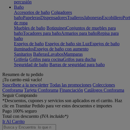
percusión
Baño
Accesorios de baño
Colgadores
baño
Papeleras
Dispensadores
Toalleros
Jaboneras
Escobillero
Port
de ropa
Muebles de baño
Botiquines
Conjuntos de muebles para
baño
Tocadores para baño
Armarios para baño
Repisa para
baño
Espejos de baño
Espejos de baño sin Luz
Espejos de baño
iluminados
Espejos de baño con aumento
Sanitarios
Bañeras
Lavabos
Mamparas
Grifería
Grifos para cocina
Grifos para ducha
Seguridad de baño
Barras de seguridad para baño
Resumen de tu pedido
¡Tu carrito está vacío!
Suscríbete a la newsletter
Todas las promociones
Colecciones
Conforama
Tarjeta Conforama
Financiación
Catálogos Conforama
Seguir Comprando
*Descuentos, cupones y servicios son aplicados en el carrito. Haz
clic en Tramitar Pedido para ver estos descuentos e importes
Pago 100% seguro
Total con descuento
(IVA incluido*)
Ir Al Carrito