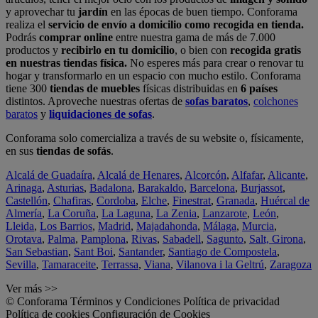
y aprovechar tu
jardín
en las épocas de buen tiempo. Conforama
realiza el
servicio de envío a domicilio como recogida en tienda.
Podrás
comprar online
entre nuestra gama de más de 7.000
productos y
recibirlo en tu domicilio
, o bien con
recogida gratis
en nuestras tiendas física.
No esperes más para crear o renovar tu
hogar y transformarlo en un espacio con mucho estilo. Conforama
tiene 300
tiendas de muebles
físicas distribuidas en
6 países
distintos. Aproveche nuestras ofertas de
sofas baratos
,
colchones
baratos
y
liquidaciones de sofas
.
Conforama solo comercializa a través de su website o, físicamente,
en sus
tiendas de sofás
.
Alcalá de Guadaíra
,
Alcalá de Henares
,
Alcorcón
,
Alfafar
,
Alicante
,
Arinaga
,
Asturias
,
Badalona
,
Barakaldo
,
Barcelona
,
Burjassot
,
Castellón
,
Chafiras
,
Cordoba
,
Elche
,
Finestrat
,
Granada
,
Huércal de
Almería
,
La Coruña
,
La Laguna
,
La Zenia
,
Lanzarote
,
León
,
Lleida
,
Los Barrios
,
Madrid
,
Majadahonda
,
Málaga
,
Murcia
,
Orotava
,
Palma
,
Pamplona
,
Rivas
,
Sabadell
,
Sagunto
,
Salt, Girona
,
San Sebastian
,
Sant Boi
,
Santander
,
Santiago de Compostela
,
Sevilla
,
Tamaraceite
,
Terrassa
,
Viana
,
Vilanova i la Geltrú
,
Zaragoza
Ver más >>
© Conforama
Términos y Condiciones
Política de privacidad
Política de cookies
Configuración de Cookies