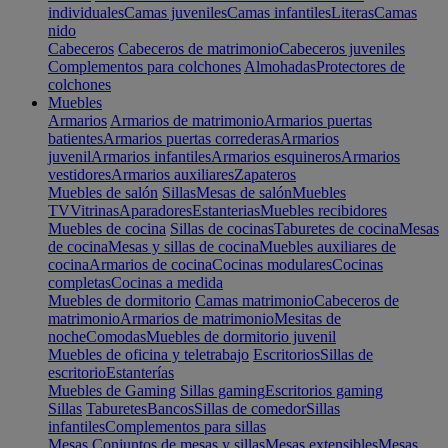
individuales
Camas juveniles
Camas infantiles
Literas
Camas
nido
Cabeceros
Cabeceros de matrimonio
Cabeceros juveniles
Complementos para colchones
Almohadas
Protectores de
colchones
Muebles
Armarios
Armarios de matrimonio
Armarios puertas
batientes
Armarios puertas correderas
Armarios
juvenil
Armarios infantiles
Armarios esquineros
Armarios
vestidores
Armarios auxiliares
Zapateros
Muebles de salón
Sillas
Mesas de salón
Muebles
TV
Vitrinas
Aparadores
Estanterias
Muebles recibidores
Muebles de cocina
Sillas de cocinas
Taburetes de cocina
Mesas
de cocina
Mesas y sillas de cocina
Muebles auxiliares de
cocina
Armarios de cocina
Cocinas modulares
Cocinas
completas
Cocinas a medida
Muebles de dormitorio
Camas matrimonio
Cabeceros de
matrimonio
Armarios de matrimonio
Mesitas de
noche
Comodas
Muebles de dormitorio juvenil
Muebles de oficina y teletrabajo
Escritorios
Sillas de
escritorio
Estanterías
Muebles de Gaming
Sillas gaming
Escritorios gaming
Sillas
Taburetes
Bancos
Sillas de comedor
Sillas
infantiles
Complementos para sillas
Mesas
Conjuntos de mesas y sillas
Mesas extensibles
Mesas