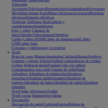
Wearables
Smartwatches
Televisión
Accesorios
Televisores
Reproductores
Adaptadores
Proyectores
Movilidad urbana
Karts
Motos eléctricas
Accesorios
Bicicletas
eléctricas
Patinetes eléctricos
Telefonía
Teléfonos fijos
Gadgets y
complementos
Smartphones
Foto y vídeo
Cámaras de
fotos
Trípodes
Videocámaras
Objetivos
Cables
Cables HDMI
Cables de alimentación
Cables
USB
Cables Jack
Consolas y videojuegos
Accesorios
Textil
Ropa de cama
Mantas
Almohadas
Colchas
Sábanas
Nórdicos
Cortinas y estores
Estores
Visillos
Cortinas
Barras de cortina
Cojines
Relleno
Exterior
Fundas
Cojín con relleno
Complementos para sofás
Fundas de sofás
Plaids
Alfombras
Alfombras de habitación
Alfombras
pequeñas
Alfombras antideslizantes
Alfombras de
exterior
Alfombras de baño
Alfombras de salón
Alfombras
infantiles
Textil baño
Albornoces
Toallas
Textil cocina
Manteles
Servilletas
Decoración
Decoración de pared
Letreros
Espejos
Relojes de