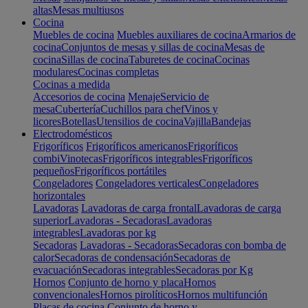
altas
Mesas multiusos
Cocina
Muebles de cocina
Muebles auxiliares de cocina
Armarios de
cocina
Conjuntos de mesas y sillas de cocina
Mesas de
cocina
Sillas de cocina
Taburetes de cocina
Cocinas
modulares
Cocinas completas
Cocinas a medida
Accesorios de cocina
Menaje
Servicio de
mesa
Cubertería
Cuchillos para chef
Vinos y
licores
Botellas
Utensilios de cocina
Vajilla
Bandejas
Electrodomésticos
Frigoríficos
Frigoríficos americanos
Frigoríficos
combi
Vinotecas
Frigoríficos integrables
Frigoríficos
pequeños
Frigoríficos portátiles
Congeladores
Congeladores verticales
Congeladores
horizontales
Lavadoras
Lavadoras de carga frontal
Lavadoras de carga
superior
Lavadoras - Secadoras
Lavadoras
integrables
Lavadoras por kg
Secadoras
Lavadoras - Secadoras
Secadoras con bomba de
calor
Secadoras de condensación
Secadoras de
evacuación
Secadoras integrables
Secadoras por Kg
Hornos
Conjunto de horno y placa
Hornos
convencionales
Hornos pirolíticos
Hornos multifunción
Placas de cocina
Conjunto de horno y