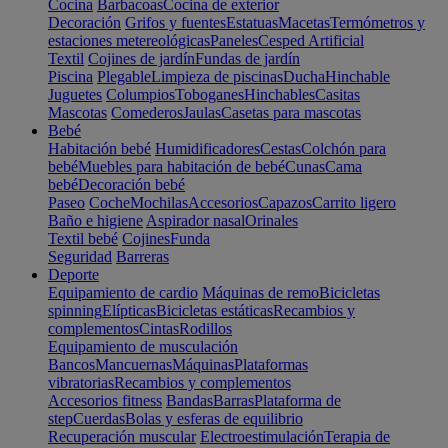
Cocina
Barbacoas
Cocina de exterior
Decoración
Grifos y fuentes
Estatuas
Macetas
Termómetros y
estaciones metereológicas
Paneles
Cesped Artificial
Textil
Cojines de jardín
Fundas de jardín
Piscina
Plegable
Limpieza de piscinas
Ducha
Hinchable
Juguetes
Columpios
Toboganes
Hinchables
Casitas
Mascotas
Comederos
Jaulas
Casetas para mascotas
Bebé
Habitación bebé
Humidificadores
Cestas
Colchón para
bebé
Muebles para habitación de bebé
Cunas
Cama
bebé
Decoración bebé
Paseo
Coche
Mochilas
Accesorios
Capazos
Carrito ligero
Baño e higiene
Aspirador nasal
Orinales
Textil bebé
Cojines
Funda
Seguridad
Barreras
Deporte
Equipamiento de cardio
Máquinas de remo
Bicicletas
spinning
Elípticas
Bicicletas estáticas
Recambios y
complementos
Cintas
Rodillos
Equipamiento de musculación
Bancos
Mancuernas
Máquinas
Plataformas
vibratorias
Recambios y complementos
Accesorios fitness
Bandas
Barras
Plataforma de
step
Cuerdas
Bolas y esferas de equilibrio
Recuperación muscular
Electroestimulación
Terapia de