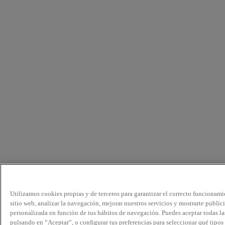
Utilizamos cookies propias y de terceros para garantizar el correcto funcionami
sitio web, analizar la navegación, mejorar nuestros servicios y mostrarte public
personalizada en función de tus hábitos de navegación. Puedes aceptar todas la
pulsando en “Aceptar”, o configurar tus preferencias para seleccionar qué tipos