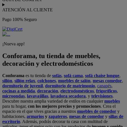
ATENCIÓN AL CLIENTE
Pago 100% Seguro
¡Nueva app!
Conforama, tu tienda de muebles,
decoración y electrodomésticos
Conforama
es tu tienda de
sofás
,
sofá cama
,
sofá chaise longue
,
sillón
,
sillón relax
,
colchones
,
muebles de salón
,
mesas comedor
,
dormitorio de juvenil
,
dormitorio de matrimonio
,
canapés
,
cocinas a medida
,
decoración
,
electrodomésticos
,
frigoríficos
,
microondas
,
lavavajillas
,
lavadora secadora
, y
televisiones
.
Descubre nuestra amplia variedad de estilos en cualquier
muebles
para tu hogar,
con los mejores precios y promociones
. Crea el
espacio en el que vives gracias a nuestros
muebles de comedor
y
habitaciones,
armarios
y
zapateros
,
mesas de comedor
y
sillas de
escritorio
. Además, podrás decorar tu casa con multitud de
artículos, tener el mejor ocio con los productos de
imagen y sonido