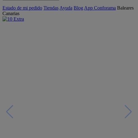
Estado de mi pedido
Tiendas
Ayuda
Blog
App Conforama
Baleares
Canarias