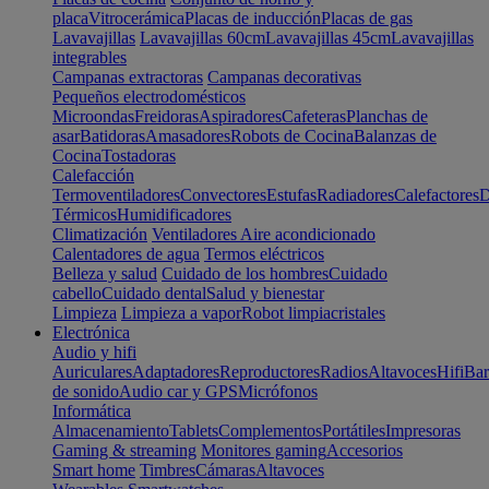
placa
Vitrocerámica
Placas de inducción
Placas de gas
Lavavajillas
Lavavajillas 60cm
Lavavajillas 45cm
Lavavajillas
integrables
Campanas extractoras
Campanas decorativas
Pequeños electrodomésticos
Microondas
Freidoras
Aspiradores
Cafeteras
Planchas de
asar
Batidoras
Amasadores
Robots de Cocina
Balanzas de
Cocina
Tostadoras
Calefacción
Termoventiladores
Convectores
Estufas
Radiadores
Calefactores
D
Térmicos
Humidificadores
Climatización
Ventiladores
Aire acondicionado
Calentadores de agua
Termos eléctricos
Belleza y salud
Cuidado de los hombres
Cuidado
cabello
Cuidado dental
Salud y bienestar
Limpieza
Limpieza a vapor
Robot limpiacristales
Electrónica
Audio y hifi
Auriculares
Adaptadores
Reproductores
Radios
Altavoces
Hifi
Bar
de sonido
Audio car y GPS
Micrófonos
Informática
Almacenamiento
Tablets
Complementos
Portátiles
Impresoras
Gaming & streaming
Monitores gaming
Accesorios
Smart home
Timbres
Cámaras
Altavoces