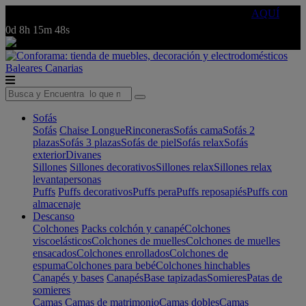
🔵Cambia tu electro con
-10% EXTRA
de descuento ☑️
AQUÍ
0d
8h
15m
48s
Baleares
Canarias
Sofás
Sofás
Chaise Longue
Rinconeras
Sofás cama
Sofás 2
plazas
Sofás 3 plazas
Sofás de piel
Sofás relax
Sofás
exterior
Divanes
Sillones
Sillones decorativos
Sillones relax
Sillones relax
levantapersonas
Puffs
Puffs decorativos
Puffs pera
Puffs reposapiés
Puffs con
almacenaje
Descanso
Colchones
Packs colchón y canapé
Colchones
viscoelásticos
Colchones de muelles
Colchones de muelles
ensacados
Colchones enrollados
Colchones de
espuma
Colchones para bebé
Colchones hinchables
Canapés y bases
Canapés
Base tapizadas
Somieres
Patas de
somieres
Camas
Camas de matrimonio
Camas dobles
Camas