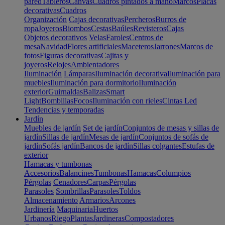
pared
Tableros
Canvas
Cuadros pintados a mano
Marcos
Placas
decorativas
Cuadros
Organización
Cajas decorativas
Percheros
Burros de
ropa
Joyeros
Biombos
Cestas
Baúles
Revisteros
Cajas
Objetos decorativos
Velas
Faroles
Centros de
mesa
Navidad
Flores artificiales
Maceteros
Jarrones
Marcos de
fotos
Figuras decorativas
Cajitas y
joyeros
Relojes
Ambientadores
Iluminación
Lámparas
Iluminación decorativa
Iluminación para
muebles
Iluminación para dormitorio
Iluminación
exterior
Guirnaldas
Balizas
Smart
Light
Bombillas
Focos
Iluminación con rieles
Cintas Led
Tendencias y temporadas
Jardín
Muebles de jardín
Set de jardín
Conjuntos de mesas y sillas de
jardín
Sillas de jardín
Mesas de jardín
Conjuntos de sofás de
jardín
Sofás jardín
Bancos de jardín
Sillas colgantes
Estufas de
exterior
Hamacas y tumbonas
Accesorios
Balancines
Tumbonas
Hamacas
Columpios
Pérgolas
Cenadores
Carpas
Pérgolas
Parasoles
Sombrillas
Parasoles
Toldos
Almacenamiento
Armarios
Arcones
Jardinería
Maquinaria
Huertos
Urbanos
Riego
Plantas
Jardineras
Compostadores