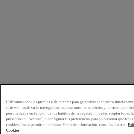
Utilizamos cookies propias y de terceros para garantizar el correcto funcionami
sitio web, analizar la navegación, mejorar nuestros servicios y mostrarte public
personalizada en función de tus hábitos de navegación. Puedes aceptar todas la
pulsando en “Aceptar”, o configurar tus preferencias para seleccionar qué tipos
cookies deseas permitir o rechazar. Para más información, consulta nuestra
Pol
Cookies