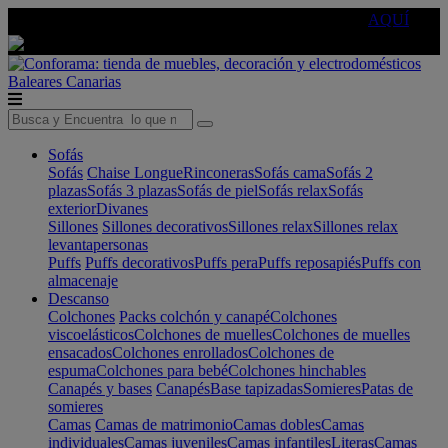
🔵Cambia tu electro con
-10% EXTRA
de descuento ☑️
AQUÍ
Baleares
Canarias
Sofás
Sofás
Chaise Longue
Rinconeras
Sofás cama
Sofás 2
plazas
Sofás 3 plazas
Sofás de piel
Sofás relax
Sofás
exterior
Divanes
Sillones
Sillones decorativos
Sillones relax
Sillones relax
levantapersonas
Puffs
Puffs decorativos
Puffs pera
Puffs reposapiés
Puffs con
almacenaje
Descanso
Colchones
Packs colchón y canapé
Colchones
viscoelásticos
Colchones de muelles
Colchones de muelles
ensacados
Colchones enrollados
Colchones de
espuma
Colchones para bebé
Colchones hinchables
Canapés y bases
Canapés
Base tapizadas
Somieres
Patas de
somieres
Camas
Camas de matrimonio
Camas dobles
Camas
individuales
Camas juveniles
Camas infantiles
Literas
Camas