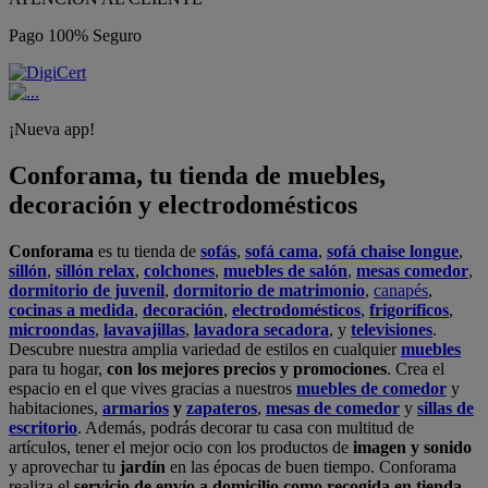
Pago 100% Seguro
¡Nueva app!
Conforama, tu tienda de muebles,
decoración y electrodomésticos
Conforama
es tu tienda de
sofás
,
sofá cama
,
sofá chaise longue
,
sillón
,
sillón relax
,
colchones
,
muebles de salón
,
mesas comedor
,
dormitorio de juvenil
,
dormitorio de matrimonio
,
canapés
,
cocinas a medida
,
decoración
,
electrodomésticos
,
frigoríficos
,
microondas
,
lavavajillas
,
lavadora secadora
, y
televisiones
.
Descubre nuestra amplia variedad de estilos en cualquier
muebles
para tu hogar,
con los mejores precios y promociones
. Crea el
espacio en el que vives gracias a nuestros
muebles de comedor
y
habitaciones,
armarios
y
zapateros
,
mesas de comedor
y
sillas de
escritorio
. Además, podrás decorar tu casa con multitud de
artículos, tener el mejor ocio con los productos de
imagen y sonido
y aprovechar tu
jardín
en las épocas de buen tiempo. Conforama
realiza el
servicio de envío a domicilio como recogida en tienda.