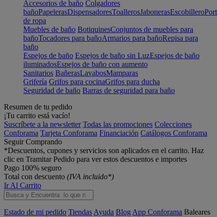
Accesorios de baño
Colgadores
baño
Papeleras
Dispensadores
Toalleros
Jaboneras
Escobillero
Port
de ropa
Muebles de baño
Botiquines
Conjuntos de muebles para
baño
Tocadores para baño
Armarios para baño
Repisa para
baño
Espejos de baño
Espejos de baño sin Luz
Espejos de baño
iluminados
Espejos de baño con aumento
Sanitarios
Bañeras
Lavabos
Mamparas
Grifería
Grifos para cocina
Grifos para ducha
Seguridad de baño
Barras de seguridad para baño
Resumen de tu pedido
¡Tu carrito está vacío!
Suscríbete a la newsletter
Todas las promociones
Colecciones
Conforama
Tarjeta Conforama
Financiación
Catálogos Conforama
Seguir Comprando
*Descuentos, cupones y servicios son aplicados en el carrito. Haz
clic en Tramitar Pedido para ver estos descuentos e importes
Pago 100% seguro
Total con descuento
(IVA incluido*)
Ir Al Carrito
Estado de mi pedido
Tiendas
Ayuda
Blog
App Conforama
Baleares