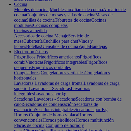
Cocina
Muebles de cocina
Muebles auxiliares de cocina
Armarios de
cocina
Conjuntos de mesas y sillas de cocina
Mesas de
cocina
Sillas de cocina
Taburetes de cocina
Cocinas
modulares
Cocinas completas
Cocinas a medida
Accesorios de cocina
Menaje
Servicio de
mesa
Cubertería
Cuchillos para chef
Vinos y
licores
Botellas
Utensilios de cocina
Vajilla
Bandejas
Electrodomésticos
Frigoríficos
Frigoríficos americanos
Frigoríficos
combi
Vinotecas
Frigoríficos integrables
Frigoríficos
pequeños
Frigoríficos portátiles
Congeladores
Congeladores verticales
Congeladores
horizontales
Lavadoras
Lavadoras de carga frontal
Lavadoras de carga
superior
Lavadoras - Secadoras
Lavadoras
integrables
Lavadoras por kg
Secadoras
Lavadoras - Secadoras
Secadoras con bomba de
calor
Secadoras de condensación
Secadoras de
evacuación
Secadoras integrables
Secadoras por Kg
Hornos
Conjunto de horno y placa
Hornos
convencionales
Hornos pirolíticos
Hornos multifunción
Placas de cocina
Conjunto de horno y
placa
Vitrocerámica
Placas de inducción
Placas de gas