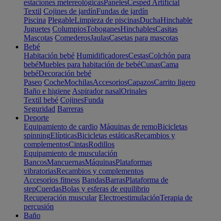
estaciones metereológicas
Paneles
Cesped Artificial
Textil
Cojines de jardín
Fundas de jardín
Piscina
Plegable
Limpieza de piscinas
Ducha
Hinchable
Juguetes
Columpios
Toboganes
Hinchables
Casitas
Mascotas
Comederos
Jaulas
Casetas para mascotas
Bebé
Habitación bebé
Humidificadores
Cestas
Colchón para
bebé
Muebles para habitación de bebé
Cunas
Cama
bebé
Decoración bebé
Paseo
Coche
Mochilas
Accesorios
Capazos
Carrito ligero
Baño e higiene
Aspirador nasal
Orinales
Textil bebé
Cojines
Funda
Seguridad
Barreras
Deporte
Equipamiento de cardio
Máquinas de remo
Bicicletas
spinning
Elípticas
Bicicletas estáticas
Recambios y
complementos
Cintas
Rodillos
Equipamiento de musculación
Bancos
Mancuernas
Máquinas
Plataformas
vibratorias
Recambios y complementos
Accesorios fitness
Bandas
Barras
Plataforma de
step
Cuerdas
Bolas y esferas de equilibrio
Recuperación muscular
Electroestimulación
Terapia de
percusión
Baño