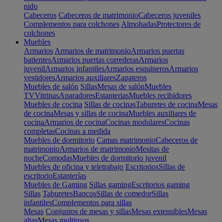
nido
Cabeceros
Cabeceros de matrimonio
Cabeceros juveniles
Complementos para colchones
Almohadas
Protectores de
colchones
Muebles
Armarios
Armarios de matrimonio
Armarios puertas
batientes
Armarios puertas correderas
Armarios
juvenil
Armarios infantiles
Armarios esquineros
Armarios
vestidores
Armarios auxiliares
Zapateros
Muebles de salón
Sillas
Mesas de salón
Muebles
TV
Vitrinas
Aparadores
Estanterias
Muebles recibidores
Muebles de cocina
Sillas de cocinas
Taburetes de cocina
Mesas
de cocina
Mesas y sillas de cocina
Muebles auxiliares de
cocina
Armarios de cocina
Cocinas modulares
Cocinas
completas
Cocinas a medida
Muebles de dormitorio
Camas matrimonio
Cabeceros de
matrimonio
Armarios de matrimonio
Mesitas de
noche
Comodas
Muebles de dormitorio juvenil
Muebles de oficina y teletrabajo
Escritorios
Sillas de
escritorio
Estanterías
Muebles de Gaming
Sillas gaming
Escritorios gaming
Sillas
Taburetes
Bancos
Sillas de comedor
Sillas
infantiles
Complementos para sillas
Mesas
Conjuntos de mesas y sillas
Mesas extensibles
Mesas
altas
Mesas multiusos