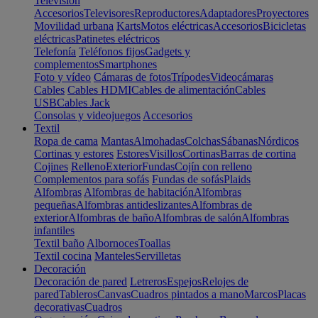
Televisión
Accesorios
Televisores
Reproductores
Adaptadores
Proyectores
Movilidad urbana
Karts
Motos eléctricas
Accesorios
Bicicletas
eléctricas
Patinetes eléctricos
Telefonía
Teléfonos fijos
Gadgets y
complementos
Smartphones
Foto y vídeo
Cámaras de fotos
Trípodes
Videocámaras
Cables
Cables HDMI
Cables de alimentación
Cables
USB
Cables Jack
Consolas y videojuegos
Accesorios
Textil
Ropa de cama
Mantas
Almohadas
Colchas
Sábanas
Nórdicos
Cortinas y estores
Estores
Visillos
Cortinas
Barras de cortina
Cojines
Relleno
Exterior
Fundas
Cojín con relleno
Complementos para sofás
Fundas de sofás
Plaids
Alfombras
Alfombras de habitación
Alfombras
pequeñas
Alfombras antideslizantes
Alfombras de
exterior
Alfombras de baño
Alfombras de salón
Alfombras
infantiles
Textil baño
Albornoces
Toallas
Textil cocina
Manteles
Servilletas
Decoración
Decoración de pared
Letreros
Espejos
Relojes de
pared
Tableros
Canvas
Cuadros pintados a mano
Marcos
Placas
decorativas
Cuadros