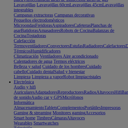
Lavavajillas
Lavavajillas 60cm
Lavavajillas 45cm
Lavavajillas
integrables
Campanas extractoras
Campanas decorativas
Pequeños electrodomésticos
Microondas
Freidoras
Aspiradores
Cafeteras
Planchas de
asar
Batidoras
Amasadores
Robots de Cocina
Balanzas de
Cocina
Tostadoras
Calefacción
Termoventiladores
Convectores
Estufas
Radiadores
Calefactores
D
Térmicos
Humidificadores
Climatización
Ventiladores
Aire acondicionado
Calentadores de agua
Termos eléctricos
Belleza y salud
Cuidado de los hombres
Cuidado
cabello
Cuidado dental
Salud y bienestar
Limpieza
Limpieza a vapor
Robot limpiacristales
Electrónica
Audio y hifi
Auriculares
Adaptadores
Reproductores
Radios
Altavoces
Hifi
Bar
de sonido
Audio car y GPS
Micrófonos
Informática
Almacenamiento
Tablets
Complementos
Portátiles
Impresoras
Gaming & streaming
Monitores gaming
Accesorios
Smart home
Timbres
Cámaras
Altavoces
Wearables
Smartwatches