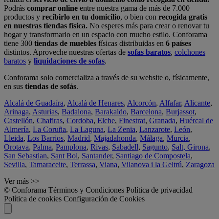
Podrás
comprar online
entre nuestra gama de más de 7.000
productos y
recibirlo en tu domicilio
, o bien con
recogida gratis
en nuestras tiendas física.
No esperes más para crear o renovar tu
hogar y transformarlo en un espacio con mucho estilo. Conforama
tiene 300
tiendas de muebles
físicas distribuidas en
6 países
distintos. Aproveche nuestras ofertas de
sofas baratos
,
colchones
baratos
y
liquidaciones de sofas
.
Conforama solo comercializa a través de su website o, físicamente,
en sus
tiendas de sofás
.
Alcalá de Guadaíra
,
Alcalá de Henares
,
Alcorcón
,
Alfafar
,
Alicante
,
Arinaga
,
Asturias
,
Badalona
,
Barakaldo
,
Barcelona
,
Burjassot
,
Castellón
,
Chafiras
,
Cordoba
,
Elche
,
Finestrat
,
Granada
,
Huércal de
Almería
,
La Coruña
,
La Laguna
,
La Zenia
,
Lanzarote
,
León
,
Lleida
,
Los Barrios
,
Madrid
,
Majadahonda
,
Málaga
,
Murcia
,
Orotava
,
Palma
,
Pamplona
,
Rivas
,
Sabadell
,
Sagunto
,
Salt, Girona
,
San Sebastian
,
Sant Boi
,
Santander
,
Santiago de Compostela
,
Sevilla
,
Tamaraceite
,
Terrassa
,
Viana
,
Vilanova i la Geltrú
,
Zaragoza
Ver más >>
© Conforama
Términos y Condiciones
Política de privacidad
Política de cookies
Configuración de Cookies