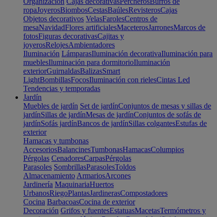
Organización
Cajas decorativas
Percheros
Burros de
ropa
Joyeros
Biombos
Cestas
Baúles
Revisteros
Cajas
Objetos decorativos
Velas
Faroles
Centros de
mesa
Navidad
Flores artificiales
Maceteros
Jarrones
Marcos de
fotos
Figuras decorativas
Cajitas y
joyeros
Relojes
Ambientadores
Iluminación
Lámparas
Iluminación decorativa
Iluminación para
muebles
Iluminación para dormitorio
Iluminación
exterior
Guirnaldas
Balizas
Smart
Light
Bombillas
Focos
Iluminación con rieles
Cintas Led
Tendencias y temporadas
Jardín
Muebles de jardín
Set de jardín
Conjuntos de mesas y sillas de
jardín
Sillas de jardín
Mesas de jardín
Conjuntos de sofás de
jardín
Sofás jardín
Bancos de jardín
Sillas colgantes
Estufas de
exterior
Hamacas y tumbonas
Accesorios
Balancines
Tumbonas
Hamacas
Columpios
Pérgolas
Cenadores
Carpas
Pérgolas
Parasoles
Sombrillas
Parasoles
Toldos
Almacenamiento
Armarios
Arcones
Jardinería
Maquinaria
Huertos
Urbanos
Riego
Plantas
Jardineras
Compostadores
Cocina
Barbacoas
Cocina de exterior
Decoración
Grifos y fuentes
Estatuas
Macetas
Termómetros y