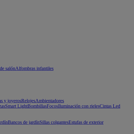
de salón
Alfombras infantiles
as y joyeros
Relojes
Ambientadores
zas
Smart Light
Bombillas
Focos
Iluminación con rieles
Cintas Led
ardín
Bancos de jardín
Sillas colgantes
Estufas de exterior