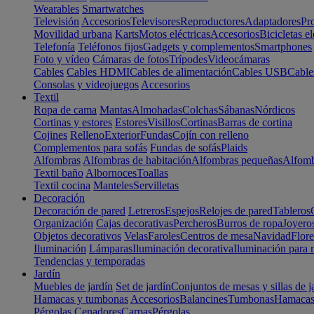
Wearables
Smartwatches
Televisión
Accesorios
Televisores
Reproductores
Adaptadores
Pr
Movilidad urbana
Karts
Motos eléctricas
Accesorios
Bicicletas el
Telefonía
Teléfonos fijos
Gadgets y complementos
Smartphones
Foto y vídeo
Cámaras de fotos
Trípodes
Videocámaras
Cables
Cables HDMI
Cables de alimentación
Cables USB
Cable
Consolas y videojuegos
Accesorios
Textil
Ropa de cama
Mantas
Almohadas
Colchas
Sábanas
Nórdicos
Cortinas y estores
Estores
Visillos
Cortinas
Barras de cortina
Cojines
Relleno
Exterior
Fundas
Cojín con relleno
Complementos para sofás
Fundas de sofás
Plaids
Alfombras
Alfombras de habitación
Alfombras pequeñas
Alfomb
Textil baño
Albornoces
Toallas
Textil cocina
Manteles
Servilletas
Decoración
Decoración de pared
Letreros
Espejos
Relojes de pared
Tableros
Organización
Cajas decorativas
Percheros
Burros de ropa
Joyero
Objetos decorativos
Velas
Faroles
Centros de mesa
Navidad
Flore
Iluminación
Lámparas
Iluminación decorativa
Iluminación para 
Tendencias y temporadas
Jardín
Muebles de jardín
Set de jardín
Conjuntos de mesas y sillas de j
Hamacas y tumbonas
Accesorios
Balancines
Tumbonas
Hamaca
Pérgolas
Cenadores
Carpas
Pérgolas