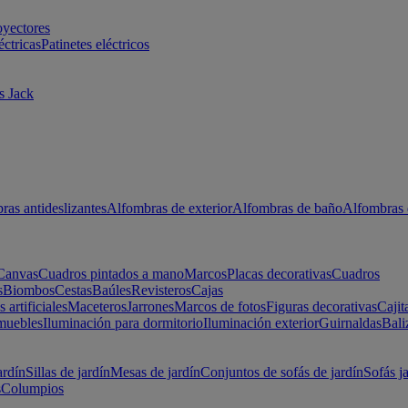
oyectores
éctricas
Patinetes eléctricos
s Jack
ras antideslizantes
Alfombras de exterior
Alfombras de baño
Alfombras 
Canvas
Cuadros pintados a mano
Marcos
Placas decorativas
Cuadros
s
Biombos
Cestas
Baúles
Revisteros
Cajas
s artificiales
Maceteros
Jarrones
Marcos de fotos
Figuras decorativas
Cajit
muebles
Iluminación para dormitorio
Iluminación exterior
Guirnaldas
Bali
ardín
Sillas de jardín
Mesas de jardín
Conjuntos de sofás de jardín
Sofás j
s
Columpios