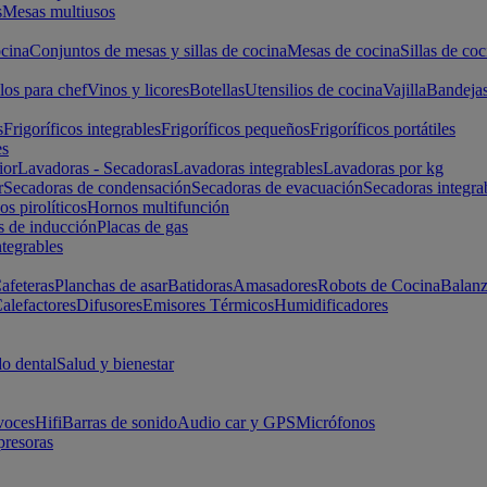
s
Mesas multiusos
cina
Conjuntos de mesas y sillas de cocina
Mesas de cocina
Sillas de coc
los para chef
Vinos y licores
Botellas
Utensilios de cocina
Vajilla
Bandeja
s
Frigoríficos integrables
Frigoríficos pequeños
Frigoríficos portátiles
es
ior
Lavadoras - Secadoras
Lavadoras integrables
Lavadoras por kg
r
Secadoras de condensación
Secadoras de evacuación
Secadoras integra
s pirolíticos
Hornos multifunción
s de inducción
Placas de gas
ntegrables
afeteras
Planchas de asar
Batidoras
Amasadores
Robots de Cocina
Balanz
alefactores
Difusores
Emisores Térmicos
Humidificadores
o dental
Salud y bienestar
voces
Hifi
Barras de sonido
Audio car y GPS
Micrófonos
presoras