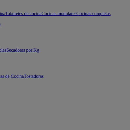
ina
Taburetes de cocina
Cocinas modulares
Cocinas completas
s
bles
Secadoras por Kg
as de Cocina
Tostadoras