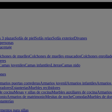
s 3 plazas
Sofás de piel
Sofás relax
Sofás exterior
Divanes
apersonas
macenaje
chones de muelles
Colchones de muelles ensacados
Colchones enrollad
eres
Camas juveniles
Camas infantiles
Literas
Camas nido
ones
marios puertas correderas
Armarios juvenil
Armarios infantiles
Armarios 
radores
Estanterias
Muebles recibidores
e cocina
Mesas y sillas de cocina
Muebles auxiliares de cocina
Armarios
onio
Armarios de matrimonio
Mesitas de noche
Comodas
Muebles de dor
tanterías
entos para sillas