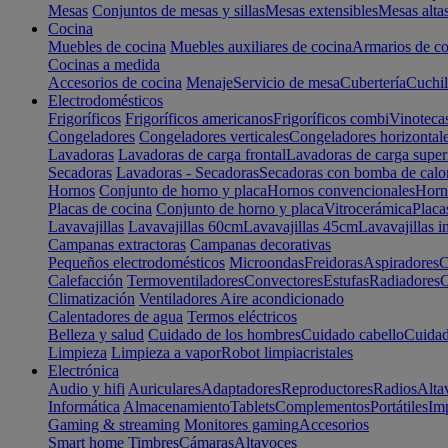
Mesas
Conjuntos de mesas y sillas
Mesas extensibles
Mesas alta
Cocina
Muebles de cocina
Muebles auxiliares de cocina
Armarios de co
Cocinas a medida
Accesorios de cocina
Menaje
Servicio de mesa
Cubertería
Cuchil
Electrodomésticos
Frigoríficos
Frigoríficos americanos
Frigoríficos combi
Vinoteca
Congeladores
Congeladores verticales
Congeladores horizontal
Lavadoras
Lavadoras de carga frontal
Lavadoras de carga super
Secadoras
Lavadoras - Secadoras
Secadoras con bomba de calo
Hornos
Conjunto de horno y placa
Hornos convencionales
Horno
Placas de cocina
Conjunto de horno y placa
Vitrocerámica
Placa
Lavavajillas
Lavavajillas 60cm
Lavavajillas 45cm
Lavavajillas i
Campanas extractoras
Campanas decorativas
Pequeños electrodomésticos
Microondas
Freidoras
Aspiradores
C
Calefacción
Termoventiladores
Convectores
Estufas
Radiadores
C
Climatización
Ventiladores
Aire acondicionado
Calentadores de agua
Termos eléctricos
Belleza y salud
Cuidado de los hombres
Cuidado cabello
Cuidad
Limpieza
Limpieza a vapor
Robot limpiacristales
Electrónica
Audio y hifi
Auriculares
Adaptadores
Reproductores
Radios
Alta
Informática
Almacenamiento
Tablets
Complementos
Portátiles
Im
Gaming & streaming
Monitores gaming
Accesorios
Smart home
Timbres
Cámaras
Altavoces