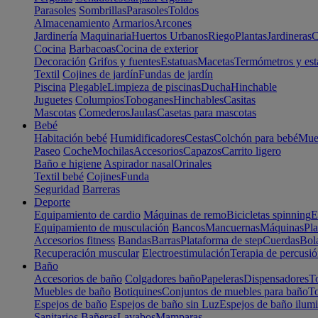
Parasoles
Sombrillas
Parasoles
Toldos
Almacenamiento
Armarios
Arcones
Jardinería
Maquinaria
Huertos Urbanos
Riego
Plantas
Jardineras
C
Cocina
Barbacoas
Cocina de exterior
Decoración
Grifos y fuentes
Estatuas
Macetas
Termómetros y est
Textil
Cojines de jardín
Fundas de jardín
Piscina
Plegable
Limpieza de piscinas
Ducha
Hinchable
Juguetes
Columpios
Toboganes
Hinchables
Casitas
Mascotas
Comederos
Jaulas
Casetas para mascotas
Bebé
Habitación bebé
Humidificadores
Cestas
Colchón para bebé
Mueb
Paseo
Coche
Mochilas
Accesorios
Capazos
Carrito ligero
Baño e higiene
Aspirador nasal
Orinales
Textil bebé
Cojines
Funda
Seguridad
Barreras
Deporte
Equipamiento de cardio
Máquinas de remo
Bicicletas spinning
E
Equipamiento de musculación
Bancos
Mancuernas
Máquinas
Pla
Accesorios fitness
Bandas
Barras
Plataforma de step
Cuerdas
Bola
Recuperación muscular
Electroestimulación
Terapia de percusi
Baño
Accesorios de baño
Colgadores baño
Papeleras
Dispensadores
To
Muebles de baño
Botiquines
Conjuntos de muebles para baño
To
Espejos de baño
Espejos de baño sin Luz
Espejos de baño ilum
Sanitarios
Bañeras
Lavabos
Mamparas