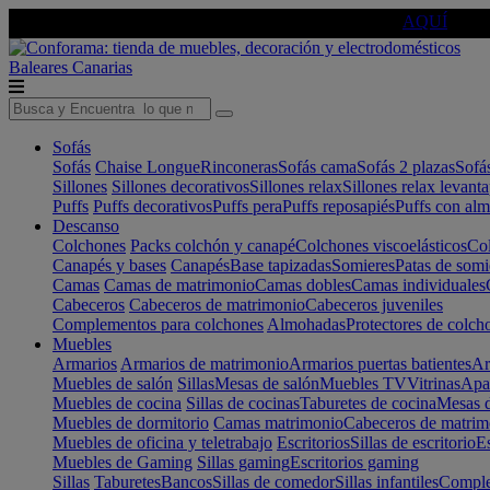
🔵Cambia tu electro con
-10% EXTRA
de descuento ☑️
AQUÍ
Baleares
Canarias
Sofás
Sofás
Chaise Longue
Rinconeras
Sofás cama
Sofás 2 plazas
Sofá
Sillones
Sillones decorativos
Sillones relax
Sillones relax levant
Puffs
Puffs decorativos
Puffs pera
Puffs reposapiés
Puffs con al
Descanso
Colchones
Packs colchón y canapé
Colchones viscoelásticos
Col
Canapés y bases
Canapés
Base tapizadas
Somieres
Patas de somi
Camas
Camas de matrimonio
Camas dobles
Camas individuales
Cabeceros
Cabeceros de matrimonio
Cabeceros juveniles
Complementos para colchones
Almohadas
Protectores de colch
Muebles
Armarios
Armarios de matrimonio
Armarios puertas batientes
Ar
Muebles de salón
Sillas
Mesas de salón
Muebles TV
Vitrinas
Apa
Muebles de cocina
Sillas de cocinas
Taburetes de cocina
Mesas d
Muebles de dormitorio
Camas matrimonio
Cabeceros de matrim
Muebles de oficina y teletrabajo
Escritorios
Sillas de escritorio
Es
Muebles de Gaming
Sillas gaming
Escritorios gaming
Sillas
Taburetes
Bancos
Sillas de comedor
Sillas infantiles
Complem