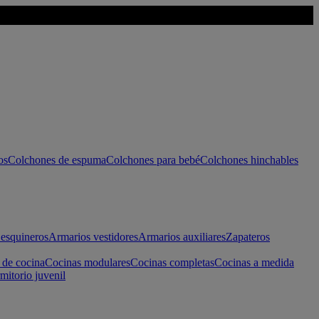
os
Colchones de espuma
Colchones para bebé
Colchones hinchables
esquineros
Armarios vestidores
Armarios auxiliares
Zapateros
 de cocina
Cocinas modulares
Cocinas completas
Cocinas a medida
mitorio juvenil