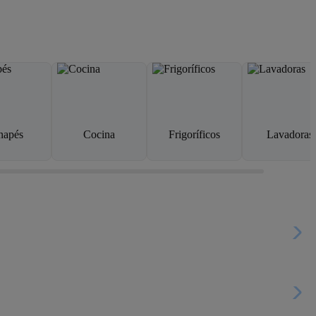
napés
Cocina
Frigoríficos
Lavadoras