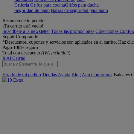
Grifería
Grifos para cocina
Grifos para ducha
Seguridad de baño
Barras de seguridad para baño
Resumen de tu pedido
¡Tu carrito está vacío!
Suscríbete a la newsletter
Todas las promociones
Colecciones Confo
Seguir Comprando
*Descuentos, cupones y servicios son aplicados en el carrito. Haz cli
Pago 100% seguro
Total con descuento
(IVA incluido*)
Ir Al Carrito
Estado de mi pedido
Tiendas
Ayuda
Blog
App Conforama
Baleares
C