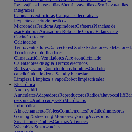
Lavavajillas
Lavavajillas 60cm
Lavavajillas 45cm
Lavavajillas
integrables
Campanas extractoras
Campanas decorativas
Pequeños electrodomésticos
Microondas
Freidoras
Aspiradores
Cafeteras
Planchas de
asar
Batidoras
Amasadores
Robots de Cocina
Balanzas de
Cocina
Tostadoras
Calefacción
Termoventiladores
Convectores
Estufas
Radiadores
Calefactores
D
Térmicos
Humidificadores
Climatización
Ventiladores
Aire acondicionado
Calentadores de agua
Termos eléctricos
Belleza y salud
Cuidado de los hombres
Cuidado
cabello
Cuidado dental
Salud y bienestar
Limpieza
Limpieza a vapor
Robot limpiacristales
Electrónica
Audio y hifi
Auriculares
Adaptadores
Reproductores
Radios
Altavoces
Hifi
Bar
de sonido
Audio car y GPS
Micrófonos
Informática
Almacenamiento
Tablets
Complementos
Portátiles
Impresoras
Gaming & streaming
Monitores gaming
Accesorios
Smart home
Timbres
Cámaras
Altavoces
Wearables
Smartwatches