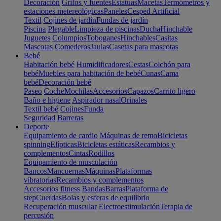
Decoración
Grifos y fuentes
Estatuas
Macetas
Termómetros y
estaciones metereológicas
Paneles
Cesped Artificial
Textil
Cojines de jardín
Fundas de jardín
Piscina
Plegable
Limpieza de piscinas
Ducha
Hinchable
Juguetes
Columpios
Toboganes
Hinchables
Casitas
Mascotas
Comederos
Jaulas
Casetas para mascotas
Bebé
Habitación bebé
Humidificadores
Cestas
Colchón para
bebé
Muebles para habitación de bebé
Cunas
Cama
bebé
Decoración bebé
Paseo
Coche
Mochilas
Accesorios
Capazos
Carrito ligero
Baño e higiene
Aspirador nasal
Orinales
Textil bebé
Cojines
Funda
Seguridad
Barreras
Deporte
Equipamiento de cardio
Máquinas de remo
Bicicletas
spinning
Elípticas
Bicicletas estáticas
Recambios y
complementos
Cintas
Rodillos
Equipamiento de musculación
Bancos
Mancuernas
Máquinas
Plataformas
vibratorias
Recambios y complementos
Accesorios fitness
Bandas
Barras
Plataforma de
step
Cuerdas
Bolas y esferas de equilibrio
Recuperación muscular
Electroestimulación
Terapia de
percusión