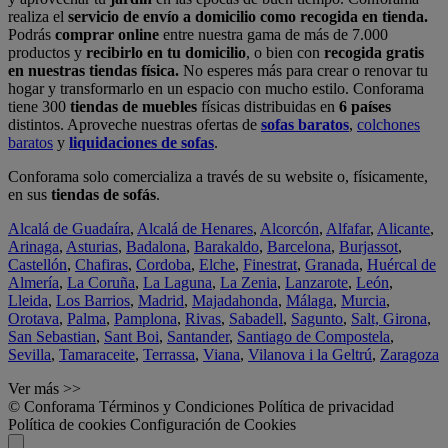
realiza el
servicio de envío a domicilio como recogida en tienda.
Podrás
comprar online
entre nuestra gama de más de 7.000
productos y
recibirlo en tu domicilio
, o bien con
recogida gratis
en nuestras tiendas física.
No esperes más para crear o renovar tu
hogar y transformarlo en un espacio con mucho estilo. Conforama
tiene 300
tiendas de muebles
físicas distribuidas en
6 países
distintos. Aproveche nuestras ofertas de
sofas baratos
,
colchones
baratos
y
liquidaciones de sofas
.
Conforama solo comercializa a través de su website o, físicamente,
en sus
tiendas de sofás
.
Alcalá de Guadaíra
,
Alcalá de Henares
,
Alcorcón
,
Alfafar
,
Alicante
,
Arinaga
,
Asturias
,
Badalona
,
Barakaldo
,
Barcelona
,
Burjassot
,
Castellón
,
Chafiras
,
Cordoba
,
Elche
,
Finestrat
,
Granada
,
Huércal de
Almería
,
La Coruña
,
La Laguna
,
La Zenia
,
Lanzarote
,
León
,
Lleida
,
Los Barrios
,
Madrid
,
Majadahonda
,
Málaga
,
Murcia
,
Orotava
,
Palma
,
Pamplona
,
Rivas
,
Sabadell
,
Sagunto
,
Salt, Girona
,
San Sebastian
,
Sant Boi
,
Santander
,
Santiago de Compostela
,
Sevilla
,
Tamaraceite
,
Terrassa
,
Viana
,
Vilanova i la Geltrú
,
Zaragoza
Ver más >>
© Conforama
Términos y Condiciones
Política de privacidad
Política de cookies
Configuración de Cookies