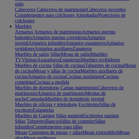
nido
Cabeceros
Cabeceros de matrimonio
Cabeceros juveniles
Complementos para colchones
Almohadas
Protectores de
colchones
Muebles
Armarios
Armarios de matrimonio
Armarios puertas
batientes
Armarios puertas correderas
Armarios
juvenil
Armarios infantiles
Armarios esquineros
Armarios
vestidores
Armarios auxiliares
Zapateros
Muebles de salón
Sillas
Mesas de salón
Muebles
TV
Vitrinas
Aparadores
Estanterias
Muebles recibidores
Muebles de cocina
Sillas de cocinas
Taburetes de cocina
Mesas
de cocina
Mesas y sillas de cocina
Muebles auxiliares de
cocina
Armarios de cocina
Cocinas modulares
Cocinas
completas
Cocinas a medida
Muebles de dormitorio
Camas matrimonio
Cabeceros de
matrimonio
Armarios de matrimonio
Mesitas de
noche
Comodas
Muebles de dormitorio juvenil
Muebles de oficina y teletrabajo
Escritorios
Sillas de
escritorio
Estanterías
Muebles de Gaming
Sillas gaming
Escritorios gaming
Sillas
Taburetes
Bancos
Sillas de comedor
Sillas
infantiles
Complementos para sillas
Mesas
Conjuntos de mesas y sillas
Mesas extensibles
Mesas
altas
Mesas multiusos