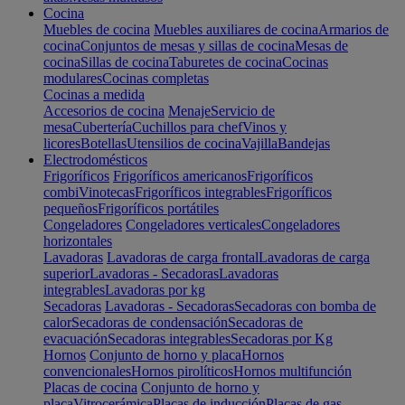
Cocina
Muebles de cocina
Muebles auxiliares de cocina
Armarios de
cocina
Conjuntos de mesas y sillas de cocina
Mesas de
cocina
Sillas de cocina
Taburetes de cocina
Cocinas
modulares
Cocinas completas
Cocinas a medida
Accesorios de cocina
Menaje
Servicio de
mesa
Cubertería
Cuchillos para chef
Vinos y
licores
Botellas
Utensilios de cocina
Vajilla
Bandejas
Electrodomésticos
Frigoríficos
Frigoríficos americanos
Frigoríficos
combi
Vinotecas
Frigoríficos integrables
Frigoríficos
pequeños
Frigoríficos portátiles
Congeladores
Congeladores verticales
Congeladores
horizontales
Lavadoras
Lavadoras de carga frontal
Lavadoras de carga
superior
Lavadoras - Secadoras
Lavadoras
integrables
Lavadoras por kg
Secadoras
Lavadoras - Secadoras
Secadoras con bomba de
calor
Secadoras de condensación
Secadoras de
evacuación
Secadoras integrables
Secadoras por Kg
Hornos
Conjunto de horno y placa
Hornos
convencionales
Hornos pirolíticos
Hornos multifunción
Placas de cocina
Conjunto de horno y
placa
Vitrocerámica
Placas de inducción
Placas de gas