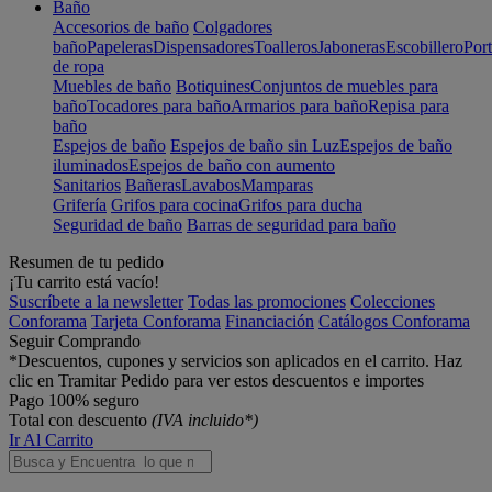
Baño
Accesorios de baño
Colgadores
baño
Papeleras
Dispensadores
Toalleros
Jaboneras
Escobillero
Port
de ropa
Muebles de baño
Botiquines
Conjuntos de muebles para
baño
Tocadores para baño
Armarios para baño
Repisa para
baño
Espejos de baño
Espejos de baño sin Luz
Espejos de baño
iluminados
Espejos de baño con aumento
Sanitarios
Bañeras
Lavabos
Mamparas
Grifería
Grifos para cocina
Grifos para ducha
Seguridad de baño
Barras de seguridad para baño
Resumen de tu pedido
¡Tu carrito está vacío!
Suscríbete a la newsletter
Todas las promociones
Colecciones
Conforama
Tarjeta Conforama
Financiación
Catálogos Conforama
Seguir Comprando
*Descuentos, cupones y servicios son aplicados en el carrito. Haz
clic en Tramitar Pedido para ver estos descuentos e importes
Pago 100% seguro
Total con descuento
(IVA incluido*)
Ir Al Carrito