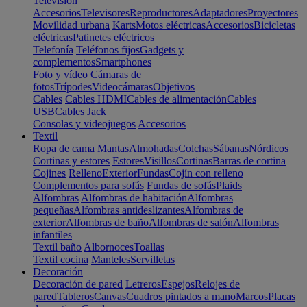
Televisión
Accesorios
Televisores
Reproductores
Adaptadores
Proyectores
Movilidad urbana
Karts
Motos eléctricas
Accesorios
Bicicletas
eléctricas
Patinetes eléctricos
Telefonía
Teléfonos fijos
Gadgets y
complementos
Smartphones
Foto y vídeo
Cámaras de
fotos
Trípodes
Videocámaras
Objetivos
Cables
Cables HDMI
Cables de alimentación
Cables
USB
Cables Jack
Consolas y videojuegos
Accesorios
Textil
Ropa de cama
Mantas
Almohadas
Colchas
Sábanas
Nórdicos
Cortinas y estores
Estores
Visillos
Cortinas
Barras de cortina
Cojines
Relleno
Exterior
Fundas
Cojín con relleno
Complementos para sofás
Fundas de sofás
Plaids
Alfombras
Alfombras de habitación
Alfombras
pequeñas
Alfombras antideslizantes
Alfombras de
exterior
Alfombras de baño
Alfombras de salón
Alfombras
infantiles
Textil baño
Albornoces
Toallas
Textil cocina
Manteles
Servilletas
Decoración
Decoración de pared
Letreros
Espejos
Relojes de
pared
Tableros
Canvas
Cuadros pintados a mano
Marcos
Placas