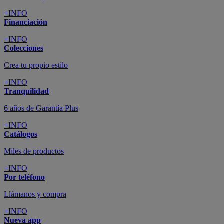
+INFO
Financiación
+INFO
Colecciones
Crea tu propio estilo
+INFO
Tranquilidad
6 años de Garantía Plus
+INFO
Catálogos
Miles de productos
+INFO
Por teléfono
Llámanos y compra
+INFO
Nueva app