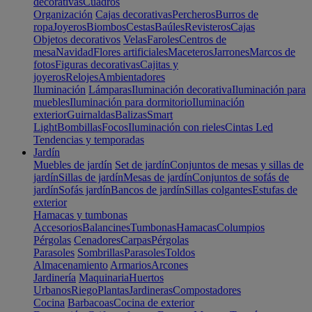
decorativas
Cuadros
Organización
Cajas decorativas
Percheros
Burros de
ropa
Joyeros
Biombos
Cestas
Baúles
Revisteros
Cajas
Objetos decorativos
Velas
Faroles
Centros de
mesa
Navidad
Flores artificiales
Maceteros
Jarrones
Marcos de
fotos
Figuras decorativas
Cajitas y
joyeros
Relojes
Ambientadores
Iluminación
Lámparas
Iluminación decorativa
Iluminación para
muebles
Iluminación para dormitorio
Iluminación
exterior
Guirnaldas
Balizas
Smart
Light
Bombillas
Focos
Iluminación con rieles
Cintas Led
Tendencias y temporadas
Jardín
Muebles de jardín
Set de jardín
Conjuntos de mesas y sillas de
jardín
Sillas de jardín
Mesas de jardín
Conjuntos de sofás de
jardín
Sofás jardín
Bancos de jardín
Sillas colgantes
Estufas de
exterior
Hamacas y tumbonas
Accesorios
Balancines
Tumbonas
Hamacas
Columpios
Pérgolas
Cenadores
Carpas
Pérgolas
Parasoles
Sombrillas
Parasoles
Toldos
Almacenamiento
Armarios
Arcones
Jardinería
Maquinaria
Huertos
Urbanos
Riego
Plantas
Jardineras
Compostadores
Cocina
Barbacoas
Cocina de exterior