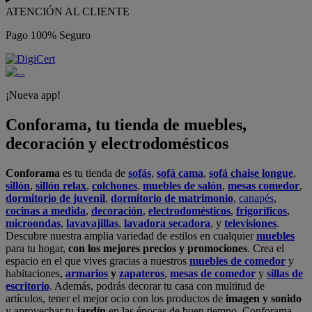
ATENCIÓN AL CLIENTE
Pago 100% Seguro
¡Nueva app!
Conforama, tu tienda de muebles,
decoración y electrodomésticos
Conforama
es tu tienda de
sofás
,
sofá cama
,
sofá chaise longue
,
sillón
,
sillón relax
,
colchones
,
muebles de salón
,
mesas comedor
,
dormitorio de juvenil
,
dormitorio de matrimonio
,
canapés
,
cocinas a medida
,
decoración
,
electrodomésticos
,
frigoríficos
,
microondas
,
lavavajillas
,
lavadora secadora
, y
televisiones
.
Descubre nuestra amplia variedad de estilos en cualquier
muebles
para tu hogar,
con los mejores precios y promociones
. Crea el
espacio en el que vives gracias a nuestros
muebles de comedor
y
habitaciones,
armarios
y
zapateros
,
mesas de comedor
y
sillas de
escritorio
. Además, podrás decorar tu casa con multitud de
artículos, tener el mejor ocio con los productos de
imagen y sonido
y aprovechar tu
jardín
en las épocas de buen tiempo. Conforama