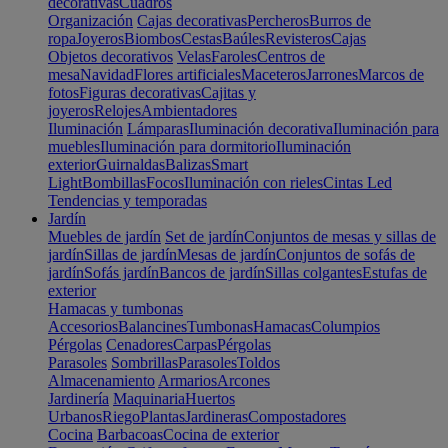
decorativas
Cuadros
Organización
Cajas decorativas
Percheros
Burros de
ropa
Joyeros
Biombos
Cestas
Baúles
Revisteros
Cajas
Objetos decorativos
Velas
Faroles
Centros de
mesa
Navidad
Flores artificiales
Maceteros
Jarrones
Marcos de
fotos
Figuras decorativas
Cajitas y
joyeros
Relojes
Ambientadores
Iluminación
Lámparas
Iluminación decorativa
Iluminación para
muebles
Iluminación para dormitorio
Iluminación
exterior
Guirnaldas
Balizas
Smart
Light
Bombillas
Focos
Iluminación con rieles
Cintas Led
Tendencias y temporadas
Jardín
Muebles de jardín
Set de jardín
Conjuntos de mesas y sillas de
jardín
Sillas de jardín
Mesas de jardín
Conjuntos de sofás de
jardín
Sofás jardín
Bancos de jardín
Sillas colgantes
Estufas de
exterior
Hamacas y tumbonas
Accesorios
Balancines
Tumbonas
Hamacas
Columpios
Pérgolas
Cenadores
Carpas
Pérgolas
Parasoles
Sombrillas
Parasoles
Toldos
Almacenamiento
Armarios
Arcones
Jardinería
Maquinaria
Huertos
Urbanos
Riego
Plantas
Jardineras
Compostadores
Cocina
Barbacoas
Cocina de exterior