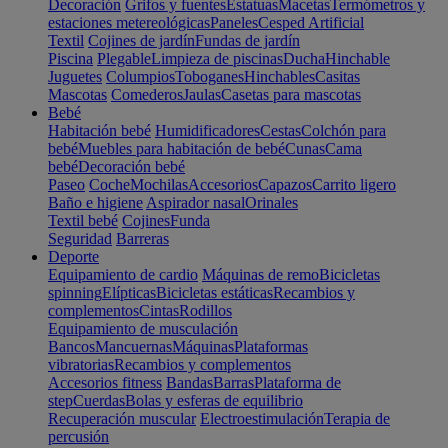
Decoración
Grifos y fuentes
Estatuas
Macetas
Termómetros y
estaciones metereológicas
Paneles
Cesped Artificial
Textil
Cojines de jardín
Fundas de jardín
Piscina
Plegable
Limpieza de piscinas
Ducha
Hinchable
Juguetes
Columpios
Toboganes
Hinchables
Casitas
Mascotas
Comederos
Jaulas
Casetas para mascotas
Bebé
Habitación bebé
Humidificadores
Cestas
Colchón para
bebé
Muebles para habitación de bebé
Cunas
Cama
bebé
Decoración bebé
Paseo
Coche
Mochilas
Accesorios
Capazos
Carrito ligero
Baño e higiene
Aspirador nasal
Orinales
Textil bebé
Cojines
Funda
Seguridad
Barreras
Deporte
Equipamiento de cardio
Máquinas de remo
Bicicletas
spinning
Elípticas
Bicicletas estáticas
Recambios y
complementos
Cintas
Rodillos
Equipamiento de musculación
Bancos
Mancuernas
Máquinas
Plataformas
vibratorias
Recambios y complementos
Accesorios fitness
Bandas
Barras
Plataforma de
step
Cuerdas
Bolas y esferas de equilibrio
Recuperación muscular
Electroestimulación
Terapia de
percusión