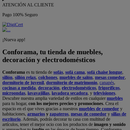
ATENCIÓN AL CLIENTE
Pago 100% Seguro
¡Nueva app!
Conforama, tu tienda de muebles,
decoración y electrodomésticos
Conforama
es tu tienda de
sofás
,
sofá cama
,
sofá chaise longue
,
sillón
,
sillón relax
,
colchones
,
muebles de salón
,
mesas comedor
,
dormitorio de juvenil
,
dormitorio de matrimonio
,
canapés
,
cocinas a medida
,
decoración
,
electrodomésticos
,
frigoríficos
,
microondas
,
lavavajillas
,
lavadora secadora
, y
televisiones
.
Descubre nuestra amplia variedad de estilos en cualquier
muebles
para tu hogar,
con los mejores precios y promociones
. Crea el
espacio en el que vives gracias a nuestros
muebles de comedor
y
habitaciones,
armarios
y
zapateros
,
mesas de comedor
y
sillas de
escritorio
. Además, podrás decorar tu casa con multitud de
artículos, tener el mejor ocio con los productos de
imagen y sonido
y aprovechar tu
jardín
en las épocas de buen tiempo. Conforama