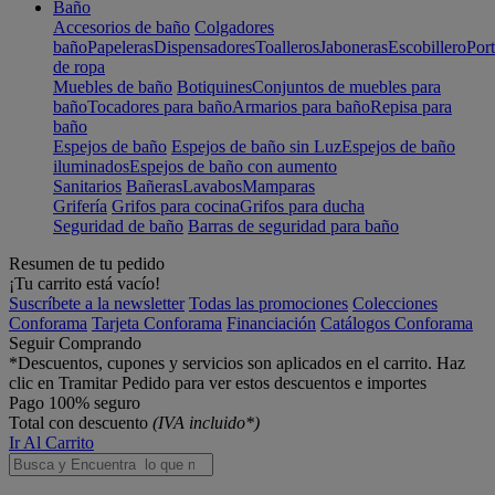
Baño
Accesorios de baño
Colgadores
baño
Papeleras
Dispensadores
Toalleros
Jaboneras
Escobillero
Port
de ropa
Muebles de baño
Botiquines
Conjuntos de muebles para
baño
Tocadores para baño
Armarios para baño
Repisa para
baño
Espejos de baño
Espejos de baño sin Luz
Espejos de baño
iluminados
Espejos de baño con aumento
Sanitarios
Bañeras
Lavabos
Mamparas
Grifería
Grifos para cocina
Grifos para ducha
Seguridad de baño
Barras de seguridad para baño
Resumen de tu pedido
¡Tu carrito está vacío!
Suscríbete a la newsletter
Todas las promociones
Colecciones
Conforama
Tarjeta Conforama
Financiación
Catálogos Conforama
Seguir Comprando
*Descuentos, cupones y servicios son aplicados en el carrito. Haz
clic en Tramitar Pedido para ver estos descuentos e importes
Pago 100% seguro
Total con descuento
(IVA incluido*)
Ir Al Carrito