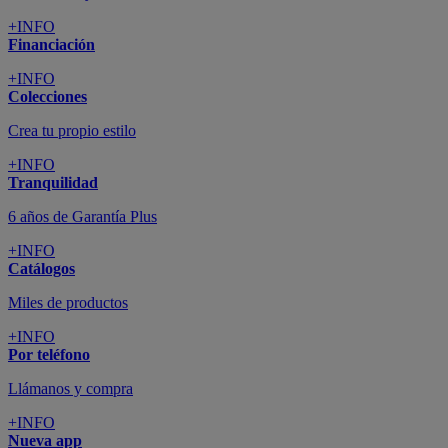
+INFO
Financiación
+INFO
Colecciones
Crea tu propio estilo
+INFO
Tranquilidad
6 años de Garantía Plus
+INFO
Catálogos
Miles de productos
+INFO
Por teléfono
Llámanos y compra
+INFO
Nueva app