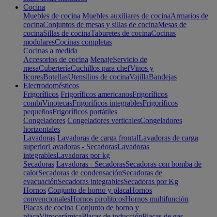
Cocina
Muebles de cocina
Muebles auxiliares de cocina
Armarios de
cocina
Conjuntos de mesas y sillas de cocina
Mesas de
cocina
Sillas de cocina
Taburetes de cocina
Cocinas
modulares
Cocinas completas
Cocinas a medida
Accesorios de cocina
Menaje
Servicio de
mesa
Cubertería
Cuchillos para chef
Vinos y
licores
Botellas
Utensilios de cocina
Vajilla
Bandejas
Electrodomésticos
Frigoríficos
Frigoríficos americanos
Frigoríficos
combi
Vinotecas
Frigoríficos integrables
Frigoríficos
pequeños
Frigoríficos portátiles
Congeladores
Congeladores verticales
Congeladores
horizontales
Lavadoras
Lavadoras de carga frontal
Lavadoras de carga
superior
Lavadoras - Secadoras
Lavadoras
integrables
Lavadoras por kg
Secadoras
Lavadoras - Secadoras
Secadoras con bomba de
calor
Secadoras de condensación
Secadoras de
evacuación
Secadoras integrables
Secadoras por Kg
Hornos
Conjunto de horno y placa
Hornos
convencionales
Hornos pirolíticos
Hornos multifunción
Placas de cocina
Conjunto de horno y
placa
Vitrocerámica
Placas de inducción
Placas de gas