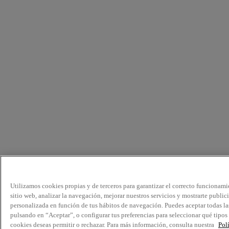
Utilizamos cookies propias y de terceros para garantizar el correcto funcionami
sitio web, analizar la navegación, mejorar nuestros servicios y mostrarte public
personalizada en función de tus hábitos de navegación. Puedes aceptar todas la
pulsando en “Aceptar”, o configurar tus preferencias para seleccionar qué tipos
cookies deseas permitir o rechazar. Para más información, consulta nuestra
Pol