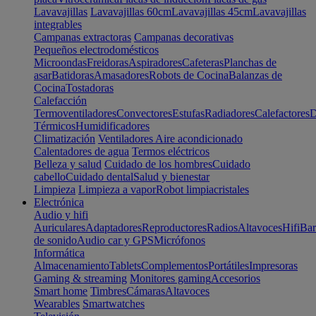
Lavavajillas
Lavavajillas 60cm
Lavavajillas 45cm
Lavavajillas
integrables
Campanas extractoras
Campanas decorativas
Pequeños electrodomésticos
Microondas
Freidoras
Aspiradores
Cafeteras
Planchas de
asar
Batidoras
Amasadores
Robots de Cocina
Balanzas de
Cocina
Tostadoras
Calefacción
Termoventiladores
Convectores
Estufas
Radiadores
Calefactores
D
Térmicos
Humidificadores
Climatización
Ventiladores
Aire acondicionado
Calentadores de agua
Termos eléctricos
Belleza y salud
Cuidado de los hombres
Cuidado
cabello
Cuidado dental
Salud y bienestar
Limpieza
Limpieza a vapor
Robot limpiacristales
Electrónica
Audio y hifi
Auriculares
Adaptadores
Reproductores
Radios
Altavoces
Hifi
Bar
de sonido
Audio car y GPS
Micrófonos
Informática
Almacenamiento
Tablets
Complementos
Portátiles
Impresoras
Gaming & streaming
Monitores gaming
Accesorios
Smart home
Timbres
Cámaras
Altavoces
Wearables
Smartwatches