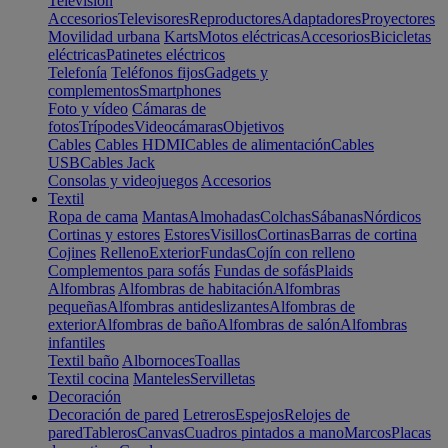
Televisión
Accesorios
Televisores
Reproductores
Adaptadores
Proyectores
Movilidad urbana
Karts
Motos eléctricas
Accesorios
Bicicletas
eléctricas
Patinetes eléctricos
Telefonía
Teléfonos fijos
Gadgets y
complementos
Smartphones
Foto y vídeo
Cámaras de
fotos
Trípodes
Videocámaras
Objetivos
Cables
Cables HDMI
Cables de alimentación
Cables
USB
Cables Jack
Consolas y videojuegos
Accesorios
Textil
Ropa de cama
Mantas
Almohadas
Colchas
Sábanas
Nórdicos
Cortinas y estores
Estores
Visillos
Cortinas
Barras de cortina
Cojines
Relleno
Exterior
Fundas
Cojín con relleno
Complementos para sofás
Fundas de sofás
Plaids
Alfombras
Alfombras de habitación
Alfombras
pequeñas
Alfombras antideslizantes
Alfombras de
exterior
Alfombras de baño
Alfombras de salón
Alfombras
infantiles
Textil baño
Albornoces
Toallas
Textil cocina
Manteles
Servilletas
Decoración
Decoración de pared
Letreros
Espejos
Relojes de
pared
Tableros
Canvas
Cuadros pintados a mano
Marcos
Placas