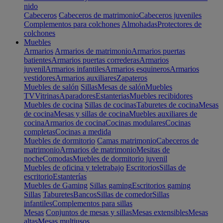
nido
Cabeceros
Cabeceros de matrimonio
Cabeceros juveniles
Complementos para colchones
Almohadas
Protectores de
colchones
Muebles
Armarios
Armarios de matrimonio
Armarios puertas
batientes
Armarios puertas correderas
Armarios
juvenil
Armarios infantiles
Armarios esquineros
Armarios
vestidores
Armarios auxiliares
Zapateros
Muebles de salón
Sillas
Mesas de salón
Muebles
TV
Vitrinas
Aparadores
Estanterias
Muebles recibidores
Muebles de cocina
Sillas de cocinas
Taburetes de cocina
Mesas
de cocina
Mesas y sillas de cocina
Muebles auxiliares de
cocina
Armarios de cocina
Cocinas modulares
Cocinas
completas
Cocinas a medida
Muebles de dormitorio
Camas matrimonio
Cabeceros de
matrimonio
Armarios de matrimonio
Mesitas de
noche
Comodas
Muebles de dormitorio juvenil
Muebles de oficina y teletrabajo
Escritorios
Sillas de
escritorio
Estanterías
Muebles de Gaming
Sillas gaming
Escritorios gaming
Sillas
Taburetes
Bancos
Sillas de comedor
Sillas
infantiles
Complementos para sillas
Mesas
Conjuntos de mesas y sillas
Mesas extensibles
Mesas
altas
Mesas multiusos