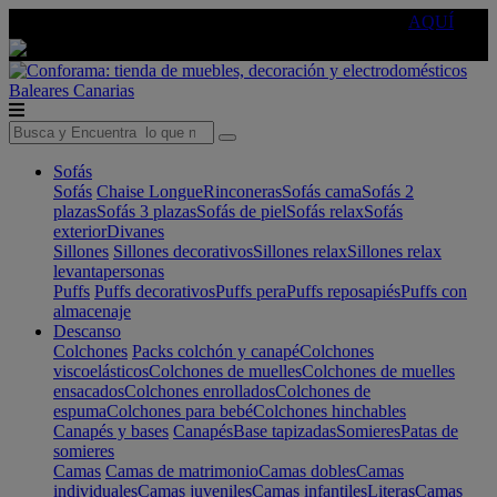
🔵Cambia tu electro con
-10% EXTRA
de descuento ☑️
AQUÍ
Baleares
Canarias
Sofás
Sofás
Chaise Longue
Rinconeras
Sofás cama
Sofás 2
plazas
Sofás 3 plazas
Sofás de piel
Sofás relax
Sofás
exterior
Divanes
Sillones
Sillones decorativos
Sillones relax
Sillones relax
levantapersonas
Puffs
Puffs decorativos
Puffs pera
Puffs reposapiés
Puffs con
almacenaje
Descanso
Colchones
Packs colchón y canapé
Colchones
viscoelásticos
Colchones de muelles
Colchones de muelles
ensacados
Colchones enrollados
Colchones de
espuma
Colchones para bebé
Colchones hinchables
Canapés y bases
Canapés
Base tapizadas
Somieres
Patas de
somieres
Camas
Camas de matrimonio
Camas dobles
Camas
individuales
Camas juveniles
Camas infantiles
Literas
Camas