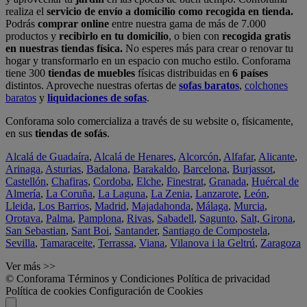
realiza el
servicio de envío a domicilio como recogida en tienda.
Podrás
comprar online
entre nuestra gama de más de 7.000
productos y
recibirlo en tu domicilio
, o bien con
recogida gratis
en nuestras tiendas física.
No esperes más para crear o renovar tu
hogar y transformarlo en un espacio con mucho estilo. Conforama
tiene 300
tiendas de muebles
físicas distribuidas en
6 países
distintos. Aproveche nuestras ofertas de
sofas baratos
,
colchones
baratos
y
liquidaciones de sofas
.
Conforama solo comercializa a través de su website o, físicamente,
en sus
tiendas de sofás
.
Alcalá de Guadaíra
,
Alcalá de Henares
,
Alcorcón
,
Alfafar
,
Alicante
,
Arinaga
,
Asturias
,
Badalona
,
Barakaldo
,
Barcelona
,
Burjassot
,
Castellón
,
Chafiras
,
Cordoba
,
Elche
,
Finestrat
,
Granada
,
Huércal de
Almería
,
La Coruña
,
La Laguna
,
La Zenia
,
Lanzarote
,
León
,
Lleida
,
Los Barrios
,
Madrid
,
Majadahonda
,
Málaga
,
Murcia
,
Orotava
,
Palma
,
Pamplona
,
Rivas
,
Sabadell
,
Sagunto
,
Salt, Girona
,
San Sebastian
,
Sant Boi
,
Santander
,
Santiago de Compostela
,
Sevilla
,
Tamaraceite
,
Terrassa
,
Viana
,
Vilanova i la Geltrú
,
Zaragoza
Ver más >>
© Conforama
Términos y Condiciones
Política de privacidad
Política de cookies
Configuración de Cookies