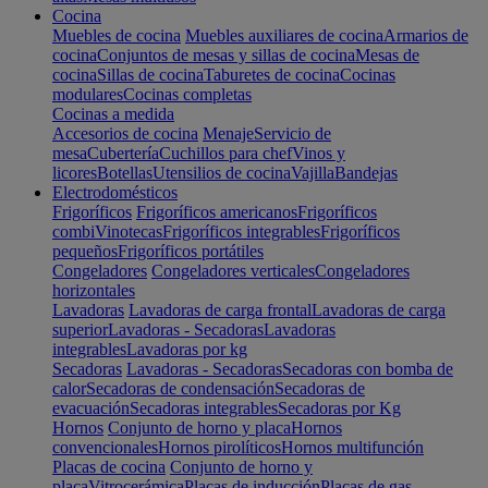
Cocina
Muebles de cocina
Muebles auxiliares de cocina
Armarios de
cocina
Conjuntos de mesas y sillas de cocina
Mesas de
cocina
Sillas de cocina
Taburetes de cocina
Cocinas
modulares
Cocinas completas
Cocinas a medida
Accesorios de cocina
Menaje
Servicio de
mesa
Cubertería
Cuchillos para chef
Vinos y
licores
Botellas
Utensilios de cocina
Vajilla
Bandejas
Electrodomésticos
Frigoríficos
Frigoríficos americanos
Frigoríficos
combi
Vinotecas
Frigoríficos integrables
Frigoríficos
pequeños
Frigoríficos portátiles
Congeladores
Congeladores verticales
Congeladores
horizontales
Lavadoras
Lavadoras de carga frontal
Lavadoras de carga
superior
Lavadoras - Secadoras
Lavadoras
integrables
Lavadoras por kg
Secadoras
Lavadoras - Secadoras
Secadoras con bomba de
calor
Secadoras de condensación
Secadoras de
evacuación
Secadoras integrables
Secadoras por Kg
Hornos
Conjunto de horno y placa
Hornos
convencionales
Hornos pirolíticos
Hornos multifunción
Placas de cocina
Conjunto de horno y
placa
Vitrocerámica
Placas de inducción
Placas de gas