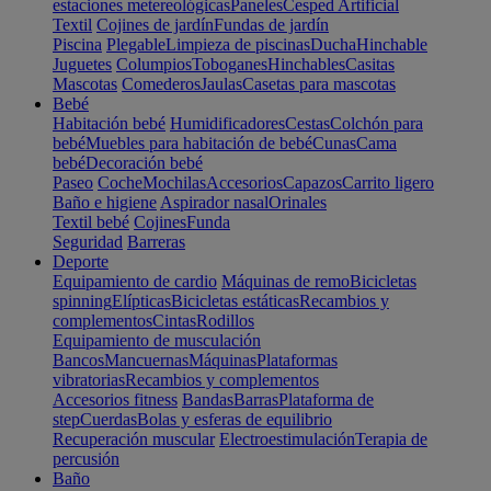
estaciones metereológicas
Paneles
Cesped Artificial
Textil
Cojines de jardín
Fundas de jardín
Piscina
Plegable
Limpieza de piscinas
Ducha
Hinchable
Juguetes
Columpios
Toboganes
Hinchables
Casitas
Mascotas
Comederos
Jaulas
Casetas para mascotas
Bebé
Habitación bebé
Humidificadores
Cestas
Colchón para
bebé
Muebles para habitación de bebé
Cunas
Cama
bebé
Decoración bebé
Paseo
Coche
Mochilas
Accesorios
Capazos
Carrito ligero
Baño e higiene
Aspirador nasal
Orinales
Textil bebé
Cojines
Funda
Seguridad
Barreras
Deporte
Equipamiento de cardio
Máquinas de remo
Bicicletas
spinning
Elípticas
Bicicletas estáticas
Recambios y
complementos
Cintas
Rodillos
Equipamiento de musculación
Bancos
Mancuernas
Máquinas
Plataformas
vibratorias
Recambios y complementos
Accesorios fitness
Bandas
Barras
Plataforma de
step
Cuerdas
Bolas y esferas de equilibrio
Recuperación muscular
Electroestimulación
Terapia de
percusión
Baño