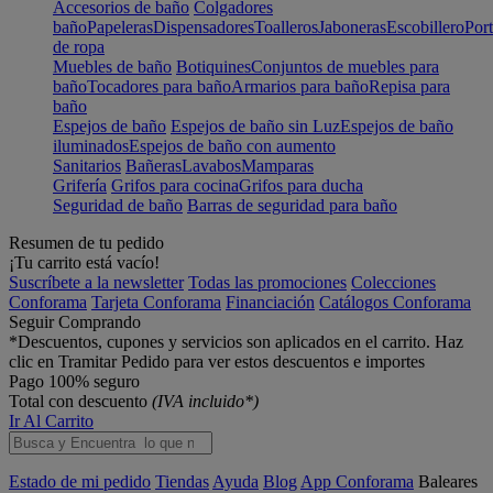
Accesorios de baño
Colgadores
baño
Papeleras
Dispensadores
Toalleros
Jaboneras
Escobillero
Port
de ropa
Muebles de baño
Botiquines
Conjuntos de muebles para
baño
Tocadores para baño
Armarios para baño
Repisa para
baño
Espejos de baño
Espejos de baño sin Luz
Espejos de baño
iluminados
Espejos de baño con aumento
Sanitarios
Bañeras
Lavabos
Mamparas
Grifería
Grifos para cocina
Grifos para ducha
Seguridad de baño
Barras de seguridad para baño
Resumen de tu pedido
¡Tu carrito está vacío!
Suscríbete a la newsletter
Todas las promociones
Colecciones
Conforama
Tarjeta Conforama
Financiación
Catálogos Conforama
Seguir Comprando
*Descuentos, cupones y servicios son aplicados en el carrito. Haz
clic en Tramitar Pedido para ver estos descuentos e importes
Pago 100% seguro
Total con descuento
(IVA incluido*)
Ir Al Carrito
Estado de mi pedido
Tiendas
Ayuda
Blog
App Conforama
Baleares