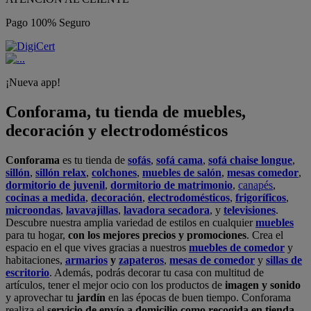
Pago 100% Seguro
¡Nueva app!
Conforama, tu tienda de muebles,
decoración y electrodomésticos
Conforama
es tu tienda de
sofás
,
sofá cama
,
sofá chaise longue
,
sillón
,
sillón relax
,
colchones
,
muebles de salón
,
mesas comedor
,
dormitorio de juvenil
,
dormitorio de matrimonio
,
canapés
,
cocinas a medida
,
decoración
,
electrodomésticos
,
frigoríficos
,
microondas
,
lavavajillas
,
lavadora secadora
, y
televisiones
.
Descubre nuestra amplia variedad de estilos en cualquier
muebles
para tu hogar,
con los mejores precios y promociones
. Crea el
espacio en el que vives gracias a nuestros
muebles de comedor
y
habitaciones,
armarios
y
zapateros
,
mesas de comedor
y
sillas de
escritorio
. Además, podrás decorar tu casa con multitud de
artículos, tener el mejor ocio con los productos de
imagen y sonido
y aprovechar tu
jardín
en las épocas de buen tiempo. Conforama
realiza el
servicio de envío a domicilio como recogida en tienda.