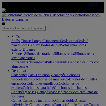
🔵Cambia tu electro con
-10% EXTRA
de descuento ☑️
AQUÍ
Baleares
Canarias
Sofás
Sofás
Chaise Longue
Rinconeras
Sofás cama
Sofás 2
plazas
Sofás 3 plazas
Sofás de piel
Sofás relax
Sofás
exterior
Divanes
Sillones
Sillones decorativos
Sillones relax
Sillones relax
levantapersonas
Puffs
Puffs decorativos
Puffs pera
Puffs reposapiés
Puffs con
almacenaje
Descanso
Colchones
Packs colchón y canapé
Colchones
viscoelásticos
Colchones de muelles
Colchones de muelles
ensacados
Colchones enrollados
Colchones de
espuma
Colchones para bebé
Colchones hinchables
Canapés y bases
Canapés
Base tapizadas
Somieres
Patas de
somieres
Camas
Camas de matrimonio
Camas dobles
Camas
individuales
Camas juveniles
Camas infantiles
Literas
Camas