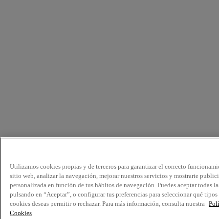
Utilizamos cookies propias y de terceros para garantizar el correcto funcionami
sitio web, analizar la navegación, mejorar nuestros servicios y mostrarte public
personalizada en función de tus hábitos de navegación. Puedes aceptar todas la
pulsando en “Aceptar”, o configurar tus preferencias para seleccionar qué tipos
cookies deseas permitir o rechazar. Para más información, consulta nuestra
Pol
Cookies