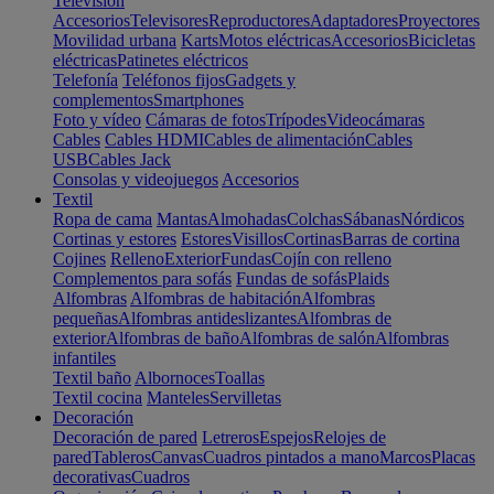
Televisión
Accesorios
Televisores
Reproductores
Adaptadores
Proyectores
Movilidad urbana
Karts
Motos eléctricas
Accesorios
Bicicletas
eléctricas
Patinetes eléctricos
Telefonía
Teléfonos fijos
Gadgets y
complementos
Smartphones
Foto y vídeo
Cámaras de fotos
Trípodes
Videocámaras
Cables
Cables HDMI
Cables de alimentación
Cables
USB
Cables Jack
Consolas y videojuegos
Accesorios
Textil
Ropa de cama
Mantas
Almohadas
Colchas
Sábanas
Nórdicos
Cortinas y estores
Estores
Visillos
Cortinas
Barras de cortina
Cojines
Relleno
Exterior
Fundas
Cojín con relleno
Complementos para sofás
Fundas de sofás
Plaids
Alfombras
Alfombras de habitación
Alfombras
pequeñas
Alfombras antideslizantes
Alfombras de
exterior
Alfombras de baño
Alfombras de salón
Alfombras
infantiles
Textil baño
Albornoces
Toallas
Textil cocina
Manteles
Servilletas
Decoración
Decoración de pared
Letreros
Espejos
Relojes de
pared
Tableros
Canvas
Cuadros pintados a mano
Marcos
Placas
decorativas
Cuadros