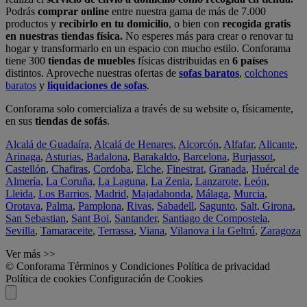
Podrás
comprar online
entre nuestra gama de más de 7.000
productos y
recibirlo en tu domicilio
, o bien con
recogida gratis
en nuestras tiendas física.
No esperes más para crear o renovar tu
hogar y transformarlo en un espacio con mucho estilo. Conforama
tiene 300
tiendas de muebles
físicas distribuidas en
6 países
distintos. Aproveche nuestras ofertas de
sofas baratos
,
colchones
baratos
y
liquidaciones de sofas
.
Conforama solo comercializa a través de su website o, físicamente,
en sus
tiendas de sofás
.
Alcalá de Guadaíra
,
Alcalá de Henares
,
Alcorcón
,
Alfafar
,
Alicante
,
Arinaga
,
Asturias
,
Badalona
,
Barakaldo
,
Barcelona
,
Burjassot
,
Castellón
,
Chafiras
,
Cordoba
,
Elche
,
Finestrat
,
Granada
,
Huércal de
Almería
,
La Coruña
,
La Laguna
,
La Zenia
,
Lanzarote
,
León
,
Lleida
,
Los Barrios
,
Madrid
,
Majadahonda
,
Málaga
,
Murcia
,
Orotava
,
Palma
,
Pamplona
,
Rivas
,
Sabadell
,
Sagunto
,
Salt, Girona
,
San Sebastian
,
Sant Boi
,
Santander
,
Santiago de Compostela
,
Sevilla
,
Tamaraceite
,
Terrassa
,
Viana
,
Vilanova i la Geltrú
,
Zaragoza
Ver más >>
© Conforama
Términos y Condiciones
Política de privacidad
Política de cookies
Configuración de Cookies