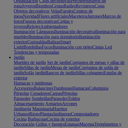
Organización
Cajas decorativas
Percheros
Burros de
ropa
Joyeros
Biombos
Cestas
Baúles
Revisteros
Cajas
Objetos decorativos
Velas
Faroles
Centros de
mesa
Navidad
Flores artificiales
Maceteros
Jarrones
Marcos de
fotos
Figuras decorativas
Cajitas y
joyeros
Relojes
Ambientadores
Iluminación
Lámparas
Iluminación decorativa
Iluminación para
muebles
Iluminación para dormitorio
Iluminación
exterior
Guirnaldas
Balizas
Smart
Light
Bombillas
Focos
Iluminación con rieles
Cintas Led
Tendencias y temporadas
Jardín
Muebles de jardín
Set de jardín
Conjuntos de mesas y sillas de
jardín
Sillas de jardín
Mesas de jardín
Conjuntos de sofás de
jardín
Sofás jardín
Bancos de jardín
Sillas colgantes
Estufas de
exterior
Hamacas y tumbonas
Accesorios
Balancines
Tumbonas
Hamacas
Columpios
Pérgolas
Cenadores
Carpas
Pérgolas
Parasoles
Sombrillas
Parasoles
Toldos
Almacenamiento
Armarios
Arcones
Jardinería
Maquinaria
Huertos
Urbanos
Riego
Plantas
Jardineras
Compostadores
Cocina
Barbacoas
Cocina de exterior
Decoración
Grifos y fuentes
Estatuas
Macetas
Termómetros y