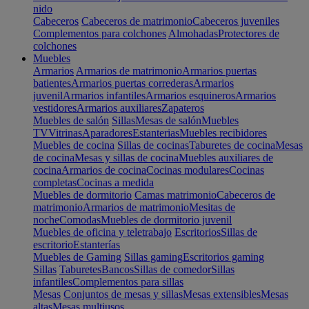
nido
Cabeceros
Cabeceros de matrimonio
Cabeceros juveniles
Complementos para colchones
Almohadas
Protectores de
colchones
Muebles
Armarios
Armarios de matrimonio
Armarios puertas
batientes
Armarios puertas correderas
Armarios
juvenil
Armarios infantiles
Armarios esquineros
Armarios
vestidores
Armarios auxiliares
Zapateros
Muebles de salón
Sillas
Mesas de salón
Muebles
TV
Vitrinas
Aparadores
Estanterias
Muebles recibidores
Muebles de cocina
Sillas de cocinas
Taburetes de cocina
Mesas
de cocina
Mesas y sillas de cocina
Muebles auxiliares de
cocina
Armarios de cocina
Cocinas modulares
Cocinas
completas
Cocinas a medida
Muebles de dormitorio
Camas matrimonio
Cabeceros de
matrimonio
Armarios de matrimonio
Mesitas de
noche
Comodas
Muebles de dormitorio juvenil
Muebles de oficina y teletrabajo
Escritorios
Sillas de
escritorio
Estanterías
Muebles de Gaming
Sillas gaming
Escritorios gaming
Sillas
Taburetes
Bancos
Sillas de comedor
Sillas
infantiles
Complementos para sillas
Mesas
Conjuntos de mesas y sillas
Mesas extensibles
Mesas
altas
Mesas multiusos