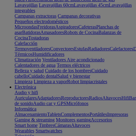
Lavavajillas
Lavavajillas 60cm
Lavavajillas 45cm
Lavavajillas
integrables
Campanas extractoras
Campanas decorativas
Pequeños electrodomésticos
Microondas
Freidoras
Aspiradores
Cafeteras
Planchas de
asar
Batidoras
Amasadores
Robots de Cocina
Balanzas de
Cocina
Tostadoras
Calefacción
Termoventiladores
Convectores
Estufas
Radiadores
Calefactores
D
Térmicos
Humidificadores
Climatización
Ventiladores
Aire acondicionado
Calentadores de agua
Termos eléctricos
Belleza y salud
Cuidado de los hombres
Cuidado
cabello
Cuidado dental
Salud y bienestar
Limpieza
Limpieza a vapor
Robot limpiacristales
Electrónica
Audio y hifi
Auriculares
Adaptadores
Reproductores
Radios
Altavoces
Hifi
Bar
de sonido
Audio car y GPS
Micrófonos
Informática
Almacenamiento
Tablets
Complementos
Portátiles
Impresoras
Gaming & streaming
Monitores gaming
Accesorios
Smart home
Timbres
Cámaras
Altavoces
Wearables
Smartwatches