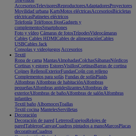
Televisión
Accesorios
Televisores
Reproductores
Adaptadores
Proyectores
Movilidad urbana
Karts
Motos eléctricas
Accesorios
Bicicletas
eléctricas
Patinetes eléctricos
Telefonía
Teléfonos fijos
Gadgets y
complementos
Smartphones
Foto y vídeo
Cámaras de fotos
Trípodes
Videocámaras
Cables
Cables HDMI
Cables de alimentación
Cables
USB
Cables Jack
Consolas y videojuegos
Accesorios
Textil
Ropa de cama
Mantas
Almohadas
Colchas
Sábanas
Nórdicos
Cortinas y estores
Estores
Visillos
Cortinas
Barras de cortina
Cojines
Relleno
Exterior
Fundas
Cojín con relleno
Complementos para sofás
Fundas de sofás
Plaids
Alfombras
Alfombras de habitación
Alfombras
pequeñas
Alfombras antideslizantes
Alfombras de
exterior
Alfombras de baño
Alfombras de salón
Alfombras
infantiles
Textil baño
Albornoces
Toallas
Textil cocina
Manteles
Servilletas
Decoración
Decoración de pared
Letreros
Espejos
Relojes de
pared
Tableros
Canvas
Cuadros pintados a mano
Marcos
Placas
decorativas
Cuadros