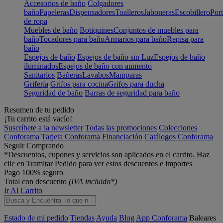
Accesorios de baño
Colgadores
baño
Papeleras
Dispensadores
Toalleros
Jaboneras
Escobillero
Port
de ropa
Muebles de baño
Botiquines
Conjuntos de muebles para
baño
Tocadores para baño
Armarios para baño
Repisa para
baño
Espejos de baño
Espejos de baño sin Luz
Espejos de baño
iluminados
Espejos de baño con aumento
Sanitarios
Bañeras
Lavabos
Mamparas
Grifería
Grifos para cocina
Grifos para ducha
Seguridad de baño
Barras de seguridad para baño
Resumen de tu pedido
¡Tu carrito está vacío!
Suscríbete a la newsletter
Todas las promociones
Colecciones
Conforama
Tarjeta Conforama
Financiación
Catálogos Conforama
Seguir Comprando
*Descuentos, cupones y servicios son aplicados en el carrito. Haz
clic en Tramitar Pedido para ver estos descuentos e importes
Pago 100% seguro
Total con descuento
(IVA incluido*)
Ir Al Carrito
Estado de mi pedido
Tiendas
Ayuda
Blog
App Conforama
Baleares