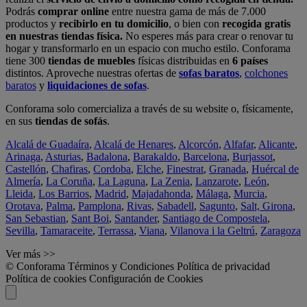
Podrás
comprar online
entre nuestra gama de más de 7.000
productos y
recibirlo en tu domicilio
, o bien con
recogida gratis
en nuestras tiendas física.
No esperes más para crear o renovar tu
hogar y transformarlo en un espacio con mucho estilo. Conforama
tiene 300
tiendas de muebles
físicas distribuidas en
6 países
distintos. Aproveche nuestras ofertas de
sofas baratos
,
colchones
baratos
y
liquidaciones de sofas
.
Conforama solo comercializa a través de su website o, físicamente,
en sus
tiendas de sofás
.
Alcalá de Guadaíra
,
Alcalá de Henares
,
Alcorcón
,
Alfafar
,
Alicante
,
Arinaga
,
Asturias
,
Badalona
,
Barakaldo
,
Barcelona
,
Burjassot
,
Castellón
,
Chafiras
,
Cordoba
,
Elche
,
Finestrat
,
Granada
,
Huércal de
Almería
,
La Coruña
,
La Laguna
,
La Zenia
,
Lanzarote
,
León
,
Lleida
,
Los Barrios
,
Madrid
,
Majadahonda
,
Málaga
,
Murcia
,
Orotava
,
Palma
,
Pamplona
,
Rivas
,
Sabadell
,
Sagunto
,
Salt, Girona
,
San Sebastian
,
Sant Boi
,
Santander
,
Santiago de Compostela
,
Sevilla
,
Tamaraceite
,
Terrassa
,
Viana
,
Vilanova i la Geltrú
,
Zaragoza
Ver más >>
© Conforama
Términos y Condiciones
Política de privacidad
Política de cookies
Configuración de Cookies