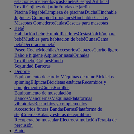
estaciones metereológicas
Paneles
Cesped Artificial
Textil
Cojines de jardín
Fundas de jardín
Piscina
Plegable
Limpieza de piscinas
Ducha
Hinchable
Juguetes
Columpios
Toboganes
Hinchables
Casitas
Mascotas
Comederos
Jaulas
Casetas para mascotas
Bebé
Habitación bebé
Humidificadores
Cestas
Colchón para
bebé
Muebles para habitación de bebé
Cunas
Cama
bebé
Decoración bebé
Paseo
Coche
Mochilas
Accesorios
Capazos
Carrito ligero
Baño e higiene
Aspirador nasal
Orinales
Textil bebé
Cojines
Funda
Seguridad
Barreras
Deporte
Equipamiento de cardio
Máquinas de remo
Bicicletas
spinning
Elípticas
Bicicletas estáticas
Recambios y
complementos
Cintas
Rodillos
Equipamiento de musculación
Bancos
Mancuernas
Máquinas
Plataformas
vibratorias
Recambios y complementos
Accesorios fitness
Bandas
Barras
Plataforma de
step
Cuerdas
Bolas y esferas de equilibrio
Recuperación muscular
Electroestimulación
Terapia de
percusión
Baño