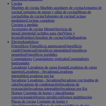
Cocina
Muebles de cocina
Muebles auxiliares de cocina
Armarios de
cocina
Conjuntos de mesas y sillas de cocina
Mesas de
cocina
Sillas de cocina
Taburetes de cocina
Cocinas
modulares
Cocinas completas
Cocinas a medida
Accesorios de cocina
Menaje
Servicio de
mesa
Cubertería
Cuchillos para chef
Vinos y
licores
Botellas
Utensilios de cocina
Vajilla
Bandejas
Electrodomésticos
Frigoríficos
Frigoríficos americanos
Frigoríficos
combi
Vinotecas
Frigoríficos integrables
Frigoríficos
pequeños
Frigoríficos portátiles
Congeladores
Congeladores verticales
Congeladores
horizontales
Lavadoras
Lavadoras de carga frontal
Lavadoras de carga
superior
Lavadoras - Secadoras
Lavadoras
integrables
Lavadoras por kg
Secadoras
Lavadoras - Secadoras
Secadoras con bomba de
calor
Secadoras de condensación
Secadoras de
evacuación
Secadoras integrables
Secadoras por Kg
Hornos
Conjunto de horno y placa
Hornos
convencionales
Hornos pirolíticos
Hornos multifunción
Placas de cocina
Conjunto de horno y
placa
Vitrocerámica
Placas de inducción
Placas de gas