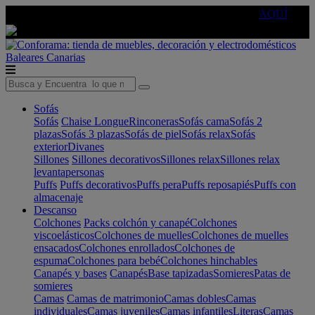
🔵Cambia tu electro con
-10% EXTRA
de descuento ☑️
AQUÍ
Baleares
Canarias
Sofás
Sofás
Chaise Longue
Rinconeras
Sofás cama
Sofás 2
plazas
Sofás 3 plazas
Sofás de piel
Sofás relax
Sofás
exterior
Divanes
Sillones
Sillones decorativos
Sillones relax
Sillones relax
levantapersonas
Puffs
Puffs decorativos
Puffs pera
Puffs reposapiés
Puffs con
almacenaje
Descanso
Colchones
Packs colchón y canapé
Colchones
viscoelásticos
Colchones de muelles
Colchones de muelles
ensacados
Colchones enrollados
Colchones de
espuma
Colchones para bebé
Colchones hinchables
Canapés y bases
Canapés
Base tapizadas
Somieres
Patas de
somieres
Camas
Camas de matrimonio
Camas dobles
Camas
individuales
Camas juveniles
Camas infantiles
Literas
Camas