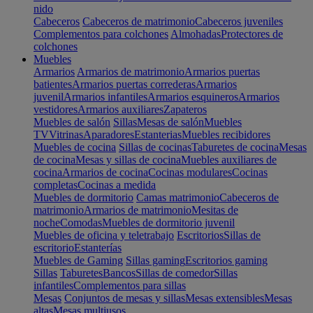
nido
Cabeceros
Cabeceros de matrimonio
Cabeceros juveniles
Complementos para colchones
Almohadas
Protectores de
colchones
Muebles
Armarios
Armarios de matrimonio
Armarios puertas
batientes
Armarios puertas correderas
Armarios
juvenil
Armarios infantiles
Armarios esquineros
Armarios
vestidores
Armarios auxiliares
Zapateros
Muebles de salón
Sillas
Mesas de salón
Muebles
TV
Vitrinas
Aparadores
Estanterias
Muebles recibidores
Muebles de cocina
Sillas de cocinas
Taburetes de cocina
Mesas
de cocina
Mesas y sillas de cocina
Muebles auxiliares de
cocina
Armarios de cocina
Cocinas modulares
Cocinas
completas
Cocinas a medida
Muebles de dormitorio
Camas matrimonio
Cabeceros de
matrimonio
Armarios de matrimonio
Mesitas de
noche
Comodas
Muebles de dormitorio juvenil
Muebles de oficina y teletrabajo
Escritorios
Sillas de
escritorio
Estanterías
Muebles de Gaming
Sillas gaming
Escritorios gaming
Sillas
Taburetes
Bancos
Sillas de comedor
Sillas
infantiles
Complementos para sillas
Mesas
Conjuntos de mesas y sillas
Mesas extensibles
Mesas
altas
Mesas multiusos