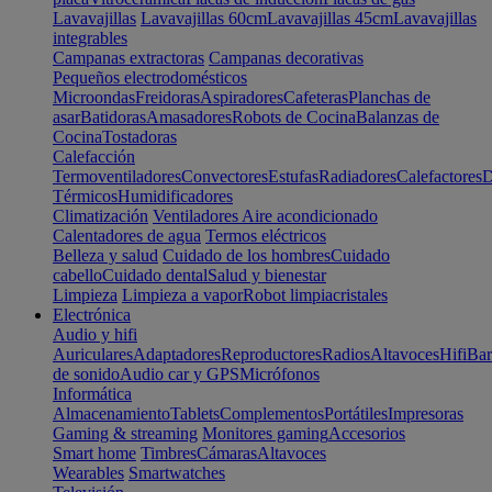
Lavavajillas
Lavavajillas 60cm
Lavavajillas 45cm
Lavavajillas
integrables
Campanas extractoras
Campanas decorativas
Pequeños electrodomésticos
Microondas
Freidoras
Aspiradores
Cafeteras
Planchas de
asar
Batidoras
Amasadores
Robots de Cocina
Balanzas de
Cocina
Tostadoras
Calefacción
Termoventiladores
Convectores
Estufas
Radiadores
Calefactores
D
Térmicos
Humidificadores
Climatización
Ventiladores
Aire acondicionado
Calentadores de agua
Termos eléctricos
Belleza y salud
Cuidado de los hombres
Cuidado
cabello
Cuidado dental
Salud y bienestar
Limpieza
Limpieza a vapor
Robot limpiacristales
Electrónica
Audio y hifi
Auriculares
Adaptadores
Reproductores
Radios
Altavoces
Hifi
Bar
de sonido
Audio car y GPS
Micrófonos
Informática
Almacenamiento
Tablets
Complementos
Portátiles
Impresoras
Gaming & streaming
Monitores gaming
Accesorios
Smart home
Timbres
Cámaras
Altavoces
Wearables
Smartwatches