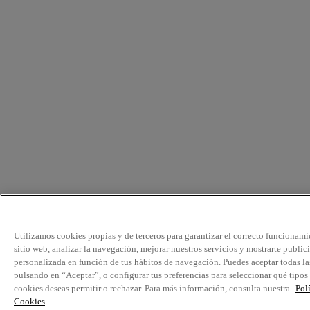
Utilizamos cookies propias y de terceros para garantizar el correcto funcionami
sitio web, analizar la navegación, mejorar nuestros servicios y mostrarte public
personalizada en función de tus hábitos de navegación. Puedes aceptar todas la
pulsando en “Aceptar”, o configurar tus preferencias para seleccionar qué tipos
cookies deseas permitir o rechazar. Para más información, consulta nuestra
Pol
Cookies