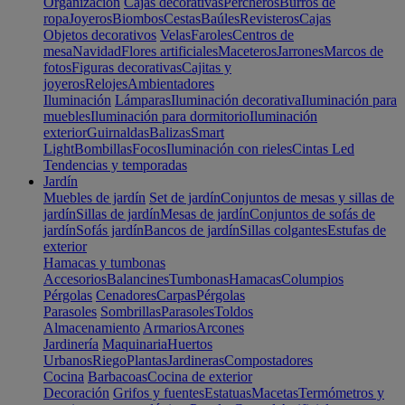
Organización
Cajas decorativas
Percheros
Burros de
ropa
Joyeros
Biombos
Cestas
Baúles
Revisteros
Cajas
Objetos decorativos
Velas
Faroles
Centros de
mesa
Navidad
Flores artificiales
Maceteros
Jarrones
Marcos de
fotos
Figuras decorativas
Cajitas y
joyeros
Relojes
Ambientadores
Iluminación
Lámparas
Iluminación decorativa
Iluminación para
muebles
Iluminación para dormitorio
Iluminación
exterior
Guirnaldas
Balizas
Smart
Light
Bombillas
Focos
Iluminación con rieles
Cintas Led
Tendencias y temporadas
Jardín
Muebles de jardín
Set de jardín
Conjuntos de mesas y sillas de
jardín
Sillas de jardín
Mesas de jardín
Conjuntos de sofás de
jardín
Sofás jardín
Bancos de jardín
Sillas colgantes
Estufas de
exterior
Hamacas y tumbonas
Accesorios
Balancines
Tumbonas
Hamacas
Columpios
Pérgolas
Cenadores
Carpas
Pérgolas
Parasoles
Sombrillas
Parasoles
Toldos
Almacenamiento
Armarios
Arcones
Jardinería
Maquinaria
Huertos
Urbanos
Riego
Plantas
Jardineras
Compostadores
Cocina
Barbacoas
Cocina de exterior
Decoración
Grifos y fuentes
Estatuas
Macetas
Termómetros y