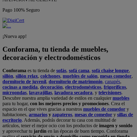
Pago 100% Seguro
¡Nueva app!
Conforama, tu tienda de muebles,
decoración y electrodomésticos
Conforama
es tu tienda de
sofás
,
sofá cama
,
sofá chaise longue
,
sillón
,
sillón relax
,
colchones
,
muebles de salón
,
mesas comedor
,
dormitorio de juvenil
,
dormitorio de matrimonio
,
canapés
,
cocinas a medida
,
decoración
,
electrodomésticos
,
frigoríficos
,
microondas
,
lavavajillas
,
lavadora secadora
, y
televisiones
.
Descubre nuestra amplia variedad de estilos en cualquier
muebles
para tu hogar,
con los mejores precios y promociones
. Crea el
espacio en el que vives gracias a nuestros
muebles de comedor
y
habitaciones,
armarios
y
zapateros
,
mesas de comedor
y
sillas de
escritorio
. Además, podrás decorar tu casa con multitud de
artículos, tener el mejor ocio con los productos de
imagen y sonido
y aprovechar tu
jardín
en las épocas de buen tiempo. Conforama
realiza el
servicio de envío a domicilio como recogida en tienda.