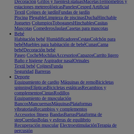
Decoración
Grifos y fuentes
Estatuas
Macetas
Termómetros y
estaciones metereológicas
Paneles
Cesped Artificial
Textil
Cojines de jardín
Fundas de jardín
Piscina
Plegable
Limpieza de piscinas
Ducha
Hinchable
Juguetes
Columpios
Toboganes
Hinchables
Casitas
Mascotas
Comederos
Jaulas
Casetas para mascotas
Bebé
Habitación bebé
Humidificadores
Cestas
Colchón para
bebé
Muebles para habitación de bebé
Cunas
Cama
bebé
Decoración bebé
Paseo
Coche
Mochilas
Accesorios
Capazos
Carrito ligero
Baño e higiene
Aspirador nasal
Orinales
Textil bebé
Cojines
Funda
Seguridad
Barreras
Deporte
Equipamiento de cardio
Máquinas de remo
Bicicletas
spinning
Elípticas
Bicicletas estáticas
Recambios y
complementos
Cintas
Rodillos
Equipamiento de musculación
Bancos
Mancuernas
Máquinas
Plataformas
vibratorias
Recambios y complementos
Accesorios fitness
Bandas
Barras
Plataforma de
step
Cuerdas
Bolas y esferas de equilibrio
Recuperación muscular
Electroestimulación
Terapia de
percusión