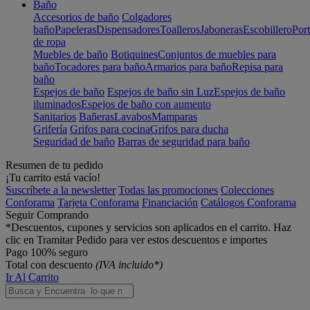
Baño
Accesorios de baño
Colgadores
baño
Papeleras
Dispensadores
Toalleros
Jaboneras
Escobillero
Port
de ropa
Muebles de baño
Botiquines
Conjuntos de muebles para
baño
Tocadores para baño
Armarios para baño
Repisa para
baño
Espejos de baño
Espejos de baño sin Luz
Espejos de baño
iluminados
Espejos de baño con aumento
Sanitarios
Bañeras
Lavabos
Mamparas
Grifería
Grifos para cocina
Grifos para ducha
Seguridad de baño
Barras de seguridad para baño
Resumen de tu pedido
¡Tu carrito está vacío!
Suscríbete a la newsletter
Todas las promociones
Colecciones
Conforama
Tarjeta Conforama
Financiación
Catálogos Conforama
Seguir Comprando
*Descuentos, cupones y servicios son aplicados en el carrito. Haz
clic en Tramitar Pedido para ver estos descuentos e importes
Pago 100% seguro
Total con descuento
(IVA incluido*)
Ir Al Carrito