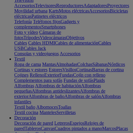
Televisión
Accesorios
Televisores
Reproductores
Adaptadores
Proyectores
Movilidad urbana
Karts
Motos eléctricas
Accesorios
Bicicletas
eléctricas
Patinetes eléctricos
Telefonía
Teléfonos fijos
Gadgets y
complementos
Smartphones
Foto y vídeo
Cámaras de
fotos
Trípodes
Videocámaras
Objetivos
Cables
Cables HDMI
Cables de alimentación
Cables
USB
Cables Jack
Consolas y videojuegos
Accesorios
Textil
Ropa de cama
Mantas
Almohadas
Colchas
Sábanas
Nórdicos
Cortinas y estores
Estores
Visillos
Cortinas
Barras de cortina
Cojines
Relleno
Exterior
Fundas
Cojín con relleno
Complementos para sofás
Fundas de sofás
Plaids
Alfombras
Alfombras de habitación
Alfombras
pequeñas
Alfombras antideslizantes
Alfombras de
exterior
Alfombras de baño
Alfombras de salón
Alfombras
infantiles
Textil baño
Albornoces
Toallas
Textil cocina
Manteles
Servilletas
Decoración
Decoración de pared
Letreros
Espejos
Relojes de
pared
Tableros
Canvas
Cuadros pintados a mano
Marcos
Placas