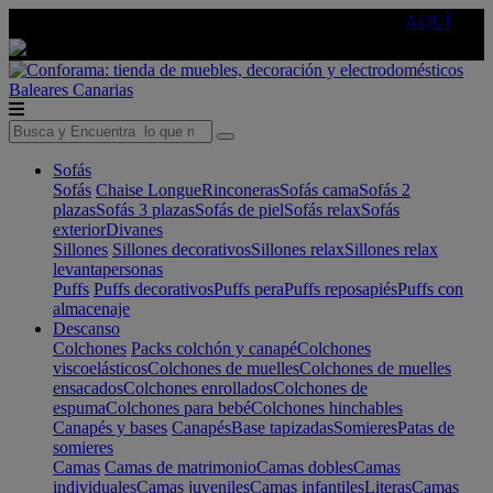
🔵Cambia tu electro con
-10% EXTRA
de descuento ☑️
AQUÍ
Baleares
Canarias
Sofás
Sofás
Chaise Longue
Rinconeras
Sofás cama
Sofás 2
plazas
Sofás 3 plazas
Sofás de piel
Sofás relax
Sofás
exterior
Divanes
Sillones
Sillones decorativos
Sillones relax
Sillones relax
levantapersonas
Puffs
Puffs decorativos
Puffs pera
Puffs reposapiés
Puffs con
almacenaje
Descanso
Colchones
Packs colchón y canapé
Colchones
viscoelásticos
Colchones de muelles
Colchones de muelles
ensacados
Colchones enrollados
Colchones de
espuma
Colchones para bebé
Colchones hinchables
Canapés y bases
Canapés
Base tapizadas
Somieres
Patas de
somieres
Camas
Camas de matrimonio
Camas dobles
Camas
individuales
Camas juveniles
Camas infantiles
Literas
Camas