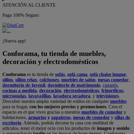
ATENCIÓN AL CLIENTE
Pago 100% Seguro
¡Nueva app!
Conforama, tu tienda de muebles,
decoración y electrodomésticos
Conforama
es tu tienda de
sofás
,
sofá cama
,
sofá chaise longue
,
sillón
,
sillón relax
,
colchones
,
muebles de salón
,
mesas comedor
,
dormitorio de juvenil
,
dormitorio de matrimonio
,
canapés
,
cocinas a medida
,
decoración
,
electrodomésticos
,
frigoríficos
,
microondas
,
lavavajillas
,
lavadora secadora
, y
televisiones
.
Descubre nuestra amplia variedad de estilos en cualquier
muebles
para tu hogar,
con los mejores precios y promociones
. Crea el
espacio en el que vives gracias a nuestros
muebles de comedor
y
habitaciones,
armarios
y
zapateros
,
mesas de comedor
y
sillas de
escritorio
. Además, podrás decorar tu casa con multitud de
artículos, tener el mejor ocio con los productos de
imagen y sonido
y aprovechar tu
jardín
en las épocas de buen tiempo. Conforama