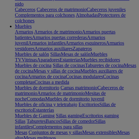
nido
Cabeceros
Cabeceros de matrimonio
Cabeceros juveniles
Complementos para colchones
Almohadas
Protectores de
colchones
Muebles
Armarios
Armarios de matrimonio
Armarios puertas
batientes
Armarios puertas correderas
Armarios
juvenil
Armarios infantiles
Armarios esquineros
Armarios
vestidores
Armarios auxiliares
Zapateros
Muebles de salón
Sillas
Mesas de salón
Muebles
TV
Vitrinas
Aparadores
Estanterias
Muebles recibidores
Muebles de cocina
Sillas de cocinas
Taburetes de cocina
Mesas
de cocina
Mesas y sillas de cocina
Muebles auxiliares de
cocina
Armarios de cocina
Cocinas modulares
Cocinas
completas
Cocinas a medida
Muebles de dormitorio
Camas matrimonio
Cabeceros de
matrimonio
Armarios de matrimonio
Mesitas de
noche
Comodas
Muebles de dormitorio juvenil
Muebles de oficina y teletrabajo
Escritorios
Sillas de
escritorio
Estanterías
Muebles de Gaming
Sillas gaming
Escritorios gaming
Sillas
Taburetes
Bancos
Sillas de comedor
Sillas
infantiles
Complementos para sillas
Mesas
Conjuntos de mesas y sillas
Mesas extensibles
Mesas
altas
Mesas multiusos