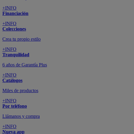
+INFO
Financiación
+INFO
Colecciones
Crea tu propio estilo
+INFO
Tranquilidad
6 años de Garantía Plus
+INFO
Catálogos
Miles de productos
+INFO
Por teléfono
Llámanos y compra
+INFO
Nueva app