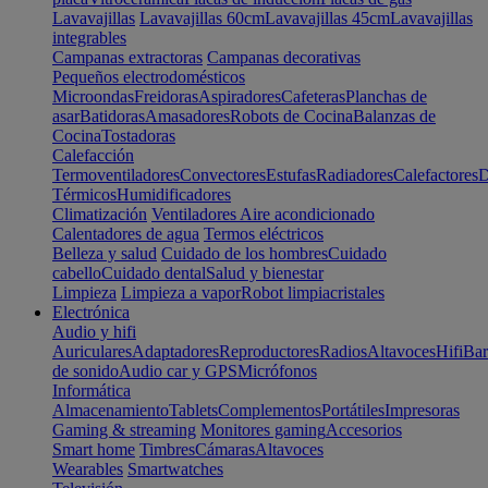
Lavavajillas
Lavavajillas 60cm
Lavavajillas 45cm
Lavavajillas
integrables
Campanas extractoras
Campanas decorativas
Pequeños electrodomésticos
Microondas
Freidoras
Aspiradores
Cafeteras
Planchas de
asar
Batidoras
Amasadores
Robots de Cocina
Balanzas de
Cocina
Tostadoras
Calefacción
Termoventiladores
Convectores
Estufas
Radiadores
Calefactores
D
Térmicos
Humidificadores
Climatización
Ventiladores
Aire acondicionado
Calentadores de agua
Termos eléctricos
Belleza y salud
Cuidado de los hombres
Cuidado
cabello
Cuidado dental
Salud y bienestar
Limpieza
Limpieza a vapor
Robot limpiacristales
Electrónica
Audio y hifi
Auriculares
Adaptadores
Reproductores
Radios
Altavoces
Hifi
Bar
de sonido
Audio car y GPS
Micrófonos
Informática
Almacenamiento
Tablets
Complementos
Portátiles
Impresoras
Gaming & streaming
Monitores gaming
Accesorios
Smart home
Timbres
Cámaras
Altavoces
Wearables
Smartwatches