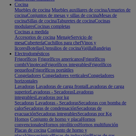
Cocina
Muebles de cocina
Muebles auxiliares de cocina
Armarios de
cocina
Conjuntos de mesas y sillas de cocina
Mesas de
cocina
Sillas de cocina
Taburetes de cocina
Cocinas
modulares
Cocinas completas
Cocinas a medida
Accesorios de cocina
Menaje
Servicio de
mesa
Cubertería
Cuchillos para chef
Vinos y
licores
Botellas
Utensilios de cocina
Vajilla
Bandejas
Electrodomésticos
Frigoríficos
Frigoríficos americanos
Frigoríficos
combi
Vinotecas
Frigoríficos integrables
Frigoríficos
pequeños
Frigoríficos portátiles
Congeladores
Congeladores verticales
Congeladores
horizontales
Lavadoras
Lavadoras de carga frontal
Lavadoras de carga
superior
Lavadoras - Secadoras
Lavadoras
integrables
Lavadoras por kg
Secadoras
Lavadoras - Secadoras
Secadoras con bomba de
calor
Secadoras de condensación
Secadoras de
evacuación
Secadoras integrables
Secadoras por Kg
Hornos
Conjunto de horno y placa
Hornos
convencionales
Hornos pirolíticos
Hornos multifunción
Placas de cocina
Conjunto de horno y
placa
Vitrocerámica
Placas de inducción
Placas de gas