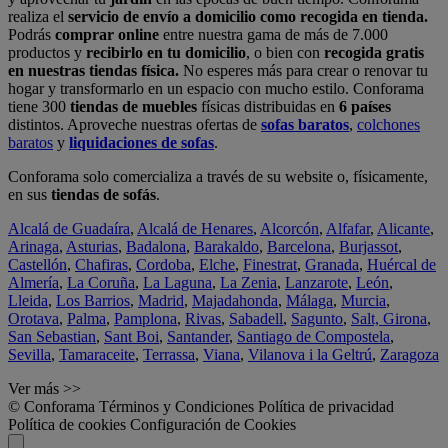
realiza el
servicio de envío a domicilio como recogida en tienda.
Podrás
comprar online
entre nuestra gama de más de 7.000
productos y
recibirlo en tu domicilio
, o bien con
recogida gratis
en nuestras tiendas física.
No esperes más para crear o renovar tu
hogar y transformarlo en un espacio con mucho estilo. Conforama
tiene 300
tiendas de muebles
físicas distribuidas en
6 países
distintos. Aproveche nuestras ofertas de
sofas baratos
,
colchones
baratos
y
liquidaciones de sofas
.
Conforama solo comercializa a través de su website o, físicamente,
en sus
tiendas de sofás
.
Alcalá de Guadaíra
,
Alcalá de Henares
,
Alcorcón
,
Alfafar
,
Alicante
,
Arinaga
,
Asturias
,
Badalona
,
Barakaldo
,
Barcelona
,
Burjassot
,
Castellón
,
Chafiras
,
Cordoba
,
Elche
,
Finestrat
,
Granada
,
Huércal de
Almería
,
La Coruña
,
La Laguna
,
La Zenia
,
Lanzarote
,
León
,
Lleida
,
Los Barrios
,
Madrid
,
Majadahonda
,
Málaga
,
Murcia
,
Orotava
,
Palma
,
Pamplona
,
Rivas
,
Sabadell
,
Sagunto
,
Salt, Girona
,
San Sebastian
,
Sant Boi
,
Santander
,
Santiago de Compostela
,
Sevilla
,
Tamaraceite
,
Terrassa
,
Viana
,
Vilanova i la Geltrú
,
Zaragoza
Ver más >>
© Conforama
Términos y Condiciones
Política de privacidad
Política de cookies
Configuración de Cookies