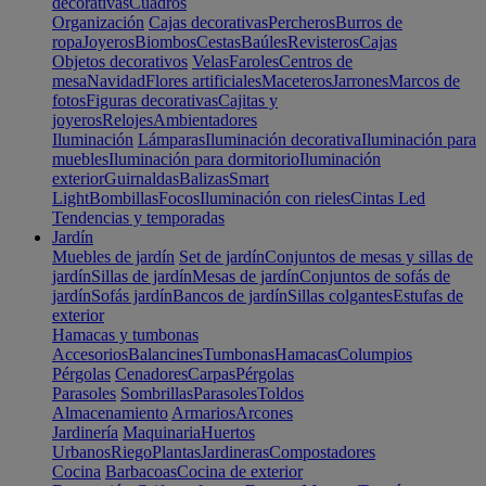
decorativas
Cuadros
Organización
Cajas decorativas
Percheros
Burros de
ropa
Joyeros
Biombos
Cestas
Baúles
Revisteros
Cajas
Objetos decorativos
Velas
Faroles
Centros de
mesa
Navidad
Flores artificiales
Maceteros
Jarrones
Marcos de
fotos
Figuras decorativas
Cajitas y
joyeros
Relojes
Ambientadores
Iluminación
Lámparas
Iluminación decorativa
Iluminación para
muebles
Iluminación para dormitorio
Iluminación
exterior
Guirnaldas
Balizas
Smart
Light
Bombillas
Focos
Iluminación con rieles
Cintas Led
Tendencias y temporadas
Jardín
Muebles de jardín
Set de jardín
Conjuntos de mesas y sillas de
jardín
Sillas de jardín
Mesas de jardín
Conjuntos de sofás de
jardín
Sofás jardín
Bancos de jardín
Sillas colgantes
Estufas de
exterior
Hamacas y tumbonas
Accesorios
Balancines
Tumbonas
Hamacas
Columpios
Pérgolas
Cenadores
Carpas
Pérgolas
Parasoles
Sombrillas
Parasoles
Toldos
Almacenamiento
Armarios
Arcones
Jardinería
Maquinaria
Huertos
Urbanos
Riego
Plantas
Jardineras
Compostadores
Cocina
Barbacoas
Cocina de exterior