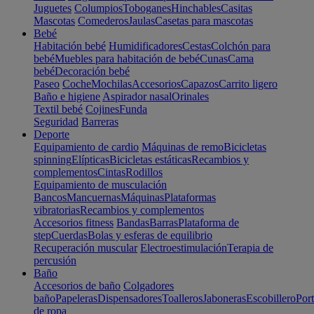
Juguetes
Columpios
Toboganes
Hinchables
Casitas
Mascotas
Comederos
Jaulas
Casetas para mascotas
Bebé
Habitación bebé
Humidificadores
Cestas
Colchón para
bebé
Muebles para habitación de bebé
Cunas
Cama
bebé
Decoración bebé
Paseo
Coche
Mochilas
Accesorios
Capazos
Carrito ligero
Baño e higiene
Aspirador nasal
Orinales
Textil bebé
Cojines
Funda
Seguridad
Barreras
Deporte
Equipamiento de cardio
Máquinas de remo
Bicicletas
spinning
Elípticas
Bicicletas estáticas
Recambios y
complementos
Cintas
Rodillos
Equipamiento de musculación
Bancos
Mancuernas
Máquinas
Plataformas
vibratorias
Recambios y complementos
Accesorios fitness
Bandas
Barras
Plataforma de
step
Cuerdas
Bolas y esferas de equilibrio
Recuperación muscular
Electroestimulación
Terapia de
percusión
Baño
Accesorios de baño
Colgadores
baño
Papeleras
Dispensadores
Toalleros
Jaboneras
Escobillero
Port
de ropa