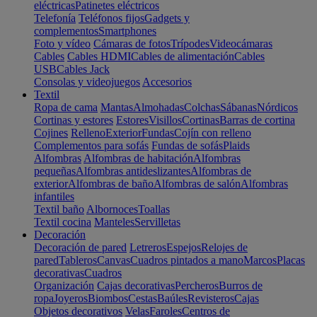
eléctricas
Patinetes eléctricos
Telefonía
Teléfonos fijos
Gadgets y
complementos
Smartphones
Foto y vídeo
Cámaras de fotos
Trípodes
Videocámaras
Cables
Cables HDMI
Cables de alimentación
Cables
USB
Cables Jack
Consolas y videojuegos
Accesorios
Textil
Ropa de cama
Mantas
Almohadas
Colchas
Sábanas
Nórdicos
Cortinas y estores
Estores
Visillos
Cortinas
Barras de cortina
Cojines
Relleno
Exterior
Fundas
Cojín con relleno
Complementos para sofás
Fundas de sofás
Plaids
Alfombras
Alfombras de habitación
Alfombras
pequeñas
Alfombras antideslizantes
Alfombras de
exterior
Alfombras de baño
Alfombras de salón
Alfombras
infantiles
Textil baño
Albornoces
Toallas
Textil cocina
Manteles
Servilletas
Decoración
Decoración de pared
Letreros
Espejos
Relojes de
pared
Tableros
Canvas
Cuadros pintados a mano
Marcos
Placas
decorativas
Cuadros
Organización
Cajas decorativas
Percheros
Burros de
ropa
Joyeros
Biombos
Cestas
Baúles
Revisteros
Cajas
Objetos decorativos
Velas
Faroles
Centros de