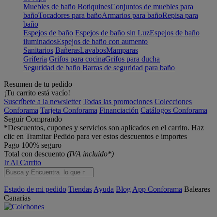
Muebles de baño
Botiquines
Conjuntos de muebles para
baño
Tocadores para baño
Armarios para baño
Repisa para
baño
Espejos de baño
Espejos de baño sin Luz
Espejos de baño
iluminados
Espejos de baño con aumento
Sanitarios
Bañeras
Lavabos
Mamparas
Grifería
Grifos para cocina
Grifos para ducha
Seguridad de baño
Barras de seguridad para baño
Resumen de tu pedido
¡Tu carrito está vacío!
Suscríbete a la newsletter
Todas las promociones
Colecciones
Conforama
Tarjeta Conforama
Financiación
Catálogos Conforama
Seguir Comprando
*Descuentos, cupones y servicios son aplicados en el carrito. Haz
clic en Tramitar Pedido para ver estos descuentos e importes
Pago 100% seguro
Total con descuento
(IVA incluido*)
Ir Al Carrito
Estado de mi pedido
Tiendas
Ayuda
Blog
App Conforama
Baleares
Canarias