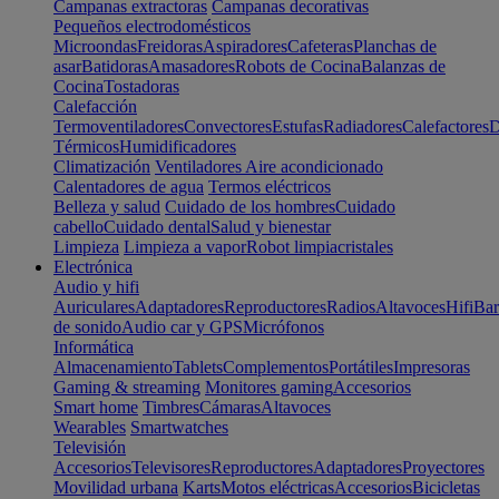
Campanas extractoras
Campanas decorativas
Pequeños electrodomésticos
Microondas
Freidoras
Aspiradores
Cafeteras
Planchas de
asar
Batidoras
Amasadores
Robots de Cocina
Balanzas de
Cocina
Tostadoras
Calefacción
Termoventiladores
Convectores
Estufas
Radiadores
Calefactores
D
Térmicos
Humidificadores
Climatización
Ventiladores
Aire acondicionado
Calentadores de agua
Termos eléctricos
Belleza y salud
Cuidado de los hombres
Cuidado
cabello
Cuidado dental
Salud y bienestar
Limpieza
Limpieza a vapor
Robot limpiacristales
Electrónica
Audio y hifi
Auriculares
Adaptadores
Reproductores
Radios
Altavoces
Hifi
Bar
de sonido
Audio car y GPS
Micrófonos
Informática
Almacenamiento
Tablets
Complementos
Portátiles
Impresoras
Gaming & streaming
Monitores gaming
Accesorios
Smart home
Timbres
Cámaras
Altavoces
Wearables
Smartwatches
Televisión
Accesorios
Televisores
Reproductores
Adaptadores
Proyectores
Movilidad urbana
Karts
Motos eléctricas
Accesorios
Bicicletas