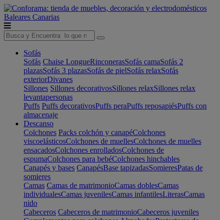
Baleares
Canarias
Sofás
Sofás
Chaise Longue
Rinconeras
Sofás cama
Sofás 2
plazas
Sofás 3 plazas
Sofás de piel
Sofás relax
Sofás
exterior
Divanes
Sillones
Sillones decorativos
Sillones relax
Sillones relax
levantapersonas
Puffs
Puffs decorativos
Puffs pera
Puffs reposapiés
Puffs con
almacenaje
Descanso
Colchones
Packs colchón y canapé
Colchones
viscoelásticos
Colchones de muelles
Colchones de muelles
ensacados
Colchones enrollados
Colchones de
espuma
Colchones para bebé
Colchones hinchables
Canapés y bases
Canapés
Base tapizadas
Somieres
Patas de
somieres
Camas
Camas de matrimonio
Camas dobles
Camas
individuales
Camas juveniles
Camas infantiles
Literas
Camas
nido
Cabeceros
Cabeceros de matrimonio
Cabeceros juveniles