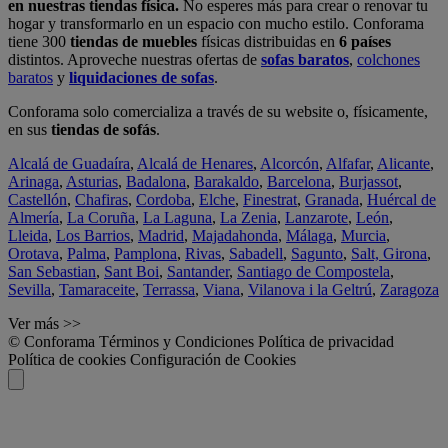
en nuestras tiendas física.
No esperes más para crear o renovar tu
hogar y transformarlo en un espacio con mucho estilo. Conforama
tiene 300
tiendas de muebles
físicas distribuidas en
6 países
distintos. Aproveche nuestras ofertas de
sofas baratos
,
colchones
baratos
y
liquidaciones de sofas
.
Conforama solo comercializa a través de su website o, físicamente,
en sus
tiendas de sofás
.
Alcalá de Guadaíra
,
Alcalá de Henares
,
Alcorcón
,
Alfafar
,
Alicante
,
Arinaga
,
Asturias
,
Badalona
,
Barakaldo
,
Barcelona
,
Burjassot
,
Castellón
,
Chafiras
,
Cordoba
,
Elche
,
Finestrat
,
Granada
,
Huércal de
Almería
,
La Coruña
,
La Laguna
,
La Zenia
,
Lanzarote
,
León
,
Lleida
,
Los Barrios
,
Madrid
,
Majadahonda
,
Málaga
,
Murcia
,
Orotava
,
Palma
,
Pamplona
,
Rivas
,
Sabadell
,
Sagunto
,
Salt, Girona
,
San Sebastian
,
Sant Boi
,
Santander
,
Santiago de Compostela
,
Sevilla
,
Tamaraceite
,
Terrassa
,
Viana
,
Vilanova i la Geltrú
,
Zaragoza
Ver más >>
© Conforama
Términos y Condiciones
Política de privacidad
Política de cookies
Configuración de Cookies