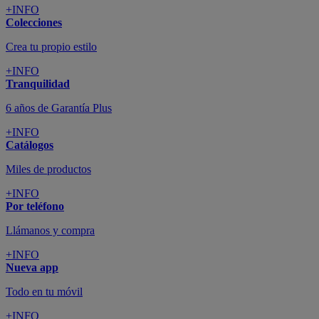
+INFO
Colecciones
Crea tu propio estilo
+INFO
Tranquilidad
6 años de Garantía Plus
+INFO
Catálogos
Miles de productos
+INFO
Por teléfono
Llámanos y compra
+INFO
Nueva app
Todo en tu móvil
+INFO