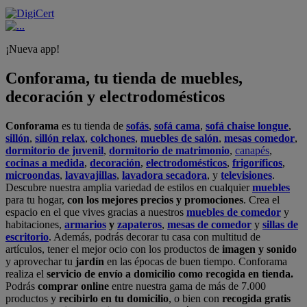
¡Nueva app!
Conforama, tu tienda de muebles,
decoración y electrodomésticos
Conforama
es tu tienda de
sofás
,
sofá cama
,
sofá chaise longue
,
sillón
,
sillón relax
,
colchones
,
muebles de salón
,
mesas comedor
,
dormitorio de juvenil
,
dormitorio de matrimonio
,
canapés
,
cocinas a medida
,
decoración
,
electrodomésticos
,
frigoríficos
,
microondas
,
lavavajillas
,
lavadora secadora
, y
televisiones
.
Descubre nuestra amplia variedad de estilos en cualquier
muebles
para tu hogar,
con los mejores precios y promociones
. Crea el
espacio en el que vives gracias a nuestros
muebles de comedor
y
habitaciones,
armarios
y
zapateros
,
mesas de comedor
y
sillas de
escritorio
. Además, podrás decorar tu casa con multitud de
artículos, tener el mejor ocio con los productos de
imagen y sonido
y aprovechar tu
jardín
en las épocas de buen tiempo. Conforama
realiza el
servicio de envío a domicilio como recogida en tienda.
Podrás
comprar online
entre nuestra gama de más de 7.000
productos y
recibirlo en tu domicilio
, o bien con
recogida gratis