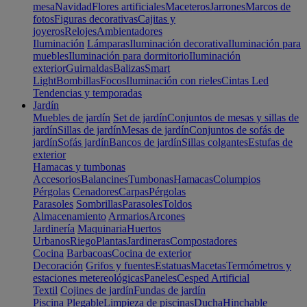
mesa
Navidad
Flores artificiales
Maceteros
Jarrones
Marcos de
fotos
Figuras decorativas
Cajitas y
joyeros
Relojes
Ambientadores
Iluminación
Lámparas
Iluminación decorativa
Iluminación para
muebles
Iluminación para dormitorio
Iluminación
exterior
Guirnaldas
Balizas
Smart
Light
Bombillas
Focos
Iluminación con rieles
Cintas Led
Tendencias y temporadas
Jardín
Muebles de jardín
Set de jardín
Conjuntos de mesas y sillas de
jardín
Sillas de jardín
Mesas de jardín
Conjuntos de sofás de
jardín
Sofás jardín
Bancos de jardín
Sillas colgantes
Estufas de
exterior
Hamacas y tumbonas
Accesorios
Balancines
Tumbonas
Hamacas
Columpios
Pérgolas
Cenadores
Carpas
Pérgolas
Parasoles
Sombrillas
Parasoles
Toldos
Almacenamiento
Armarios
Arcones
Jardinería
Maquinaria
Huertos
Urbanos
Riego
Plantas
Jardineras
Compostadores
Cocina
Barbacoas
Cocina de exterior
Decoración
Grifos y fuentes
Estatuas
Macetas
Termómetros y
estaciones metereológicas
Paneles
Cesped Artificial
Textil
Cojines de jardín
Fundas de jardín
Piscina
Plegable
Limpieza de piscinas
Ducha
Hinchable