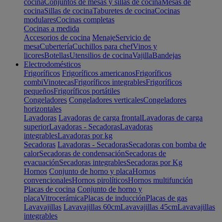
cocina
Conjuntos de mesas y sillas de cocina
Mesas de
cocina
Sillas de cocina
Taburetes de cocina
Cocinas
modulares
Cocinas completas
Cocinas a medida
Accesorios de cocina
Menaje
Servicio de
mesa
Cubertería
Cuchillos para chef
Vinos y
licores
Botellas
Utensilios de cocina
Vajilla
Bandejas
Electrodomésticos
Frigoríficos
Frigoríficos americanos
Frigoríficos
combi
Vinotecas
Frigoríficos integrables
Frigoríficos
pequeños
Frigoríficos portátiles
Congeladores
Congeladores verticales
Congeladores
horizontales
Lavadoras
Lavadoras de carga frontal
Lavadoras de carga
superior
Lavadoras - Secadoras
Lavadoras
integrables
Lavadoras por kg
Secadoras
Lavadoras - Secadoras
Secadoras con bomba de
calor
Secadoras de condensación
Secadoras de
evacuación
Secadoras integrables
Secadoras por Kg
Hornos
Conjunto de horno y placa
Hornos
convencionales
Hornos pirolíticos
Hornos multifunción
Placas de cocina
Conjunto de horno y
placa
Vitrocerámica
Placas de inducción
Placas de gas
Lavavajillas
Lavavajillas 60cm
Lavavajillas 45cm
Lavavajillas
integrables