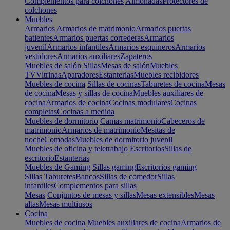
Complementos para colchones
Almohadas
Protectores de
colchones
Muebles
Armarios
Armarios de matrimonio
Armarios puertas
batientes
Armarios puertas correderas
Armarios
juvenil
Armarios infantiles
Armarios esquineros
Armarios
vestidores
Armarios auxiliares
Zapateros
Muebles de salón
Sillas
Mesas de salón
Muebles
TV
Vitrinas
Aparadores
Estanterias
Muebles recibidores
Muebles de cocina
Sillas de cocinas
Taburetes de cocina
Mesas
de cocina
Mesas y sillas de cocina
Muebles auxiliares de
cocina
Armarios de cocina
Cocinas modulares
Cocinas
completas
Cocinas a medida
Muebles de dormitorio
Camas matrimonio
Cabeceros de
matrimonio
Armarios de matrimonio
Mesitas de
noche
Comodas
Muebles de dormitorio juvenil
Muebles de oficina y teletrabajo
Escritorios
Sillas de
escritorio
Estanterías
Muebles de Gaming
Sillas gaming
Escritorios gaming
Sillas
Taburetes
Bancos
Sillas de comedor
Sillas
infantiles
Complementos para sillas
Mesas
Conjuntos de mesas y sillas
Mesas extensibles
Mesas
altas
Mesas multiusos
Cocina
Muebles de cocina
Muebles auxiliares de cocina
Armarios de