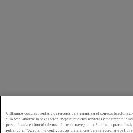
Utilizamos cookies propias y de terceros para garantizar el correcto funcionami
sitio web, analizar la navegación, mejorar nuestros servicios y mostrarte public
personalizada en función de tus hábitos de navegación. Puedes aceptar todas la
pulsando en “Aceptar”, o configurar tus preferencias para seleccionar qué tipos