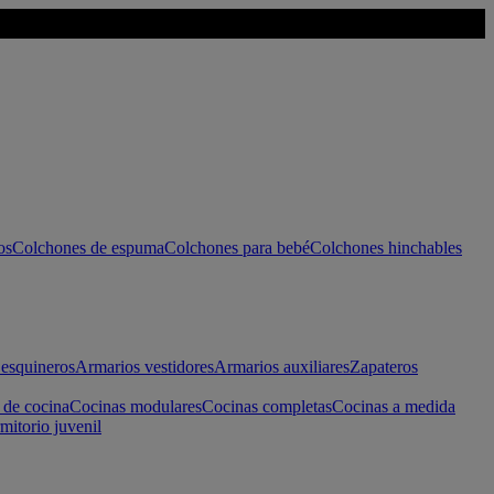
os
Colchones de espuma
Colchones para bebé
Colchones hinchables
esquineros
Armarios vestidores
Armarios auxiliares
Zapateros
 de cocina
Cocinas modulares
Cocinas completas
Cocinas a medida
mitorio juvenil