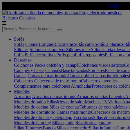
🔵Cambia tu electro con
-10% EXTRA
de descuento ☑️
AQUÍ
Baleares
Canarias
Sofás
Sofás
Chaise Longue
Rinconeras
Sofás cama
Sofás 2 plazas
Sofá
Sillones
Sillones decorativos
Sillones relax
Sillones relax levant
Puffs
Puffs decorativos
Puffs pera
Puffs reposapiés
Puffs con al
Descanso
Colchones
Packs colchón y canapé
Colchones viscoelásticos
Col
Canapés y bases
Canapés
Base tapizadas
Somieres
Patas de somi
Camas
Camas de matrimonio
Camas dobles
Camas individuales
Cabeceros
Cabeceros de matrimonio
Cabeceros juveniles
Complementos para colchones
Almohadas
Protectores de colch
Muebles
Armarios
Armarios de matrimonio
Armarios puertas batientes
Ar
Muebles de salón
Sillas
Mesas de salón
Muebles TV
Vitrinas
Apa
Muebles de cocina
Sillas de cocinas
Taburetes de cocina
Mesas d
Muebles de dormitorio
Camas matrimonio
Cabeceros de matrim
Muebles de oficina y teletrabajo
Escritorios
Sillas de escritorio
Es
Muebles de Gaming
Sillas gaming
Escritorios gaming
Sillas
Taburetes
Bancos
Sillas de comedor
Sillas infantiles
Complem