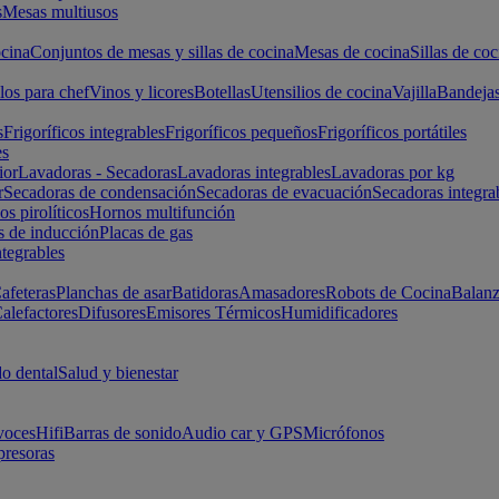
s
Mesas multiusos
cina
Conjuntos de mesas y sillas de cocina
Mesas de cocina
Sillas de coc
los para chef
Vinos y licores
Botellas
Utensilios de cocina
Vajilla
Bandeja
s
Frigoríficos integrables
Frigoríficos pequeños
Frigoríficos portátiles
es
ior
Lavadoras - Secadoras
Lavadoras integrables
Lavadoras por kg
r
Secadoras de condensación
Secadoras de evacuación
Secadoras integra
s pirolíticos
Hornos multifunción
s de inducción
Placas de gas
ntegrables
afeteras
Planchas de asar
Batidoras
Amasadores
Robots de Cocina
Balanz
alefactores
Difusores
Emisores Térmicos
Humidificadores
o dental
Salud y bienestar
voces
Hifi
Barras de sonido
Audio car y GPS
Micrófonos
presoras