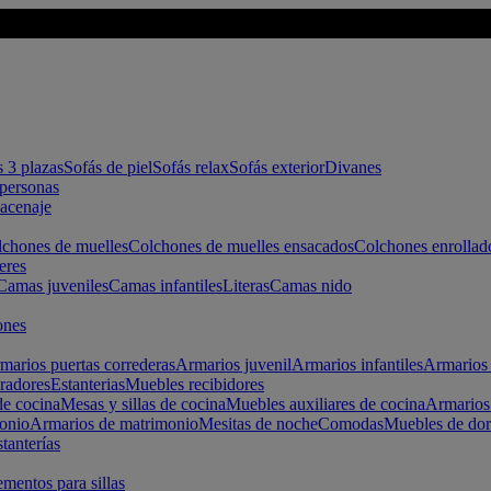
s 3 plazas
Sofás de piel
Sofás relax
Sofás exterior
Divanes
apersonas
macenaje
chones de muelles
Colchones de muelles ensacados
Colchones enrollad
eres
Camas juveniles
Camas infantiles
Literas
Camas nido
ones
marios puertas correderas
Armarios juvenil
Armarios infantiles
Armarios 
radores
Estanterias
Muebles recibidores
e cocina
Mesas y sillas de cocina
Muebles auxiliares de cocina
Armarios
onio
Armarios de matrimonio
Mesitas de noche
Comodas
Muebles de dor
tanterías
entos para sillas