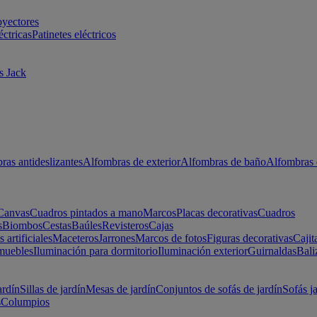
oyectores
éctricas
Patinetes eléctricos
s Jack
ras antideslizantes
Alfombras de exterior
Alfombras de baño
Alfombras 
Canvas
Cuadros pintados a mano
Marcos
Placas decorativas
Cuadros
s
Biombos
Cestas
Baúles
Revisteros
Cajas
s artificiales
Maceteros
Jarrones
Marcos de fotos
Figuras decorativas
Cajit
muebles
Iluminación para dormitorio
Iluminación exterior
Guirnaldas
Bali
ardín
Sillas de jardín
Mesas de jardín
Conjuntos de sofás de jardín
Sofás j
s
Columpios