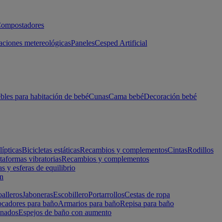
ompostadores
aciones metereológicas
Paneles
Cesped Artificial
les para habitación de bebé
Cunas
Cama bebé
Decoración bebé
lípticas
Bicicletas estáticas
Recambios y complementos
Cintas
Rodillos
taformas vibratorias
Recambios y complementos
s y esferas de equilibrio
ón
alleros
Jaboneras
Escobillero
Portarrollos
Cestas de ropa
cadores para baño
Armarios para baño
Repisa para baño
inados
Espejos de baño con aumento