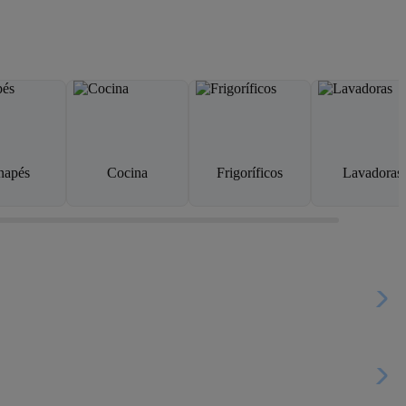
napés
Cocina
Frigoríficos
Lavadoras