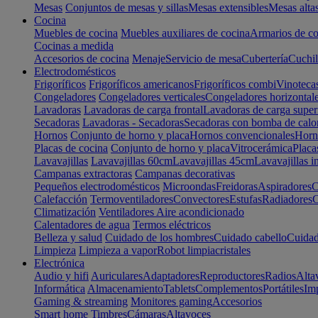
Mesas
Conjuntos de mesas y sillas
Mesas extensibles
Mesas alta
Cocina
Muebles de cocina
Muebles auxiliares de cocina
Armarios de co
Cocinas a medida
Accesorios de cocina
Menaje
Servicio de mesa
Cubertería
Cuchil
Electrodomésticos
Frigoríficos
Frigoríficos americanos
Frigoríficos combi
Vinoteca
Congeladores
Congeladores verticales
Congeladores horizontal
Lavadoras
Lavadoras de carga frontal
Lavadoras de carga super
Secadoras
Lavadoras - Secadoras
Secadoras con bomba de calo
Hornos
Conjunto de horno y placa
Hornos convencionales
Horno
Placas de cocina
Conjunto de horno y placa
Vitrocerámica
Placa
Lavavajillas
Lavavajillas 60cm
Lavavajillas 45cm
Lavavajillas i
Campanas extractoras
Campanas decorativas
Pequeños electrodomésticos
Microondas
Freidoras
Aspiradores
C
Calefacción
Termoventiladores
Convectores
Estufas
Radiadores
C
Climatización
Ventiladores
Aire acondicionado
Calentadores de agua
Termos eléctricos
Belleza y salud
Cuidado de los hombres
Cuidado cabello
Cuidad
Limpieza
Limpieza a vapor
Robot limpiacristales
Electrónica
Audio y hifi
Auriculares
Adaptadores
Reproductores
Radios
Alta
Informática
Almacenamiento
Tablets
Complementos
Portátiles
Im
Gaming & streaming
Monitores gaming
Accesorios
Smart home
Timbres
Cámaras
Altavoces