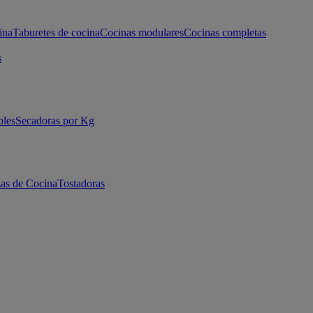
ina
Taburetes de cocina
Cocinas modulares
Cocinas completas
s
bles
Secadoras por Kg
as de Cocina
Tostadoras