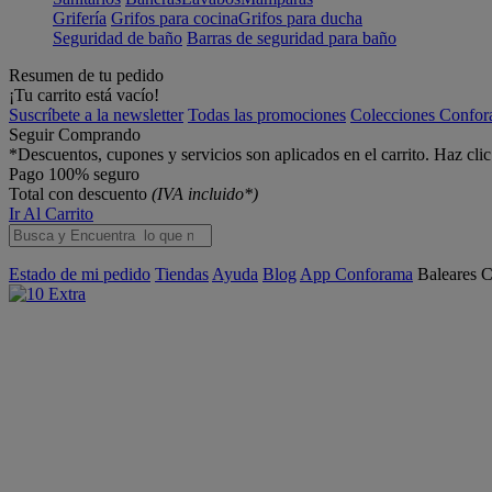
Grifería
Grifos para cocina
Grifos para ducha
Seguridad de baño
Barras de seguridad para baño
Resumen de tu pedido
¡Tu carrito está vacío!
Suscríbete a la newsletter
Todas las promociones
Colecciones Confo
Seguir Comprando
*Descuentos, cupones y servicios son aplicados en el carrito. Haz cli
Pago 100% seguro
Total con descuento
(IVA incluido*)
Ir Al Carrito
Estado de mi pedido
Tiendas
Ayuda
Blog
App Conforama
Baleares
C