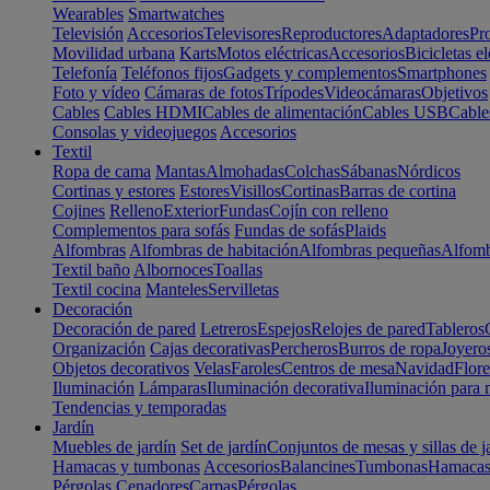
Wearables
Smartwatches
Televisión
Accesorios
Televisores
Reproductores
Adaptadores
Pr
Movilidad urbana
Karts
Motos eléctricas
Accesorios
Bicicletas el
Telefonía
Teléfonos fijos
Gadgets y complementos
Smartphones
Foto y vídeo
Cámaras de fotos
Trípodes
Videocámaras
Objetivos
Cables
Cables HDMI
Cables de alimentación
Cables USB
Cable
Consolas y videojuegos
Accesorios
Textil
Ropa de cama
Mantas
Almohadas
Colchas
Sábanas
Nórdicos
Cortinas y estores
Estores
Visillos
Cortinas
Barras de cortina
Cojines
Relleno
Exterior
Fundas
Cojín con relleno
Complementos para sofás
Fundas de sofás
Plaids
Alfombras
Alfombras de habitación
Alfombras pequeñas
Alfomb
Textil baño
Albornoces
Toallas
Textil cocina
Manteles
Servilletas
Decoración
Decoración de pared
Letreros
Espejos
Relojes de pared
Tableros
Organización
Cajas decorativas
Percheros
Burros de ropa
Joyero
Objetos decorativos
Velas
Faroles
Centros de mesa
Navidad
Flore
Iluminación
Lámparas
Iluminación decorativa
Iluminación para 
Tendencias y temporadas
Jardín
Muebles de jardín
Set de jardín
Conjuntos de mesas y sillas de j
Hamacas y tumbonas
Accesorios
Balancines
Tumbonas
Hamaca
Pérgolas
Cenadores
Carpas
Pérgolas