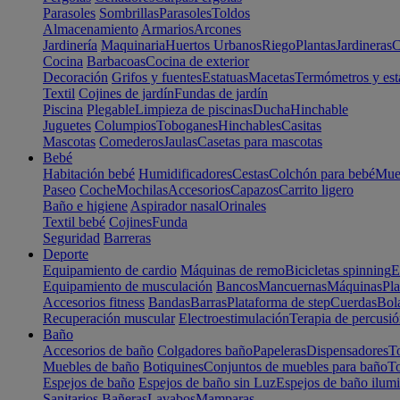
Parasoles
Sombrillas
Parasoles
Toldos
Almacenamiento
Armarios
Arcones
Jardinería
Maquinaria
Huertos Urbanos
Riego
Plantas
Jardineras
C
Cocina
Barbacoas
Cocina de exterior
Decoración
Grifos y fuentes
Estatuas
Macetas
Termómetros y est
Textil
Cojines de jardín
Fundas de jardín
Piscina
Plegable
Limpieza de piscinas
Ducha
Hinchable
Juguetes
Columpios
Toboganes
Hinchables
Casitas
Mascotas
Comederos
Jaulas
Casetas para mascotas
Bebé
Habitación bebé
Humidificadores
Cestas
Colchón para bebé
Mueb
Paseo
Coche
Mochilas
Accesorios
Capazos
Carrito ligero
Baño e higiene
Aspirador nasal
Orinales
Textil bebé
Cojines
Funda
Seguridad
Barreras
Deporte
Equipamiento de cardio
Máquinas de remo
Bicicletas spinning
E
Equipamiento de musculación
Bancos
Mancuernas
Máquinas
Pla
Accesorios fitness
Bandas
Barras
Plataforma de step
Cuerdas
Bola
Recuperación muscular
Electroestimulación
Terapia de percusi
Baño
Accesorios de baño
Colgadores baño
Papeleras
Dispensadores
To
Muebles de baño
Botiquines
Conjuntos de muebles para baño
To
Espejos de baño
Espejos de baño sin Luz
Espejos de baño ilum
Sanitarios
Bañeras
Lavabos
Mamparas