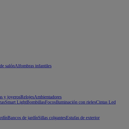
de salón
Alfombras infantiles
as y joyeros
Relojes
Ambientadores
zas
Smart Light
Bombillas
Focos
Iluminación con rieles
Cintas Led
ardín
Bancos de jardín
Sillas colgantes
Estufas de exterior