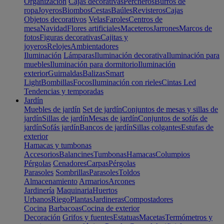
Organización
Cajas decorativas
Percheros
Burros de
ropa
Joyeros
Biombos
Cestas
Baúles
Revisteros
Cajas
Objetos decorativos
Velas
Faroles
Centros de
mesa
Navidad
Flores artificiales
Maceteros
Jarrones
Marcos de
fotos
Figuras decorativas
Cajitas y
joyeros
Relojes
Ambientadores
Iluminación
Lámparas
Iluminación decorativa
Iluminación para
muebles
Iluminación para dormitorio
Iluminación
exterior
Guirnaldas
Balizas
Smart
Light
Bombillas
Focos
Iluminación con rieles
Cintas Led
Tendencias y temporadas
Jardín
Muebles de jardín
Set de jardín
Conjuntos de mesas y sillas de
jardín
Sillas de jardín
Mesas de jardín
Conjuntos de sofás de
jardín
Sofás jardín
Bancos de jardín
Sillas colgantes
Estufas de
exterior
Hamacas y tumbonas
Accesorios
Balancines
Tumbonas
Hamacas
Columpios
Pérgolas
Cenadores
Carpas
Pérgolas
Parasoles
Sombrillas
Parasoles
Toldos
Almacenamiento
Armarios
Arcones
Jardinería
Maquinaria
Huertos
Urbanos
Riego
Plantas
Jardineras
Compostadores
Cocina
Barbacoas
Cocina de exterior
Decoración
Grifos y fuentes
Estatuas
Macetas
Termómetros y