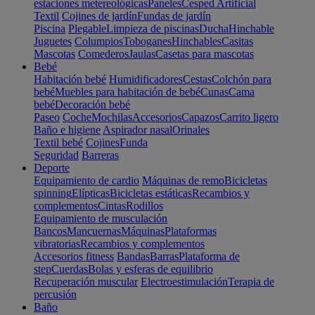
estaciones metereológicas
Paneles
Cesped Artificial
Textil
Cojines de jardín
Fundas de jardín
Piscina
Plegable
Limpieza de piscinas
Ducha
Hinchable
Juguetes
Columpios
Toboganes
Hinchables
Casitas
Mascotas
Comederos
Jaulas
Casetas para mascotas
Bebé
Habitación bebé
Humidificadores
Cestas
Colchón para
bebé
Muebles para habitación de bebé
Cunas
Cama
bebé
Decoración bebé
Paseo
Coche
Mochilas
Accesorios
Capazos
Carrito ligero
Baño e higiene
Aspirador nasal
Orinales
Textil bebé
Cojines
Funda
Seguridad
Barreras
Deporte
Equipamiento de cardio
Máquinas de remo
Bicicletas
spinning
Elípticas
Bicicletas estáticas
Recambios y
complementos
Cintas
Rodillos
Equipamiento de musculación
Bancos
Mancuernas
Máquinas
Plataformas
vibratorias
Recambios y complementos
Accesorios fitness
Bandas
Barras
Plataforma de
step
Cuerdas
Bolas y esferas de equilibrio
Recuperación muscular
Electroestimulación
Terapia de
percusión
Baño