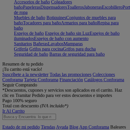
Accesorios de baño
Colgadores
baño
Papeleras
Dispensadores
Toalleros
Jaboneras
Escobillero
Port
de ropa
Muebles de baño
Botiquines
Conjuntos de muebles para
baño
Tocadores para baño
Armarios para baño
Repisa para
baño
Espejos de baño
Espejos de baño sin Luz
Espejos de baño
iluminados
Espejos de baño con aumento
Sanitarios
Bañeras
Lavabos
Mamparas
Grifería
Grifos para cocina
Grifos para ducha
Seguridad de baño
Barras de seguridad para baño
Resumen de tu pedido
¡Tu carrito está vacío!
Suscríbete a la newsletter
Todas las promociones
Colecciones
Conforama
Tarjeta Conforama
Financiación
Catálogos Conforama
Seguir Comprando
*Descuentos, cupones y servicios son aplicados en el carrito. Haz
clic en Tramitar Pedido para ver estos descuentos e importes
Pago 100% seguro
Total con descuento
(IVA incluido*)
Ir Al Carrito
Estado de mi pedido
Tiendas
Ayuda
Blog
App Conforama
Baleares