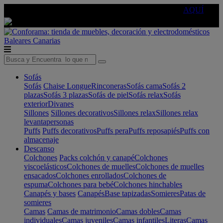
🔵Cambia tu electro con
-10% EXTRA
de descuento ☑️
AQUÍ
Baleares
Canarias
Sofás
Sofás
Chaise Longue
Rinconeras
Sofás cama
Sofás 2
plazas
Sofás 3 plazas
Sofás de piel
Sofás relax
Sofás
exterior
Divanes
Sillones
Sillones decorativos
Sillones relax
Sillones relax
levantapersonas
Puffs
Puffs decorativos
Puffs pera
Puffs reposapiés
Puffs con
almacenaje
Descanso
Colchones
Packs colchón y canapé
Colchones
viscoelásticos
Colchones de muelles
Colchones de muelles
ensacados
Colchones enrollados
Colchones de
espuma
Colchones para bebé
Colchones hinchables
Canapés y bases
Canapés
Base tapizadas
Somieres
Patas de
somieres
Camas
Camas de matrimonio
Camas dobles
Camas
individuales
Camas juveniles
Camas infantiles
Literas
Camas