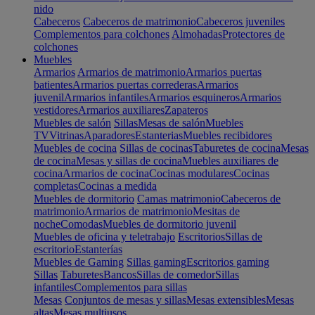
nido
Cabeceros
Cabeceros de matrimonio
Cabeceros juveniles
Complementos para colchones
Almohadas
Protectores de
colchones
Muebles
Armarios
Armarios de matrimonio
Armarios puertas
batientes
Armarios puertas correderas
Armarios
juvenil
Armarios infantiles
Armarios esquineros
Armarios
vestidores
Armarios auxiliares
Zapateros
Muebles de salón
Sillas
Mesas de salón
Muebles
TV
Vitrinas
Aparadores
Estanterias
Muebles recibidores
Muebles de cocina
Sillas de cocinas
Taburetes de cocina
Mesas
de cocina
Mesas y sillas de cocina
Muebles auxiliares de
cocina
Armarios de cocina
Cocinas modulares
Cocinas
completas
Cocinas a medida
Muebles de dormitorio
Camas matrimonio
Cabeceros de
matrimonio
Armarios de matrimonio
Mesitas de
noche
Comodas
Muebles de dormitorio juvenil
Muebles de oficina y teletrabajo
Escritorios
Sillas de
escritorio
Estanterías
Muebles de Gaming
Sillas gaming
Escritorios gaming
Sillas
Taburetes
Bancos
Sillas de comedor
Sillas
infantiles
Complementos para sillas
Mesas
Conjuntos de mesas y sillas
Mesas extensibles
Mesas
altas
Mesas multiusos