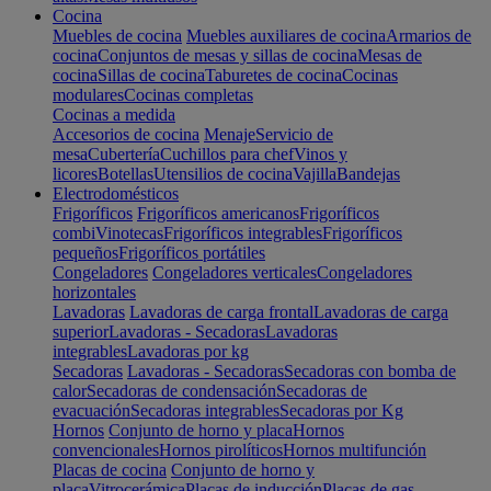
Cocina
Muebles de cocina
Muebles auxiliares de cocina
Armarios de
cocina
Conjuntos de mesas y sillas de cocina
Mesas de
cocina
Sillas de cocina
Taburetes de cocina
Cocinas
modulares
Cocinas completas
Cocinas a medida
Accesorios de cocina
Menaje
Servicio de
mesa
Cubertería
Cuchillos para chef
Vinos y
licores
Botellas
Utensilios de cocina
Vajilla
Bandejas
Electrodomésticos
Frigoríficos
Frigoríficos americanos
Frigoríficos
combi
Vinotecas
Frigoríficos integrables
Frigoríficos
pequeños
Frigoríficos portátiles
Congeladores
Congeladores verticales
Congeladores
horizontales
Lavadoras
Lavadoras de carga frontal
Lavadoras de carga
superior
Lavadoras - Secadoras
Lavadoras
integrables
Lavadoras por kg
Secadoras
Lavadoras - Secadoras
Secadoras con bomba de
calor
Secadoras de condensación
Secadoras de
evacuación
Secadoras integrables
Secadoras por Kg
Hornos
Conjunto de horno y placa
Hornos
convencionales
Hornos pirolíticos
Hornos multifunción
Placas de cocina
Conjunto de horno y
placa
Vitrocerámica
Placas de inducción
Placas de gas