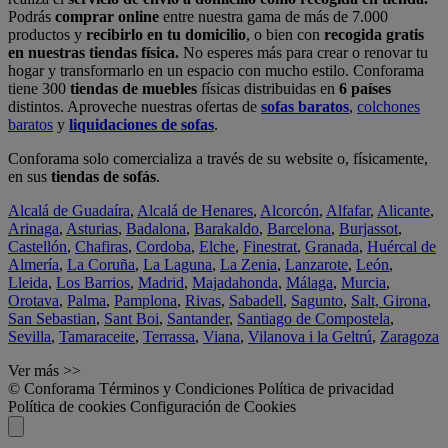
Podrás
comprar online
entre nuestra gama de más de 7.000
productos y
recibirlo en tu domicilio
, o bien con
recogida gratis
en nuestras tiendas física.
No esperes más para crear o renovar tu
hogar y transformarlo en un espacio con mucho estilo. Conforama
tiene 300
tiendas de muebles
físicas distribuidas en
6 países
distintos. Aproveche nuestras ofertas de
sofas baratos
,
colchones
baratos
y
liquidaciones de sofas
.
Conforama solo comercializa a través de su website o, físicamente,
en sus
tiendas de sofás
.
Alcalá de Guadaíra
,
Alcalá de Henares
,
Alcorcón
,
Alfafar
,
Alicante
,
Arinaga
,
Asturias
,
Badalona
,
Barakaldo
,
Barcelona
,
Burjassot
,
Castellón
,
Chafiras
,
Cordoba
,
Elche
,
Finestrat
,
Granada
,
Huércal de
Almería
,
La Coruña
,
La Laguna
,
La Zenia
,
Lanzarote
,
León
,
Lleida
,
Los Barrios
,
Madrid
,
Majadahonda
,
Málaga
,
Murcia
,
Orotava
,
Palma
,
Pamplona
,
Rivas
,
Sabadell
,
Sagunto
,
Salt, Girona
,
San Sebastian
,
Sant Boi
,
Santander
,
Santiago de Compostela
,
Sevilla
,
Tamaraceite
,
Terrassa
,
Viana
,
Vilanova i la Geltrú
,
Zaragoza
Ver más >>
© Conforama
Términos y Condiciones
Política de privacidad
Política de cookies
Configuración de Cookies