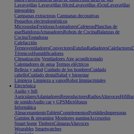
Lavavajillas
Lavavajillas 60cm
Lavavajillas 45cm
Lavavajillas
integrables
Campanas extractoras
Campanas decorativas
Pequeños electrodomésticos
Microondas
Freidoras
Aspiradores
Cafeteras
Planchas de
asar
Batidoras
Amasadores
Robots de Cocina
Balanzas de
Cocina
Tostadoras
Calefacción
Termoventiladores
Convectores
Estufas
Radiadores
Calefactores
D
Térmicos
Humidificadores
Climatización
Ventiladores
Aire acondicionado
Calentadores de agua
Termos eléctricos
Belleza y salud
Cuidado de los hombres
Cuidado
cabello
Cuidado dental
Salud y bienestar
Limpieza
Limpieza a vapor
Robot limpiacristales
Electrónica
Audio y hifi
Auriculares
Adaptadores
Reproductores
Radios
Altavoces
Hifi
Bar
de sonido
Audio car y GPS
Micrófonos
Informática
Almacenamiento
Tablets
Complementos
Portátiles
Impresoras
Gaming & streaming
Monitores gaming
Accesorios
Smart home
Timbres
Cámaras
Altavoces
Wearables
Smartwatches