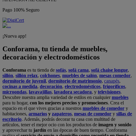
Pago 100% Seguro
¡Nueva app!
Conforama, tu tienda de muebles,
decoración y electrodomésticos
Conforama
es tu tienda de
sofás
,
sofá cama
,
sofá chaise longue
,
sillón
,
sillón relax
,
colchones
,
muebles de salón
,
mesas comedor
,
dormitorio de juvenil
,
dormitorio de matrimonio
,
canapés
,
cocinas a medida
,
decoración
,
electrodomésticos
,
frigoríficos
,
microondas
,
lavavajillas
,
lavadora secadora
, y
televisiones
.
Descubre nuestra amplia variedad de estilos en cualquier
muebles
para tu hogar,
con los mejores precios y promociones
. Crea el
espacio en el que vives gracias a nuestros
muebles de comedor
y
habitaciones,
armarios
y
zapateros
,
mesas de comedor
y
sillas de
escritorio
. Además, podrás decorar tu casa con multitud de
artículos, tener el mejor ocio con los productos de
imagen y sonido
y aprovechar tu
jardín
en las épocas de buen tiempo. Conforama
realiza el
servicio de envío a domicilio como recogida en tienda.