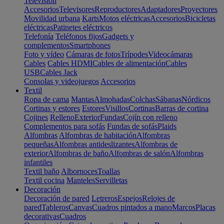
Televisión
Accesorios
Televisores
Reproductores
Adaptadores
Proyectores
Movilidad urbana
Karts
Motos eléctricas
Accesorios
Bicicletas
eléctricas
Patinetes eléctricos
Telefonía
Teléfonos fijos
Gadgets y
complementos
Smartphones
Foto y vídeo
Cámaras de fotos
Trípodes
Videocámaras
Cables
Cables HDMI
Cables de alimentación
Cables
USB
Cables Jack
Consolas y videojuegos
Accesorios
Textil
Ropa de cama
Mantas
Almohadas
Colchas
Sábanas
Nórdicos
Cortinas y estores
Estores
Visillos
Cortinas
Barras de cortina
Cojines
Relleno
Exterior
Fundas
Cojín con relleno
Complementos para sofás
Fundas de sofás
Plaids
Alfombras
Alfombras de habitación
Alfombras
pequeñas
Alfombras antideslizantes
Alfombras de
exterior
Alfombras de baño
Alfombras de salón
Alfombras
infantiles
Textil baño
Albornoces
Toallas
Textil cocina
Manteles
Servilletas
Decoración
Decoración de pared
Letreros
Espejos
Relojes de
pared
Tableros
Canvas
Cuadros pintados a mano
Marcos
Placas
decorativas
Cuadros