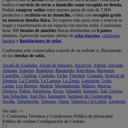
realiza el
servicio de envío a domicilio como recogida en tienda.
Podrás
comprar online
entre nuestra gama de más de 7.000
productos y
recibirlo en tu domicilio
, o bien con
recogida gratis
en nuestras tiendas física.
No esperes más para crear o renovar tu
hogar y transformarlo en un espacio con mucho estilo. Conforama
tiene 300
tiendas de muebles
físicas distribuidas en
6 países
distintos. Aproveche nuestras ofertas de
sofas baratos
,
colchones
baratos
y
liquidaciones de sofas
.
Conforama solo comercializa a través de su website o, físicamente,
en sus
tiendas de sofás
.
Alcalá de Guadaíra
,
Alcalá de Henares
,
Alcorcón
,
Alfafar
,
Alicante
,
Arinaga
,
Asturias
,
Badalona
,
Barakaldo
,
Barcelona
,
Burjassot
,
Castellón
,
Chafiras
,
Cordoba
,
Elche
,
Finestrat
,
Granada
,
Huércal de
Almería
,
La Coruña
,
La Laguna
,
La Zenia
,
Lanzarote
,
León
,
Lleida
,
Los Barrios
,
Madrid
,
Majadahonda
,
Málaga
,
Murcia
,
Orotava
,
Palma
,
Pamplona
,
Rivas
,
Sabadell
,
Sagunto
,
Salt, Girona
,
San Sebastian
,
Sant Boi
,
Santander
,
Santiago de Compostela
,
Sevilla
,
Tamaraceite
,
Terrassa
,
Viana
,
Vilanova i la Geltrú
,
Zaragoza
Ver más >>
© Conforama
Términos y Condiciones
Política de privacidad
Política de cookies
Configuración de Cookies