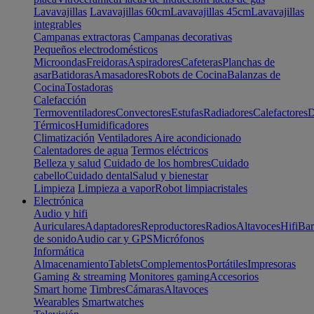
Lavavajillas
Lavavajillas 60cm
Lavavajillas 45cm
Lavavajillas
integrables
Campanas extractoras
Campanas decorativas
Pequeños electrodomésticos
Microondas
Freidoras
Aspiradores
Cafeteras
Planchas de
asar
Batidoras
Amasadores
Robots de Cocina
Balanzas de
Cocina
Tostadoras
Calefacción
Termoventiladores
Convectores
Estufas
Radiadores
Calefactores
D
Térmicos
Humidificadores
Climatización
Ventiladores
Aire acondicionado
Calentadores de agua
Termos eléctricos
Belleza y salud
Cuidado de los hombres
Cuidado
cabello
Cuidado dental
Salud y bienestar
Limpieza
Limpieza a vapor
Robot limpiacristales
Electrónica
Audio y hifi
Auriculares
Adaptadores
Reproductores
Radios
Altavoces
Hifi
Bar
de sonido
Audio car y GPS
Micrófonos
Informática
Almacenamiento
Tablets
Complementos
Portátiles
Impresoras
Gaming & streaming
Monitores gaming
Accesorios
Smart home
Timbres
Cámaras
Altavoces
Wearables
Smartwatches