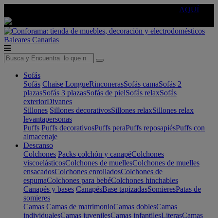
🔵Cambia tu electro con
-10% EXTRA
de descuento ☑️
AQUÍ
Baleares
Canarias
Sofás
Sofás
Chaise Longue
Rinconeras
Sofás cama
Sofás 2
plazas
Sofás 3 plazas
Sofás de piel
Sofás relax
Sofás
exterior
Divanes
Sillones
Sillones decorativos
Sillones relax
Sillones relax
levantapersonas
Puffs
Puffs decorativos
Puffs pera
Puffs reposapiés
Puffs con
almacenaje
Descanso
Colchones
Packs colchón y canapé
Colchones
viscoelásticos
Colchones de muelles
Colchones de muelles
ensacados
Colchones enrollados
Colchones de
espuma
Colchones para bebé
Colchones hinchables
Canapés y bases
Canapés
Base tapizadas
Somieres
Patas de
somieres
Camas
Camas de matrimonio
Camas dobles
Camas
individuales
Camas juveniles
Camas infantiles
Literas
Camas