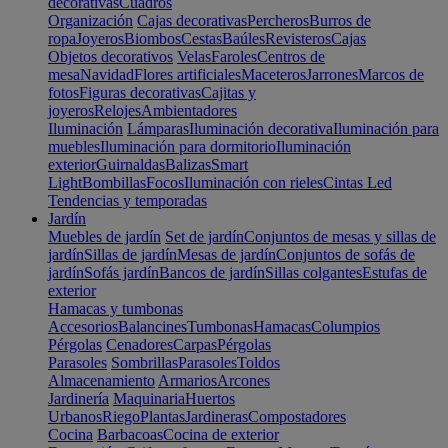
decorativas
Cuadros
Organización
Cajas decorativas
Percheros
Burros de
ropa
Joyeros
Biombos
Cestas
Baúles
Revisteros
Cajas
Objetos decorativos
Velas
Faroles
Centros de
mesa
Navidad
Flores artificiales
Maceteros
Jarrones
Marcos de
fotos
Figuras decorativas
Cajitas y
joyeros
Relojes
Ambientadores
Iluminación
Lámparas
Iluminación decorativa
Iluminación para
muebles
Iluminación para dormitorio
Iluminación
exterior
Guirnaldas
Balizas
Smart
Light
Bombillas
Focos
Iluminación con rieles
Cintas Led
Tendencias y temporadas
Jardín
Muebles de jardín
Set de jardín
Conjuntos de mesas y sillas de
jardín
Sillas de jardín
Mesas de jardín
Conjuntos de sofás de
jardín
Sofás jardín
Bancos de jardín
Sillas colgantes
Estufas de
exterior
Hamacas y tumbonas
Accesorios
Balancines
Tumbonas
Hamacas
Columpios
Pérgolas
Cenadores
Carpas
Pérgolas
Parasoles
Sombrillas
Parasoles
Toldos
Almacenamiento
Armarios
Arcones
Jardinería
Maquinaria
Huertos
Urbanos
Riego
Plantas
Jardineras
Compostadores
Cocina
Barbacoas
Cocina de exterior