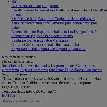
Baño
Accesorios de baño
Colgadores
baño
Papeleras
Dispensadores
Toalleros
Jaboneras
Escobillero
Port
de ropa
Muebles de baño
Botiquines
Conjuntos de muebles para
baño
Tocadores para baño
Armarios para baño
Repisa para
baño
Espejos de baño
Espejos de baño sin Luz
Espejos de baño
iluminados
Espejos de baño con aumento
Sanitarios
Bañeras
Lavabos
Mamparas
Grifería
Grifos para cocina
Grifos para ducha
Seguridad de baño
Barras de seguridad para baño
Resumen de tu pedido
¡Tu carrito está vacío!
Suscríbete a la newsletter
Todas las promociones
Colecciones
Conforama
Tarjeta Conforama
Financiación
Catálogos Conforama
Seguir Comprando
*Descuentos, cupones y servicios son aplicados en el carrito. Haz
clic en Tramitar Pedido para ver estos descuentos e importes
Pago 100% seguro
Total con descuento
(IVA incluido*)
Ir Al Carrito