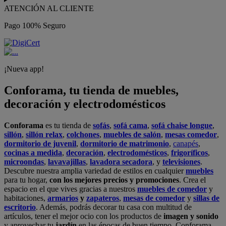
ATENCIÓN AL CLIENTE
Pago 100% Seguro
¡Nueva app!
Conforama, tu tienda de muebles,
decoración y electrodomésticos
Conforama
es tu tienda de
sofás
,
sofá cama
,
sofá chaise longue
,
sillón
,
sillón relax
,
colchones
,
muebles de salón
,
mesas comedor
,
dormitorio de juvenil
,
dormitorio de matrimonio
,
canapés
,
cocinas a medida
,
decoración
,
electrodomésticos
,
frigoríficos
,
microondas
,
lavavajillas
,
lavadora secadora
, y
televisiones
.
Descubre nuestra amplia variedad de estilos en cualquier
muebles
para tu hogar,
con los mejores precios y promociones
. Crea el
espacio en el que vives gracias a nuestros
muebles de comedor
y
habitaciones,
armarios
y
zapateros
,
mesas de comedor
y
sillas de
escritorio
. Además, podrás decorar tu casa con multitud de
artículos, tener el mejor ocio con los productos de
imagen y sonido
y aprovechar tu
jardín
en las épocas de buen tiempo. Conforama