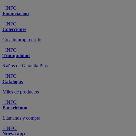
+INFO
Financiación
+INFO
Colecciones
Crea tu propio estilo
+INFO
Tranquilidad
6 años de Garantía Plus
+INFO
Catálogos
Miles de productos
+INFO
Por teléfono
Llámanos y compra
+INFO
Nueva app