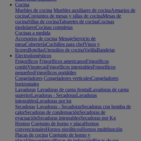
Cocina
Muebles de cocina
Muebles auxiliares de cocina
Armarios de
cocina
Conjuntos de mesas y sillas de cocina
Mesas de
cocina
Sillas de cocina
Taburetes de cocina
Cocinas
modulares
Cocinas completas
Cocinas a medida
Accesorios de cocina
Menaje
Servicio de
mesa
Cubertería
Cuchillos para chef
Vinos y
licores
Botellas
Utensilios de cocina
Vajilla
Bandejas
Electrodomésticos
Frigoríficos
Frigoríficos americanos
Frigoríficos
combi
Vinotecas
Frigoríficos integrables
Frigoríficos
pequeños
Frigoríficos portátiles
Congeladores
Congeladores verticales
Congeladores
horizontales
Lavadoras
Lavadoras de carga frontal
Lavadoras de carga
superior
Lavadoras - Secadoras
Lavadoras
integrables
Lavadoras por kg
Secadoras
Lavadoras - Secadoras
Secadoras con bomba de
calor
Secadoras de condensación
Secadoras de
evacuación
Secadoras integrables
Secadoras por Kg
Hornos
Conjunto de horno y placa
Hornos
convencionales
Hornos pirolíticos
Hornos multifunción
Placas de cocina
Conjunto de horno y
placa
Vitrocerámica
Placas de inducción
Placas de gas