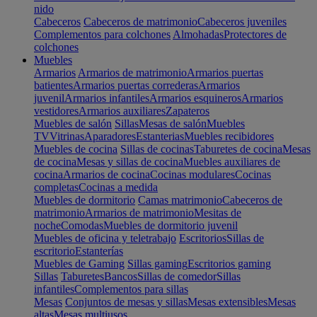
nido
Cabeceros
Cabeceros de matrimonio
Cabeceros juveniles
Complementos para colchones
Almohadas
Protectores de
colchones
Muebles
Armarios
Armarios de matrimonio
Armarios puertas
batientes
Armarios puertas correderas
Armarios
juvenil
Armarios infantiles
Armarios esquineros
Armarios
vestidores
Armarios auxiliares
Zapateros
Muebles de salón
Sillas
Mesas de salón
Muebles
TV
Vitrinas
Aparadores
Estanterias
Muebles recibidores
Muebles de cocina
Sillas de cocinas
Taburetes de cocina
Mesas
de cocina
Mesas y sillas de cocina
Muebles auxiliares de
cocina
Armarios de cocina
Cocinas modulares
Cocinas
completas
Cocinas a medida
Muebles de dormitorio
Camas matrimonio
Cabeceros de
matrimonio
Armarios de matrimonio
Mesitas de
noche
Comodas
Muebles de dormitorio juvenil
Muebles de oficina y teletrabajo
Escritorios
Sillas de
escritorio
Estanterías
Muebles de Gaming
Sillas gaming
Escritorios gaming
Sillas
Taburetes
Bancos
Sillas de comedor
Sillas
infantiles
Complementos para sillas
Mesas
Conjuntos de mesas y sillas
Mesas extensibles
Mesas
altas
Mesas multiusos