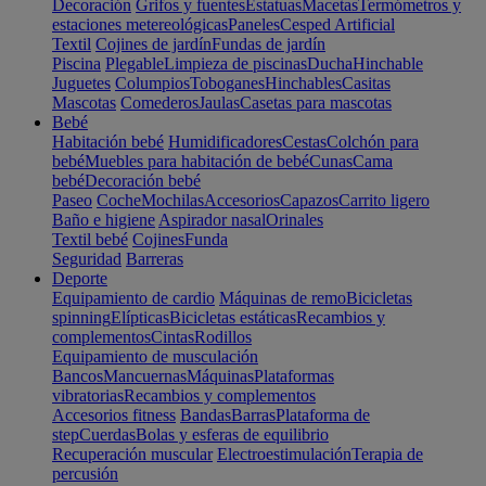
Decoración
Grifos y fuentes
Estatuas
Macetas
Termómetros y
estaciones metereológicas
Paneles
Cesped Artificial
Textil
Cojines de jardín
Fundas de jardín
Piscina
Plegable
Limpieza de piscinas
Ducha
Hinchable
Juguetes
Columpios
Toboganes
Hinchables
Casitas
Mascotas
Comederos
Jaulas
Casetas para mascotas
Bebé
Habitación bebé
Humidificadores
Cestas
Colchón para
bebé
Muebles para habitación de bebé
Cunas
Cama
bebé
Decoración bebé
Paseo
Coche
Mochilas
Accesorios
Capazos
Carrito ligero
Baño e higiene
Aspirador nasal
Orinales
Textil bebé
Cojines
Funda
Seguridad
Barreras
Deporte
Equipamiento de cardio
Máquinas de remo
Bicicletas
spinning
Elípticas
Bicicletas estáticas
Recambios y
complementos
Cintas
Rodillos
Equipamiento de musculación
Bancos
Mancuernas
Máquinas
Plataformas
vibratorias
Recambios y complementos
Accesorios fitness
Bandas
Barras
Plataforma de
step
Cuerdas
Bolas y esferas de equilibrio
Recuperación muscular
Electroestimulación
Terapia de
percusión