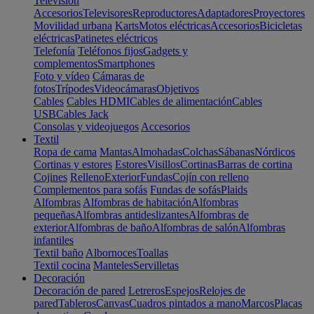
Televisión
Accesorios
Televisores
Reproductores
Adaptadores
Proyectores
Movilidad urbana
Karts
Motos eléctricas
Accesorios
Bicicletas
eléctricas
Patinetes eléctricos
Telefonía
Teléfonos fijos
Gadgets y
complementos
Smartphones
Foto y vídeo
Cámaras de
fotos
Trípodes
Videocámaras
Objetivos
Cables
Cables HDMI
Cables de alimentación
Cables
USB
Cables Jack
Consolas y videojuegos
Accesorios
Textil
Ropa de cama
Mantas
Almohadas
Colchas
Sábanas
Nórdicos
Cortinas y estores
Estores
Visillos
Cortinas
Barras de cortina
Cojines
Relleno
Exterior
Fundas
Cojín con relleno
Complementos para sofás
Fundas de sofás
Plaids
Alfombras
Alfombras de habitación
Alfombras
pequeñas
Alfombras antideslizantes
Alfombras de
exterior
Alfombras de baño
Alfombras de salón
Alfombras
infantiles
Textil baño
Albornoces
Toallas
Textil cocina
Manteles
Servilletas
Decoración
Decoración de pared
Letreros
Espejos
Relojes de
pared
Tableros
Canvas
Cuadros pintados a mano
Marcos
Placas