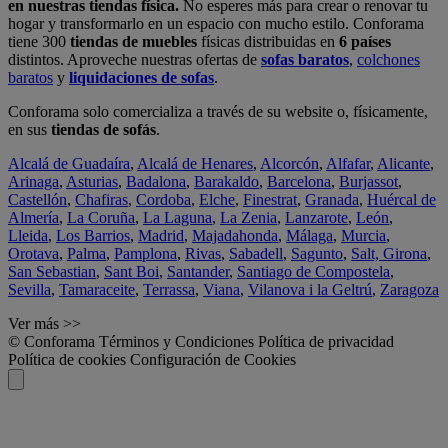
en nuestras tiendas física.
No esperes más para crear o renovar tu
hogar y transformarlo en un espacio con mucho estilo. Conforama
tiene 300
tiendas de muebles
físicas distribuidas en
6 países
distintos. Aproveche nuestras ofertas de
sofas baratos
,
colchones
baratos
y
liquidaciones de sofas
.
Conforama solo comercializa a través de su website o, físicamente,
en sus
tiendas de sofás
.
Alcalá de Guadaíra
,
Alcalá de Henares
,
Alcorcón
,
Alfafar
,
Alicante
,
Arinaga
,
Asturias
,
Badalona
,
Barakaldo
,
Barcelona
,
Burjassot
,
Castellón
,
Chafiras
,
Cordoba
,
Elche
,
Finestrat
,
Granada
,
Huércal de
Almería
,
La Coruña
,
La Laguna
,
La Zenia
,
Lanzarote
,
León
,
Lleida
,
Los Barrios
,
Madrid
,
Majadahonda
,
Málaga
,
Murcia
,
Orotava
,
Palma
,
Pamplona
,
Rivas
,
Sabadell
,
Sagunto
,
Salt, Girona
,
San Sebastian
,
Sant Boi
,
Santander
,
Santiago de Compostela
,
Sevilla
,
Tamaraceite
,
Terrassa
,
Viana
,
Vilanova i la Geltrú
,
Zaragoza
Ver más >>
© Conforama
Términos y Condiciones
Política de privacidad
Política de cookies
Configuración de Cookies