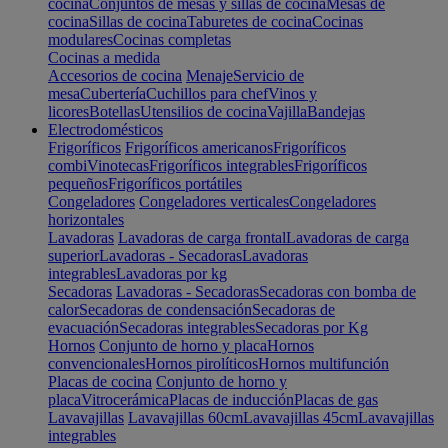
cocina
Conjuntos de mesas y sillas de cocina
Mesas de
cocina
Sillas de cocina
Taburetes de cocina
Cocinas
modulares
Cocinas completas
Cocinas a medida
Accesorios de cocina
Menaje
Servicio de
mesa
Cubertería
Cuchillos para chef
Vinos y
licores
Botellas
Utensilios de cocina
Vajilla
Bandejas
Electrodomésticos
Frigoríficos
Frigoríficos americanos
Frigoríficos
combi
Vinotecas
Frigoríficos integrables
Frigoríficos
pequeños
Frigoríficos portátiles
Congeladores
Congeladores verticales
Congeladores
horizontales
Lavadoras
Lavadoras de carga frontal
Lavadoras de carga
superior
Lavadoras - Secadoras
Lavadoras
integrables
Lavadoras por kg
Secadoras
Lavadoras - Secadoras
Secadoras con bomba de
calor
Secadoras de condensación
Secadoras de
evacuación
Secadoras integrables
Secadoras por Kg
Hornos
Conjunto de horno y placa
Hornos
convencionales
Hornos pirolíticos
Hornos multifunción
Placas de cocina
Conjunto de horno y
placa
Vitrocerámica
Placas de inducción
Placas de gas
Lavavajillas
Lavavajillas 60cm
Lavavajillas 45cm
Lavavajillas
integrables