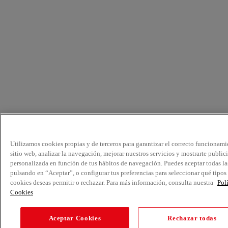
Utilizamos cookies propias y de terceros para garantizar el correcto funcionami
sitio web, analizar la navegación, mejorar nuestros servicios y mostrarte public
personalizada en función de tus hábitos de navegación. Puedes aceptar todas la
pulsando en “Aceptar”, o configurar tus preferencias para seleccionar qué tipos
cookies deseas permitir o rechazar. Para más información, consulta nuestra
Pol
Cookies
Aceptar Cookies
Rechazar todas