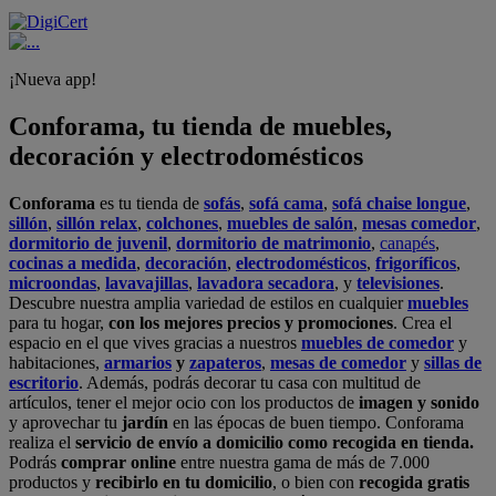
¡Nueva app!
Conforama, tu tienda de muebles,
decoración y electrodomésticos
Conforama
es tu tienda de
sofás
,
sofá cama
,
sofá chaise longue
,
sillón
,
sillón relax
,
colchones
,
muebles de salón
,
mesas comedor
,
dormitorio de juvenil
,
dormitorio de matrimonio
,
canapés
,
cocinas a medida
,
decoración
,
electrodomésticos
,
frigoríficos
,
microondas
,
lavavajillas
,
lavadora secadora
, y
televisiones
.
Descubre nuestra amplia variedad de estilos en cualquier
muebles
para tu hogar,
con los mejores precios y promociones
. Crea el
espacio en el que vives gracias a nuestros
muebles de comedor
y
habitaciones,
armarios
y
zapateros
,
mesas de comedor
y
sillas de
escritorio
. Además, podrás decorar tu casa con multitud de
artículos, tener el mejor ocio con los productos de
imagen y sonido
y aprovechar tu
jardín
en las épocas de buen tiempo. Conforama
realiza el
servicio de envío a domicilio como recogida en tienda.
Podrás
comprar online
entre nuestra gama de más de 7.000
productos y
recibirlo en tu domicilio
, o bien con
recogida gratis