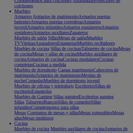
Complementos para colchones
Almohadas
Protectores de
colchones
Muebles
Armarios
Armarios de matrimonio
Armarios puertas
batientes
Armarios puertas correderas
Armarios
juvenil
Armarios infantiles
Armarios esquineros
Armarios
vestidores
Armarios auxiliares
Zapateros
Muebles de salón
Sillas
Mesas de salón
Muebles
TV
Vitrinas
Aparadores
Estanterias
Muebles recibidores
Muebles de cocina
Sillas de cocinas
Taburetes de cocina
Mesas
de cocina
Mesas y sillas de cocina
Muebles auxiliares de
cocina
Armarios de cocina
Cocinas modulares
Cocinas
completas
Cocinas a medida
Muebles de dormitorio
Camas matrimonio
Cabeceros de
matrimonio
Armarios de matrimonio
Mesitas de
noche
Comodas
Muebles de dormitorio juvenil
Muebles de oficina y teletrabajo
Escritorios
Sillas de
escritorio
Estanterías
Muebles de Gaming
Sillas gaming
Escritorios gaming
Sillas
Taburetes
Bancos
Sillas de comedor
Sillas
infantiles
Complementos para sillas
Mesas
Conjuntos de mesas y sillas
Mesas extensibles
Mesas
altas
Mesas multiusos
Cocina
Muebles de cocina
Muebles auxiliares de cocina
Armarios de