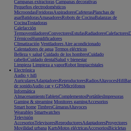
Campanas extractoras
Campanas decorativas
Pequeños electrodomésticos
Microondas
Freidoras
Aspiradores
Cafeteras
Planchas de
asar
Batidoras
Amasadores
Robots de Cocina
Balanzas de
Cocina
Tostadoras
Calefacción
Termoventiladores
Convectores
Estufas
Radiadores
Calefactores
D
Térmicos
Humidificadores
Climatización
Ventiladores
Aire acondicionado
Calentadores de agua
Termos eléctricos
Belleza y salud
Cuidado de los hombres
Cuidado
cabello
Cuidado dental
Salud y bienestar
Limpieza
Limpieza a vapor
Robot limpiacristales
Electrónica
Audio y hifi
Auriculares
Adaptadores
Reproductores
Radios
Altavoces
Hifi
Bar
de sonido
Audio car y GPS
Micrófonos
Informática
Almacenamiento
Tablets
Complementos
Portátiles
Impresoras
Gaming & streaming
Monitores gaming
Accesorios
Smart home
Timbres
Cámaras
Altavoces
Wearables
Smartwatches
Televisión
Accesorios
Televisores
Reproductores
Adaptadores
Proyectores
Movilidad urbana
Karts
Motos eléctricas
Accesorios
Bicicletas