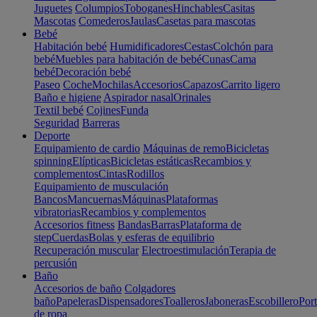
Juguetes
Columpios
Toboganes
Hinchables
Casitas
Mascotas
Comederos
Jaulas
Casetas para mascotas
Bebé
Habitación bebé
Humidificadores
Cestas
Colchón para
bebé
Muebles para habitación de bebé
Cunas
Cama
bebé
Decoración bebé
Paseo
Coche
Mochilas
Accesorios
Capazos
Carrito ligero
Baño e higiene
Aspirador nasal
Orinales
Textil bebé
Cojines
Funda
Seguridad
Barreras
Deporte
Equipamiento de cardio
Máquinas de remo
Bicicletas
spinning
Elípticas
Bicicletas estáticas
Recambios y
complementos
Cintas
Rodillos
Equipamiento de musculación
Bancos
Mancuernas
Máquinas
Plataformas
vibratorias
Recambios y complementos
Accesorios fitness
Bandas
Barras
Plataforma de
step
Cuerdas
Bolas y esferas de equilibrio
Recuperación muscular
Electroestimulación
Terapia de
percusión
Baño
Accesorios de baño
Colgadores
baño
Papeleras
Dispensadores
Toalleros
Jaboneras
Escobillero
Port
de ropa