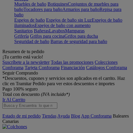
Muebles de baño
Botiquines
Conjuntos de muebles para
baño
Tocadores para baño
Armarios para baño
Repisa para
baño
Espejos de baño
Espejos de baño sin Luz
Espejos de baño
iluminados
Espejos de baño con aumento
Sanitarios
Bañeras
Lavabos
Mamparas
Grifería
Grifos para cocina
Grifos para ducha
Seguridad de baño
Barras de seguridad para baño
Resumen de tu pedido
¡Tu carrito está vacío!
Suscríbete a la newsletter
Todas las promociones
Colecciones
Conforama
Tarjeta Conforama
Financiación
Catálogos Conforama
Seguir Comprando
*Descuentos, cupones y servicios son aplicados en el carrito. Haz
clic en Tramitar Pedido para ver estos descuentos e importes
Pago 100% seguro
Total con descuento
(IVA incluido*)
Ir Al Carrito
Estado de mi pedido
Tiendas
Ayuda
Blog
App Conforama
Baleares
Canarias