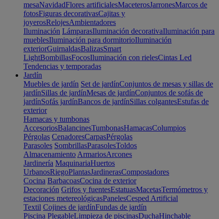
mesa
Navidad
Flores artificiales
Maceteros
Jarrones
Marcos de
fotos
Figuras decorativas
Cajitas y
joyeros
Relojes
Ambientadores
Iluminación
Lámparas
Iluminación decorativa
Iluminación para
muebles
Iluminación para dormitorio
Iluminación
exterior
Guirnaldas
Balizas
Smart
Light
Bombillas
Focos
Iluminación con rieles
Cintas Led
Tendencias y temporadas
Jardín
Muebles de jardín
Set de jardín
Conjuntos de mesas y sillas de
jardín
Sillas de jardín
Mesas de jardín
Conjuntos de sofás de
jardín
Sofás jardín
Bancos de jardín
Sillas colgantes
Estufas de
exterior
Hamacas y tumbonas
Accesorios
Balancines
Tumbonas
Hamacas
Columpios
Pérgolas
Cenadores
Carpas
Pérgolas
Parasoles
Sombrillas
Parasoles
Toldos
Almacenamiento
Armarios
Arcones
Jardinería
Maquinaria
Huertos
Urbanos
Riego
Plantas
Jardineras
Compostadores
Cocina
Barbacoas
Cocina de exterior
Decoración
Grifos y fuentes
Estatuas
Macetas
Termómetros y
estaciones metereológicas
Paneles
Cesped Artificial
Textil
Cojines de jardín
Fundas de jardín
Piscina
Plegable
Limpieza de piscinas
Ducha
Hinchable