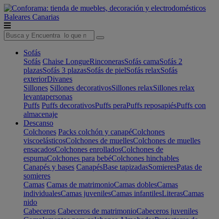
Baleares
Canarias
Sofás
Sofás
Chaise Longue
Rinconeras
Sofás cama
Sofás 2
plazas
Sofás 3 plazas
Sofás de piel
Sofás relax
Sofás
exterior
Divanes
Sillones
Sillones decorativos
Sillones relax
Sillones relax
levantapersonas
Puffs
Puffs decorativos
Puffs pera
Puffs reposapiés
Puffs con
almacenaje
Descanso
Colchones
Packs colchón y canapé
Colchones
viscoelásticos
Colchones de muelles
Colchones de muelles
ensacados
Colchones enrollados
Colchones de
espuma
Colchones para bebé
Colchones hinchables
Canapés y bases
Canapés
Base tapizadas
Somieres
Patas de
somieres
Camas
Camas de matrimonio
Camas dobles
Camas
individuales
Camas juveniles
Camas infantiles
Literas
Camas
nido
Cabeceros
Cabeceros de matrimonio
Cabeceros juveniles