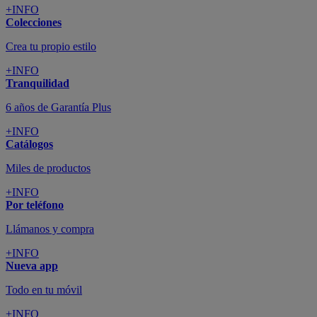
+INFO
Colecciones
Crea tu propio estilo
+INFO
Tranquilidad
6 años de Garantía Plus
+INFO
Catálogos
Miles de productos
+INFO
Por teléfono
Llámanos y compra
+INFO
Nueva app
Todo en tu móvil
+INFO