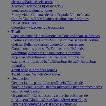
eléctricas
Patinetes eléctricos
Telefonía
Teléfonos fijos
Gadgets y
complementos
Smartphones
Foto y vídeo
Cámaras de fotos
Trípodes
Videocámaras
Cables
Cables HDMI
Cables de alimentación
Cables
USB
Cables Jack
Consolas y videojuegos
Accesorios
Textil
Ropa de cama
Mantas
Almohadas
Colchas
Sábanas
Nórdicos
Cortinas y estores
Estores
Visillos
Cortinas
Barras de cortina
Cojines
Relleno
Exterior
Fundas
Cojín con relleno
Complementos para sofás
Fundas de sofás
Plaids
Alfombras
Alfombras de habitación
Alfombras
pequeñas
Alfombras antideslizantes
Alfombras de
exterior
Alfombras de baño
Alfombras de salón
Alfombras
infantiles
Textil baño
Albornoces
Toallas
Textil cocina
Manteles
Servilletas
Decoración
Decoración de pared
Letreros
Espejos
Relojes de
pared
Tableros
Canvas
Cuadros pintados a mano
Marcos
Placas
decorativas
Cuadros
Organización
Cajas decorativas
Percheros
Burros de
ropa
Joyeros
Biombos
Cestas
Baúles
Revisteros
Cajas
Objetos decorativos
Velas
Faroles
Centros de