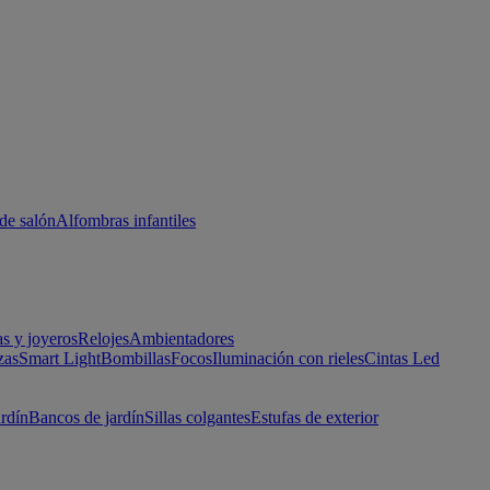
de salón
Alfombras infantiles
as y joyeros
Relojes
Ambientadores
zas
Smart Light
Bombillas
Focos
Iluminación con rieles
Cintas Led
ardín
Bancos de jardín
Sillas colgantes
Estufas de exterior