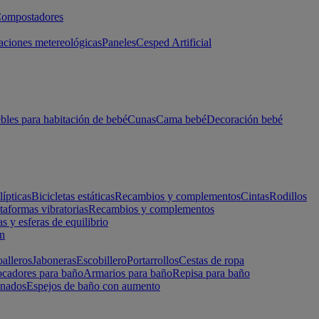
ompostadores
aciones metereológicas
Paneles
Cesped Artificial
les para habitación de bebé
Cunas
Cama bebé
Decoración bebé
lípticas
Bicicletas estáticas
Recambios y complementos
Cintas
Rodillos
taformas vibratorias
Recambios y complementos
s y esferas de equilibrio
ón
alleros
Jaboneras
Escobillero
Portarrollos
Cestas de ropa
cadores para baño
Armarios para baño
Repisa para baño
inados
Espejos de baño con aumento