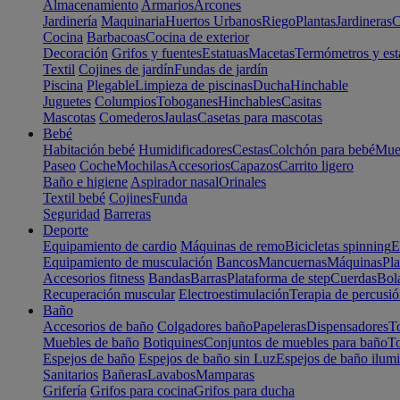
Almacenamiento
Armarios
Arcones
Jardinería
Maquinaria
Huertos Urbanos
Riego
Plantas
Jardineras
C
Cocina
Barbacoas
Cocina de exterior
Decoración
Grifos y fuentes
Estatuas
Macetas
Termómetros y est
Textil
Cojines de jardín
Fundas de jardín
Piscina
Plegable
Limpieza de piscinas
Ducha
Hinchable
Juguetes
Columpios
Toboganes
Hinchables
Casitas
Mascotas
Comederos
Jaulas
Casetas para mascotas
Bebé
Habitación bebé
Humidificadores
Cestas
Colchón para bebé
Mueb
Paseo
Coche
Mochilas
Accesorios
Capazos
Carrito ligero
Baño e higiene
Aspirador nasal
Orinales
Textil bebé
Cojines
Funda
Seguridad
Barreras
Deporte
Equipamiento de cardio
Máquinas de remo
Bicicletas spinning
E
Equipamiento de musculación
Bancos
Mancuernas
Máquinas
Pla
Accesorios fitness
Bandas
Barras
Plataforma de step
Cuerdas
Bola
Recuperación muscular
Electroestimulación
Terapia de percusi
Baño
Accesorios de baño
Colgadores baño
Papeleras
Dispensadores
To
Muebles de baño
Botiquines
Conjuntos de muebles para baño
To
Espejos de baño
Espejos de baño sin Luz
Espejos de baño ilum
Sanitarios
Bañeras
Lavabos
Mamparas
Grifería
Grifos para cocina
Grifos para ducha