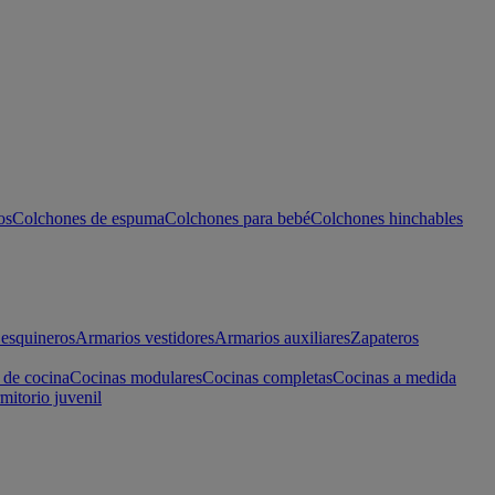
os
Colchones de espuma
Colchones para bebé
Colchones hinchables
esquineros
Armarios vestidores
Armarios auxiliares
Zapateros
 de cocina
Cocinas modulares
Cocinas completas
Cocinas a medida
mitorio juvenil