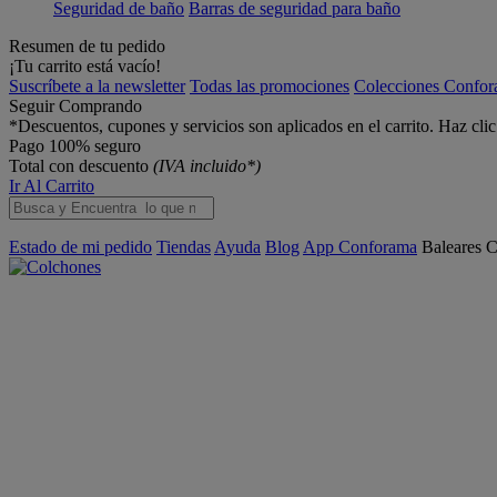
Seguridad de baño
Barras de seguridad para baño
Resumen de tu pedido
¡Tu carrito está vacío!
Suscríbete a la newsletter
Todas las promociones
Colecciones Confo
Seguir Comprando
*Descuentos, cupones y servicios son aplicados en el carrito. Haz cli
Pago 100% seguro
Total con descuento
(IVA incluido*)
Ir Al Carrito
Estado de mi pedido
Tiendas
Ayuda
Blog
App Conforama
Baleares
C