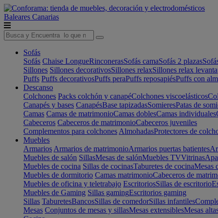
Baleares
Canarias
Sofás
Sofás
Chaise Longue
Rinconeras
Sofás cama
Sofás 2 plazas
Sofá
Sillones
Sillones decorativos
Sillones relax
Sillones relax levant
Puffs
Puffs decorativos
Puffs pera
Puffs reposapiés
Puffs con al
Descanso
Colchones
Packs colchón y canapé
Colchones viscoelásticos
Col
Canapés y bases
Canapés
Base tapizadas
Somieres
Patas de somi
Camas
Camas de matrimonio
Camas dobles
Camas individuales
Cabeceros
Cabeceros de matrimonio
Cabeceros juveniles
Complementos para colchones
Almohadas
Protectores de colch
Muebles
Armarios
Armarios de matrimonio
Armarios puertas batientes
Ar
Muebles de salón
Sillas
Mesas de salón
Muebles TV
Vitrinas
Apa
Muebles de cocina
Sillas de cocinas
Taburetes de cocina
Mesas d
Muebles de dormitorio
Camas matrimonio
Cabeceros de matrim
Muebles de oficina y teletrabajo
Escritorios
Sillas de escritorio
Es
Muebles de Gaming
Sillas gaming
Escritorios gaming
Sillas
Taburetes
Bancos
Sillas de comedor
Sillas infantiles
Complem
Mesas
Conjuntos de mesas y sillas
Mesas extensibles
Mesas alta