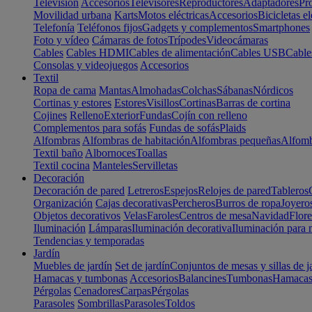
Televisión
Accesorios
Televisores
Reproductores
Adaptadores
Pr
Movilidad urbana
Karts
Motos eléctricas
Accesorios
Bicicletas el
Telefonía
Teléfonos fijos
Gadgets y complementos
Smartphones
Foto y vídeo
Cámaras de fotos
Trípodes
Videocámaras
Cables
Cables HDMI
Cables de alimentación
Cables USB
Cable
Consolas y videojuegos
Accesorios
Textil
Ropa de cama
Mantas
Almohadas
Colchas
Sábanas
Nórdicos
Cortinas y estores
Estores
Visillos
Cortinas
Barras de cortina
Cojines
Relleno
Exterior
Fundas
Cojín con relleno
Complementos para sofás
Fundas de sofás
Plaids
Alfombras
Alfombras de habitación
Alfombras pequeñas
Alfomb
Textil baño
Albornoces
Toallas
Textil cocina
Manteles
Servilletas
Decoración
Decoración de pared
Letreros
Espejos
Relojes de pared
Tableros
Organización
Cajas decorativas
Percheros
Burros de ropa
Joyero
Objetos decorativos
Velas
Faroles
Centros de mesa
Navidad
Flore
Iluminación
Lámparas
Iluminación decorativa
Iluminación para 
Tendencias y temporadas
Jardín
Muebles de jardín
Set de jardín
Conjuntos de mesas y sillas de j
Hamacas y tumbonas
Accesorios
Balancines
Tumbonas
Hamaca
Pérgolas
Cenadores
Carpas
Pérgolas
Parasoles
Sombrillas
Parasoles
Toldos