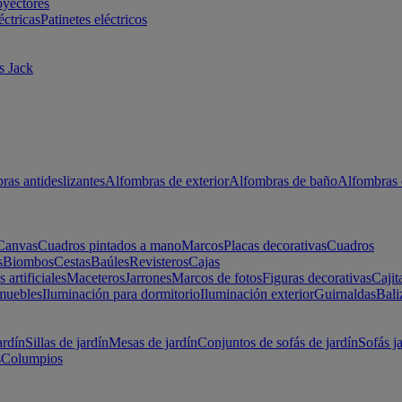
oyectores
éctricas
Patinetes eléctricos
s Jack
ras antideslizantes
Alfombras de exterior
Alfombras de baño
Alfombras 
Canvas
Cuadros pintados a mano
Marcos
Placas decorativas
Cuadros
s
Biombos
Cestas
Baúles
Revisteros
Cajas
s artificiales
Maceteros
Jarrones
Marcos de fotos
Figuras decorativas
Cajit
muebles
Iluminación para dormitorio
Iluminación exterior
Guirnaldas
Bali
ardín
Sillas de jardín
Mesas de jardín
Conjuntos de sofás de jardín
Sofás j
s
Columpios