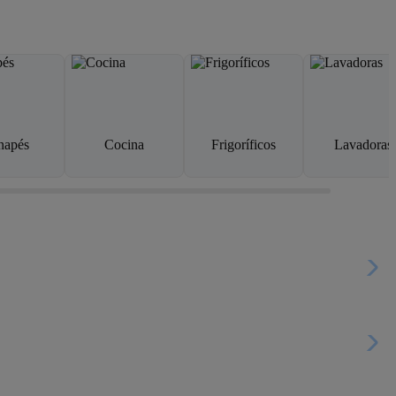
napés
Cocina
Frigoríficos
Lavadoras