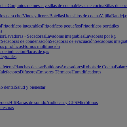
cina
Conjuntos de mesas y sillas de cocina
Mesas de cocina
Sillas de coc
los para chef
Vinos y licores
Botellas
Utensilios de cocina
Vajilla
Bandeja
s
Frigoríficos integrables
Frigoríficos pequeños
Frigoríficos portátiles
es
ior
Lavadoras - Secadoras
Lavadoras integrables
Lavadoras por kg
r
Secadoras de condensación
Secadoras de evacuación
Secadoras integra
s pirolíticos
Hornos multifunción
s de inducción
Placas de gas
ntegrables
afeteras
Planchas de asar
Batidoras
Amasadores
Robots de Cocina
Balanz
alefactores
Difusores
Emisores Térmicos
Humidificadores
o dental
Salud y bienestar
voces
Hifi
Barras de sonido
Audio car y GPS
Micrófonos
presoras