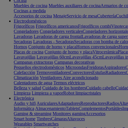
Cocina
Muebles de cocina
Muebles auxiliares de cocina
Armarios de co
Cocinas a medida
Accesorios de cocina
Menaje
Servicio de mesa
Cubertería
Cuchil
Electrodomésticos
Frigoríficos
Frigoríficos americanos
Frigoríficos combi
Vinoteca
Congeladores
Congeladores verticales
Congeladores horizontal
Lavadoras
Lavadoras de carga frontal
Lavadoras de carga super
Secadoras
Lavadoras - Secadoras
Secadoras con bomba de calo
Hornos
Conjunto de horno y placa
Hornos convencionales
Horno
Placas de cocina
Conjunto de horno y placa
Vitrocerámica
Placa
Lavavajillas
Lavavajillas 60cm
Lavavajillas 45cm
Lavavajillas i
Campanas extractoras
Campanas decorativas
Pequeños electrodomésticos
Microondas
Freidoras
Aspiradores
C
Calefacción
Termoventiladores
Convectores
Estufas
Radiadores
C
Climatización
Ventiladores
Aire acondicionado
Calentadores de agua
Termos eléctricos
Belleza y salud
Cuidado de los hombres
Cuidado cabello
Cuidad
Limpieza
Limpieza a vapor
Robot limpiacristales
Electrónica
Audio y hifi
Auriculares
Adaptadores
Reproductores
Radios
Alta
Informática
Almacenamiento
Tablets
Complementos
Portátiles
Im
Gaming & streaming
Monitores gaming
Accesorios
Smart home
Timbres
Cámaras
Altavoces
Wearables
Smartwatches