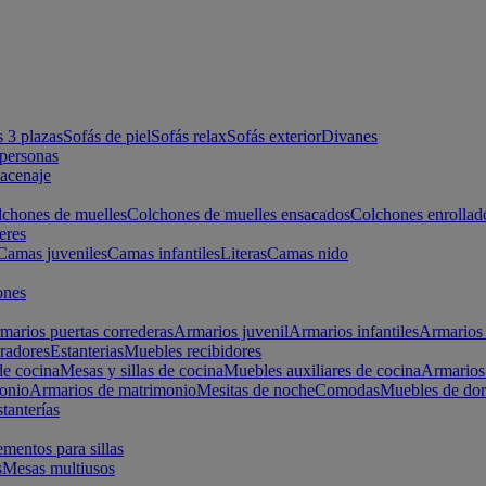
s 3 plazas
Sofás de piel
Sofás relax
Sofás exterior
Divanes
apersonas
macenaje
chones de muelles
Colchones de muelles ensacados
Colchones enrollad
eres
Camas juveniles
Camas infantiles
Literas
Camas nido
ones
marios puertas correderas
Armarios juvenil
Armarios infantiles
Armarios 
radores
Estanterias
Muebles recibidores
e cocina
Mesas y sillas de cocina
Muebles auxiliares de cocina
Armarios
onio
Armarios de matrimonio
Mesitas de noche
Comodas
Muebles de dor
tanterías
entos para sillas
s
Mesas multiusos