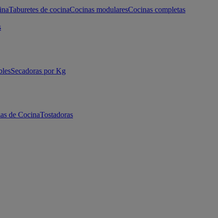
ina
Taburetes de cocina
Cocinas modulares
Cocinas completas
s
bles
Secadoras por Kg
as de Cocina
Tostadoras