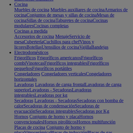
Cocina
Muebles de cocina
Muebles auxiliares de cocina
Armarios de
cocina
Conjuntos de mesas y sillas de cocina
Mesas de
cocina
Sillas de cocina
Taburetes de cocina
Cocinas
modulares
Cocinas completas
Cocinas a medida
Accesorios de cocina
Menaje
Servicio de
mesa
Cubertería
Cuchillos para chef
Vinos y
licores
Botellas
Utensilios de cocina
Vajilla
Bandejas
Electrodomésticos
Frigoríficos
Frigoríficos americanos
Frigoríficos
combi
Vinotecas
Frigoríficos integrables
Frigoríficos
pequeños
Frigoríficos portátiles
Congeladores
Congeladores verticales
Congeladores
horizontales
Lavadoras
Lavadoras de carga frontal
Lavadoras de carga
superior
Lavadoras - Secadoras
Lavadoras
integrables
Lavadoras por kg
Secadoras
Lavadoras - Secadoras
Secadoras con bomba de
calor
Secadoras de condensación
Secadoras de
evacuación
Secadoras integrables
Secadoras por Kg
Hornos
Conjunto de horno y placa
Hornos
convencionales
Hornos pirolíticos
Hornos multifunción
Placas de cocina
Conjunto de horno y
placa
Vitrocerámica
Placas de inducción
Placas de gas