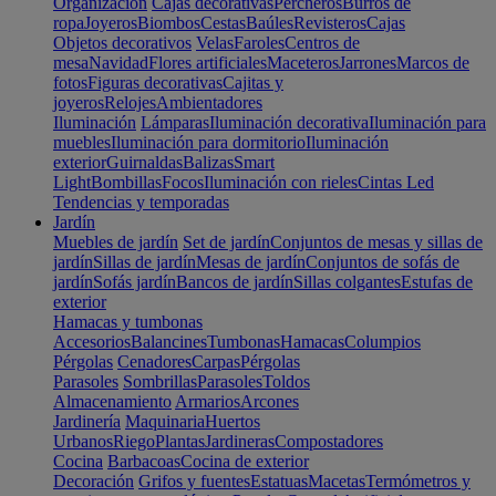
Organización
Cajas decorativas
Percheros
Burros de
ropa
Joyeros
Biombos
Cestas
Baúles
Revisteros
Cajas
Objetos decorativos
Velas
Faroles
Centros de
mesa
Navidad
Flores artificiales
Maceteros
Jarrones
Marcos de
fotos
Figuras decorativas
Cajitas y
joyeros
Relojes
Ambientadores
Iluminación
Lámparas
Iluminación decorativa
Iluminación para
muebles
Iluminación para dormitorio
Iluminación
exterior
Guirnaldas
Balizas
Smart
Light
Bombillas
Focos
Iluminación con rieles
Cintas Led
Tendencias y temporadas
Jardín
Muebles de jardín
Set de jardín
Conjuntos de mesas y sillas de
jardín
Sillas de jardín
Mesas de jardín
Conjuntos de sofás de
jardín
Sofás jardín
Bancos de jardín
Sillas colgantes
Estufas de
exterior
Hamacas y tumbonas
Accesorios
Balancines
Tumbonas
Hamacas
Columpios
Pérgolas
Cenadores
Carpas
Pérgolas
Parasoles
Sombrillas
Parasoles
Toldos
Almacenamiento
Armarios
Arcones
Jardinería
Maquinaria
Huertos
Urbanos
Riego
Plantas
Jardineras
Compostadores
Cocina
Barbacoas
Cocina de exterior
Decoración
Grifos y fuentes
Estatuas
Macetas
Termómetros y