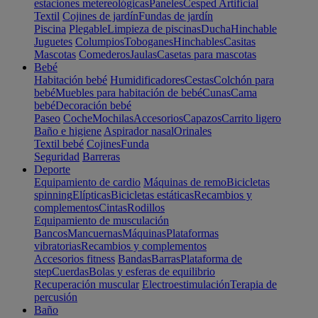
estaciones metereológicas
Paneles
Cesped Artificial
Textil
Cojines de jardín
Fundas de jardín
Piscina
Plegable
Limpieza de piscinas
Ducha
Hinchable
Juguetes
Columpios
Toboganes
Hinchables
Casitas
Mascotas
Comederos
Jaulas
Casetas para mascotas
Bebé
Habitación bebé
Humidificadores
Cestas
Colchón para
bebé
Muebles para habitación de bebé
Cunas
Cama
bebé
Decoración bebé
Paseo
Coche
Mochilas
Accesorios
Capazos
Carrito ligero
Baño e higiene
Aspirador nasal
Orinales
Textil bebé
Cojines
Funda
Seguridad
Barreras
Deporte
Equipamiento de cardio
Máquinas de remo
Bicicletas
spinning
Elípticas
Bicicletas estáticas
Recambios y
complementos
Cintas
Rodillos
Equipamiento de musculación
Bancos
Mancuernas
Máquinas
Plataformas
vibratorias
Recambios y complementos
Accesorios fitness
Bandas
Barras
Plataforma de
step
Cuerdas
Bolas y esferas de equilibrio
Recuperación muscular
Electroestimulación
Terapia de
percusión
Baño