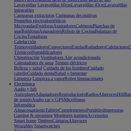
Lavavajillas
Lavavajillas 60cm
Lavavajillas 45cm
Lavavajillas
integrables
Campanas extractoras
Campanas decorativas
Pequeños electrodomésticos
Microondas
Freidoras
Aspiradores
Cafeteras
Planchas de
asar
Batidoras
Amasadores
Robots de Cocina
Balanzas de
Cocina
Tostadoras
Calefacción
Termoventiladores
Convectores
Estufas
Radiadores
Calefactores
D
Térmicos
Humidificadores
Climatización
Ventiladores
Aire acondicionado
Calentadores de agua
Termos eléctricos
Belleza y salud
Cuidado de los hombres
Cuidado
cabello
Cuidado dental
Salud y bienestar
Limpieza
Limpieza a vapor
Robot limpiacristales
Electrónica
Audio y hifi
Auriculares
Adaptadores
Reproductores
Radios
Altavoces
Hifi
Bar
de sonido
Audio car y GPS
Micrófonos
Informática
Almacenamiento
Tablets
Complementos
Portátiles
Impresoras
Gaming & streaming
Monitores gaming
Accesorios
Smart home
Timbres
Cámaras
Altavoces
Wearables
Smartwatches