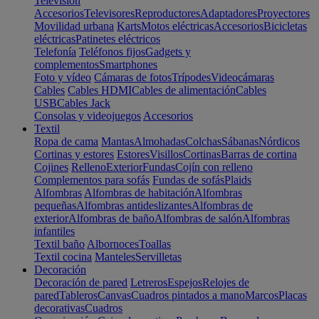
Televisión
Accesorios
Televisores
Reproductores
Adaptadores
Proyectores
Movilidad urbana
Karts
Motos eléctricas
Accesorios
Bicicletas
eléctricas
Patinetes eléctricos
Telefonía
Teléfonos fijos
Gadgets y
complementos
Smartphones
Foto y vídeo
Cámaras de fotos
Trípodes
Videocámaras
Cables
Cables HDMI
Cables de alimentación
Cables
USB
Cables Jack
Consolas y videojuegos
Accesorios
Textil
Ropa de cama
Mantas
Almohadas
Colchas
Sábanas
Nórdicos
Cortinas y estores
Estores
Visillos
Cortinas
Barras de cortina
Cojines
Relleno
Exterior
Fundas
Cojín con relleno
Complementos para sofás
Fundas de sofás
Plaids
Alfombras
Alfombras de habitación
Alfombras
pequeñas
Alfombras antideslizantes
Alfombras de
exterior
Alfombras de baño
Alfombras de salón
Alfombras
infantiles
Textil baño
Albornoces
Toallas
Textil cocina
Manteles
Servilletas
Decoración
Decoración de pared
Letreros
Espejos
Relojes de
pared
Tableros
Canvas
Cuadros pintados a mano
Marcos
Placas
decorativas
Cuadros