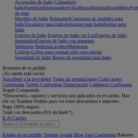
Accesorios de baño
Colgadores
baño
Papeleras
Dispensadores
Toalleros
Jaboneras
Escobillero
Port
de ropa
Muebles de baño
Botiquines
Conjuntos de muebles para
baño
Tocadores para baño
Armarios para baño
Repisa para
baño
Espejos de baño
Espejos de baño sin Luz
Espejos de baño
iluminados
Espejos de baño con aumento
Sanitarios
Bañeras
Lavabos
Mamparas
Grifería
Grifos para cocina
Grifos para ducha
Seguridad de baño
Barras de seguridad para baño
Resumen de tu pedido
¡Tu carrito está vacío!
Suscríbete a la newsletter
Todas las promociones
Colecciones
Conforama
Tarjeta Conforama
Financiación
Catálogos Conforama
Seguir Comprando
*Descuentos, cupones y servicios son aplicados en el carrito. Haz
clic en Tramitar Pedido para ver estos descuentos e importes
Pago 100% seguro
Total con descuento
(IVA incluido*)
Ir Al Carrito
Estado de mi pedido
Tiendas
Ayuda
Blog
App Conforama
Baleares