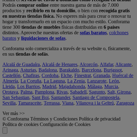
Podrás
comprar online
entre nuestra gama de más de 7.000
productos y
recibirlo en tu domicilio
, o bien con
recogida gratis
en nuestras tiendas física.
No esperes más para crear o renovar tu
hogar y transformarlo en un espacio con mucho estilo. Conforama
tiene 300
tiendas de muebles
físicas distribuidas en
6 países
distintos. Aproveche nuestras ofertas de
sofas baratos
,
colchones
baratos
y
liquidaciones de sofas
.
Conforama solo comercializa a través de su website o, físicamente,
en sus
tiendas de sofás
.
Alcalá de Guadaíra
,
Alcalá de Henares
,
Alcorcón
,
Alfafar
,
Alicante
,
Arinaga
,
Asturias
,
Badalona
,
Barakaldo
,
Barcelona
,
Burjassot
,
Castellón
,
Chafiras
,
Cordoba
,
Elche
,
Finestrat
,
Granada
,
Huércal de
Almería
,
La Coruña
,
La Laguna
,
La Zenia
,
Lanzarote
,
León
,
Lleida
,
Los Barrios
,
Madrid
,
Majadahonda
,
Málaga
,
Murcia
,
Orotava
,
Palma
,
Pamplona
,
Rivas
,
Sabadell
,
Sagunto
,
Salt, Girona
,
San Sebastian
,
Sant Boi
,
Santander
,
Santiago de Compostela
,
Sevilla
,
Tamaraceite
,
Terrassa
,
Viana
,
Vilanova i la Geltrú
,
Zaragoza
Ver más >>
© Conforama
Términos y Condiciones
Política de privacidad
Política de cookies
Configuración de Cookies