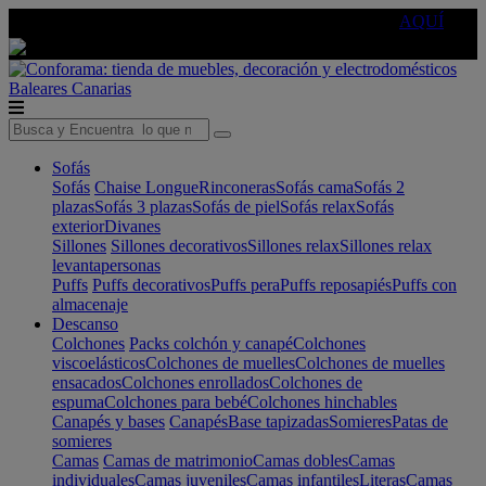
🔵Cambia tu electro con
-10% EXTRA
de descuento ☑️
AQUÍ
Baleares
Canarias
Sofás
Sofás
Chaise Longue
Rinconeras
Sofás cama
Sofás 2
plazas
Sofás 3 plazas
Sofás de piel
Sofás relax
Sofás
exterior
Divanes
Sillones
Sillones decorativos
Sillones relax
Sillones relax
levantapersonas
Puffs
Puffs decorativos
Puffs pera
Puffs reposapiés
Puffs con
almacenaje
Descanso
Colchones
Packs colchón y canapé
Colchones
viscoelásticos
Colchones de muelles
Colchones de muelles
ensacados
Colchones enrollados
Colchones de
espuma
Colchones para bebé
Colchones hinchables
Canapés y bases
Canapés
Base tapizadas
Somieres
Patas de
somieres
Camas
Camas de matrimonio
Camas dobles
Camas
individuales
Camas juveniles
Camas infantiles
Literas
Camas