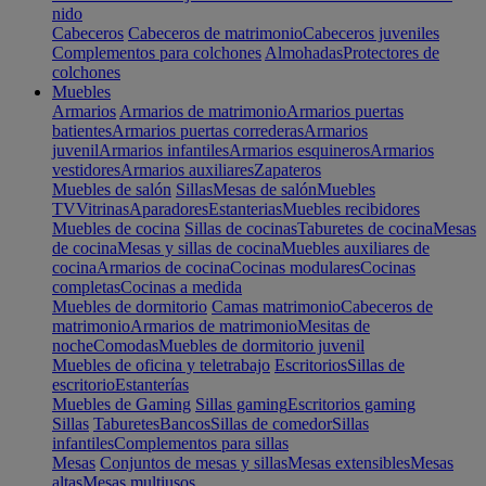
nido
Cabeceros
Cabeceros de matrimonio
Cabeceros juveniles
Complementos para colchones
Almohadas
Protectores de
colchones
Muebles
Armarios
Armarios de matrimonio
Armarios puertas
batientes
Armarios puertas correderas
Armarios
juvenil
Armarios infantiles
Armarios esquineros
Armarios
vestidores
Armarios auxiliares
Zapateros
Muebles de salón
Sillas
Mesas de salón
Muebles
TV
Vitrinas
Aparadores
Estanterias
Muebles recibidores
Muebles de cocina
Sillas de cocinas
Taburetes de cocina
Mesas
de cocina
Mesas y sillas de cocina
Muebles auxiliares de
cocina
Armarios de cocina
Cocinas modulares
Cocinas
completas
Cocinas a medida
Muebles de dormitorio
Camas matrimonio
Cabeceros de
matrimonio
Armarios de matrimonio
Mesitas de
noche
Comodas
Muebles de dormitorio juvenil
Muebles de oficina y teletrabajo
Escritorios
Sillas de
escritorio
Estanterías
Muebles de Gaming
Sillas gaming
Escritorios gaming
Sillas
Taburetes
Bancos
Sillas de comedor
Sillas
infantiles
Complementos para sillas
Mesas
Conjuntos de mesas y sillas
Mesas extensibles
Mesas
altas
Mesas multiusos