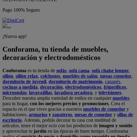
Pago 100% Seguro
¡Nueva app!
Conforama, tu tienda de muebles,
decoración y electrodomésticos
Conforama
es tu tienda de
sofás
,
sofá cama
,
sofá chaise longue
,
sillón
,
sillón relax
,
colchones
,
muebles de salón
,
mesas comedor
,
dormitorio de juvenil
,
dormitorio de matrimonio
,
canapés
,
cocinas a medida
,
decoración
,
electrodomésticos
,
frigoríficos
,
microondas
,
lavavajillas
,
lavadora secadora
, y
televisiones
.
Descubre nuestra amplia variedad de estilos en cualquier
muebles
para tu hogar,
con los mejores precios y promociones
. Crea el
espacio en el que vives gracias a nuestros
muebles de comedor
y
habitaciones,
armarios
y
zapateros
,
mesas de comedor
y
sillas de
escritorio
. Además, podrás decorar tu casa con multitud de
artículos, tener el mejor ocio con los productos de
imagen y sonido
y aprovechar tu
jardín
en las épocas de buen tiempo. Conforama
realiza el
servicio de envío a domicilio como recogida en tienda.