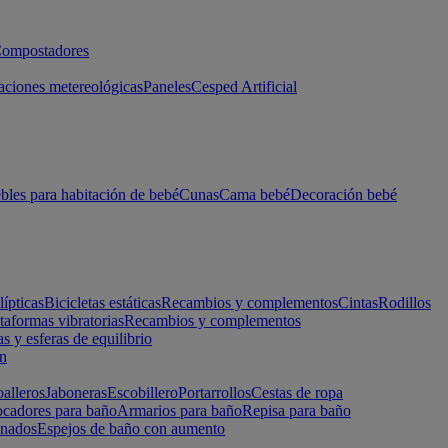
ompostadores
aciones metereológicas
Paneles
Cesped Artificial
les para habitación de bebé
Cunas
Cama bebé
Decoración bebé
lípticas
Bicicletas estáticas
Recambios y complementos
Cintas
Rodillos
taformas vibratorias
Recambios y complementos
s y esferas de equilibrio
ón
alleros
Jaboneras
Escobillero
Portarrollos
Cestas de ropa
cadores para baño
Armarios para baño
Repisa para baño
inados
Espejos de baño con aumento