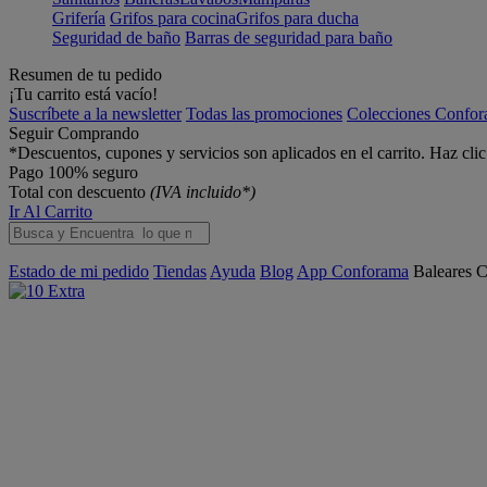
Grifería
Grifos para cocina
Grifos para ducha
Seguridad de baño
Barras de seguridad para baño
Resumen de tu pedido
¡Tu carrito está vacío!
Suscríbete a la newsletter
Todas las promociones
Colecciones Confo
Seguir Comprando
*Descuentos, cupones y servicios son aplicados en el carrito. Haz cli
Pago 100% seguro
Total con descuento
(IVA incluido*)
Ir Al Carrito
Estado de mi pedido
Tiendas
Ayuda
Blog
App Conforama
Baleares
C