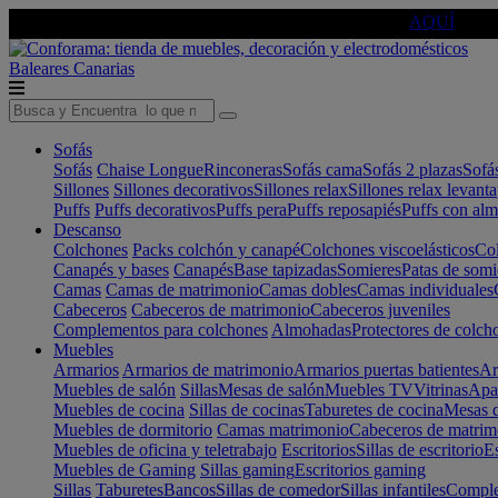
🔵Cambia tu electro con
-10% EXTRA
de descuento ☑️
AQUÍ
Baleares
Canarias
Sofás
Sofás
Chaise Longue
Rinconeras
Sofás cama
Sofás 2 plazas
Sofá
Sillones
Sillones decorativos
Sillones relax
Sillones relax levant
Puffs
Puffs decorativos
Puffs pera
Puffs reposapiés
Puffs con al
Descanso
Colchones
Packs colchón y canapé
Colchones viscoelásticos
Col
Canapés y bases
Canapés
Base tapizadas
Somieres
Patas de somi
Camas
Camas de matrimonio
Camas dobles
Camas individuales
Cabeceros
Cabeceros de matrimonio
Cabeceros juveniles
Complementos para colchones
Almohadas
Protectores de colch
Muebles
Armarios
Armarios de matrimonio
Armarios puertas batientes
Ar
Muebles de salón
Sillas
Mesas de salón
Muebles TV
Vitrinas
Apa
Muebles de cocina
Sillas de cocinas
Taburetes de cocina
Mesas d
Muebles de dormitorio
Camas matrimonio
Cabeceros de matrim
Muebles de oficina y teletrabajo
Escritorios
Sillas de escritorio
Es
Muebles de Gaming
Sillas gaming
Escritorios gaming
Sillas
Taburetes
Bancos
Sillas de comedor
Sillas infantiles
Complem