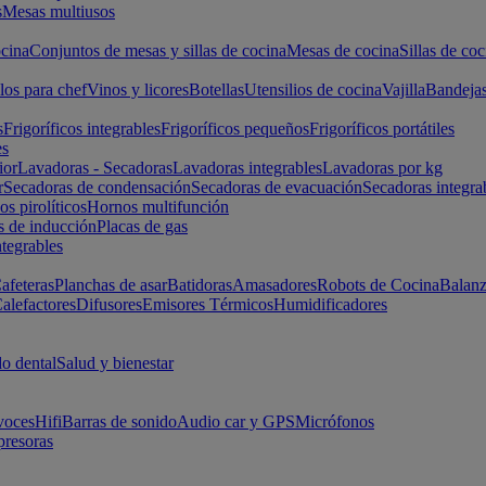
s
Mesas multiusos
cina
Conjuntos de mesas y sillas de cocina
Mesas de cocina
Sillas de coc
los para chef
Vinos y licores
Botellas
Utensilios de cocina
Vajilla
Bandeja
s
Frigoríficos integrables
Frigoríficos pequeños
Frigoríficos portátiles
es
ior
Lavadoras - Secadoras
Lavadoras integrables
Lavadoras por kg
r
Secadoras de condensación
Secadoras de evacuación
Secadoras integra
s pirolíticos
Hornos multifunción
s de inducción
Placas de gas
ntegrables
afeteras
Planchas de asar
Batidoras
Amasadores
Robots de Cocina
Balanz
alefactores
Difusores
Emisores Térmicos
Humidificadores
o dental
Salud y bienestar
voces
Hifi
Barras de sonido
Audio car y GPS
Micrófonos
presoras