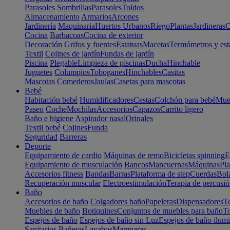
Parasoles
Sombrillas
Parasoles
Toldos
Almacenamiento
Armarios
Arcones
Jardinería
Maquinaria
Huertos Urbanos
Riego
Plantas
Jardineras
C
Cocina
Barbacoas
Cocina de exterior
Decoración
Grifos y fuentes
Estatuas
Macetas
Termómetros y est
Textil
Cojines de jardín
Fundas de jardín
Piscina
Plegable
Limpieza de piscinas
Ducha
Hinchable
Juguetes
Columpios
Toboganes
Hinchables
Casitas
Mascotas
Comederos
Jaulas
Casetas para mascotas
Bebé
Habitación bebé
Humidificadores
Cestas
Colchón para bebé
Mueb
Paseo
Coche
Mochilas
Accesorios
Capazos
Carrito ligero
Baño e higiene
Aspirador nasal
Orinales
Textil bebé
Cojines
Funda
Seguridad
Barreras
Deporte
Equipamiento de cardio
Máquinas de remo
Bicicletas spinning
E
Equipamiento de musculación
Bancos
Mancuernas
Máquinas
Pla
Accesorios fitness
Bandas
Barras
Plataforma de step
Cuerdas
Bola
Recuperación muscular
Electroestimulación
Terapia de percusi
Baño
Accesorios de baño
Colgadores baño
Papeleras
Dispensadores
To
Muebles de baño
Botiquines
Conjuntos de muebles para baño
To
Espejos de baño
Espejos de baño sin Luz
Espejos de baño ilum
Sanitarios
Bañeras
Lavabos
Mamparas