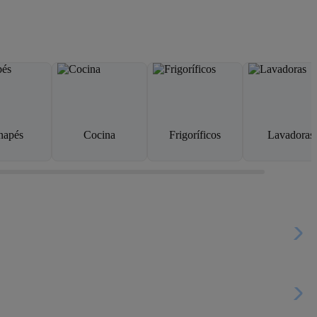
napés
Cocina
Frigoríficos
Lavadoras