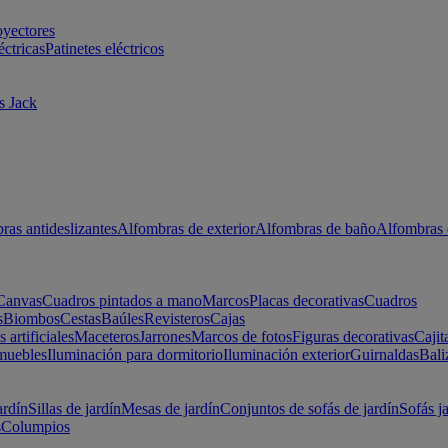
oyectores
éctricas
Patinetes eléctricos
s Jack
ras antideslizantes
Alfombras de exterior
Alfombras de baño
Alfombras 
Canvas
Cuadros pintados a mano
Marcos
Placas decorativas
Cuadros
s
Biombos
Cestas
Baúles
Revisteros
Cajas
s artificiales
Maceteros
Jarrones
Marcos de fotos
Figuras decorativas
Cajit
muebles
Iluminación para dormitorio
Iluminación exterior
Guirnaldas
Bali
ardín
Sillas de jardín
Mesas de jardín
Conjuntos de sofás de jardín
Sofás j
s
Columpios