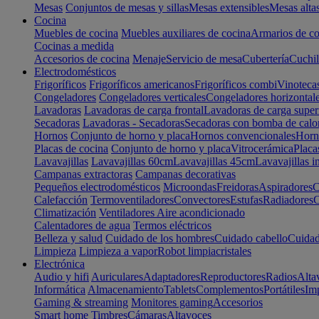
Mesas
Conjuntos de mesas y sillas
Mesas extensibles
Mesas alta
Cocina
Muebles de cocina
Muebles auxiliares de cocina
Armarios de co
Cocinas a medida
Accesorios de cocina
Menaje
Servicio de mesa
Cubertería
Cuchil
Electrodomésticos
Frigoríficos
Frigoríficos americanos
Frigoríficos combi
Vinoteca
Congeladores
Congeladores verticales
Congeladores horizontal
Lavadoras
Lavadoras de carga frontal
Lavadoras de carga super
Secadoras
Lavadoras - Secadoras
Secadoras con bomba de calo
Hornos
Conjunto de horno y placa
Hornos convencionales
Horno
Placas de cocina
Conjunto de horno y placa
Vitrocerámica
Placa
Lavavajillas
Lavavajillas 60cm
Lavavajillas 45cm
Lavavajillas i
Campanas extractoras
Campanas decorativas
Pequeños electrodomésticos
Microondas
Freidoras
Aspiradores
C
Calefacción
Termoventiladores
Convectores
Estufas
Radiadores
C
Climatización
Ventiladores
Aire acondicionado
Calentadores de agua
Termos eléctricos
Belleza y salud
Cuidado de los hombres
Cuidado cabello
Cuidad
Limpieza
Limpieza a vapor
Robot limpiacristales
Electrónica
Audio y hifi
Auriculares
Adaptadores
Reproductores
Radios
Alta
Informática
Almacenamiento
Tablets
Complementos
Portátiles
Im
Gaming & streaming
Monitores gaming
Accesorios
Smart home
Timbres
Cámaras
Altavoces