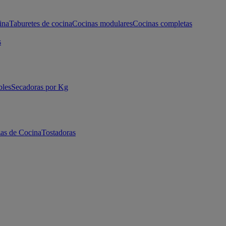
ina
Taburetes de cocina
Cocinas modulares
Cocinas completas
s
bles
Secadoras por Kg
as de Cocina
Tostadoras