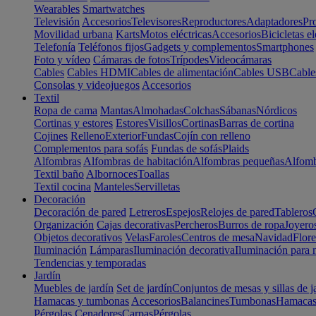
Wearables
Smartwatches
Televisión
Accesorios
Televisores
Reproductores
Adaptadores
Pr
Movilidad urbana
Karts
Motos eléctricas
Accesorios
Bicicletas el
Telefonía
Teléfonos fijos
Gadgets y complementos
Smartphones
Foto y vídeo
Cámaras de fotos
Trípodes
Videocámaras
Cables
Cables HDMI
Cables de alimentación
Cables USB
Cable
Consolas y videojuegos
Accesorios
Textil
Ropa de cama
Mantas
Almohadas
Colchas
Sábanas
Nórdicos
Cortinas y estores
Estores
Visillos
Cortinas
Barras de cortina
Cojines
Relleno
Exterior
Fundas
Cojín con relleno
Complementos para sofás
Fundas de sofás
Plaids
Alfombras
Alfombras de habitación
Alfombras pequeñas
Alfomb
Textil baño
Albornoces
Toallas
Textil cocina
Manteles
Servilletas
Decoración
Decoración de pared
Letreros
Espejos
Relojes de pared
Tableros
Organización
Cajas decorativas
Percheros
Burros de ropa
Joyero
Objetos decorativos
Velas
Faroles
Centros de mesa
Navidad
Flore
Iluminación
Lámparas
Iluminación decorativa
Iluminación para 
Tendencias y temporadas
Jardín
Muebles de jardín
Set de jardín
Conjuntos de mesas y sillas de j
Hamacas y tumbonas
Accesorios
Balancines
Tumbonas
Hamaca
Pérgolas
Cenadores
Carpas
Pérgolas