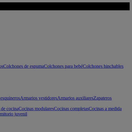
os
Colchones de espuma
Colchones para bebé
Colchones hinchables
esquineros
Armarios vestidores
Armarios auxiliares
Zapateros
 de cocina
Cocinas modulares
Cocinas completas
Cocinas a medida
mitorio juvenil