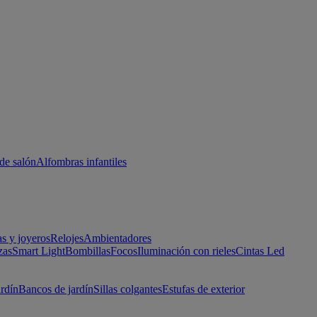
de salón
Alfombras infantiles
as y joyeros
Relojes
Ambientadores
zas
Smart Light
Bombillas
Focos
Iluminación con rieles
Cintas Led
ardín
Bancos de jardín
Sillas colgantes
Estufas de exterior