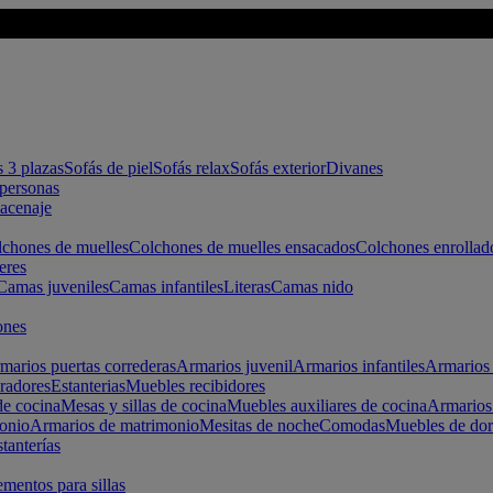
s 3 plazas
Sofás de piel
Sofás relax
Sofás exterior
Divanes
apersonas
macenaje
chones de muelles
Colchones de muelles ensacados
Colchones enrollad
eres
Camas juveniles
Camas infantiles
Literas
Camas nido
ones
marios puertas correderas
Armarios juvenil
Armarios infantiles
Armarios 
radores
Estanterias
Muebles recibidores
e cocina
Mesas y sillas de cocina
Muebles auxiliares de cocina
Armarios
onio
Armarios de matrimonio
Mesitas de noche
Comodas
Muebles de dor
tanterías
entos para sillas