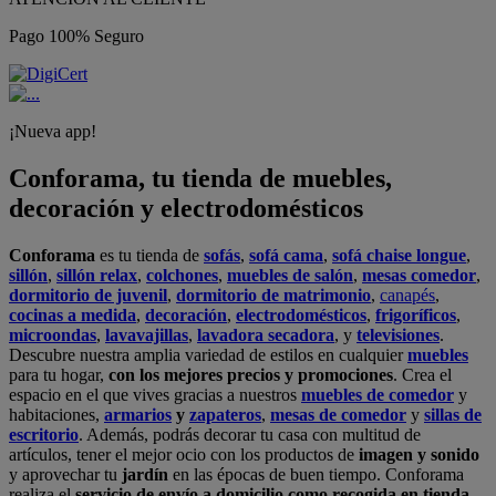
Pago 100% Seguro
¡Nueva app!
Conforama, tu tienda de muebles,
decoración y electrodomésticos
Conforama
es tu tienda de
sofás
,
sofá cama
,
sofá chaise longue
,
sillón
,
sillón relax
,
colchones
,
muebles de salón
,
mesas comedor
,
dormitorio de juvenil
,
dormitorio de matrimonio
,
canapés
,
cocinas a medida
,
decoración
,
electrodomésticos
,
frigoríficos
,
microondas
,
lavavajillas
,
lavadora secadora
, y
televisiones
.
Descubre nuestra amplia variedad de estilos en cualquier
muebles
para tu hogar,
con los mejores precios y promociones
. Crea el
espacio en el que vives gracias a nuestros
muebles de comedor
y
habitaciones,
armarios
y
zapateros
,
mesas de comedor
y
sillas de
escritorio
. Además, podrás decorar tu casa con multitud de
artículos, tener el mejor ocio con los productos de
imagen y sonido
y aprovechar tu
jardín
en las épocas de buen tiempo. Conforama
realiza el
servicio de envío a domicilio como recogida en tienda.