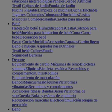
estaciones metereológicas
Paneles
Cesped Artificial
Textil
Cojines de jardín
Fundas de jardín
Piscina
Plegable
Limpieza de piscinas
Ducha
Hinchable
Juguetes
Columpios
Toboganes
Hinchables
Casitas
Mascotas
Comederos
Jaulas
Casetas para mascotas
Bebé
Habitación bebé
Humidificadores
Cestas
Colchón para
bebé
Muebles para habitación de bebé
Cunas
Cama
bebé
Decoración bebé
Paseo
Coche
Mochilas
Accesorios
Capazos
Carrito ligero
Baño e higiene
Aspirador nasal
Orinales
Textil bebé
Cojines
Funda
Seguridad
Barreras
Deporte
Equipamiento de cardio
Máquinas de remo
Bicicletas
spinning
Elípticas
Bicicletas estáticas
Recambios y
complementos
Cintas
Rodillos
Equipamiento de musculación
Bancos
Mancuernas
Máquinas
Plataformas
vibratorias
Recambios y complementos
Accesorios fitness
Bandas
Barras
Plataforma de
step
Cuerdas
Bolas y esferas de equilibrio
Recuperación muscular
Electroestimulación
Terapia de
percusión
Baño