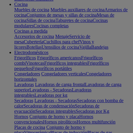
Cocina
Muebles de cocina
Muebles auxiliares de cocina
Armarios de
cocina
Conjuntos de mesas y sillas de cocina
Mesas de
cocina
Sillas de cocina
Taburetes de cocina
Cocinas
modulares
Cocinas completas
Cocinas a medida
Accesorios de cocina
Menaje
Servicio de
mesa
Cubertería
Cuchillos para chef
Vinos y
licores
Botellas
Utensilios de cocina
Vajilla
Bandejas
Electrodomésticos
Frigoríficos
Frigoríficos americanos
Frigoríficos
combi
Vinotecas
Frigoríficos integrables
Frigoríficos
pequeños
Frigoríficos portátiles
Congeladores
Congeladores verticales
Congeladores
horizontales
Lavadoras
Lavadoras de carga frontal
Lavadoras de carga
superior
Lavadoras - Secadoras
Lavadoras
integrables
Lavadoras por kg
Secadoras
Lavadoras - Secadoras
Secadoras con bomba de
calor
Secadoras de condensación
Secadoras de
evacuación
Secadoras integrables
Secadoras por Kg
Hornos
Conjunto de horno y placa
Hornos
convencionales
Hornos pirolíticos
Hornos multifunción
Placas de cocina
Conjunto de horno y
placa
Vitrocerámica
Placas de inducción
Placas de gas