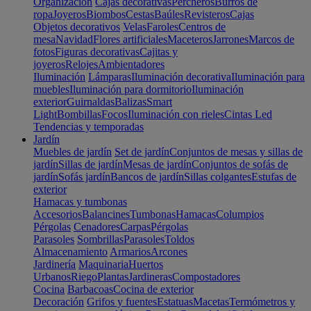
Organización
Cajas decorativas
Percheros
Burros de
ropa
Joyeros
Biombos
Cestas
Baúles
Revisteros
Cajas
Objetos decorativos
Velas
Faroles
Centros de
mesa
Navidad
Flores artificiales
Maceteros
Jarrones
Marcos de
fotos
Figuras decorativas
Cajitas y
joyeros
Relojes
Ambientadores
Iluminación
Lámparas
Iluminación decorativa
Iluminación para
muebles
Iluminación para dormitorio
Iluminación
exterior
Guirnaldas
Balizas
Smart
Light
Bombillas
Focos
Iluminación con rieles
Cintas Led
Tendencias y temporadas
Jardín
Muebles de jardín
Set de jardín
Conjuntos de mesas y sillas de
jardín
Sillas de jardín
Mesas de jardín
Conjuntos de sofás de
jardín
Sofás jardín
Bancos de jardín
Sillas colgantes
Estufas de
exterior
Hamacas y tumbonas
Accesorios
Balancines
Tumbonas
Hamacas
Columpios
Pérgolas
Cenadores
Carpas
Pérgolas
Parasoles
Sombrillas
Parasoles
Toldos
Almacenamiento
Armarios
Arcones
Jardinería
Maquinaria
Huertos
Urbanos
Riego
Plantas
Jardineras
Compostadores
Cocina
Barbacoas
Cocina de exterior
Decoración
Grifos y fuentes
Estatuas
Macetas
Termómetros y