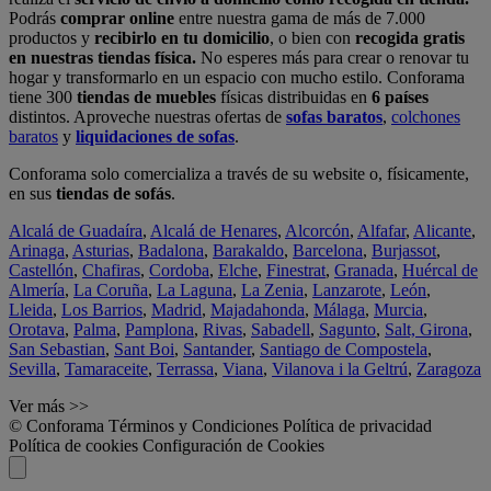
Podrás
comprar online
entre nuestra gama de más de 7.000
productos y
recibirlo en tu domicilio
, o bien con
recogida gratis
en nuestras tiendas física.
No esperes más para crear o renovar tu
hogar y transformarlo en un espacio con mucho estilo. Conforama
tiene 300
tiendas de muebles
físicas distribuidas en
6 países
distintos. Aproveche nuestras ofertas de
sofas baratos
,
colchones
baratos
y
liquidaciones de sofas
.
Conforama solo comercializa a través de su website o, físicamente,
en sus
tiendas de sofás
.
Alcalá de Guadaíra
,
Alcalá de Henares
,
Alcorcón
,
Alfafar
,
Alicante
,
Arinaga
,
Asturias
,
Badalona
,
Barakaldo
,
Barcelona
,
Burjassot
,
Castellón
,
Chafiras
,
Cordoba
,
Elche
,
Finestrat
,
Granada
,
Huércal de
Almería
,
La Coruña
,
La Laguna
,
La Zenia
,
Lanzarote
,
León
,
Lleida
,
Los Barrios
,
Madrid
,
Majadahonda
,
Málaga
,
Murcia
,
Orotava
,
Palma
,
Pamplona
,
Rivas
,
Sabadell
,
Sagunto
,
Salt, Girona
,
San Sebastian
,
Sant Boi
,
Santander
,
Santiago de Compostela
,
Sevilla
,
Tamaraceite
,
Terrassa
,
Viana
,
Vilanova i la Geltrú
,
Zaragoza
Ver más >>
© Conforama
Términos y Condiciones
Política de privacidad
Política de cookies
Configuración de Cookies