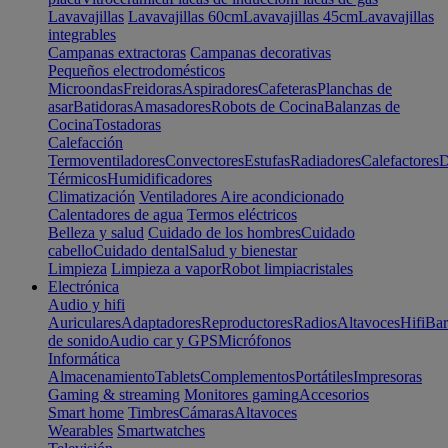
Lavavajillas
Lavavajillas 60cm
Lavavajillas 45cm
Lavavajillas
integrables
Campanas extractoras
Campanas decorativas
Pequeños electrodomésticos
Microondas
Freidoras
Aspiradores
Cafeteras
Planchas de
asar
Batidoras
Amasadores
Robots de Cocina
Balanzas de
Cocina
Tostadoras
Calefacción
Termoventiladores
Convectores
Estufas
Radiadores
Calefactores
D
Térmicos
Humidificadores
Climatización
Ventiladores
Aire acondicionado
Calentadores de agua
Termos eléctricos
Belleza y salud
Cuidado de los hombres
Cuidado
cabello
Cuidado dental
Salud y bienestar
Limpieza
Limpieza a vapor
Robot limpiacristales
Electrónica
Audio y hifi
Auriculares
Adaptadores
Reproductores
Radios
Altavoces
Hifi
Bar
de sonido
Audio car y GPS
Micrófonos
Informática
Almacenamiento
Tablets
Complementos
Portátiles
Impresoras
Gaming & streaming
Monitores gaming
Accesorios
Smart home
Timbres
Cámaras
Altavoces
Wearables
Smartwatches