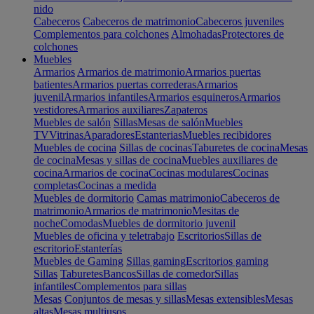
nido
Cabeceros
Cabeceros de matrimonio
Cabeceros juveniles
Complementos para colchones
Almohadas
Protectores de
colchones
Muebles
Armarios
Armarios de matrimonio
Armarios puertas
batientes
Armarios puertas correderas
Armarios
juvenil
Armarios infantiles
Armarios esquineros
Armarios
vestidores
Armarios auxiliares
Zapateros
Muebles de salón
Sillas
Mesas de salón
Muebles
TV
Vitrinas
Aparadores
Estanterias
Muebles recibidores
Muebles de cocina
Sillas de cocinas
Taburetes de cocina
Mesas
de cocina
Mesas y sillas de cocina
Muebles auxiliares de
cocina
Armarios de cocina
Cocinas modulares
Cocinas
completas
Cocinas a medida
Muebles de dormitorio
Camas matrimonio
Cabeceros de
matrimonio
Armarios de matrimonio
Mesitas de
noche
Comodas
Muebles de dormitorio juvenil
Muebles de oficina y teletrabajo
Escritorios
Sillas de
escritorio
Estanterías
Muebles de Gaming
Sillas gaming
Escritorios gaming
Sillas
Taburetes
Bancos
Sillas de comedor
Sillas
infantiles
Complementos para sillas
Mesas
Conjuntos de mesas y sillas
Mesas extensibles
Mesas
altas
Mesas multiusos