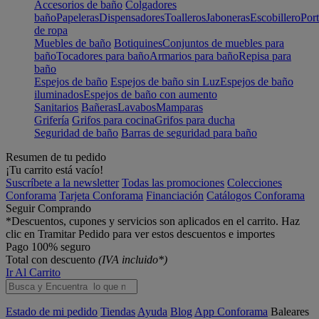
Accesorios de baño
Colgadores
baño
Papeleras
Dispensadores
Toalleros
Jaboneras
Escobillero
Port
de ropa
Muebles de baño
Botiquines
Conjuntos de muebles para
baño
Tocadores para baño
Armarios para baño
Repisa para
baño
Espejos de baño
Espejos de baño sin Luz
Espejos de baño
iluminados
Espejos de baño con aumento
Sanitarios
Bañeras
Lavabos
Mamparas
Grifería
Grifos para cocina
Grifos para ducha
Seguridad de baño
Barras de seguridad para baño
Resumen de tu pedido
¡Tu carrito está vacío!
Suscríbete a la newsletter
Todas las promociones
Colecciones
Conforama
Tarjeta Conforama
Financiación
Catálogos Conforama
Seguir Comprando
*Descuentos, cupones y servicios son aplicados en el carrito. Haz
clic en Tramitar Pedido para ver estos descuentos e importes
Pago 100% seguro
Total con descuento
(IVA incluido*)
Ir Al Carrito
Estado de mi pedido
Tiendas
Ayuda
Blog
App Conforama
Baleares