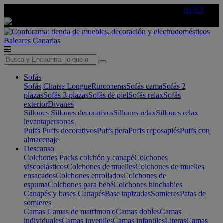
🔵Cambia tu electro con
-10% EXTRA
de descuento ☑️
AQUÍ
Baleares
Canarias
Sofás
Sofás
Chaise Longue
Rinconeras
Sofás cama
Sofás 2
plazas
Sofás 3 plazas
Sofás de piel
Sofás relax
Sofás
exterior
Divanes
Sillones
Sillones decorativos
Sillones relax
Sillones relax
levantapersonas
Puffs
Puffs decorativos
Puffs pera
Puffs reposapiés
Puffs con
almacenaje
Descanso
Colchones
Packs colchón y canapé
Colchones
viscoelásticos
Colchones de muelles
Colchones de muelles
ensacados
Colchones enrollados
Colchones de
espuma
Colchones para bebé
Colchones hinchables
Canapés y bases
Canapés
Base tapizadas
Somieres
Patas de
somieres
Camas
Camas de matrimonio
Camas dobles
Camas
individuales
Camas juveniles
Camas infantiles
Literas
Camas