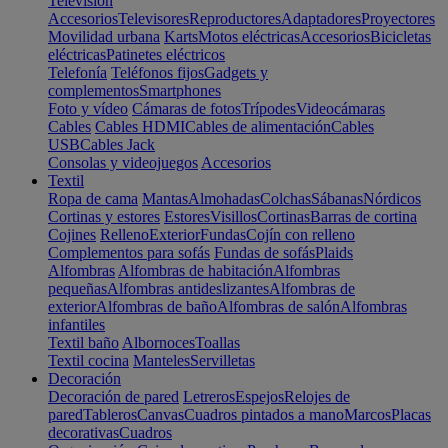
Televisión
Accesorios
Televisores
Reproductores
Adaptadores
Proyectores
Movilidad urbana
Karts
Motos eléctricas
Accesorios
Bicicletas
eléctricas
Patinetes eléctricos
Telefonía
Teléfonos fijos
Gadgets y
complementos
Smartphones
Foto y vídeo
Cámaras de fotos
Trípodes
Videocámaras
Cables
Cables HDMI
Cables de alimentación
Cables
USB
Cables Jack
Consolas y videojuegos
Accesorios
Textil
Ropa de cama
Mantas
Almohadas
Colchas
Sábanas
Nórdicos
Cortinas y estores
Estores
Visillos
Cortinas
Barras de cortina
Cojines
Relleno
Exterior
Fundas
Cojín con relleno
Complementos para sofás
Fundas de sofás
Plaids
Alfombras
Alfombras de habitación
Alfombras
pequeñas
Alfombras antideslizantes
Alfombras de
exterior
Alfombras de baño
Alfombras de salón
Alfombras
infantiles
Textil baño
Albornoces
Toallas
Textil cocina
Manteles
Servilletas
Decoración
Decoración de pared
Letreros
Espejos
Relojes de
pared
Tableros
Canvas
Cuadros pintados a mano
Marcos
Placas
decorativas
Cuadros