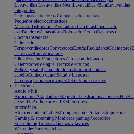
Lavavajillas
Lavavajillas 60cm
Lavavajillas 45cm
Lavavajillas
integrables
Campanas extractoras
Campanas decorativas
Pequeños electrodomésticos
Microondas
Freidoras
Aspiradores
Cafeteras
Planchas de
asar
Batidoras
Amasadores
Robots de Cocina
Balanzas de
Cocina
Tostadoras
Calefacción
Termoventiladores
Convectores
Estufas
Radiadores
Calefactores
D
Térmicos
Humidificadores
Climatización
Ventiladores
Aire acondicionado
Calentadores de agua
Termos eléctricos
Belleza y salud
Cuidado de los hombres
Cuidado
cabello
Cuidado dental
Salud y bienestar
Limpieza
Limpieza a vapor
Robot limpiacristales
Electrónica
Audio y hifi
Auriculares
Adaptadores
Reproductores
Radios
Altavoces
Hifi
Bar
de sonido
Audio car y GPS
Micrófonos
Informática
Almacenamiento
Tablets
Complementos
Portátiles
Impresoras
Gaming & streaming
Monitores gaming
Accesorios
Smart home
Timbres
Cámaras
Altavoces
Wearables
Smartwatches