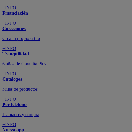
+INFO
Financiación
+INFO
Colecciones
Crea tu propio estilo
+INFO
Tranquilidad
6 años de Garantía Plus
+INFO
Catálogos
Miles de productos
+INFO
Por teléfono
Llámanos y compra
+INFO
Nueva app