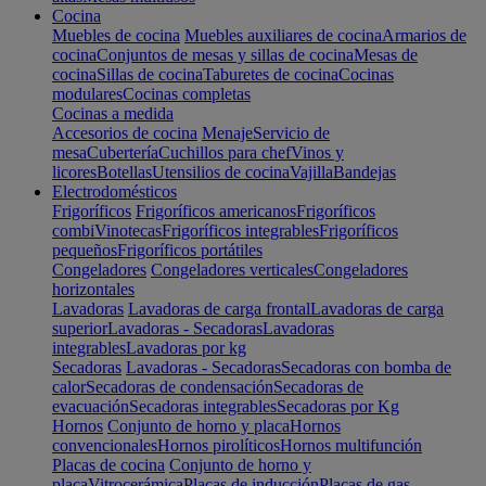
Cocina
Muebles de cocina
Muebles auxiliares de cocina
Armarios de
cocina
Conjuntos de mesas y sillas de cocina
Mesas de
cocina
Sillas de cocina
Taburetes de cocina
Cocinas
modulares
Cocinas completas
Cocinas a medida
Accesorios de cocina
Menaje
Servicio de
mesa
Cubertería
Cuchillos para chef
Vinos y
licores
Botellas
Utensilios de cocina
Vajilla
Bandejas
Electrodomésticos
Frigoríficos
Frigoríficos americanos
Frigoríficos
combi
Vinotecas
Frigoríficos integrables
Frigoríficos
pequeños
Frigoríficos portátiles
Congeladores
Congeladores verticales
Congeladores
horizontales
Lavadoras
Lavadoras de carga frontal
Lavadoras de carga
superior
Lavadoras - Secadoras
Lavadoras
integrables
Lavadoras por kg
Secadoras
Lavadoras - Secadoras
Secadoras con bomba de
calor
Secadoras de condensación
Secadoras de
evacuación
Secadoras integrables
Secadoras por Kg
Hornos
Conjunto de horno y placa
Hornos
convencionales
Hornos pirolíticos
Hornos multifunción
Placas de cocina
Conjunto de horno y
placa
Vitrocerámica
Placas de inducción
Placas de gas