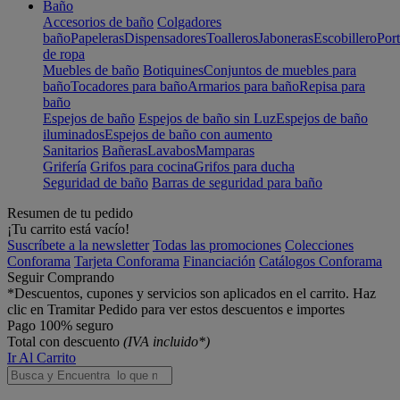
Baño
Accesorios de baño
Colgadores
baño
Papeleras
Dispensadores
Toalleros
Jaboneras
Escobillero
Port
de ropa
Muebles de baño
Botiquines
Conjuntos de muebles para
baño
Tocadores para baño
Armarios para baño
Repisa para
baño
Espejos de baño
Espejos de baño sin Luz
Espejos de baño
iluminados
Espejos de baño con aumento
Sanitarios
Bañeras
Lavabos
Mamparas
Grifería
Grifos para cocina
Grifos para ducha
Seguridad de baño
Barras de seguridad para baño
Resumen de tu pedido
¡Tu carrito está vacío!
Suscríbete a la newsletter
Todas las promociones
Colecciones
Conforama
Tarjeta Conforama
Financiación
Catálogos Conforama
Seguir Comprando
*Descuentos, cupones y servicios son aplicados en el carrito. Haz
clic en Tramitar Pedido para ver estos descuentos e importes
Pago 100% seguro
Total con descuento
(IVA incluido*)
Ir Al Carrito