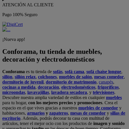
ATENCIÓN AL CLIENTE
Pago 100% Seguro
¡Nueva app!
Conforama, tu tienda de muebles,
decoración y electrodomésticos
Conforama
es tu tienda de
sofás
,
sofá cama
,
sofá chaise longue
,
sillón
,
sillón relax
,
colchones
,
muebles de salón
,
mesas comedor
,
dormitorio de juvenil
,
dormitorio de matrimonio
,
canapés
,
cocinas a medida
,
decoración
,
electrodomésticos
,
frigoríficos
,
microondas
,
lavavajillas
,
lavadora secadora
, y
televisiones
.
Descubre nuestra amplia variedad de estilos en cualquier
muebles
para tu hogar,
con los mejores precios y promociones
. Crea el
espacio en el que vives gracias a nuestros
muebles de comedor
y
habitaciones,
armarios
y
zapateros
,
mesas de comedor
y
sillas de
escritorio
. Además, podrás decorar tu casa con multitud de
artículos, tener el mejor ocio con los productos de
imagen y sonido
y aprovechar tu
jardín
en las épocas de buen tiempo. Conforama