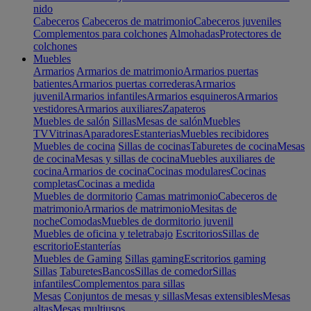
nido
Cabeceros
Cabeceros de matrimonio
Cabeceros juveniles
Complementos para colchones
Almohadas
Protectores de
colchones
Muebles
Armarios
Armarios de matrimonio
Armarios puertas
batientes
Armarios puertas correderas
Armarios
juvenil
Armarios infantiles
Armarios esquineros
Armarios
vestidores
Armarios auxiliares
Zapateros
Muebles de salón
Sillas
Mesas de salón
Muebles
TV
Vitrinas
Aparadores
Estanterias
Muebles recibidores
Muebles de cocina
Sillas de cocinas
Taburetes de cocina
Mesas
de cocina
Mesas y sillas de cocina
Muebles auxiliares de
cocina
Armarios de cocina
Cocinas modulares
Cocinas
completas
Cocinas a medida
Muebles de dormitorio
Camas matrimonio
Cabeceros de
matrimonio
Armarios de matrimonio
Mesitas de
noche
Comodas
Muebles de dormitorio juvenil
Muebles de oficina y teletrabajo
Escritorios
Sillas de
escritorio
Estanterías
Muebles de Gaming
Sillas gaming
Escritorios gaming
Sillas
Taburetes
Bancos
Sillas de comedor
Sillas
infantiles
Complementos para sillas
Mesas
Conjuntos de mesas y sillas
Mesas extensibles
Mesas
altas
Mesas multiusos