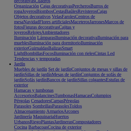
decorativas
Cuadros
Organización
Cajas decorativas
Percheros
Burros de
ropa
Joyeros
Biombos
Cestas
Baúles
Revisteros
Cajas
Objetos decorativos
Velas
Faroles
Centros de
mesa
Navidad
Flores artificiales
Maceteros
Jarrones
Marcos de
fotos
Figuras decorativas
Cajitas y
joyeros
Relojes
Ambientadores
Iluminación
Lámparas
Iluminación decorativa
Iluminación para
muebles
Iluminación para dormitorio
Iluminación
exterior
Guirnaldas
Balizas
Smart
Light
Bombillas
Focos
Iluminación con rieles
Cintas Led
Tendencias y temporadas
Jardín
Muebles de jardín
Set de jardín
Conjuntos de mesas y sillas de
jardín
Sillas de jardín
Mesas de jardín
Conjuntos de sofás de
jardín
Sofás jardín
Bancos de jardín
Sillas colgantes
Estufas de
exterior
Hamacas y tumbonas
Accesorios
Balancines
Tumbonas
Hamacas
Columpios
Pérgolas
Cenadores
Carpas
Pérgolas
Parasoles
Sombrillas
Parasoles
Toldos
Almacenamiento
Armarios
Arcones
Jardinería
Maquinaria
Huertos
Urbanos
Riego
Plantas
Jardineras
Compostadores
Cocina
Barbacoas
Cocina de exterior