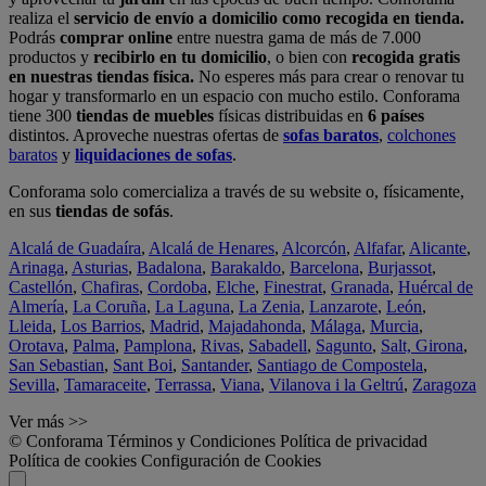
realiza el
servicio de envío a domicilio como recogida en tienda.
Podrás
comprar online
entre nuestra gama de más de 7.000
productos y
recibirlo en tu domicilio
, o bien con
recogida gratis
en nuestras tiendas física.
No esperes más para crear o renovar tu
hogar y transformarlo en un espacio con mucho estilo. Conforama
tiene 300
tiendas de muebles
físicas distribuidas en
6 países
distintos. Aproveche nuestras ofertas de
sofas baratos
,
colchones
baratos
y
liquidaciones de sofas
.
Conforama solo comercializa a través de su website o, físicamente,
en sus
tiendas de sofás
.
Alcalá de Guadaíra
,
Alcalá de Henares
,
Alcorcón
,
Alfafar
,
Alicante
,
Arinaga
,
Asturias
,
Badalona
,
Barakaldo
,
Barcelona
,
Burjassot
,
Castellón
,
Chafiras
,
Cordoba
,
Elche
,
Finestrat
,
Granada
,
Huércal de
Almería
,
La Coruña
,
La Laguna
,
La Zenia
,
Lanzarote
,
León
,
Lleida
,
Los Barrios
,
Madrid
,
Majadahonda
,
Málaga
,
Murcia
,
Orotava
,
Palma
,
Pamplona
,
Rivas
,
Sabadell
,
Sagunto
,
Salt, Girona
,
San Sebastian
,
Sant Boi
,
Santander
,
Santiago de Compostela
,
Sevilla
,
Tamaraceite
,
Terrassa
,
Viana
,
Vilanova i la Geltrú
,
Zaragoza
Ver más >>
© Conforama
Términos y Condiciones
Política de privacidad
Política de cookies
Configuración de Cookies