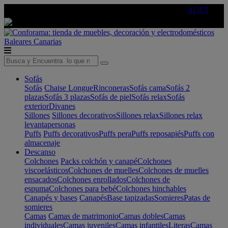
🔵Cambia tu electro con
-10% EXTRA
de descuento ☑️
AQUÍ
Baleares
Canarias
Sofás
Sofás
Chaise Longue
Rinconeras
Sofás cama
Sofás 2
plazas
Sofás 3 plazas
Sofás de piel
Sofás relax
Sofás
exterior
Divanes
Sillones
Sillones decorativos
Sillones relax
Sillones relax
levantapersonas
Puffs
Puffs decorativos
Puffs pera
Puffs reposapiés
Puffs con
almacenaje
Descanso
Colchones
Packs colchón y canapé
Colchones
viscoelásticos
Colchones de muelles
Colchones de muelles
ensacados
Colchones enrollados
Colchones de
espuma
Colchones para bebé
Colchones hinchables
Canapés y bases
Canapés
Base tapizadas
Somieres
Patas de
somieres
Camas
Camas de matrimonio
Camas dobles
Camas
individuales
Camas juveniles
Camas infantiles
Literas
Camas