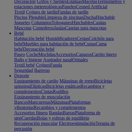
Decoración
Grifos y fuentes
Estatuas
Macetas
Termómetros y
estaciones metereológicas
Paneles
Cesped Artificial
Textil
Cojines de jardín
Fundas de jardín
Piscina
Plegable
Limpieza de piscinas
Ducha
Hinchable
Juguetes
Columpios
Toboganes
Hinchables
Casitas
Mascotas
Comederos
Jaulas
Casetas para mascotas
Bebé
Habitación bebé
Humidificadores
Cestas
Colchón para
bebé
Muebles para habitación de bebé
Cunas
Cama
bebé
Decoración bebé
Paseo
Coche
Mochilas
Accesorios
Capazos
Carrito ligero
Baño e higiene
Aspirador nasal
Orinales
Textil bebé
Cojines
Funda
Seguridad
Barreras
Deporte
Equipamiento de cardio
Máquinas de remo
Bicicletas
spinning
Elípticas
Bicicletas estáticas
Recambios y
complementos
Cintas
Rodillos
Equipamiento de musculación
Bancos
Mancuernas
Máquinas
Plataformas
vibratorias
Recambios y complementos
Accesorios fitness
Bandas
Barras
Plataforma de
step
Cuerdas
Bolas y esferas de equilibrio
Recuperación muscular
Electroestimulación
Terapia de
percusión