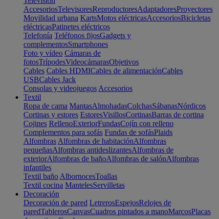
Televisión
Accesorios
Televisores
Reproductores
Adaptadores
Proyectores
Movilidad urbana
Karts
Motos eléctricas
Accesorios
Bicicletas
eléctricas
Patinetes eléctricos
Telefonía
Teléfonos fijos
Gadgets y
complementos
Smartphones
Foto y vídeo
Cámaras de
fotos
Trípodes
Videocámaras
Objetivos
Cables
Cables HDMI
Cables de alimentación
Cables
USB
Cables Jack
Consolas y videojuegos
Accesorios
Textil
Ropa de cama
Mantas
Almohadas
Colchas
Sábanas
Nórdicos
Cortinas y estores
Estores
Visillos
Cortinas
Barras de cortina
Cojines
Relleno
Exterior
Fundas
Cojín con relleno
Complementos para sofás
Fundas de sofás
Plaids
Alfombras
Alfombras de habitación
Alfombras
pequeñas
Alfombras antideslizantes
Alfombras de
exterior
Alfombras de baño
Alfombras de salón
Alfombras
infantiles
Textil baño
Albornoces
Toallas
Textil cocina
Manteles
Servilletas
Decoración
Decoración de pared
Letreros
Espejos
Relojes de
pared
Tableros
Canvas
Cuadros pintados a mano
Marcos
Placas