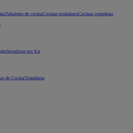
ina
Taburetes de cocina
Cocinas modulares
Cocinas completas
s
bles
Secadoras por Kg
as de Cocina
Tostadoras