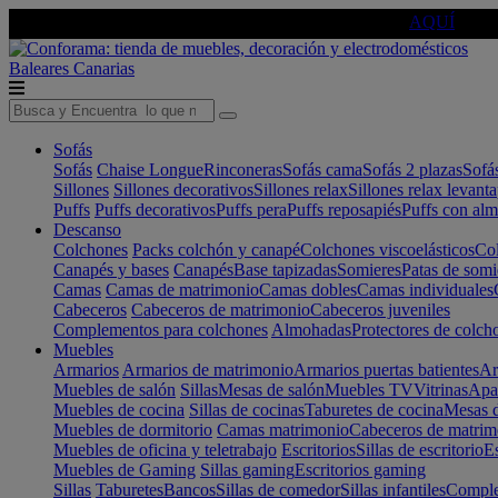
🔵Cambia tu electro con
-10% EXTRA
de descuento ☑️
AQUÍ
Baleares
Canarias
Sofás
Sofás
Chaise Longue
Rinconeras
Sofás cama
Sofás 2 plazas
Sofá
Sillones
Sillones decorativos
Sillones relax
Sillones relax levant
Puffs
Puffs decorativos
Puffs pera
Puffs reposapiés
Puffs con al
Descanso
Colchones
Packs colchón y canapé
Colchones viscoelásticos
Col
Canapés y bases
Canapés
Base tapizadas
Somieres
Patas de somi
Camas
Camas de matrimonio
Camas dobles
Camas individuales
Cabeceros
Cabeceros de matrimonio
Cabeceros juveniles
Complementos para colchones
Almohadas
Protectores de colch
Muebles
Armarios
Armarios de matrimonio
Armarios puertas batientes
Ar
Muebles de salón
Sillas
Mesas de salón
Muebles TV
Vitrinas
Apa
Muebles de cocina
Sillas de cocinas
Taburetes de cocina
Mesas d
Muebles de dormitorio
Camas matrimonio
Cabeceros de matrim
Muebles de oficina y teletrabajo
Escritorios
Sillas de escritorio
Es
Muebles de Gaming
Sillas gaming
Escritorios gaming
Sillas
Taburetes
Bancos
Sillas de comedor
Sillas infantiles
Complem