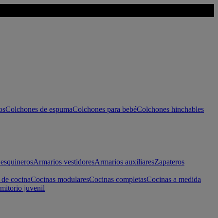
os
Colchones de espuma
Colchones para bebé
Colchones hinchables
esquineros
Armarios vestidores
Armarios auxiliares
Zapateros
 de cocina
Cocinas modulares
Cocinas completas
Cocinas a medida
mitorio juvenil