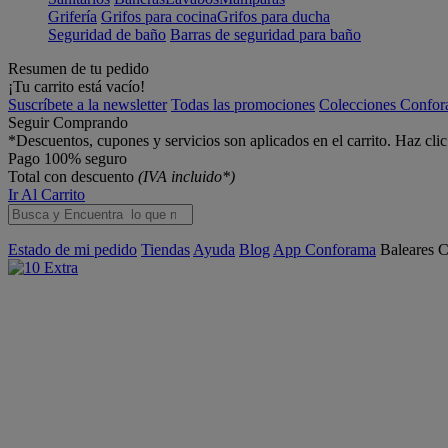
Grifería
Grifos para cocina
Grifos para ducha
Seguridad de baño
Barras de seguridad para baño
Resumen de tu pedido
¡Tu carrito está vacío!
Suscríbete a la newsletter
Todas las promociones
Colecciones Confo
Seguir Comprando
*Descuentos, cupones y servicios son aplicados en el carrito. Haz cli
Pago 100% seguro
Total con descuento
(IVA incluido*)
Ir Al Carrito
Estado de mi pedido
Tiendas
Ayuda
Blog
App Conforama
Baleares
C