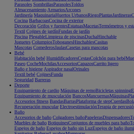
Parasoles
Sombrillas
Parasoles
Toldos
Almacenamiento
Armarios
Arcones
Jardinería
Maquinaria
Huertos Urbanos
Riego
Plantas
Jardineras
C
Cocina
Barbacoas
Cocina de exterior
Decoración
Grifos y fuentes
Estatuas
Macetas
Termómetros y est
Textil
Cojines de jardín
Fundas de jardín
Piscina
Plegable
Limpieza de piscinas
Ducha
Hinchable
Juguetes
Columpios
Toboganes
Hinchables
Casitas
Mascotas
Comederos
Jaulas
Casetas para mascotas
Bebé
Habitación bebé
Humidificadores
Cestas
Colchón para bebé
Mueb
Paseo
Coche
Mochilas
Accesorios
Capazos
Carrito ligero
Baño e higiene
Aspirador nasal
Orinales
Textil bebé
Cojines
Funda
Seguridad
Barreras
Deporte
Equipamiento de cardio
Máquinas de remo
Bicicletas spinning
E
Equipamiento de musculación
Bancos
Mancuernas
Máquinas
Pla
Accesorios fitness
Bandas
Barras
Plataforma de step
Cuerdas
Bola
Recuperación muscular
Electroestimulación
Terapia de percusi
Baño
Accesorios de baño
Colgadores baño
Papeleras
Dispensadores
To
Muebles de baño
Botiquines
Conjuntos de muebles para baño
To
Espejos de baño
Espejos de baño sin Luz
Espejos de baño ilum
Sanitarios
Bañeras
Lavabos
Mamparas