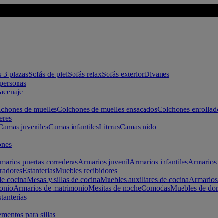
s 3 plazas
Sofás de piel
Sofás relax
Sofás exterior
Divanes
apersonas
macenaje
chones de muelles
Colchones de muelles ensacados
Colchones enrollad
eres
Camas juveniles
Camas infantiles
Literas
Camas nido
ones
marios puertas correderas
Armarios juvenil
Armarios infantiles
Armarios 
radores
Estanterias
Muebles recibidores
e cocina
Mesas y sillas de cocina
Muebles auxiliares de cocina
Armarios
onio
Armarios de matrimonio
Mesitas de noche
Comodas
Muebles de dor
tanterías
entos para sillas