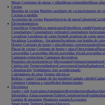
Mesas
Conjuntos de mesas y sillas
Mesas extensibles
Mesas alta
Cocina
Muebles de cocina
Muebles auxiliares de cocina
Armarios de co
Cocinas a medida
Accesorios de cocina
Menaje
Servicio de mesa
Cubertería
Cuchil
Electrodomésticos
Frigoríficos
Frigoríficos americanos
Frigoríficos combi
Vinoteca
Congeladores
Congeladores verticales
Congeladores horizontal
Lavadoras
Lavadoras de carga frontal
Lavadoras de carga super
Secadoras
Lavadoras - Secadoras
Secadoras con bomba de calo
Hornos
Conjunto de horno y placa
Hornos convencionales
Horno
Placas de cocina
Conjunto de horno y placa
Vitrocerámica
Placa
Lavavajillas
Lavavajillas 60cm
Lavavajillas 45cm
Lavavajillas i
Campanas extractoras
Campanas decorativas
Pequeños electrodomésticos
Microondas
Freidoras
Aspiradores
C
Calefacción
Termoventiladores
Convectores
Estufas
Radiadores
C
Climatización
Ventiladores
Aire acondicionado
Calentadores de agua
Termos eléctricos
Belleza y salud
Cuidado de los hombres
Cuidado cabello
Cuidad
Limpieza
Limpieza a vapor
Robot limpiacristales
Electrónica
Audio y hifi
Auriculares
Adaptadores
Reproductores
Radios
Alta
Informática
Almacenamiento
Tablets
Complementos
Portátiles
Im
Gaming & streaming
Monitores gaming
Accesorios
Smart home
Timbres
Cámaras
Altavoces