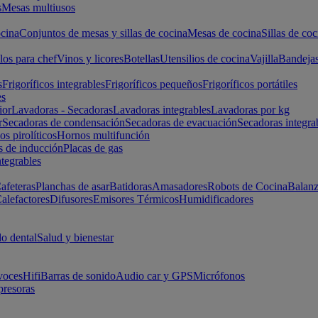
s
Mesas multiusos
cina
Conjuntos de mesas y sillas de cocina
Mesas de cocina
Sillas de coc
los para chef
Vinos y licores
Botellas
Utensilios de cocina
Vajilla
Bandeja
s
Frigoríficos integrables
Frigoríficos pequeños
Frigoríficos portátiles
es
ior
Lavadoras - Secadoras
Lavadoras integrables
Lavadoras por kg
r
Secadoras de condensación
Secadoras de evacuación
Secadoras integra
s pirolíticos
Hornos multifunción
s de inducción
Placas de gas
ntegrables
afeteras
Planchas de asar
Batidoras
Amasadores
Robots de Cocina
Balanz
alefactores
Difusores
Emisores Térmicos
Humidificadores
o dental
Salud y bienestar
voces
Hifi
Barras de sonido
Audio car y GPS
Micrófonos
presoras