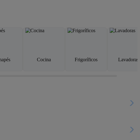
napés
Cocina
Frigoríficos
Lavadoras