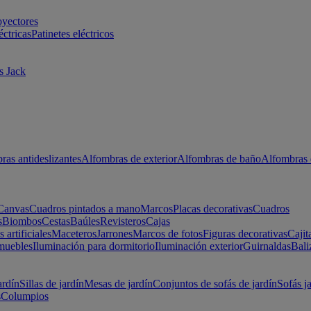
oyectores
éctricas
Patinetes eléctricos
s Jack
ras antideslizantes
Alfombras de exterior
Alfombras de baño
Alfombras 
Canvas
Cuadros pintados a mano
Marcos
Placas decorativas
Cuadros
s
Biombos
Cestas
Baúles
Revisteros
Cajas
s artificiales
Maceteros
Jarrones
Marcos de fotos
Figuras decorativas
Cajit
muebles
Iluminación para dormitorio
Iluminación exterior
Guirnaldas
Bali
ardín
Sillas de jardín
Mesas de jardín
Conjuntos de sofás de jardín
Sofás j
s
Columpios