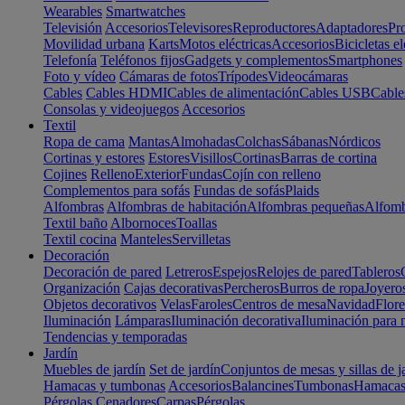
Wearables
Smartwatches
Televisión
Accesorios
Televisores
Reproductores
Adaptadores
Pr
Movilidad urbana
Karts
Motos eléctricas
Accesorios
Bicicletas el
Telefonía
Teléfonos fijos
Gadgets y complementos
Smartphones
Foto y vídeo
Cámaras de fotos
Trípodes
Videocámaras
Cables
Cables HDMI
Cables de alimentación
Cables USB
Cable
Consolas y videojuegos
Accesorios
Textil
Ropa de cama
Mantas
Almohadas
Colchas
Sábanas
Nórdicos
Cortinas y estores
Estores
Visillos
Cortinas
Barras de cortina
Cojines
Relleno
Exterior
Fundas
Cojín con relleno
Complementos para sofás
Fundas de sofás
Plaids
Alfombras
Alfombras de habitación
Alfombras pequeñas
Alfomb
Textil baño
Albornoces
Toallas
Textil cocina
Manteles
Servilletas
Decoración
Decoración de pared
Letreros
Espejos
Relojes de pared
Tableros
Organización
Cajas decorativas
Percheros
Burros de ropa
Joyero
Objetos decorativos
Velas
Faroles
Centros de mesa
Navidad
Flore
Iluminación
Lámparas
Iluminación decorativa
Iluminación para 
Tendencias y temporadas
Jardín
Muebles de jardín
Set de jardín
Conjuntos de mesas y sillas de j
Hamacas y tumbonas
Accesorios
Balancines
Tumbonas
Hamaca
Pérgolas
Cenadores
Carpas
Pérgolas