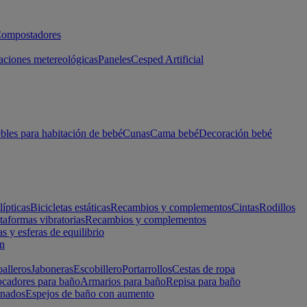
ompostadores
aciones metereológicas
Paneles
Cesped Artificial
les para habitación de bebé
Cunas
Cama bebé
Decoración bebé
lípticas
Bicicletas estáticas
Recambios y complementos
Cintas
Rodillos
taformas vibratorias
Recambios y complementos
s y esferas de equilibrio
ón
alleros
Jaboneras
Escobillero
Portarrollos
Cestas de ropa
cadores para baño
Armarios para baño
Repisa para baño
inados
Espejos de baño con aumento