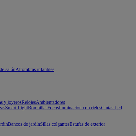
de salón
Alfombras infantiles
as y joyeros
Relojes
Ambientadores
zas
Smart Light
Bombillas
Focos
Iluminación con rieles
Cintas Led
ardín
Bancos de jardín
Sillas colgantes
Estufas de exterior