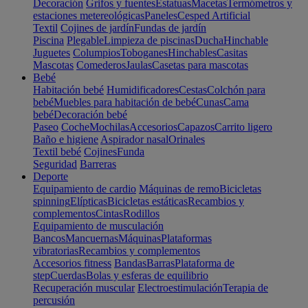
Decoración
Grifos y fuentes
Estatuas
Macetas
Termómetros y
estaciones metereológicas
Paneles
Cesped Artificial
Textil
Cojines de jardín
Fundas de jardín
Piscina
Plegable
Limpieza de piscinas
Ducha
Hinchable
Juguetes
Columpios
Toboganes
Hinchables
Casitas
Mascotas
Comederos
Jaulas
Casetas para mascotas
Bebé
Habitación bebé
Humidificadores
Cestas
Colchón para
bebé
Muebles para habitación de bebé
Cunas
Cama
bebé
Decoración bebé
Paseo
Coche
Mochilas
Accesorios
Capazos
Carrito ligero
Baño e higiene
Aspirador nasal
Orinales
Textil bebé
Cojines
Funda
Seguridad
Barreras
Deporte
Equipamiento de cardio
Máquinas de remo
Bicicletas
spinning
Elípticas
Bicicletas estáticas
Recambios y
complementos
Cintas
Rodillos
Equipamiento de musculación
Bancos
Mancuernas
Máquinas
Plataformas
vibratorias
Recambios y complementos
Accesorios fitness
Bandas
Barras
Plataforma de
step
Cuerdas
Bolas y esferas de equilibrio
Recuperación muscular
Electroestimulación
Terapia de
percusión