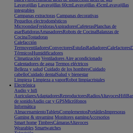
Lavavajillas
Lavavajillas 60cm
Lavavajillas 45cm
Lavavajillas
integrables
Campanas extractoras
Campanas decorativas
Pequeños electrodomésticos
Microondas
Freidoras
Aspiradores
Cafeteras
Planchas de
asar
Batidoras
Amasadores
Robots de Cocina
Balanzas de
Cocina
Tostadoras
Calefacción
Termoventiladores
Convectores
Estufas
Radiadores
Calefactores
D
Térmicos
Humidificadores
Climatización
Ventiladores
Aire acondicionado
Calentadores de agua
Termos eléctricos
Belleza y salud
Cuidado de los hombres
Cuidado
cabello
Cuidado dental
Salud y bienestar
Limpieza
Limpieza a vapor
Robot limpiacristales
Electrónica
Audio y hifi
Auriculares
Adaptadores
Reproductores
Radios
Altavoces
Hifi
Bar
de sonido
Audio car y GPS
Micrófonos
Informática
Almacenamiento
Tablets
Complementos
Portátiles
Impresoras
Gaming & streaming
Monitores gaming
Accesorios
Smart home
Timbres
Cámaras
Altavoces
Wearables
Smartwatches