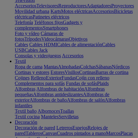
Televisión
Accesorios
Televisores
Reproductores
Adaptadores
Proyectores
Movilidad urbana
Karts
Motos eléctricas
Accesorios
Bicicletas
eléctricas
Patinetes eléctricos
Telefonía
Teléfonos fijos
Gadgets y
complementos
Smartphones
Foto y vídeo
Cámaras de
fotos
Trípodes
Videocámaras
Objetivos
Cables
Cables HDMI
Cables de alimentación
Cables
USB
Cables Jack
Consolas y videojuegos
Accesorios
Textil
Ropa de cama
Mantas
Almohadas
Colchas
Sábanas
Nórdicos
Cortinas y estores
Estores
Visillos
Cortinas
Barras de cortina
Cojines
Relleno
Exterior
Fundas
Cojín con relleno
Complementos para sofás
Fundas de sofás
Plaids
Alfombras
Alfombras de habitación
Alfombras
pequeñas
Alfombras antideslizantes
Alfombras de
exterior
Alfombras de baño
Alfombras de salón
Alfombras
infantiles
Textil baño
Albornoces
Toallas
Textil cocina
Manteles
Servilletas
Decoración
Decoración de pared
Letreros
Espejos
Relojes de
pared
Tableros
Canvas
Cuadros pintados a mano
Marcos
Placas