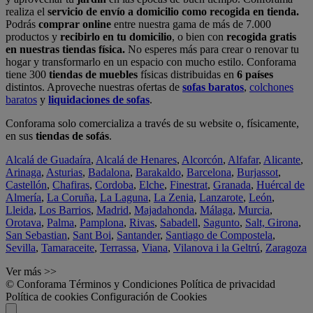
realiza el
servicio de envío a domicilio como recogida en tienda.
Podrás
comprar online
entre nuestra gama de más de 7.000
productos y
recibirlo en tu domicilio
, o bien con
recogida gratis
en nuestras tiendas física.
No esperes más para crear o renovar tu
hogar y transformarlo en un espacio con mucho estilo. Conforama
tiene 300
tiendas de muebles
físicas distribuidas en
6 países
distintos. Aproveche nuestras ofertas de
sofas baratos
,
colchones
baratos
y
liquidaciones de sofas
.
Conforama solo comercializa a través de su website o, físicamente,
en sus
tiendas de sofás
.
Alcalá de Guadaíra
,
Alcalá de Henares
,
Alcorcón
,
Alfafar
,
Alicante
,
Arinaga
,
Asturias
,
Badalona
,
Barakaldo
,
Barcelona
,
Burjassot
,
Castellón
,
Chafiras
,
Cordoba
,
Elche
,
Finestrat
,
Granada
,
Huércal de
Almería
,
La Coruña
,
La Laguna
,
La Zenia
,
Lanzarote
,
León
,
Lleida
,
Los Barrios
,
Madrid
,
Majadahonda
,
Málaga
,
Murcia
,
Orotava
,
Palma
,
Pamplona
,
Rivas
,
Sabadell
,
Sagunto
,
Salt, Girona
,
San Sebastian
,
Sant Boi
,
Santander
,
Santiago de Compostela
,
Sevilla
,
Tamaraceite
,
Terrassa
,
Viana
,
Vilanova i la Geltrú
,
Zaragoza
Ver más >>
© Conforama
Términos y Condiciones
Política de privacidad
Política de cookies
Configuración de Cookies