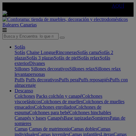
🔵Cambia tu electro con
-10% EXTRA
de descuento ☑️
AQUÍ
Baleares
Canarias
Sofás
Sofás
Chaise Longue
Rinconeras
Sofás cama
Sofás 2
plazas
Sofás 3 plazas
Sofás de piel
Sofás relax
Sofás
exterior
Divanes
Sillones
Sillones decorativos
Sillones relax
Sillones relax
levantapersonas
Puffs
Puffs decorativos
Puffs pera
Puffs reposapiés
Puffs con
almacenaje
Descanso
Colchones
Packs colchón y canapé
Colchones
viscoelásticos
Colchones de muelles
Colchones de muelles
ensacados
Colchones enrollados
Colchones de
espuma
Colchones para bebé
Colchones hinchables
Canapés y bases
Canapés
Base tapizadas
Somieres
Patas de
somieres
Camas
Camas de matrimonio
Camas dobles
Camas
individuales
Camas juveniles
Camas infantiles
Literas
Camas