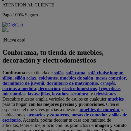
ATENCIÓN AL CLIENTE
Pago 100% Seguro
¡Nueva app!
Conforama, tu tienda de muebles,
decoración y electrodomésticos
Conforama
es tu tienda de
sofás
,
sofá cama
,
sofá chaise longue
,
sillón
,
sillón relax
,
colchones
,
muebles de salón
,
mesas comedor
,
dormitorio de juvenil
,
dormitorio de matrimonio
,
canapés
,
cocinas a medida
,
decoración
,
electrodomésticos
,
frigoríficos
,
microondas
,
lavavajillas
,
lavadora secadora
, y
televisiones
.
Descubre nuestra amplia variedad de estilos en cualquier
muebles
para tu hogar,
con los mejores precios y promociones
. Crea el
espacio en el que vives gracias a nuestros
muebles de comedor
y
habitaciones,
armarios
y
zapateros
,
mesas de comedor
y
sillas de
escritorio
. Además, podrás decorar tu casa con multitud de
artículos, tener el mejor ocio con los productos de
imagen y sonido
y aprovechar tu
jardín
en las épocas de buen tiempo. Conforama