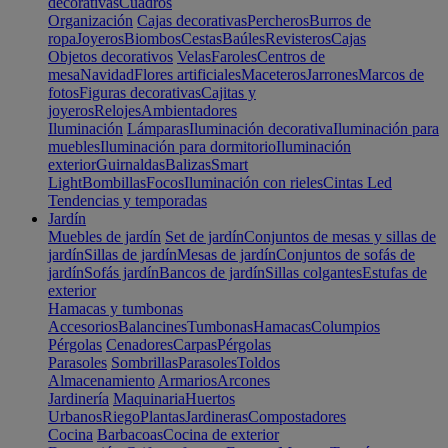
decorativas
Cuadros
Organización
Cajas decorativas
Percheros
Burros de
ropa
Joyeros
Biombos
Cestas
Baúles
Revisteros
Cajas
Objetos decorativos
Velas
Faroles
Centros de
mesa
Navidad
Flores artificiales
Maceteros
Jarrones
Marcos de
fotos
Figuras decorativas
Cajitas y
joyeros
Relojes
Ambientadores
Iluminación
Lámparas
Iluminación decorativa
Iluminación para
muebles
Iluminación para dormitorio
Iluminación
exterior
Guirnaldas
Balizas
Smart
Light
Bombillas
Focos
Iluminación con rieles
Cintas Led
Tendencias y temporadas
Jardín
Muebles de jardín
Set de jardín
Conjuntos de mesas y sillas de
jardín
Sillas de jardín
Mesas de jardín
Conjuntos de sofás de
jardín
Sofás jardín
Bancos de jardín
Sillas colgantes
Estufas de
exterior
Hamacas y tumbonas
Accesorios
Balancines
Tumbonas
Hamacas
Columpios
Pérgolas
Cenadores
Carpas
Pérgolas
Parasoles
Sombrillas
Parasoles
Toldos
Almacenamiento
Armarios
Arcones
Jardinería
Maquinaria
Huertos
Urbanos
Riego
Plantas
Jardineras
Compostadores
Cocina
Barbacoas
Cocina de exterior