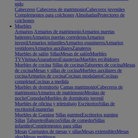
nido
Cabeceros
Cabeceros de matrimonio
Cabeceros juveniles
Complementos para colchones
Almohadas
Protectores de
colchones
Muebles
Armarios
Armarios de matrimonio
Armarios puertas
batientes
Armarios puertas correderas
Armarios
juvenil
Armarios infantiles
Armarios esquineros
Armarios
vestidores
Armarios auxiliares
Zapateros
Muebles de salón
Sillas
Mesas de salón
Muebles
TV
Vitrinas
Aparadores
Estanterias
Muebles recibidores
Muebles de cocina
Sillas de cocinas
Taburetes de cocina
Mesas
de cocina
Mesas y sillas de cocina
Muebles auxiliares de
cocina
Armarios de cocina
Cocinas modulares
Cocinas
completas
Cocinas a medida
Muebles de dormitorio
Camas matrimonio
Cabeceros de
matrimonio
Armarios de matrimonio
Mesitas de
noche
Comodas
Muebles de dormitorio juvenil
Muebles de oficina y teletrabajo
Escritorios
Sillas de
escritorio
Estanterías
Muebles de Gaming
Sillas gaming
Escritorios gaming
Sillas
Taburetes
Bancos
Sillas de comedor
Sillas
infantiles
Complementos para sillas
Mesas
Conjuntos de mesas y sillas
Mesas extensibles
Mesas
altas
Mesas multiusos