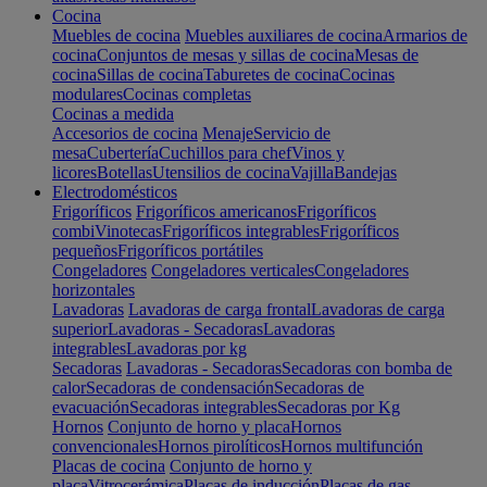
Cocina
Muebles de cocina
Muebles auxiliares de cocina
Armarios de
cocina
Conjuntos de mesas y sillas de cocina
Mesas de
cocina
Sillas de cocina
Taburetes de cocina
Cocinas
modulares
Cocinas completas
Cocinas a medida
Accesorios de cocina
Menaje
Servicio de
mesa
Cubertería
Cuchillos para chef
Vinos y
licores
Botellas
Utensilios de cocina
Vajilla
Bandejas
Electrodomésticos
Frigoríficos
Frigoríficos americanos
Frigoríficos
combi
Vinotecas
Frigoríficos integrables
Frigoríficos
pequeños
Frigoríficos portátiles
Congeladores
Congeladores verticales
Congeladores
horizontales
Lavadoras
Lavadoras de carga frontal
Lavadoras de carga
superior
Lavadoras - Secadoras
Lavadoras
integrables
Lavadoras por kg
Secadoras
Lavadoras - Secadoras
Secadoras con bomba de
calor
Secadoras de condensación
Secadoras de
evacuación
Secadoras integrables
Secadoras por Kg
Hornos
Conjunto de horno y placa
Hornos
convencionales
Hornos pirolíticos
Hornos multifunción
Placas de cocina
Conjunto de horno y
placa
Vitrocerámica
Placas de inducción
Placas de gas