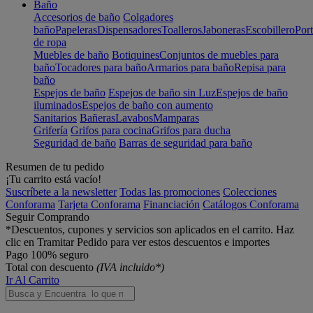
Baño
Accesorios de baño
Colgadores
baño
Papeleras
Dispensadores
Toalleros
Jaboneras
Escobillero
Port
de ropa
Muebles de baño
Botiquines
Conjuntos de muebles para
baño
Tocadores para baño
Armarios para baño
Repisa para
baño
Espejos de baño
Espejos de baño sin Luz
Espejos de baño
iluminados
Espejos de baño con aumento
Sanitarios
Bañeras
Lavabos
Mamparas
Grifería
Grifos para cocina
Grifos para ducha
Seguridad de baño
Barras de seguridad para baño
Resumen de tu pedido
¡Tu carrito está vacío!
Suscríbete a la newsletter
Todas las promociones
Colecciones
Conforama
Tarjeta Conforama
Financiación
Catálogos Conforama
Seguir Comprando
*Descuentos, cupones y servicios son aplicados en el carrito. Haz
clic en Tramitar Pedido para ver estos descuentos e importes
Pago 100% seguro
Total con descuento
(IVA incluido*)
Ir Al Carrito