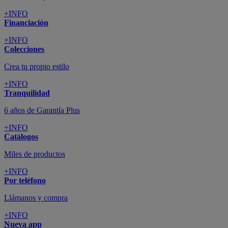
+INFO
Financiación
+INFO
Colecciones
Crea tu propio estilo
+INFO
Tranquilidad
6 años de Garantía Plus
+INFO
Catálogos
Miles de productos
+INFO
Por teléfono
Llámanos y compra
+INFO
Nueva app