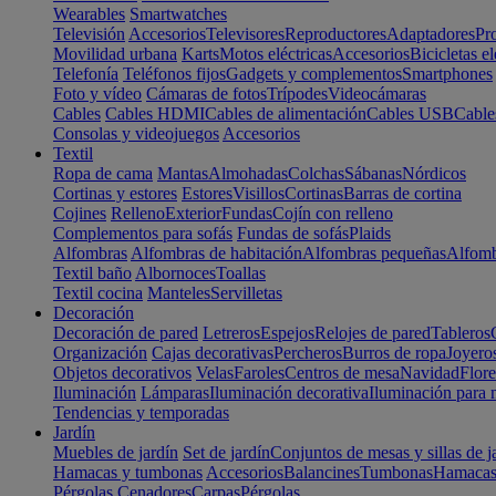
Wearables
Smartwatches
Televisión
Accesorios
Televisores
Reproductores
Adaptadores
Pr
Movilidad urbana
Karts
Motos eléctricas
Accesorios
Bicicletas el
Telefonía
Teléfonos fijos
Gadgets y complementos
Smartphones
Foto y vídeo
Cámaras de fotos
Trípodes
Videocámaras
Cables
Cables HDMI
Cables de alimentación
Cables USB
Cable
Consolas y videojuegos
Accesorios
Textil
Ropa de cama
Mantas
Almohadas
Colchas
Sábanas
Nórdicos
Cortinas y estores
Estores
Visillos
Cortinas
Barras de cortina
Cojines
Relleno
Exterior
Fundas
Cojín con relleno
Complementos para sofás
Fundas de sofás
Plaids
Alfombras
Alfombras de habitación
Alfombras pequeñas
Alfomb
Textil baño
Albornoces
Toallas
Textil cocina
Manteles
Servilletas
Decoración
Decoración de pared
Letreros
Espejos
Relojes de pared
Tableros
Organización
Cajas decorativas
Percheros
Burros de ropa
Joyero
Objetos decorativos
Velas
Faroles
Centros de mesa
Navidad
Flore
Iluminación
Lámparas
Iluminación decorativa
Iluminación para 
Tendencias y temporadas
Jardín
Muebles de jardín
Set de jardín
Conjuntos de mesas y sillas de j
Hamacas y tumbonas
Accesorios
Balancines
Tumbonas
Hamaca
Pérgolas
Cenadores
Carpas
Pérgolas