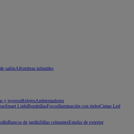
de salón
Alfombras infantiles
as y joyeros
Relojes
Ambientadores
zas
Smart Light
Bombillas
Focos
Iluminación con rieles
Cintas Led
ardín
Bancos de jardín
Sillas colgantes
Estufas de exterior