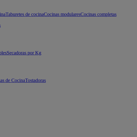
ina
Taburetes de cocina
Cocinas modulares
Cocinas completas
s
bles
Secadoras por Kg
as de Cocina
Tostadoras