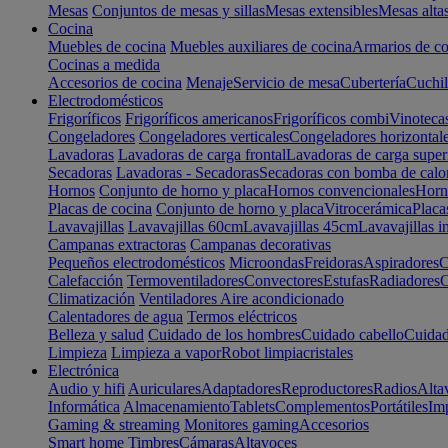
Mesas
Conjuntos de mesas y sillas
Mesas extensibles
Mesas alta
Cocina
Muebles de cocina
Muebles auxiliares de cocina
Armarios de co
Cocinas a medida
Accesorios de cocina
Menaje
Servicio de mesa
Cubertería
Cuchil
Electrodomésticos
Frigoríficos
Frigoríficos americanos
Frigoríficos combi
Vinoteca
Congeladores
Congeladores verticales
Congeladores horizontal
Lavadoras
Lavadoras de carga frontal
Lavadoras de carga super
Secadoras
Lavadoras - Secadoras
Secadoras con bomba de calo
Hornos
Conjunto de horno y placa
Hornos convencionales
Horno
Placas de cocina
Conjunto de horno y placa
Vitrocerámica
Placa
Lavavajillas
Lavavajillas 60cm
Lavavajillas 45cm
Lavavajillas i
Campanas extractoras
Campanas decorativas
Pequeños electrodomésticos
Microondas
Freidoras
Aspiradores
C
Calefacción
Termoventiladores
Convectores
Estufas
Radiadores
C
Climatización
Ventiladores
Aire acondicionado
Calentadores de agua
Termos eléctricos
Belleza y salud
Cuidado de los hombres
Cuidado cabello
Cuidad
Limpieza
Limpieza a vapor
Robot limpiacristales
Electrónica
Audio y hifi
Auriculares
Adaptadores
Reproductores
Radios
Alta
Informática
Almacenamiento
Tablets
Complementos
Portátiles
Im
Gaming & streaming
Monitores gaming
Accesorios
Smart home
Timbres
Cámaras
Altavoces