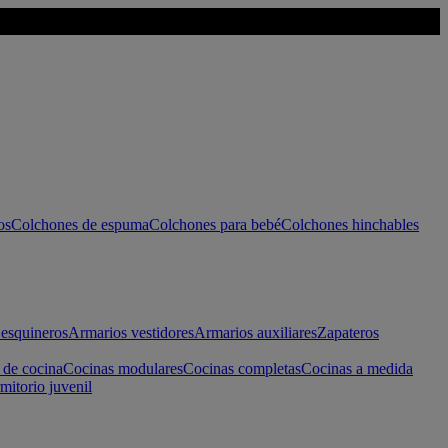
os
Colchones de espuma
Colchones para bebé
Colchones hinchables
esquineros
Armarios vestidores
Armarios auxiliares
Zapateros
 de cocina
Cocinas modulares
Cocinas completas
Cocinas a medida
mitorio juvenil