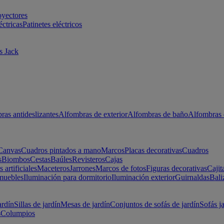
oyectores
éctricas
Patinetes eléctricos
s Jack
ras antideslizantes
Alfombras de exterior
Alfombras de baño
Alfombras 
Canvas
Cuadros pintados a mano
Marcos
Placas decorativas
Cuadros
s
Biombos
Cestas
Baúles
Revisteros
Cajas
s artificiales
Maceteros
Jarrones
Marcos de fotos
Figuras decorativas
Cajit
muebles
Iluminación para dormitorio
Iluminación exterior
Guirnaldas
Bali
ardín
Sillas de jardín
Mesas de jardín
Conjuntos de sofás de jardín
Sofás j
s
Columpios