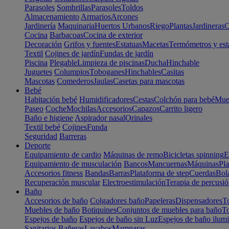
Parasoles
Sombrillas
Parasoles
Toldos
Almacenamiento
Armarios
Arcones
Jardinería
Maquinaria
Huertos Urbanos
Riego
Plantas
Jardineras
C
Cocina
Barbacoas
Cocina de exterior
Decoración
Grifos y fuentes
Estatuas
Macetas
Termómetros y est
Textil
Cojines de jardín
Fundas de jardín
Piscina
Plegable
Limpieza de piscinas
Ducha
Hinchable
Juguetes
Columpios
Toboganes
Hinchables
Casitas
Mascotas
Comederos
Jaulas
Casetas para mascotas
Bebé
Habitación bebé
Humidificadores
Cestas
Colchón para bebé
Mueb
Paseo
Coche
Mochilas
Accesorios
Capazos
Carrito ligero
Baño e higiene
Aspirador nasal
Orinales
Textil bebé
Cojines
Funda
Seguridad
Barreras
Deporte
Equipamiento de cardio
Máquinas de remo
Bicicletas spinning
E
Equipamiento de musculación
Bancos
Mancuernas
Máquinas
Pla
Accesorios fitness
Bandas
Barras
Plataforma de step
Cuerdas
Bola
Recuperación muscular
Electroestimulación
Terapia de percusi
Baño
Accesorios de baño
Colgadores baño
Papeleras
Dispensadores
To
Muebles de baño
Botiquines
Conjuntos de muebles para baño
To
Espejos de baño
Espejos de baño sin Luz
Espejos de baño ilum
Sanitarios
Bañeras
Lavabos
Mamparas