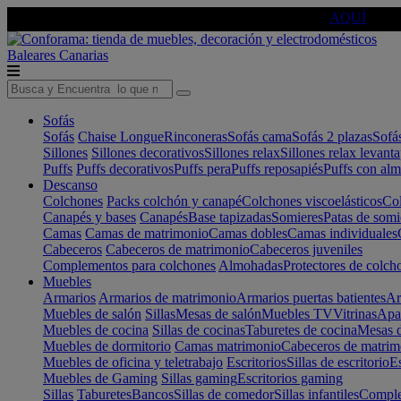
🔵Cambia tu electro con
-10% EXTRA
de descuento ☑️
AQUÍ
Baleares
Canarias
Sofás
Sofás
Chaise Longue
Rinconeras
Sofás cama
Sofás 2 plazas
Sofá
Sillones
Sillones decorativos
Sillones relax
Sillones relax levant
Puffs
Puffs decorativos
Puffs pera
Puffs reposapiés
Puffs con al
Descanso
Colchones
Packs colchón y canapé
Colchones viscoelásticos
Col
Canapés y bases
Canapés
Base tapizadas
Somieres
Patas de somi
Camas
Camas de matrimonio
Camas dobles
Camas individuales
Cabeceros
Cabeceros de matrimonio
Cabeceros juveniles
Complementos para colchones
Almohadas
Protectores de colch
Muebles
Armarios
Armarios de matrimonio
Armarios puertas batientes
Ar
Muebles de salón
Sillas
Mesas de salón
Muebles TV
Vitrinas
Apa
Muebles de cocina
Sillas de cocinas
Taburetes de cocina
Mesas d
Muebles de dormitorio
Camas matrimonio
Cabeceros de matrim
Muebles de oficina y teletrabajo
Escritorios
Sillas de escritorio
Es
Muebles de Gaming
Sillas gaming
Escritorios gaming
Sillas
Taburetes
Bancos
Sillas de comedor
Sillas infantiles
Complem