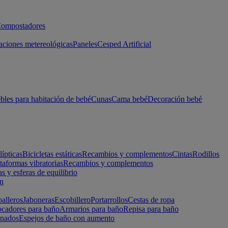
ompostadores
aciones metereológicas
Paneles
Cesped Artificial
les para habitación de bebé
Cunas
Cama bebé
Decoración bebé
lípticas
Bicicletas estáticas
Recambios y complementos
Cintas
Rodillos
taformas vibratorias
Recambios y complementos
s y esferas de equilibrio
ón
alleros
Jaboneras
Escobillero
Portarrollos
Cestas de ropa
cadores para baño
Armarios para baño
Repisa para baño
inados
Espejos de baño con aumento