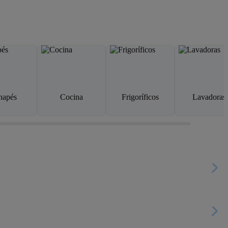
napés
Cocina
Frigoríficos
Lavadoras