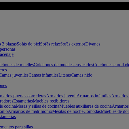
s 3 plazas
Sofás de piel
Sofás relax
Sofás exterior
Divanes
apersonas
macenaje
chones de muelles
Colchones de muelles ensacados
Colchones enrollad
eres
Camas juveniles
Camas infantiles
Literas
Camas nido
ones
marios puertas correderas
Armarios juvenil
Armarios infantiles
Armarios 
radores
Estanterias
Muebles recibidores
e cocina
Mesas y sillas de cocina
Muebles auxiliares de cocina
Armarios
onio
Armarios de matrimonio
Mesitas de noche
Comodas
Muebles de dor
tanterías
entos para sillas