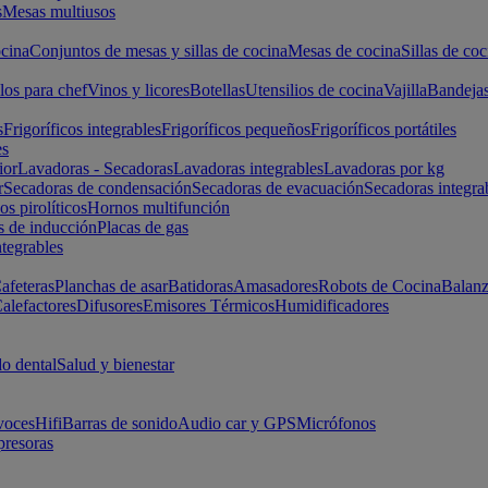
s
Mesas multiusos
cina
Conjuntos de mesas y sillas de cocina
Mesas de cocina
Sillas de coc
los para chef
Vinos y licores
Botellas
Utensilios de cocina
Vajilla
Bandeja
s
Frigoríficos integrables
Frigoríficos pequeños
Frigoríficos portátiles
es
ior
Lavadoras - Secadoras
Lavadoras integrables
Lavadoras por kg
r
Secadoras de condensación
Secadoras de evacuación
Secadoras integra
s pirolíticos
Hornos multifunción
s de inducción
Placas de gas
ntegrables
afeteras
Planchas de asar
Batidoras
Amasadores
Robots de Cocina
Balanz
alefactores
Difusores
Emisores Térmicos
Humidificadores
o dental
Salud y bienestar
voces
Hifi
Barras de sonido
Audio car y GPS
Micrófonos
presoras