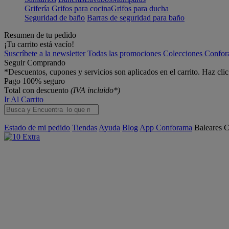
Grifería
Grifos para cocina
Grifos para ducha
Seguridad de baño
Barras de seguridad para baño
Resumen de tu pedido
¡Tu carrito está vacío!
Suscríbete a la newsletter
Todas las promociones
Colecciones Confo
Seguir Comprando
*Descuentos, cupones y servicios son aplicados en el carrito. Haz cli
Pago 100% seguro
Total con descuento
(IVA incluido*)
Ir Al Carrito
Estado de mi pedido
Tiendas
Ayuda
Blog
App Conforama
Baleares
C