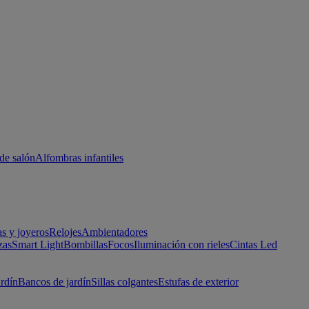
de salón
Alfombras infantiles
as y joyeros
Relojes
Ambientadores
zas
Smart Light
Bombillas
Focos
Iluminación con rieles
Cintas Led
ardín
Bancos de jardín
Sillas colgantes
Estufas de exterior