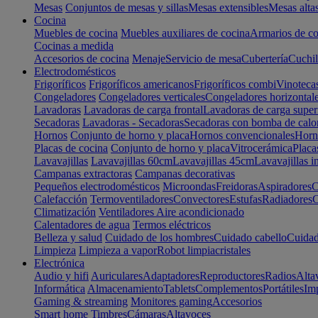
Mesas
Conjuntos de mesas y sillas
Mesas extensibles
Mesas alta
Cocina
Muebles de cocina
Muebles auxiliares de cocina
Armarios de co
Cocinas a medida
Accesorios de cocina
Menaje
Servicio de mesa
Cubertería
Cuchil
Electrodomésticos
Frigoríficos
Frigoríficos americanos
Frigoríficos combi
Vinoteca
Congeladores
Congeladores verticales
Congeladores horizontal
Lavadoras
Lavadoras de carga frontal
Lavadoras de carga super
Secadoras
Lavadoras - Secadoras
Secadoras con bomba de calo
Hornos
Conjunto de horno y placa
Hornos convencionales
Horno
Placas de cocina
Conjunto de horno y placa
Vitrocerámica
Placa
Lavavajillas
Lavavajillas 60cm
Lavavajillas 45cm
Lavavajillas i
Campanas extractoras
Campanas decorativas
Pequeños electrodomésticos
Microondas
Freidoras
Aspiradores
C
Calefacción
Termoventiladores
Convectores
Estufas
Radiadores
C
Climatización
Ventiladores
Aire acondicionado
Calentadores de agua
Termos eléctricos
Belleza y salud
Cuidado de los hombres
Cuidado cabello
Cuidad
Limpieza
Limpieza a vapor
Robot limpiacristales
Electrónica
Audio y hifi
Auriculares
Adaptadores
Reproductores
Radios
Alta
Informática
Almacenamiento
Tablets
Complementos
Portátiles
Im
Gaming & streaming
Monitores gaming
Accesorios
Smart home
Timbres
Cámaras
Altavoces