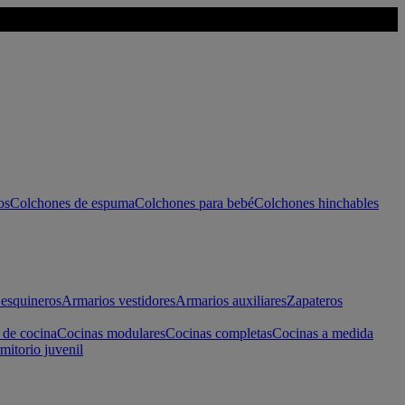
os
Colchones de espuma
Colchones para bebé
Colchones hinchables
esquineros
Armarios vestidores
Armarios auxiliares
Zapateros
 de cocina
Cocinas modulares
Cocinas completas
Cocinas a medida
mitorio juvenil