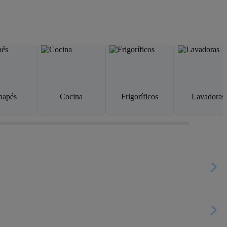
napés
Cocina
Frigoríficos
Lavadoras