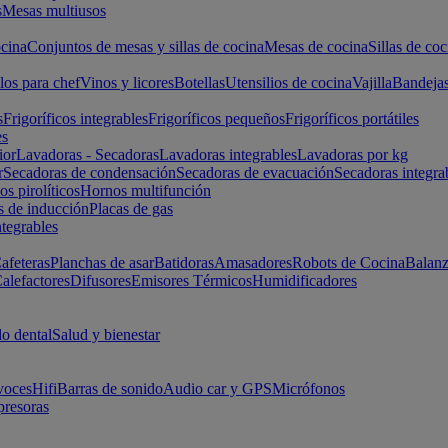
s
Mesas multiusos
cina
Conjuntos de mesas y sillas de cocina
Mesas de cocina
Sillas de coc
los para chef
Vinos y licores
Botellas
Utensilios de cocina
Vajilla
Bandeja
s
Frigoríficos integrables
Frigoríficos pequeños
Frigoríficos portátiles
es
ior
Lavadoras - Secadoras
Lavadoras integrables
Lavadoras por kg
r
Secadoras de condensación
Secadoras de evacuación
Secadoras integra
s pirolíticos
Hornos multifunción
s de inducción
Placas de gas
ntegrables
afeteras
Planchas de asar
Batidoras
Amasadores
Robots de Cocina
Balanz
alefactores
Difusores
Emisores Térmicos
Humidificadores
o dental
Salud y bienestar
voces
Hifi
Barras de sonido
Audio car y GPS
Micrófonos
presoras