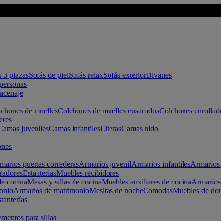
s 3 plazas
Sofás de piel
Sofás relax
Sofás exterior
Divanes
apersonas
macenaje
chones de muelles
Colchones de muelles ensacados
Colchones enrollad
eres
Camas juveniles
Camas infantiles
Literas
Camas nido
ones
marios puertas correderas
Armarios juvenil
Armarios infantiles
Armarios 
radores
Estanterias
Muebles recibidores
e cocina
Mesas y sillas de cocina
Muebles auxiliares de cocina
Armarios
onio
Armarios de matrimonio
Mesitas de noche
Comodas
Muebles de dor
tanterías
entos para sillas