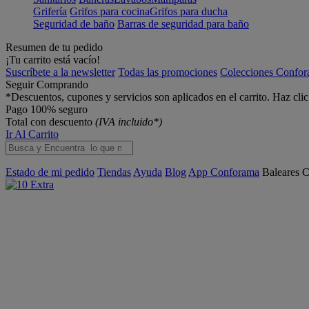
Grifería
Grifos para cocina
Grifos para ducha
Seguridad de baño
Barras de seguridad para baño
Resumen de tu pedido
¡Tu carrito está vacío!
Suscríbete a la newsletter
Todas las promociones
Colecciones Confo
Seguir Comprando
*Descuentos, cupones y servicios son aplicados en el carrito. Haz cli
Pago 100% seguro
Total con descuento
(IVA incluido*)
Ir Al Carrito
Estado de mi pedido
Tiendas
Ayuda
Blog
App Conforama
Baleares
C