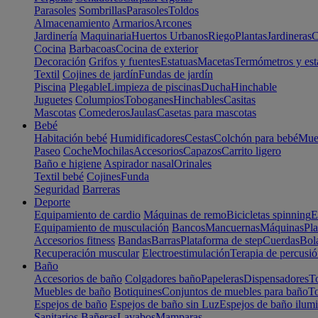
Parasoles
Sombrillas
Parasoles
Toldos
Almacenamiento
Armarios
Arcones
Jardinería
Maquinaria
Huertos Urbanos
Riego
Plantas
Jardineras
C
Cocina
Barbacoas
Cocina de exterior
Decoración
Grifos y fuentes
Estatuas
Macetas
Termómetros y est
Textil
Cojines de jardín
Fundas de jardín
Piscina
Plegable
Limpieza de piscinas
Ducha
Hinchable
Juguetes
Columpios
Toboganes
Hinchables
Casitas
Mascotas
Comederos
Jaulas
Casetas para mascotas
Bebé
Habitación bebé
Humidificadores
Cestas
Colchón para bebé
Mueb
Paseo
Coche
Mochilas
Accesorios
Capazos
Carrito ligero
Baño e higiene
Aspirador nasal
Orinales
Textil bebé
Cojines
Funda
Seguridad
Barreras
Deporte
Equipamiento de cardio
Máquinas de remo
Bicicletas spinning
E
Equipamiento de musculación
Bancos
Mancuernas
Máquinas
Pla
Accesorios fitness
Bandas
Barras
Plataforma de step
Cuerdas
Bola
Recuperación muscular
Electroestimulación
Terapia de percusi
Baño
Accesorios de baño
Colgadores baño
Papeleras
Dispensadores
To
Muebles de baño
Botiquines
Conjuntos de muebles para baño
To
Espejos de baño
Espejos de baño sin Luz
Espejos de baño ilum
Sanitarios
Bañeras
Lavabos
Mamparas