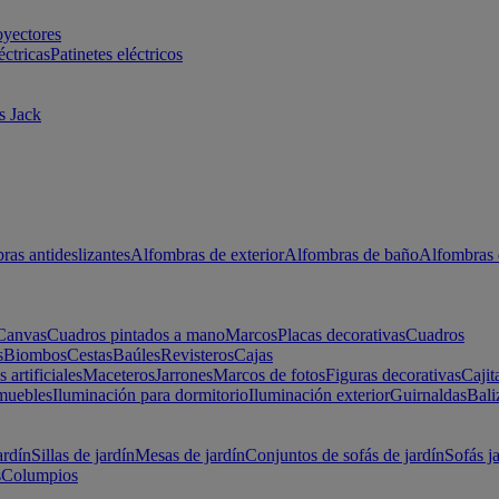
oyectores
éctricas
Patinetes eléctricos
s Jack
ras antideslizantes
Alfombras de exterior
Alfombras de baño
Alfombras 
Canvas
Cuadros pintados a mano
Marcos
Placas decorativas
Cuadros
s
Biombos
Cestas
Baúles
Revisteros
Cajas
s artificiales
Maceteros
Jarrones
Marcos de fotos
Figuras decorativas
Cajit
muebles
Iluminación para dormitorio
Iluminación exterior
Guirnaldas
Bali
ardín
Sillas de jardín
Mesas de jardín
Conjuntos de sofás de jardín
Sofás j
s
Columpios