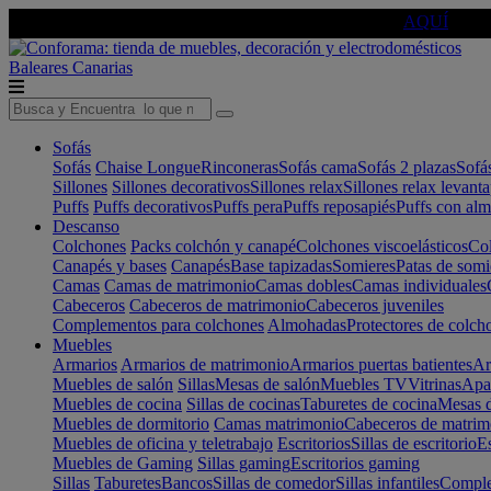
🔵Cambia tu electro con
-10% EXTRA
de descuento ☑️
AQUÍ
Baleares
Canarias
Sofás
Sofás
Chaise Longue
Rinconeras
Sofás cama
Sofás 2 plazas
Sofá
Sillones
Sillones decorativos
Sillones relax
Sillones relax levant
Puffs
Puffs decorativos
Puffs pera
Puffs reposapiés
Puffs con al
Descanso
Colchones
Packs colchón y canapé
Colchones viscoelásticos
Col
Canapés y bases
Canapés
Base tapizadas
Somieres
Patas de somi
Camas
Camas de matrimonio
Camas dobles
Camas individuales
Cabeceros
Cabeceros de matrimonio
Cabeceros juveniles
Complementos para colchones
Almohadas
Protectores de colch
Muebles
Armarios
Armarios de matrimonio
Armarios puertas batientes
Ar
Muebles de salón
Sillas
Mesas de salón
Muebles TV
Vitrinas
Apa
Muebles de cocina
Sillas de cocinas
Taburetes de cocina
Mesas d
Muebles de dormitorio
Camas matrimonio
Cabeceros de matrim
Muebles de oficina y teletrabajo
Escritorios
Sillas de escritorio
Es
Muebles de Gaming
Sillas gaming
Escritorios gaming
Sillas
Taburetes
Bancos
Sillas de comedor
Sillas infantiles
Complem