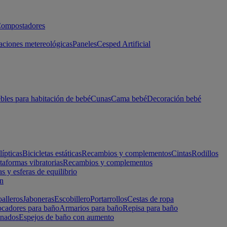
ompostadores
aciones metereológicas
Paneles
Cesped Artificial
les para habitación de bebé
Cunas
Cama bebé
Decoración bebé
lípticas
Bicicletas estáticas
Recambios y complementos
Cintas
Rodillos
taformas vibratorias
Recambios y complementos
s y esferas de equilibrio
ón
alleros
Jaboneras
Escobillero
Portarrollos
Cestas de ropa
cadores para baño
Armarios para baño
Repisa para baño
inados
Espejos de baño con aumento