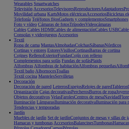
Wearables
Smartwatches
Televisión
Accesorios
Televisores
Reproductores
Adaptadores
Pr
Movilidad urbana
Karts
Motos eléctricas
Accesorios
Bicicletas el
Telefonía
Teléfonos fijos
Gadgets y complementos
Smartphones
Foto y vídeo
Cámaras de fotos
Trípodes
Videocámaras
Cables
Cables HDMI
Cables de alimentación
Cables USB
Cable
Consolas y videojuegos
Accesorios
Textil
Ropa de cama
Mantas
Almohadas
Colchas
Sábanas
Nórdicos
Cortinas y estores
Estores
Visillos
Cortinas
Barras de cortina
Cojines
Relleno
Exterior
Fundas
Cojín con relleno
Complementos para sofás
Fundas de sofás
Plaids
Alfombras
Alfombras de habitación
Alfombras pequeñas
Alfomb
Textil baño
Albornoces
Toallas
Textil cocina
Manteles
Servilletas
Decoración
Decoración de pared
Letreros
Espejos
Relojes de pared
Tableros
Organización
Cajas decorativas
Percheros
Burros de ropa
Joyero
Objetos decorativos
Velas
Faroles
Centros de mesa
Navidad
Flore
Iluminación
Lámparas
Iluminación decorativa
Iluminación para 
Tendencias y temporadas
Jardín
Muebles de jardín
Set de jardín
Conjuntos de mesas y sillas de j
Hamacas y tumbonas
Accesorios
Balancines
Tumbonas
Hamaca
Pérgolas
Cenadores
Carpas
Pérgolas