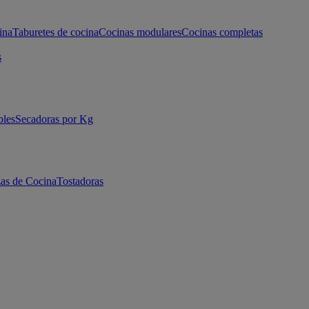
ina
Taburetes de cocina
Cocinas modulares
Cocinas completas
s
bles
Secadoras por Kg
as de Cocina
Tostadoras