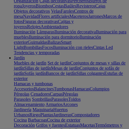
Organización
Cajas decorativas
Percheros
Burros de
ropa
Joyeros
Biombos
Cestas
Baúles
Revisteros
Cajas
Objetos decorativos
Velas
Faroles
Centros de
mesa
Navidad
Flores artificiales
Maceteros
Jarrones
Marcos de
fotos
Figuras decorativas
Cajitas y
joyeros
Relojes
Ambientadores
Iluminación
Lámparas
Iluminación decorativa
Iluminación para
muebles
Iluminación para dormitorio
Iluminación
exterior
Guirnaldas
Balizas
Smart
Light
Bombillas
Focos
Iluminación con rieles
Cintas Led
Tendencias y temporadas
Jardín
Muebles de jardín
Set de jardín
Conjuntos de mesas y sillas de
jardín
Sillas de jardín
Mesas de jardín
Conjuntos de sofás de
jardín
Sofás jardín
Bancos de jardín
Sillas colgantes
Estufas de
exterior
Hamacas y tumbonas
Accesorios
Balancines
Tumbonas
Hamacas
Columpios
Pérgolas
Cenadores
Carpas
Pérgolas
Parasoles
Sombrillas
Parasoles
Toldos
Almacenamiento
Armarios
Arcones
Jardinería
Maquinaria
Huertos
Urbanos
Riego
Plantas
Jardineras
Compostadores
Cocina
Barbacoas
Cocina de exterior
Decoración
Grifos y fuentes
Estatuas
Macetas
Termómetros y