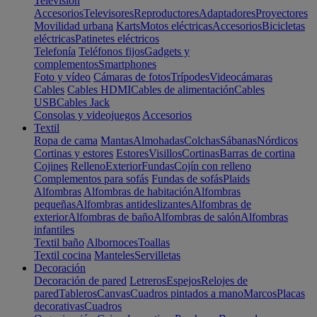
Televisión
Accesorios
Televisores
Reproductores
Adaptadores
Proyectores
Movilidad urbana
Karts
Motos eléctricas
Accesorios
Bicicletas
eléctricas
Patinetes eléctricos
Telefonía
Teléfonos fijos
Gadgets y
complementos
Smartphones
Foto y vídeo
Cámaras de fotos
Trípodes
Videocámaras
Cables
Cables HDMI
Cables de alimentación
Cables
USB
Cables Jack
Consolas y videojuegos
Accesorios
Textil
Ropa de cama
Mantas
Almohadas
Colchas
Sábanas
Nórdicos
Cortinas y estores
Estores
Visillos
Cortinas
Barras de cortina
Cojines
Relleno
Exterior
Fundas
Cojín con relleno
Complementos para sofás
Fundas de sofás
Plaids
Alfombras
Alfombras de habitación
Alfombras
pequeñas
Alfombras antideslizantes
Alfombras de
exterior
Alfombras de baño
Alfombras de salón
Alfombras
infantiles
Textil baño
Albornoces
Toallas
Textil cocina
Manteles
Servilletas
Decoración
Decoración de pared
Letreros
Espejos
Relojes de
pared
Tableros
Canvas
Cuadros pintados a mano
Marcos
Placas
decorativas
Cuadros