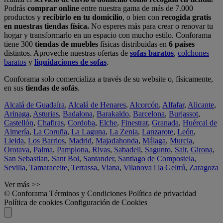
Podrás
comprar online
entre nuestra gama de más de 7.000
productos y
recibirlo en tu domicilio
, o bien con
recogida gratis
en nuestras tiendas física.
No esperes más para crear o renovar tu
hogar y transformarlo en un espacio con mucho estilo. Conforama
tiene 300
tiendas de muebles
físicas distribuidas en
6 países
distintos. Aproveche nuestras ofertas de
sofas baratos
,
colchones
baratos
y
liquidaciones de sofas
.
Conforama solo comercializa a través de su website o, físicamente,
en sus
tiendas de sofás
.
Alcalá de Guadaíra
,
Alcalá de Henares
,
Alcorcón
,
Alfafar
,
Alicante
,
Arinaga
,
Asturias
,
Badalona
,
Barakaldo
,
Barcelona
,
Burjassot
,
Castellón
,
Chafiras
,
Cordoba
,
Elche
,
Finestrat
,
Granada
,
Huércal de
Almería
,
La Coruña
,
La Laguna
,
La Zenia
,
Lanzarote
,
León
,
Lleida
,
Los Barrios
,
Madrid
,
Majadahonda
,
Málaga
,
Murcia
,
Orotava
,
Palma
,
Pamplona
,
Rivas
,
Sabadell
,
Sagunto
,
Salt, Girona
,
San Sebastian
,
Sant Boi
,
Santander
,
Santiago de Compostela
,
Sevilla
,
Tamaraceite
,
Terrassa
,
Viana
,
Vilanova i la Geltrú
,
Zaragoza
Ver más >>
© Conforama
Términos y Condiciones
Política de privacidad
Política de cookies
Configuración de Cookies