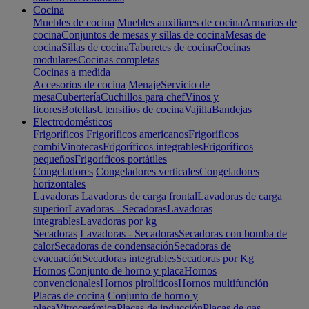
Cocina
Muebles de cocina
Muebles auxiliares de cocina
Armarios de
cocina
Conjuntos de mesas y sillas de cocina
Mesas de
cocina
Sillas de cocina
Taburetes de cocina
Cocinas
modulares
Cocinas completas
Cocinas a medida
Accesorios de cocina
Menaje
Servicio de
mesa
Cubertería
Cuchillos para chef
Vinos y
licores
Botellas
Utensilios de cocina
Vajilla
Bandejas
Electrodomésticos
Frigoríficos
Frigoríficos americanos
Frigoríficos
combi
Vinotecas
Frigoríficos integrables
Frigoríficos
pequeños
Frigoríficos portátiles
Congeladores
Congeladores verticales
Congeladores
horizontales
Lavadoras
Lavadoras de carga frontal
Lavadoras de carga
superior
Lavadoras - Secadoras
Lavadoras
integrables
Lavadoras por kg
Secadoras
Lavadoras - Secadoras
Secadoras con bomba de
calor
Secadoras de condensación
Secadoras de
evacuación
Secadoras integrables
Secadoras por Kg
Hornos
Conjunto de horno y placa
Hornos
convencionales
Hornos pirolíticos
Hornos multifunción
Placas de cocina
Conjunto de horno y
placa
Vitrocerámica
Placas de inducción
Placas de gas