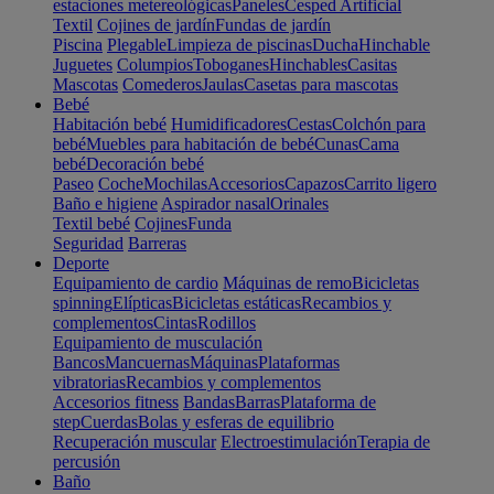
estaciones metereológicas
Paneles
Cesped Artificial
Textil
Cojines de jardín
Fundas de jardín
Piscina
Plegable
Limpieza de piscinas
Ducha
Hinchable
Juguetes
Columpios
Toboganes
Hinchables
Casitas
Mascotas
Comederos
Jaulas
Casetas para mascotas
Bebé
Habitación bebé
Humidificadores
Cestas
Colchón para
bebé
Muebles para habitación de bebé
Cunas
Cama
bebé
Decoración bebé
Paseo
Coche
Mochilas
Accesorios
Capazos
Carrito ligero
Baño e higiene
Aspirador nasal
Orinales
Textil bebé
Cojines
Funda
Seguridad
Barreras
Deporte
Equipamiento de cardio
Máquinas de remo
Bicicletas
spinning
Elípticas
Bicicletas estáticas
Recambios y
complementos
Cintas
Rodillos
Equipamiento de musculación
Bancos
Mancuernas
Máquinas
Plataformas
vibratorias
Recambios y complementos
Accesorios fitness
Bandas
Barras
Plataforma de
step
Cuerdas
Bolas y esferas de equilibrio
Recuperación muscular
Electroestimulación
Terapia de
percusión
Baño