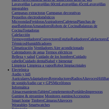
Lavavajillas
Lavavajillas 60cm
Lavavajillas 45cm
Lavavajillas
integrables
Campanas extractoras
Campanas decorativas
Pequeños electrodomésticos
Microondas
Freidoras
Aspiradores
Cafeteras
Planchas de
asar
Batidoras
Amasadores
Robots de Cocina
Balanzas de
Cocina
Tostadoras
Calefacción
Termoventiladores
Convectores
Estufas
Radiadores
Calefactores
D
Térmicos
Humidificadores
Climatización
Ventiladores
Aire acondicionado
Calentadores de agua
Termos eléctricos
Belleza y salud
Cuidado de los hombres
Cuidado
cabello
Cuidado dental
Salud y bienestar
Limpieza
Limpieza a vapor
Robot limpiacristales
Electrónica
Audio y hifi
Auriculares
Adaptadores
Reproductores
Radios
Altavoces
Hifi
Bar
de sonido
Audio car y GPS
Micrófonos
Informática
Almacenamiento
Tablets
Complementos
Portátiles
Impresoras
Gaming & streaming
Monitores gaming
Accesorios
Smart home
Timbres
Cámaras
Altavoces
Wearables
Smartwatches