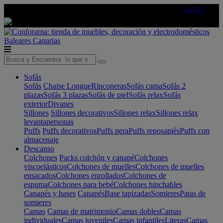
🔵Cambia tu electro con
-10% EXTRA
de descuento ☑️
AQUÍ
Baleares
Canarias
Sofás
Sofás
Chaise Longue
Rinconeras
Sofás cama
Sofás 2
plazas
Sofás 3 plazas
Sofás de piel
Sofás relax
Sofás
exterior
Divanes
Sillones
Sillones decorativos
Sillones relax
Sillones relax
levantapersonas
Puffs
Puffs decorativos
Puffs pera
Puffs reposapiés
Puffs con
almacenaje
Descanso
Colchones
Packs colchón y canapé
Colchones
viscoelásticos
Colchones de muelles
Colchones de muelles
ensacados
Colchones enrollados
Colchones de
espuma
Colchones para bebé
Colchones hinchables
Canapés y bases
Canapés
Base tapizadas
Somieres
Patas de
somieres
Camas
Camas de matrimonio
Camas dobles
Camas
individuales
Camas juveniles
Camas infantiles
Literas
Camas