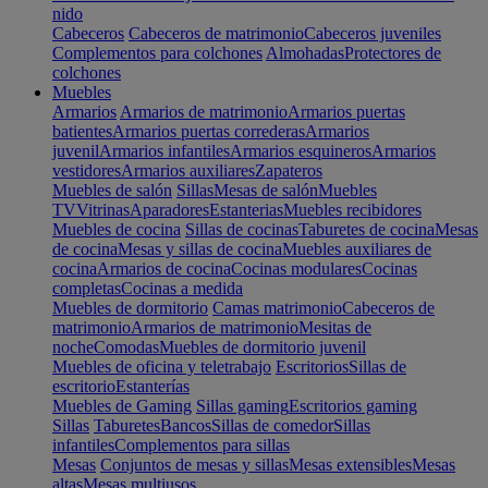
nido
Cabeceros
Cabeceros de matrimonio
Cabeceros juveniles
Complementos para colchones
Almohadas
Protectores de
colchones
Muebles
Armarios
Armarios de matrimonio
Armarios puertas
batientes
Armarios puertas correderas
Armarios
juvenil
Armarios infantiles
Armarios esquineros
Armarios
vestidores
Armarios auxiliares
Zapateros
Muebles de salón
Sillas
Mesas de salón
Muebles
TV
Vitrinas
Aparadores
Estanterias
Muebles recibidores
Muebles de cocina
Sillas de cocinas
Taburetes de cocina
Mesas
de cocina
Mesas y sillas de cocina
Muebles auxiliares de
cocina
Armarios de cocina
Cocinas modulares
Cocinas
completas
Cocinas a medida
Muebles de dormitorio
Camas matrimonio
Cabeceros de
matrimonio
Armarios de matrimonio
Mesitas de
noche
Comodas
Muebles de dormitorio juvenil
Muebles de oficina y teletrabajo
Escritorios
Sillas de
escritorio
Estanterías
Muebles de Gaming
Sillas gaming
Escritorios gaming
Sillas
Taburetes
Bancos
Sillas de comedor
Sillas
infantiles
Complementos para sillas
Mesas
Conjuntos de mesas y sillas
Mesas extensibles
Mesas
altas
Mesas multiusos