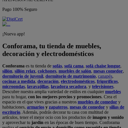
Pago 100% Seguro
¡Nueva app!
Conforama, tu tienda de muebles,
decoración y electrodomésticos
Conforama
es tu tienda de
sofás
,
sofá cama
,
sofá chaise longue
,
sillón
,
sillón relax
,
colchones
,
muebles de salón
,
mesas comedor
,
dormitorio de juvenil
,
dormitorio de matrimonio
,
canapés
,
cocinas a medida
,
decoración
,
electrodomésticos
,
frigoríficos
,
microondas
,
lavavajillas
,
lavadora secadora
, y
televisiones
.
Descubre nuestra amplia variedad de estilos en cualquier
muebles
para tu hogar,
con los mejores precios y promociones
. Crea el
espacio en el que vives gracias a nuestros
muebles de comedor
y
habitaciones,
armarios
y
zapateros
,
mesas de comedor
y
sillas de
escritorio
. Además, podrás decorar tu casa con multitud de
artículos, tener el mejor ocio con los productos de
imagen y sonido
y aprovechar tu
jardín
en las épocas de buen tiempo. Conforama
realiza el
servicio de envío a domicilio como recogida en tienda.