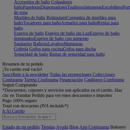
Accesorios de baño
Colgadores
baño
Papeleras
Dispensadores
Toalleros
Jaboneras
Escobillero
Port
de ropa
Muebles de baño
Botiquines
Conjuntos de muebles para
baño
Tocadores para baño
Armarios para baño
Repisa para
baño
Espejos de baño
Espejos de baño sin Luz
Espejos de baño
iluminados
Espejos de baño con aumento
Sanitarios
Bañeras
Lavabos
Mamparas
Grifería
Grifos para cocina
Grifos para ducha
Seguridad de baño
Barras de seguridad para baño
Resumen de tu pedido
¡Tu carrito está vacío!
Suscríbete a la newsletter
Todas las promociones
Colecciones
Conforama
Tarjeta Conforama
Financiación
Catálogos Conforama
Seguir Comprando
*Descuentos, cupones y servicios son aplicados en el carrito. Haz
clic en Tramitar Pedido para ver estos descuentos e importes
Pago 100% seguro
Total con descuento
(IVA incluido*)
Ir Al Carrito
Estado de mi pedido
Tiendas
Ayuda
Blog
App Conforama
Baleares