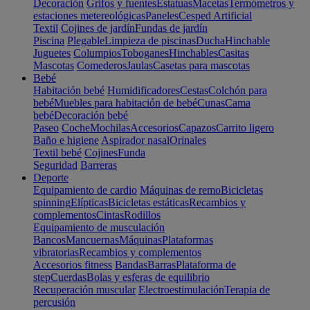
Decoración
Grifos y fuentes
Estatuas
Macetas
Termómetros y
estaciones metereológicas
Paneles
Cesped Artificial
Textil
Cojines de jardín
Fundas de jardín
Piscina
Plegable
Limpieza de piscinas
Ducha
Hinchable
Juguetes
Columpios
Toboganes
Hinchables
Casitas
Mascotas
Comederos
Jaulas
Casetas para mascotas
Bebé
Habitación bebé
Humidificadores
Cestas
Colchón para
bebé
Muebles para habitación de bebé
Cunas
Cama
bebé
Decoración bebé
Paseo
Coche
Mochilas
Accesorios
Capazos
Carrito ligero
Baño e higiene
Aspirador nasal
Orinales
Textil bebé
Cojines
Funda
Seguridad
Barreras
Deporte
Equipamiento de cardio
Máquinas de remo
Bicicletas
spinning
Elípticas
Bicicletas estáticas
Recambios y
complementos
Cintas
Rodillos
Equipamiento de musculación
Bancos
Mancuernas
Máquinas
Plataformas
vibratorias
Recambios y complementos
Accesorios fitness
Bandas
Barras
Plataforma de
step
Cuerdas
Bolas y esferas de equilibrio
Recuperación muscular
Electroestimulación
Terapia de
percusión