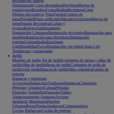
decorativas
Cuadros
Organización
Cajas decorativas
Percheros
Burros de
ropa
Joyeros
Biombos
Cestas
Baúles
Revisteros
Cajas
Objetos decorativos
Velas
Faroles
Centros de
mesa
Navidad
Flores artificiales
Maceteros
Jarrones
Marcos de
fotos
Figuras decorativas
Cajitas y
joyeros
Relojes
Ambientadores
Iluminación
Lámparas
Iluminación decorativa
Iluminación para
muebles
Iluminación para dormitorio
Iluminación
exterior
Guirnaldas
Balizas
Smart
Light
Bombillas
Focos
Iluminación con rieles
Cintas Led
Tendencias y temporadas
Jardín
Muebles de jardín
Set de jardín
Conjuntos de mesas y sillas de
jardín
Sillas de jardín
Mesas de jardín
Conjuntos de sofás de
jardín
Sofás jardín
Bancos de jardín
Sillas colgantes
Estufas de
exterior
Hamacas y tumbonas
Accesorios
Balancines
Tumbonas
Hamacas
Columpios
Pérgolas
Cenadores
Carpas
Pérgolas
Parasoles
Sombrillas
Parasoles
Toldos
Almacenamiento
Armarios
Arcones
Jardinería
Maquinaria
Huertos
Urbanos
Riego
Plantas
Jardineras
Compostadores
Cocina
Barbacoas
Cocina de exterior