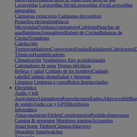
Lavavajillas
Lavavajillas 60cm
Lavavajillas 45cm
Lavavajillas
integrables
Campanas extractoras
Campanas decorativas
Pequeños electrodomésticos
Microondas
Freidoras
Aspiradores
Cafeteras
Planchas de
asar
Batidoras
Amasadores
Robots de Cocina
Balanzas de
Cocina
Tostadoras
Calefacción
Termoventiladores
Convectores
Estufas
Radiadores
Calefactores
D
Térmicos
Humidificadores
Climatización
Ventiladores
Aire acondicionado
Calentadores de agua
Termos eléctricos
Belleza y salud
Cuidado de los hombres
Cuidado
cabello
Cuidado dental
Salud y bienestar
Limpieza
Limpieza a vapor
Robot limpiacristales
Electrónica
Audio y hifi
Auriculares
Adaptadores
Reproductores
Radios
Altavoces
Hifi
Bar
de sonido
Audio car y GPS
Micrófonos
Informática
Almacenamiento
Tablets
Complementos
Portátiles
Impresoras
Gaming & streaming
Monitores gaming
Accesorios
Smart home
Timbres
Cámaras
Altavoces
Wearables
Smartwatches