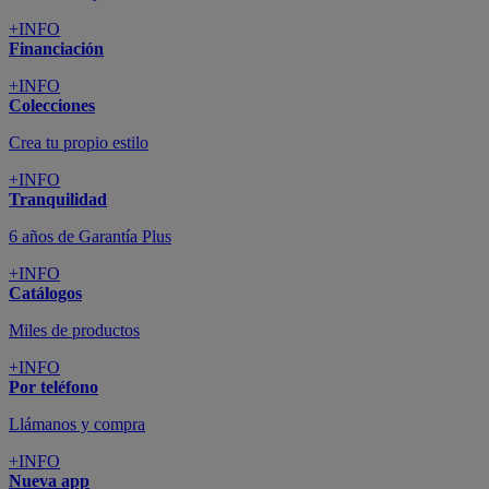
+INFO
Financiación
+INFO
Colecciones
Crea tu propio estilo
+INFO
Tranquilidad
6 años de Garantía Plus
+INFO
Catálogos
Miles de productos
+INFO
Por teléfono
Llámanos y compra
+INFO
Nueva app