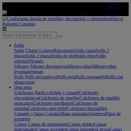
🔵Cambia tu electro con
-10% EXTRA
de descuento ☑️
AQUÍ
Baleares
Canarias
Sofás
Sofás
Chaise Longue
Rinconeras
Sofás cama
Sofás 2
plazas
Sofás 3 plazas
Sofás de piel
Sofás relax
Sofás
exterior
Divanes
Sillones
Sillones decorativos
Sillones relax
Sillones relax
levantapersonas
Puffs
Puffs decorativos
Puffs pera
Puffs reposapiés
Puffs con
almacenaje
Descanso
Colchones
Packs colchón y canapé
Colchones
viscoelásticos
Colchones de muelles
Colchones de muelles
ensacados
Colchones enrollados
Colchones de
espuma
Colchones para bebé
Colchones hinchables
Canapés y bases
Canapés
Base tapizadas
Somieres
Patas de
somieres
Camas
Camas de matrimonio
Camas dobles
Camas
individuales
Camas juveniles
Camas infantiles
Literas
Camas