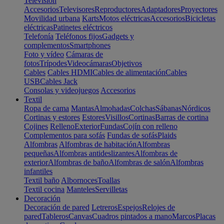
Televisión
Accesorios
Televisores
Reproductores
Adaptadores
Proyectores
Movilidad urbana
Karts
Motos eléctricas
Accesorios
Bicicletas
eléctricas
Patinetes eléctricos
Telefonía
Teléfonos fijos
Gadgets y
complementos
Smartphones
Foto y vídeo
Cámaras de
fotos
Trípodes
Videocámaras
Objetivos
Cables
Cables HDMI
Cables de alimentación
Cables
USB
Cables Jack
Consolas y videojuegos
Accesorios
Textil
Ropa de cama
Mantas
Almohadas
Colchas
Sábanas
Nórdicos
Cortinas y estores
Estores
Visillos
Cortinas
Barras de cortina
Cojines
Relleno
Exterior
Fundas
Cojín con relleno
Complementos para sofás
Fundas de sofás
Plaids
Alfombras
Alfombras de habitación
Alfombras
pequeñas
Alfombras antideslizantes
Alfombras de
exterior
Alfombras de baño
Alfombras de salón
Alfombras
infantiles
Textil baño
Albornoces
Toallas
Textil cocina
Manteles
Servilletas
Decoración
Decoración de pared
Letreros
Espejos
Relojes de
pared
Tableros
Canvas
Cuadros pintados a mano
Marcos
Placas