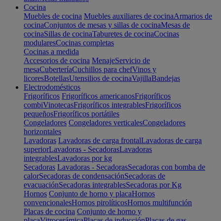
Cocina
Muebles de cocina
Muebles auxiliares de cocina
Armarios de
cocina
Conjuntos de mesas y sillas de cocina
Mesas de
cocina
Sillas de cocina
Taburetes de cocina
Cocinas
modulares
Cocinas completas
Cocinas a medida
Accesorios de cocina
Menaje
Servicio de
mesa
Cubertería
Cuchillos para chef
Vinos y
licores
Botellas
Utensilios de cocina
Vajilla
Bandejas
Electrodomésticos
Frigoríficos
Frigoríficos americanos
Frigoríficos
combi
Vinotecas
Frigoríficos integrables
Frigoríficos
pequeños
Frigoríficos portátiles
Congeladores
Congeladores verticales
Congeladores
horizontales
Lavadoras
Lavadoras de carga frontal
Lavadoras de carga
superior
Lavadoras - Secadoras
Lavadoras
integrables
Lavadoras por kg
Secadoras
Lavadoras - Secadoras
Secadoras con bomba de
calor
Secadoras de condensación
Secadoras de
evacuación
Secadoras integrables
Secadoras por Kg
Hornos
Conjunto de horno y placa
Hornos
convencionales
Hornos pirolíticos
Hornos multifunción
Placas de cocina
Conjunto de horno y
placa
Vitrocerámica
Placas de inducción
Placas de gas