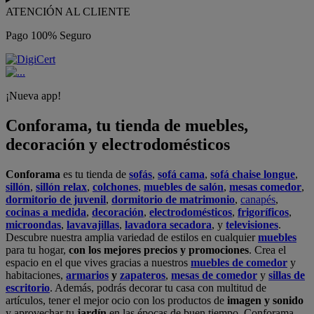
ATENCIÓN AL CLIENTE
Pago 100% Seguro
¡Nueva app!
Conforama, tu tienda de muebles,
decoración y electrodomésticos
Conforama
es tu tienda de
sofás
,
sofá cama
,
sofá chaise longue
,
sillón
,
sillón relax
,
colchones
,
muebles de salón
,
mesas comedor
,
dormitorio de juvenil
,
dormitorio de matrimonio
,
canapés
,
cocinas a medida
,
decoración
,
electrodomésticos
,
frigoríficos
,
microondas
,
lavavajillas
,
lavadora secadora
, y
televisiones
.
Descubre nuestra amplia variedad de estilos en cualquier
muebles
para tu hogar,
con los mejores precios y promociones
. Crea el
espacio en el que vives gracias a nuestros
muebles de comedor
y
habitaciones,
armarios
y
zapateros
,
mesas de comedor
y
sillas de
escritorio
. Además, podrás decorar tu casa con multitud de
artículos, tener el mejor ocio con los productos de
imagen y sonido
y aprovechar tu
jardín
en las épocas de buen tiempo. Conforama