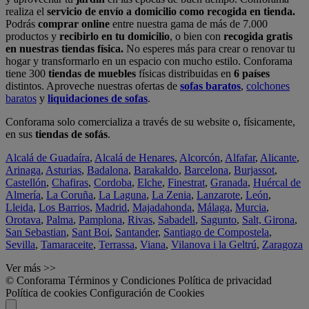
realiza el
servicio de envío a domicilio como recogida en tienda.
Podrás
comprar online
entre nuestra gama de más de 7.000
productos y
recibirlo en tu domicilio
, o bien con
recogida gratis
en nuestras tiendas física.
No esperes más para crear o renovar tu
hogar y transformarlo en un espacio con mucho estilo. Conforama
tiene 300
tiendas de muebles
físicas distribuidas en
6 países
distintos. Aproveche nuestras ofertas de
sofas baratos
,
colchones
baratos
y
liquidaciones de sofas
.
Conforama solo comercializa a través de su website o, físicamente,
en sus
tiendas de sofás
.
Alcalá de Guadaíra
,
Alcalá de Henares
,
Alcorcón
,
Alfafar
,
Alicante
,
Arinaga
,
Asturias
,
Badalona
,
Barakaldo
,
Barcelona
,
Burjassot
,
Castellón
,
Chafiras
,
Cordoba
,
Elche
,
Finestrat
,
Granada
,
Huércal de
Almería
,
La Coruña
,
La Laguna
,
La Zenia
,
Lanzarote
,
León
,
Lleida
,
Los Barrios
,
Madrid
,
Majadahonda
,
Málaga
,
Murcia
,
Orotava
,
Palma
,
Pamplona
,
Rivas
,
Sabadell
,
Sagunto
,
Salt, Girona
,
San Sebastian
,
Sant Boi
,
Santander
,
Santiago de Compostela
,
Sevilla
,
Tamaraceite
,
Terrassa
,
Viana
,
Vilanova i la Geltrú
,
Zaragoza
Ver más >>
© Conforama
Términos y Condiciones
Política de privacidad
Política de cookies
Configuración de Cookies