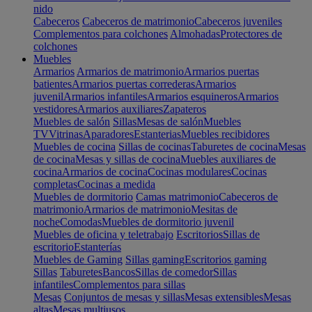
nido
Cabeceros
Cabeceros de matrimonio
Cabeceros juveniles
Complementos para colchones
Almohadas
Protectores de
colchones
Muebles
Armarios
Armarios de matrimonio
Armarios puertas
batientes
Armarios puertas correderas
Armarios
juvenil
Armarios infantiles
Armarios esquineros
Armarios
vestidores
Armarios auxiliares
Zapateros
Muebles de salón
Sillas
Mesas de salón
Muebles
TV
Vitrinas
Aparadores
Estanterias
Muebles recibidores
Muebles de cocina
Sillas de cocinas
Taburetes de cocina
Mesas
de cocina
Mesas y sillas de cocina
Muebles auxiliares de
cocina
Armarios de cocina
Cocinas modulares
Cocinas
completas
Cocinas a medida
Muebles de dormitorio
Camas matrimonio
Cabeceros de
matrimonio
Armarios de matrimonio
Mesitas de
noche
Comodas
Muebles de dormitorio juvenil
Muebles de oficina y teletrabajo
Escritorios
Sillas de
escritorio
Estanterías
Muebles de Gaming
Sillas gaming
Escritorios gaming
Sillas
Taburetes
Bancos
Sillas de comedor
Sillas
infantiles
Complementos para sillas
Mesas
Conjuntos de mesas y sillas
Mesas extensibles
Mesas
altas
Mesas multiusos