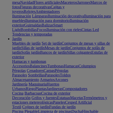
mesa
Navidad
Flores artificiales
Maceteros
Jarrones
Marcos de
fotos
Figuras decorativas
Cajitas y
joyeros
Relojes
Ambientadores
Iluminación
Lámparas
Iluminación decorativa
Iluminación para
muebles
Iluminación para dormitorio
Iluminación
exterior
Guirnaldas
Balizas
Smart
Light
Bombillas
Focos
Iluminación con rieles
Cintas Led
Tendencias y temporadas
Jardín
Muebles de jardín
Set de jardín
Conjuntos de mesas y sillas de
jardín
Sillas de jardín
Mesas de jardín
Conjuntos de sofás de
jardín
Sofás jardín
Bancos de jardín
Sillas colgantes
Estufas de
exterior
Hamacas y tumbonas
Accesorios
Balancines
Tumbonas
Hamacas
Columpios
Pérgolas
Cenadores
Carpas
Pérgolas
Parasoles
Sombrillas
Parasoles
Toldos
Almacenamiento
Armarios
Arcones
Jardinería
Maquinaria
Huertos
Urbanos
Riego
Plantas
Jardineras
Compostadores
Cocina
Barbacoas
Cocina de exterior
Decoración
Grifos y fuentes
Estatuas
Macetas
Termómetros y
estaciones metereológicas
Paneles
Cesped Artificial
Textil
Cojines de jardín
Fundas de jardín
Piscina
Plegable
Limpieza de piscinas
Ducha
Hinchable