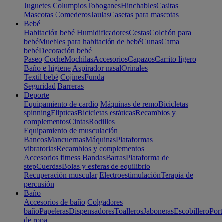
Juguetes
Columpios
Toboganes
Hinchables
Casitas
Mascotas
Comederos
Jaulas
Casetas para mascotas
Bebé
Habitación bebé
Humidificadores
Cestas
Colchón para
bebé
Muebles para habitación de bebé
Cunas
Cama
bebé
Decoración bebé
Paseo
Coche
Mochilas
Accesorios
Capazos
Carrito ligero
Baño e higiene
Aspirador nasal
Orinales
Textil bebé
Cojines
Funda
Seguridad
Barreras
Deporte
Equipamiento de cardio
Máquinas de remo
Bicicletas
spinning
Elípticas
Bicicletas estáticas
Recambios y
complementos
Cintas
Rodillos
Equipamiento de musculación
Bancos
Mancuernas
Máquinas
Plataformas
vibratorias
Recambios y complementos
Accesorios fitness
Bandas
Barras
Plataforma de
step
Cuerdas
Bolas y esferas de equilibrio
Recuperación muscular
Electroestimulación
Terapia de
percusión
Baño
Accesorios de baño
Colgadores
baño
Papeleras
Dispensadores
Toalleros
Jaboneras
Escobillero
Port
de ropa