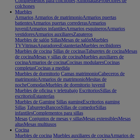
Complementos para colchones
Almohadas
Protectores de
colchones
Muebles
Armarios
Armarios de matrimonio
Armarios puertas
batientes
Armarios puertas correderas
Armarios
juvenil
Armarios infantiles
Armarios esquineros
Armarios
vestidores
Armarios auxiliares
Zapateros
Muebles de salón
Sillas
Mesas de salón
Muebles
TV
Vitrinas
Aparadores
Estanterias
Muebles recibidores
Muebles de cocina
Sillas de cocinas
Taburetes de cocina
Mesas
de cocina
Mesas y sillas de cocina
Muebles auxiliares de
cocina
Armarios de cocina
Cocinas modulares
Cocinas
completas
Cocinas a medida
Muebles de dormitorio
Camas matrimonio
Cabeceros de
matrimonio
Armarios de matrimonio
Mesitas de
noche
Comodas
Muebles de dormitorio juvenil
Muebles de oficina y teletrabajo
Escritorios
Sillas de
escritorio
Estanterías
Muebles de Gaming
Sillas gaming
Escritorios gaming
Sillas
Taburetes
Bancos
Sillas de comedor
Sillas
infantiles
Complementos para sillas
Mesas
Conjuntos de mesas y sillas
Mesas extensibles
Mesas
altas
Mesas multiusos
Cocina
Muebles de cocina
Muebles auxiliares de cocina
Armarios de