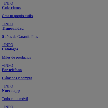
+INFO
Colecciones
Crea tu propio estilo
+INFO
Tranquilidad
6 años de Garantía Plus
+INFO
Catálogos
Miles de productos
+INFO
Por teléfono
Llámanos y compra
+INFO
Nueva app
Todo en tu móvil
+INFO