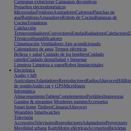
Campanas extractoras
Campanas decorativas
Pequeños electrodomésticos
Microondas
Freidoras
Aspiradores
Cafeteras
Planchas de
asar
Batidoras
Amasadores
Robots de Cocina
Balanzas de
Cocina
Tostadoras
Calefacción
Termoventiladores
Convectores
Estufas
Radiadores
Calefactores
D
Térmicos
Humidificadores
Climatización
Ventiladores
Aire acondicionado
Calentadores de agua
Termos eléctricos
Belleza y salud
Cuidado de los hombres
Cuidado
cabello
Cuidado dental
Salud y bienestar
Limpieza
Limpieza a vapor
Robot limpiacristales
Electrónica
Audio y hifi
Auriculares
Adaptadores
Reproductores
Radios
Altavoces
Hifi
Bar
de sonido
Audio car y GPS
Micrófonos
Informática
Almacenamiento
Tablets
Complementos
Portátiles
Impresoras
Gaming & streaming
Monitores gaming
Accesorios
Smart home
Timbres
Cámaras
Altavoces
Wearables
Smartwatches
Televisión
Accesorios
Televisores
Reproductores
Adaptadores
Proyectores
Movilidad urbana
Karts
Motos eléctricas
Accesorios
Bicicletas