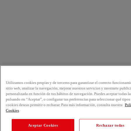
Utilizamos cookies propias y de terceros para garantizar el correcto funcionami
sitio web, analizar la navegación, mejorar nuestros servicios y mostrarte public
personalizada en función de tus hábitos de navegación. Puedes aceptar todas la
pulsando en “Aceptar”, o configurar tus preferencias para seleccionar qué tipos
cookies deseas permitir o rechazar. Para más información, consulta nuestra
Pol
Cookies
Aceptar Cookies
Rechazar todas