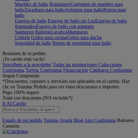
Muebles de baño
Botiquines
Conjuntos de muebles para
baño
Tocadores para baño
Armarios para baño
Repisa para
baño
Espejos de baño
Espejos de baño sin Luz
Espejos de baño
iluminados
Espejos de baño con aumento
Sanitarios
Bañeras
Lavabos
Mamparas
Grifería
Grifos para cocina
Grifos para ducha
Seguridad de baño
Barras de seguridad para baño
Resumen de tu pedido
¡Tu carrito está vacío!
Suscríbete a la newsletter
Todas las promociones
Colecciones
Conforama
Tarjeta Conforama
Financiación
Catálogos Conforama
Seguir Comprando
*Descuentos, cupones y servicios son aplicados en el carrito. Haz
clic en Tramitar Pedido para ver estos descuentos e importes
Pago 100% seguro
Total con descuento
(IVA incluido*)
Ir Al Carrito
Estado de mi pedido
Tiendas
Ayuda
Blog
App Conforama
Baleares
Canarias