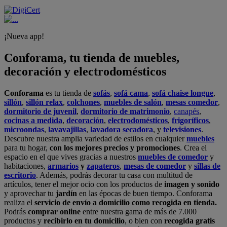
¡Nueva app!
Conforama, tu tienda de muebles,
decoración y electrodomésticos
Conforama
es tu tienda de
sofás
,
sofá cama
,
sofá chaise longue
,
sillón
,
sillón relax
,
colchones
,
muebles de salón
,
mesas comedor
,
dormitorio de juvenil
,
dormitorio de matrimonio
,
canapés
,
cocinas a medida
,
decoración
,
electrodomésticos
,
frigoríficos
,
microondas
,
lavavajillas
,
lavadora secadora
, y
televisiones
.
Descubre nuestra amplia variedad de estilos en cualquier
muebles
para tu hogar,
con los mejores precios y promociones
. Crea el
espacio en el que vives gracias a nuestros
muebles de comedor
y
habitaciones,
armarios
y
zapateros
,
mesas de comedor
y
sillas de
escritorio
. Además, podrás decorar tu casa con multitud de
artículos, tener el mejor ocio con los productos de
imagen y sonido
y aprovechar tu
jardín
en las épocas de buen tiempo. Conforama
realiza el
servicio de envío a domicilio como recogida en tienda.
Podrás
comprar online
entre nuestra gama de más de 7.000
productos y
recibirlo en tu domicilio
, o bien con
recogida gratis