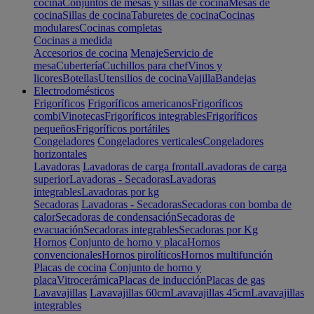
cocina
Conjuntos de mesas y sillas de cocina
Mesas de
cocina
Sillas de cocina
Taburetes de cocina
Cocinas
modulares
Cocinas completas
Cocinas a medida
Accesorios de cocina
Menaje
Servicio de
mesa
Cubertería
Cuchillos para chef
Vinos y
licores
Botellas
Utensilios de cocina
Vajilla
Bandejas
Electrodomésticos
Frigoríficos
Frigoríficos americanos
Frigoríficos
combi
Vinotecas
Frigoríficos integrables
Frigoríficos
pequeños
Frigoríficos portátiles
Congeladores
Congeladores verticales
Congeladores
horizontales
Lavadoras
Lavadoras de carga frontal
Lavadoras de carga
superior
Lavadoras - Secadoras
Lavadoras
integrables
Lavadoras por kg
Secadoras
Lavadoras - Secadoras
Secadoras con bomba de
calor
Secadoras de condensación
Secadoras de
evacuación
Secadoras integrables
Secadoras por Kg
Hornos
Conjunto de horno y placa
Hornos
convencionales
Hornos pirolíticos
Hornos multifunción
Placas de cocina
Conjunto de horno y
placa
Vitrocerámica
Placas de inducción
Placas de gas
Lavavajillas
Lavavajillas 60cm
Lavavajillas 45cm
Lavavajillas
integrables