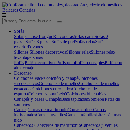
Baleares
Canarias
Sofás
Sofás
Chaise Longue
Rinconeras
Sofás cama
Sofás 2
plazas
Sofás 3 plazas
Sofás de piel
Sofás relax
Sofás
exterior
Divanes
Sillones
Sillones decorativos
Sillones relax
Sillones relax
levantapersonas
Puffs
Puffs decorativos
Puffs pera
Puffs reposapiés
Puffs con
almacenaje
Descanso
Colchones
Packs colchón y canapé
Colchones
viscoelásticos
Colchones de muelles
Colchones de muelles
ensacados
Colchones enrollados
Colchones de
espuma
Colchones para bebé
Colchones hinchables
Canapés y bases
Canapés
Base tapizadas
Somieres
Patas de
somieres
Camas
Camas de matrimonio
Camas dobles
Camas
individuales
Camas juveniles
Camas infantiles
Literas
Camas
nido
Cabeceros
Cabeceros de matrimonio
Cabeceros juveniles