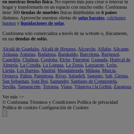
en nuestras tiendas física.
No esperes más para crear o renovar tu
hogar y transformarlo en un espacio con mucho estilo. Conforama
tiene 300
tiendas de muebles
físicas distribuidas en
6 países
distintos. Aproveche nuestras ofertas de
sofas baratos
,
colchones
baratos
y
liquidaciones de sofas
.
Conforama solo comercializa a través de su website o, físicamente,
en sus
tiendas de sofás
.
Alcalá de Guadaíra
,
Alcalá de Henares
,
Alcorcón
,
Alfafar
,
Alicante
,
Arinaga
,
Asturias
,
Badalona
,
Barakaldo
,
Barcelona
,
Burjassot
,
Castellón
,
Chafiras
,
Cordoba
,
Elche
,
Finestrat
,
Granada
,
Huércal de
Almería
,
La Coruña
,
La Laguna
,
La Zenia
,
Lanzarote
,
León
,
Lleida
,
Los Barrios
,
Madrid
,
Majadahonda
,
Málaga
,
Murcia
,
Orotava
,
Palma
,
Pamplona
,
Rivas
,
Sabadell
,
Sagunto
,
Salt, Girona
,
San Sebastian
,
Sant Boi
,
Santander
,
Santiago de Compostela
,
Sevilla
,
Tamaraceite
,
Terrassa
,
Viana
,
Vilanova i la Geltrú
,
Zaragoza
Ver más >>
© Conforama
Términos y Condiciones
Política de privacidad
Política de cookies
Configuración de Cookies