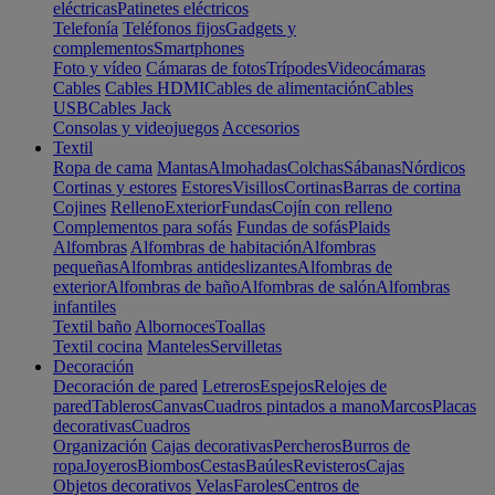
eléctricas
Patinetes eléctricos
Telefonía
Teléfonos fijos
Gadgets y
complementos
Smartphones
Foto y vídeo
Cámaras de fotos
Trípodes
Videocámaras
Cables
Cables HDMI
Cables de alimentación
Cables
USB
Cables Jack
Consolas y videojuegos
Accesorios
Textil
Ropa de cama
Mantas
Almohadas
Colchas
Sábanas
Nórdicos
Cortinas y estores
Estores
Visillos
Cortinas
Barras de cortina
Cojines
Relleno
Exterior
Fundas
Cojín con relleno
Complementos para sofás
Fundas de sofás
Plaids
Alfombras
Alfombras de habitación
Alfombras
pequeñas
Alfombras antideslizantes
Alfombras de
exterior
Alfombras de baño
Alfombras de salón
Alfombras
infantiles
Textil baño
Albornoces
Toallas
Textil cocina
Manteles
Servilletas
Decoración
Decoración de pared
Letreros
Espejos
Relojes de
pared
Tableros
Canvas
Cuadros pintados a mano
Marcos
Placas
decorativas
Cuadros
Organización
Cajas decorativas
Percheros
Burros de
ropa
Joyeros
Biombos
Cestas
Baúles
Revisteros
Cajas
Objetos decorativos
Velas
Faroles
Centros de