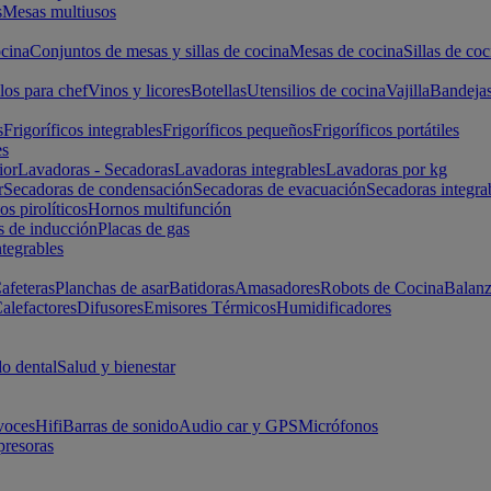
s
Mesas multiusos
cina
Conjuntos de mesas y sillas de cocina
Mesas de cocina
Sillas de coc
los para chef
Vinos y licores
Botellas
Utensilios de cocina
Vajilla
Bandeja
s
Frigoríficos integrables
Frigoríficos pequeños
Frigoríficos portátiles
es
ior
Lavadoras - Secadoras
Lavadoras integrables
Lavadoras por kg
r
Secadoras de condensación
Secadoras de evacuación
Secadoras integra
s pirolíticos
Hornos multifunción
s de inducción
Placas de gas
ntegrables
afeteras
Planchas de asar
Batidoras
Amasadores
Robots de Cocina
Balanz
alefactores
Difusores
Emisores Térmicos
Humidificadores
o dental
Salud y bienestar
voces
Hifi
Barras de sonido
Audio car y GPS
Micrófonos
presoras