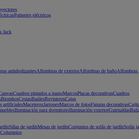
oyectores
éctricas
Patinetes eléctricos
s Jack
ras antideslizantes
Alfombras de exterior
Alfombras de baño
Alfombras 
Canvas
Cuadros pintados a mano
Marcos
Placas decorativas
Cuadros
s
Biombos
Cestas
Baúles
Revisteros
Cajas
s artificiales
Maceteros
Jarrones
Marcos de fotos
Figuras decorativas
Cajit
muebles
Iluminación para dormitorio
Iluminación exterior
Guirnaldas
Bali
ardín
Sillas de jardín
Mesas de jardín
Conjuntos de sofás de jardín
Sofás j
s
Columpios