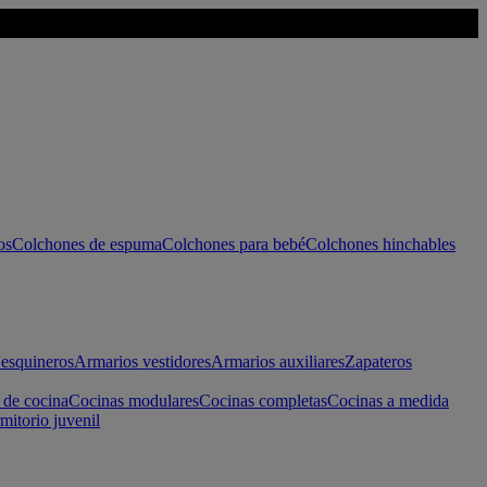
os
Colchones de espuma
Colchones para bebé
Colchones hinchables
esquineros
Armarios vestidores
Armarios auxiliares
Zapateros
 de cocina
Cocinas modulares
Cocinas completas
Cocinas a medida
mitorio juvenil