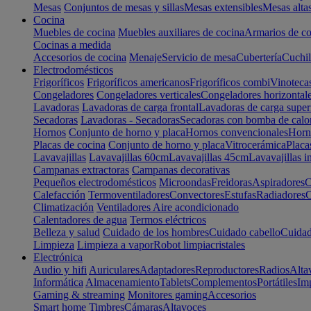
Mesas
Conjuntos de mesas y sillas
Mesas extensibles
Mesas alta
Cocina
Muebles de cocina
Muebles auxiliares de cocina
Armarios de co
Cocinas a medida
Accesorios de cocina
Menaje
Servicio de mesa
Cubertería
Cuchil
Electrodomésticos
Frigoríficos
Frigoríficos americanos
Frigoríficos combi
Vinoteca
Congeladores
Congeladores verticales
Congeladores horizontal
Lavadoras
Lavadoras de carga frontal
Lavadoras de carga super
Secadoras
Lavadoras - Secadoras
Secadoras con bomba de calo
Hornos
Conjunto de horno y placa
Hornos convencionales
Horno
Placas de cocina
Conjunto de horno y placa
Vitrocerámica
Placa
Lavavajillas
Lavavajillas 60cm
Lavavajillas 45cm
Lavavajillas i
Campanas extractoras
Campanas decorativas
Pequeños electrodomésticos
Microondas
Freidoras
Aspiradores
C
Calefacción
Termoventiladores
Convectores
Estufas
Radiadores
C
Climatización
Ventiladores
Aire acondicionado
Calentadores de agua
Termos eléctricos
Belleza y salud
Cuidado de los hombres
Cuidado cabello
Cuidad
Limpieza
Limpieza a vapor
Robot limpiacristales
Electrónica
Audio y hifi
Auriculares
Adaptadores
Reproductores
Radios
Alta
Informática
Almacenamiento
Tablets
Complementos
Portátiles
Im
Gaming & streaming
Monitores gaming
Accesorios
Smart home
Timbres
Cámaras
Altavoces