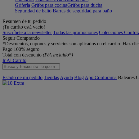
Grifería
Grifos para cocina
Grifos para ducha
Seguridad de baño
Barras de seguridad para baño
Resumen de tu pedido
¡Tu carrito está vacío!
Suscríbete a la newsletter
Todas las promociones
Colecciones Confo
Seguir Comprando
*Descuentos, cupones y servicios son aplicados en el carrito. Haz cli
Pago 100% seguro
Total con descuento
(IVA incluido*)
Ir Al Carrito
Estado de mi pedido
Tiendas
Ayuda
Blog
App Conforama
Baleares
C