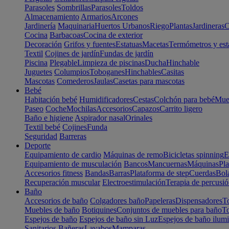
Parasoles
Sombrillas
Parasoles
Toldos
Almacenamiento
Armarios
Arcones
Jardinería
Maquinaria
Huertos Urbanos
Riego
Plantas
Jardineras
C
Cocina
Barbacoas
Cocina de exterior
Decoración
Grifos y fuentes
Estatuas
Macetas
Termómetros y est
Textil
Cojines de jardín
Fundas de jardín
Piscina
Plegable
Limpieza de piscinas
Ducha
Hinchable
Juguetes
Columpios
Toboganes
Hinchables
Casitas
Mascotas
Comederos
Jaulas
Casetas para mascotas
Bebé
Habitación bebé
Humidificadores
Cestas
Colchón para bebé
Mueb
Paseo
Coche
Mochilas
Accesorios
Capazos
Carrito ligero
Baño e higiene
Aspirador nasal
Orinales
Textil bebé
Cojines
Funda
Seguridad
Barreras
Deporte
Equipamiento de cardio
Máquinas de remo
Bicicletas spinning
E
Equipamiento de musculación
Bancos
Mancuernas
Máquinas
Pla
Accesorios fitness
Bandas
Barras
Plataforma de step
Cuerdas
Bola
Recuperación muscular
Electroestimulación
Terapia de percusi
Baño
Accesorios de baño
Colgadores baño
Papeleras
Dispensadores
To
Muebles de baño
Botiquines
Conjuntos de muebles para baño
To
Espejos de baño
Espejos de baño sin Luz
Espejos de baño ilum
Sanitarios
Bañeras
Lavabos
Mamparas