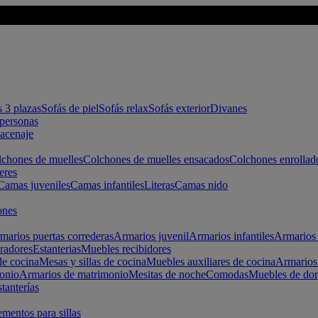
s 3 plazas
Sofás de piel
Sofás relax
Sofás exterior
Divanes
apersonas
macenaje
chones de muelles
Colchones de muelles ensacados
Colchones enrollad
eres
Camas juveniles
Camas infantiles
Literas
Camas nido
ones
marios puertas correderas
Armarios juvenil
Armarios infantiles
Armarios 
radores
Estanterias
Muebles recibidores
e cocina
Mesas y sillas de cocina
Muebles auxiliares de cocina
Armarios
onio
Armarios de matrimonio
Mesitas de noche
Comodas
Muebles de dor
tanterías
entos para sillas