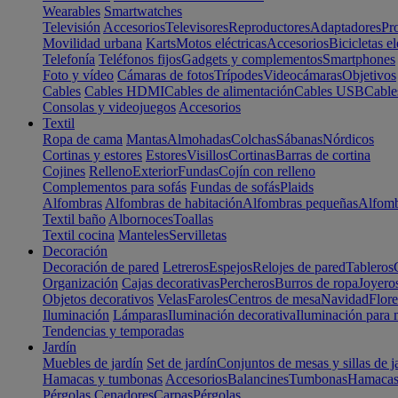
Wearables
Smartwatches
Televisión
Accesorios
Televisores
Reproductores
Adaptadores
Pr
Movilidad urbana
Karts
Motos eléctricas
Accesorios
Bicicletas el
Telefonía
Teléfonos fijos
Gadgets y complementos
Smartphones
Foto y vídeo
Cámaras de fotos
Trípodes
Videocámaras
Objetivos
Cables
Cables HDMI
Cables de alimentación
Cables USB
Cable
Consolas y videojuegos
Accesorios
Textil
Ropa de cama
Mantas
Almohadas
Colchas
Sábanas
Nórdicos
Cortinas y estores
Estores
Visillos
Cortinas
Barras de cortina
Cojines
Relleno
Exterior
Fundas
Cojín con relleno
Complementos para sofás
Fundas de sofás
Plaids
Alfombras
Alfombras de habitación
Alfombras pequeñas
Alfomb
Textil baño
Albornoces
Toallas
Textil cocina
Manteles
Servilletas
Decoración
Decoración de pared
Letreros
Espejos
Relojes de pared
Tableros
Organización
Cajas decorativas
Percheros
Burros de ropa
Joyero
Objetos decorativos
Velas
Faroles
Centros de mesa
Navidad
Flore
Iluminación
Lámparas
Iluminación decorativa
Iluminación para 
Tendencias y temporadas
Jardín
Muebles de jardín
Set de jardín
Conjuntos de mesas y sillas de j
Hamacas y tumbonas
Accesorios
Balancines
Tumbonas
Hamaca
Pérgolas
Cenadores
Carpas
Pérgolas