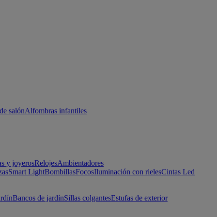
de salón
Alfombras infantiles
as y joyeros
Relojes
Ambientadores
zas
Smart Light
Bombillas
Focos
Iluminación con rieles
Cintas Led
ardín
Bancos de jardín
Sillas colgantes
Estufas de exterior