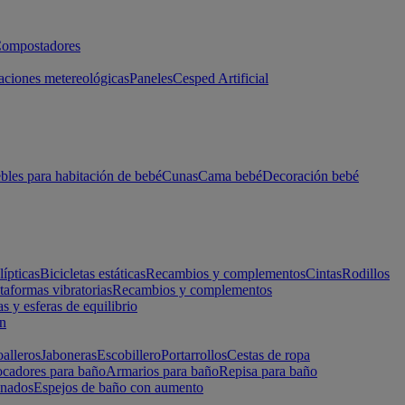
ompostadores
aciones metereológicas
Paneles
Cesped Artificial
les para habitación de bebé
Cunas
Cama bebé
Decoración bebé
lípticas
Bicicletas estáticas
Recambios y complementos
Cintas
Rodillos
taformas vibratorias
Recambios y complementos
s y esferas de equilibrio
ón
alleros
Jaboneras
Escobillero
Portarrollos
Cestas de ropa
cadores para baño
Armarios para baño
Repisa para baño
inados
Espejos de baño con aumento