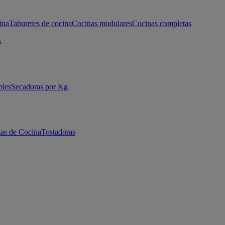
ina
Taburetes de cocina
Cocinas modulares
Cocinas completas
s
bles
Secadoras por Kg
as de Cocina
Tostadoras