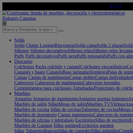
🔵Cambia tu electro con
-10% EXTRA
de descuento ☑️
AQUÍ
Baleares
Canarias
Sofás
Sofás
Chaise Longue
Rinconeras
Sofás cama
Sofás 2 plazas
Sofá
Sillones
Sillones decorativos
Sillones relax
Sillones relax levant
Puffs
Puffs decorativos
Puffs pera
Puffs reposapiés
Puffs con al
Descanso
Colchones
Packs colchón y canapé
Colchones viscoelásticos
Col
Canapés y bases
Canapés
Base tapizadas
Somieres
Patas de somi
Camas
Camas de matrimonio
Camas dobles
Camas individuales
Cabeceros
Cabeceros de matrimonio
Cabeceros juveniles
Complementos para colchones
Almohadas
Protectores de colch
Muebles
Armarios
Armarios de matrimonio
Armarios puertas batientes
Ar
Muebles de salón
Sillas
Mesas de salón
Muebles TV
Vitrinas
Apa
Muebles de cocina
Sillas de cocinas
Taburetes de cocina
Mesas d
Muebles de dormitorio
Camas matrimonio
Cabeceros de matrim
Muebles de oficina y teletrabajo
Escritorios
Sillas de escritorio
Es
Muebles de Gaming
Sillas gaming
Escritorios gaming
Sillas
Taburetes
Bancos
Sillas de comedor
Sillas infantiles
Complem