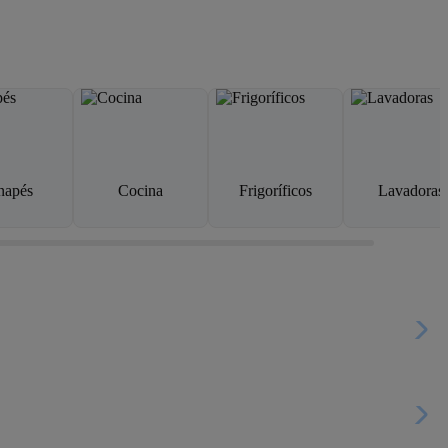
napés
Cocina
Frigoríficos
Lavadoras