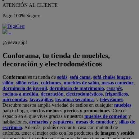
ATENCIÓN AL CLIENTE
Pago 100% Seguro
¡Nueva app!
Conforama, tu tienda de muebles,
decoración y electrodomésticos
Conforama
es tu tienda de
sofás
,
sofá cama
,
sofá chaise longue
,
sillón
,
sillón relax
,
colchones
,
muebles de salón
,
mesas comedor
,
dormitorio de juvenil
,
dormitorio de matrimonio
,
canapés
,
cocinas a medida
,
decoración
,
electrodomésticos
,
frigoríficos
,
microondas
,
lavavajillas
,
lavadora secadora
, y
televisiones
.
Descubre nuestra amplia variedad de estilos en cualquier
muebles
para tu hogar,
con los mejores precios y promociones
. Crea el
espacio en el que vives gracias a nuestros
muebles de comedor
y
habitaciones,
armarios
y
zapateros
,
mesas de comedor
y
sillas de
escritorio
. Además, podrás decorar tu casa con multitud de
artículos, tener el mejor ocio con los productos de
imagen y sonido
y aprovechar tu
jardín
en las épocas de buen tiempo. Conforama