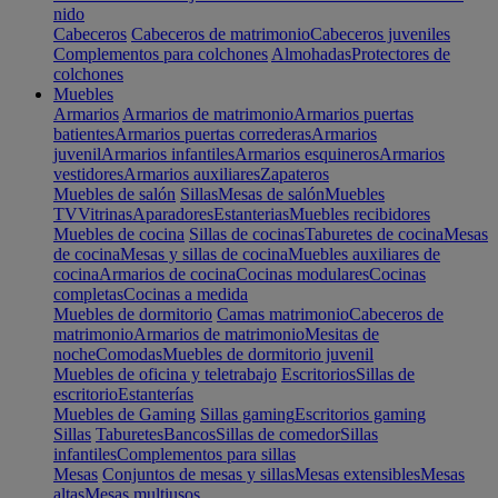
nido
Cabeceros
Cabeceros de matrimonio
Cabeceros juveniles
Complementos para colchones
Almohadas
Protectores de
colchones
Muebles
Armarios
Armarios de matrimonio
Armarios puertas
batientes
Armarios puertas correderas
Armarios
juvenil
Armarios infantiles
Armarios esquineros
Armarios
vestidores
Armarios auxiliares
Zapateros
Muebles de salón
Sillas
Mesas de salón
Muebles
TV
Vitrinas
Aparadores
Estanterias
Muebles recibidores
Muebles de cocina
Sillas de cocinas
Taburetes de cocina
Mesas
de cocina
Mesas y sillas de cocina
Muebles auxiliares de
cocina
Armarios de cocina
Cocinas modulares
Cocinas
completas
Cocinas a medida
Muebles de dormitorio
Camas matrimonio
Cabeceros de
matrimonio
Armarios de matrimonio
Mesitas de
noche
Comodas
Muebles de dormitorio juvenil
Muebles de oficina y teletrabajo
Escritorios
Sillas de
escritorio
Estanterías
Muebles de Gaming
Sillas gaming
Escritorios gaming
Sillas
Taburetes
Bancos
Sillas de comedor
Sillas
infantiles
Complementos para sillas
Mesas
Conjuntos de mesas y sillas
Mesas extensibles
Mesas
altas
Mesas multiusos