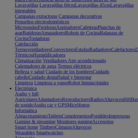
Lavavajillas
Lavavajillas 60cm
Lavavajillas 45cm
Lavavajillas
integrables
Campanas extractoras
Campanas decorativas
Pequeños electrodomésticos
Microondas
Freidoras
Aspiradores
Cafeteras
Planchas de
asar
Batidoras
Amasadores
Robots de Cocina
Balanzas de
Cocina
Tostadoras
Calefacción
Termoventiladores
Convectores
Estufas
Radiadores
Calefactores
D
Térmicos
Humidificadores
Climatización
Ventiladores
Aire acondicionado
Calentadores de agua
Termos eléctricos
Belleza y salud
Cuidado de los hombres
Cuidado
cabello
Cuidado dental
Salud y bienestar
Limpieza
Limpieza a vapor
Robot limpiacristales
Electrónica
Audio y hifi
Auriculares
Adaptadores
Reproductores
Radios
Altavoces
Hifi
Bar
de sonido
Audio car y GPS
Micrófonos
Informática
Almacenamiento
Tablets
Complementos
Portátiles
Impresoras
Gaming & streaming
Monitores gaming
Accesorios
Smart home
Timbres
Cámaras
Altavoces
Wearables
Smartwatches