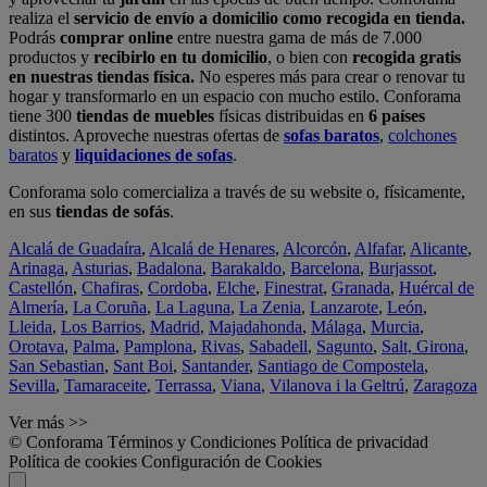
realiza el
servicio de envío a domicilio como recogida en tienda.
Podrás
comprar online
entre nuestra gama de más de 7.000
productos y
recibirlo en tu domicilio
, o bien con
recogida gratis
en nuestras tiendas física.
No esperes más para crear o renovar tu
hogar y transformarlo en un espacio con mucho estilo. Conforama
tiene 300
tiendas de muebles
físicas distribuidas en
6 países
distintos. Aproveche nuestras ofertas de
sofas baratos
,
colchones
baratos
y
liquidaciones de sofas
.
Conforama solo comercializa a través de su website o, físicamente,
en sus
tiendas de sofás
.
Alcalá de Guadaíra
,
Alcalá de Henares
,
Alcorcón
,
Alfafar
,
Alicante
,
Arinaga
,
Asturias
,
Badalona
,
Barakaldo
,
Barcelona
,
Burjassot
,
Castellón
,
Chafiras
,
Cordoba
,
Elche
,
Finestrat
,
Granada
,
Huércal de
Almería
,
La Coruña
,
La Laguna
,
La Zenia
,
Lanzarote
,
León
,
Lleida
,
Los Barrios
,
Madrid
,
Majadahonda
,
Málaga
,
Murcia
,
Orotava
,
Palma
,
Pamplona
,
Rivas
,
Sabadell
,
Sagunto
,
Salt, Girona
,
San Sebastian
,
Sant Boi
,
Santander
,
Santiago de Compostela
,
Sevilla
,
Tamaraceite
,
Terrassa
,
Viana
,
Vilanova i la Geltrú
,
Zaragoza
Ver más >>
© Conforama
Términos y Condiciones
Política de privacidad
Política de cookies
Configuración de Cookies