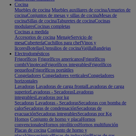
Cocina
Muebles de cocina
Muebles auxiliares de cocina
Armarios de
cocina
Conjuntos de mesas y sillas de cocina
Mesas de
cocina
Sillas de cocina
Taburetes de cocina
Cocinas
modulares
Cocinas completas
Cocinas a medida
Accesorios de cocina
Menaje
Servicio de
mesa
Cubertería
Cuchillos para chef
Vinos y
licores
Botellas
Utensilios de cocina
Vajilla
Bandejas
Electrodomésticos
Frigoríficos
Frigoríficos americanos
Frigoríficos
combi
Vinotecas
Frigoríficos integrables
Frigoríficos
pequeños
Frigoríficos portátiles
Congeladores
Congeladores verticales
Congeladores
horizontales
Lavadoras
Lavadoras de carga frontal
Lavadoras de carga
superior
Lavadoras - Secadoras
Lavadoras
integrables
Lavadoras por kg
Secadoras
Lavadoras - Secadoras
Secadoras con bomba de
calor
Secadoras de condensación
Secadoras de
evacuación
Secadoras integrables
Secadoras por Kg
Hornos
Conjunto de horno y placa
Hornos
convencionales
Hornos pirolíticos
Hornos multifunción
Placas de cocina
Conjunto de horno y
placa
Vitrocerámica
Placas de inducción
Placas de gas