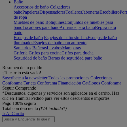
Baño
Accesorios de baño
Colgadores
baño
Papeleras
Dispensadores
Toalleros
Jaboneras
Escobillero
Port
de ropa
Muebles de baño
Botiquines
Conjuntos de muebles para
baño
Tocadores para baño
Armarios para baño
Repisa para
baño
Espejos de baño
Espejos de baño sin Luz
Espejos de baño
iluminados
Espejos de baño con aumento
Sanitarios
Bañeras
Lavabos
Mamparas
Grifería
Grifos para cocina
Grifos para ducha
Seguridad de baño
Barras de seguridad para baño
Resumen de tu pedido
¡Tu carrito está vacío!
Suscríbete a la newsletter
Todas las promociones
Colecciones
Conforama
Tarjeta Conforama
Financiación
Catálogos Conforama
Seguir Comprando
*Descuentos, cupones y servicios son aplicados en el carrito. Haz
clic en Tramitar Pedido para ver estos descuentos e importes
Pago 100% seguro
Total con descuento
(IVA incluido*)
Ir Al Carrito