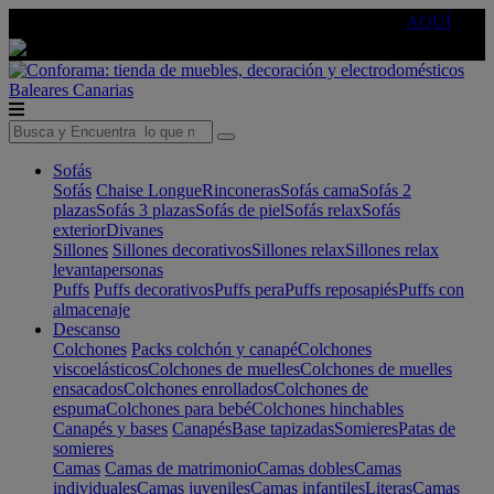
🔵Cambia tu electro con
-10% EXTRA
de descuento ☑️
AQUÍ
Baleares
Canarias
Sofás
Sofás
Chaise Longue
Rinconeras
Sofás cama
Sofás 2
plazas
Sofás 3 plazas
Sofás de piel
Sofás relax
Sofás
exterior
Divanes
Sillones
Sillones decorativos
Sillones relax
Sillones relax
levantapersonas
Puffs
Puffs decorativos
Puffs pera
Puffs reposapiés
Puffs con
almacenaje
Descanso
Colchones
Packs colchón y canapé
Colchones
viscoelásticos
Colchones de muelles
Colchones de muelles
ensacados
Colchones enrollados
Colchones de
espuma
Colchones para bebé
Colchones hinchables
Canapés y bases
Canapés
Base tapizadas
Somieres
Patas de
somieres
Camas
Camas de matrimonio
Camas dobles
Camas
individuales
Camas juveniles
Camas infantiles
Literas
Camas