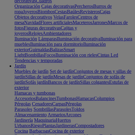
decorativas
Cuadros
Organización
Cajas decorativas
Percheros
Burros de
ropa
Joyeros
Biombos
Cestas
Baúles
Revisteros
Cajas
Objetos decorativos
Velas
Faroles
Centros de
mesa
Navidad
Flores artificiales
Maceteros
Jarrones
Marcos de
fotos
Figuras decorativas
Cajitas y
joyeros
Relojes
Ambientadores
Iluminación
Lámparas
Iluminación decorativa
Iluminación para
muebles
Iluminación para dormitorio
Iluminación
exterior
Guirnaldas
Balizas
Smart
Light
Bombillas
Focos
Iluminación con rieles
Cintas Led
Tendencias y temporadas
Jardín
Muebles de jardín
Set de jardín
Conjuntos de mesas y sillas de
jardín
Sillas de jardín
Mesas de jardín
Conjuntos de sofás de
jardín
Sofás jardín
Bancos de jardín
Sillas colgantes
Estufas de
exterior
Hamacas y tumbonas
Accesorios
Balancines
Tumbonas
Hamacas
Columpios
Pérgolas
Cenadores
Carpas
Pérgolas
Parasoles
Sombrillas
Parasoles
Toldos
Almacenamiento
Armarios
Arcones
Jardinería
Maquinaria
Huertos
Urbanos
Riego
Plantas
Jardineras
Compostadores
Cocina
Barbacoas
Cocina de exterior