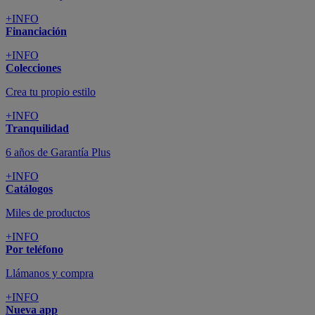
+INFO
Financiación
+INFO
Colecciones
Crea tu propio estilo
+INFO
Tranquilidad
6 años de Garantía Plus
+INFO
Catálogos
Miles de productos
+INFO
Por teléfono
Llámanos y compra
+INFO
Nueva app