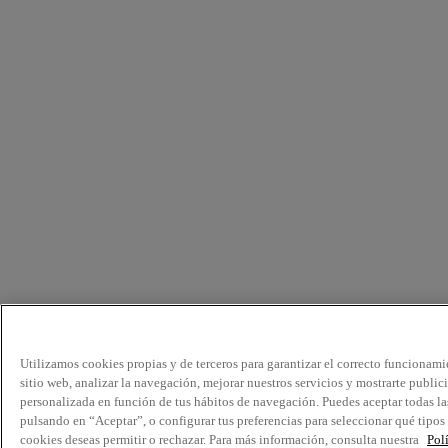
Utilizamos cookies propias y de terceros para garantizar el correcto funcionami
sitio web, analizar la navegación, mejorar nuestros servicios y mostrarte public
personalizada en función de tus hábitos de navegación. Puedes aceptar todas la
pulsando en “Aceptar”, o configurar tus preferencias para seleccionar qué tipos
cookies deseas permitir o rechazar. Para más información, consulta nuestra
Pol