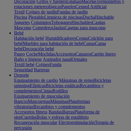
Decoración
Grifos y fuentes
Estatuas
Macetas
Termómetros y
estaciones metereológicas
Paneles
Cesped Artificial
Textil
Cojines de jardín
Fundas de jardín
Piscina
Plegable
Limpieza de piscinas
Ducha
Hinchable
Juguetes
Columpios
Toboganes
Hinchables
Casitas
Mascotas
Comederos
Jaulas
Casetas para mascotas
Bebé
Habitación bebé
Humidificadores
Cestas
Colchón para
bebé
Muebles para habitación de bebé
Cunas
Cama
bebé
Decoración bebé
Paseo
Coche
Mochilas
Accesorios
Capazos
Carrito ligero
Baño e higiene
Aspirador nasal
Orinales
Textil bebé
Cojines
Funda
Seguridad
Barreras
Deporte
Equipamiento de cardio
Máquinas de remo
Bicicletas
spinning
Elípticas
Bicicletas estáticas
Recambios y
complementos
Cintas
Rodillos
Equipamiento de musculación
Bancos
Mancuernas
Máquinas
Plataformas
vibratorias
Recambios y complementos
Accesorios fitness
Bandas
Barras
Plataforma de
step
Cuerdas
Bolas y esferas de equilibrio
Recuperación muscular
Electroestimulación
Terapia de
percusión