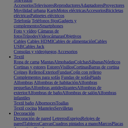
Televisión
Accesorios
Televisores
Reproductores
Adaptadores
Proyectores
Movilidad urbana
Karts
Motos eléctricas
Accesorios
Bicicletas
eléctricas
Patinetes eléctricos
Telefonía
Teléfonos fijos
Gadgets y
complementos
Smartphones
Foto y vídeo
Cámaras de
fotos
Trípodes
Videocámaras
Objetivos
Cables
Cables HDMI
Cables de alimentación
Cables
USB
Cables Jack
Consolas y videojuegos
Accesorios
Textil
Ropa de cama
Mantas
Almohadas
Colchas
Sábanas
Nórdicos
Cortinas y estores
Estores
Visillos
Cortinas
Barras de cortina
Cojines
Relleno
Exterior
Fundas
Cojín con relleno
Complementos para sofás
Fundas de sofás
Plaids
Alfombras
Alfombras de habitación
Alfombras
pequeñas
Alfombras antideslizantes
Alfombras de
exterior
Alfombras de baño
Alfombras de salón
Alfombras
infantiles
Textil baño
Albornoces
Toallas
Textil cocina
Manteles
Servilletas
Decoración
Decoración de pared
Letreros
Espejos
Relojes de
pared
Tableros
Canvas
Cuadros pintados a mano
Marcos
Placas