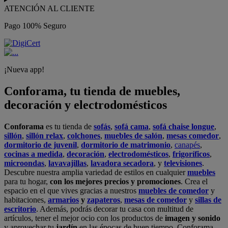
ATENCIÓN AL CLIENTE
Pago 100% Seguro
¡Nueva app!
Conforama, tu tienda de muebles,
decoración y electrodomésticos
Conforama
es tu tienda de
sofás
,
sofá cama
,
sofá chaise longue
,
sillón
,
sillón relax
,
colchones
,
muebles de salón
,
mesas comedor
,
dormitorio de juvenil
,
dormitorio de matrimonio
,
canapés
,
cocinas a medida
,
decoración
,
electrodomésticos
,
frigoríficos
,
microondas
,
lavavajillas
,
lavadora secadora
, y
televisiones
.
Descubre nuestra amplia variedad de estilos en cualquier
muebles
para tu hogar,
con los mejores precios y promociones
. Crea el
espacio en el que vives gracias a nuestros
muebles de comedor
y
habitaciones,
armarios
y
zapateros
,
mesas de comedor
y
sillas de
escritorio
. Además, podrás decorar tu casa con multitud de
artículos, tener el mejor ocio con los productos de
imagen y sonido
y aprovechar tu
jardín
en las épocas de buen tiempo. Conforama