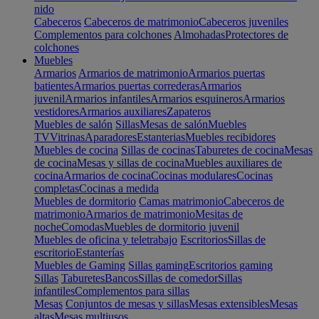
nido
Cabeceros
Cabeceros de matrimonio
Cabeceros juveniles
Complementos para colchones
Almohadas
Protectores de
colchones
Muebles
Armarios
Armarios de matrimonio
Armarios puertas
batientes
Armarios puertas correderas
Armarios
juvenil
Armarios infantiles
Armarios esquineros
Armarios
vestidores
Armarios auxiliares
Zapateros
Muebles de salón
Sillas
Mesas de salón
Muebles
TV
Vitrinas
Aparadores
Estanterias
Muebles recibidores
Muebles de cocina
Sillas de cocinas
Taburetes de cocina
Mesas
de cocina
Mesas y sillas de cocina
Muebles auxiliares de
cocina
Armarios de cocina
Cocinas modulares
Cocinas
completas
Cocinas a medida
Muebles de dormitorio
Camas matrimonio
Cabeceros de
matrimonio
Armarios de matrimonio
Mesitas de
noche
Comodas
Muebles de dormitorio juvenil
Muebles de oficina y teletrabajo
Escritorios
Sillas de
escritorio
Estanterías
Muebles de Gaming
Sillas gaming
Escritorios gaming
Sillas
Taburetes
Bancos
Sillas de comedor
Sillas
infantiles
Complementos para sillas
Mesas
Conjuntos de mesas y sillas
Mesas extensibles
Mesas
altas
Mesas multiusos