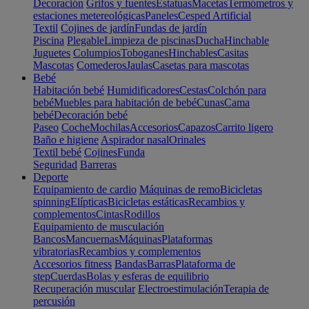
Decoración
Grifos y fuentes
Estatuas
Macetas
Termómetros y
estaciones metereológicas
Paneles
Cesped Artificial
Textil
Cojines de jardín
Fundas de jardín
Piscina
Plegable
Limpieza de piscinas
Ducha
Hinchable
Juguetes
Columpios
Toboganes
Hinchables
Casitas
Mascotas
Comederos
Jaulas
Casetas para mascotas
Bebé
Habitación bebé
Humidificadores
Cestas
Colchón para
bebé
Muebles para habitación de bebé
Cunas
Cama
bebé
Decoración bebé
Paseo
Coche
Mochilas
Accesorios
Capazos
Carrito ligero
Baño e higiene
Aspirador nasal
Orinales
Textil bebé
Cojines
Funda
Seguridad
Barreras
Deporte
Equipamiento de cardio
Máquinas de remo
Bicicletas
spinning
Elípticas
Bicicletas estáticas
Recambios y
complementos
Cintas
Rodillos
Equipamiento de musculación
Bancos
Mancuernas
Máquinas
Plataformas
vibratorias
Recambios y complementos
Accesorios fitness
Bandas
Barras
Plataforma de
step
Cuerdas
Bolas y esferas de equilibrio
Recuperación muscular
Electroestimulación
Terapia de
percusión