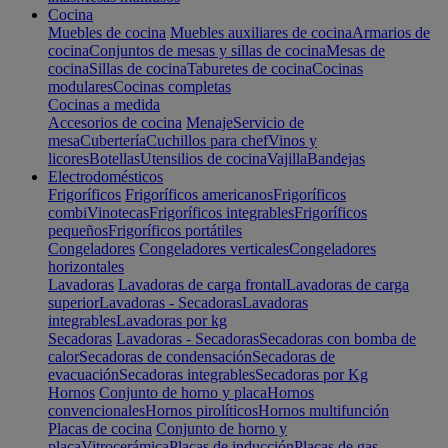
Cocina
Muebles de cocina
Muebles auxiliares de cocina
Armarios de
cocina
Conjuntos de mesas y sillas de cocina
Mesas de
cocina
Sillas de cocina
Taburetes de cocina
Cocinas
modulares
Cocinas completas
Cocinas a medida
Accesorios de cocina
Menaje
Servicio de
mesa
Cubertería
Cuchillos para chef
Vinos y
licores
Botellas
Utensilios de cocina
Vajilla
Bandejas
Electrodomésticos
Frigoríficos
Frigoríficos americanos
Frigoríficos
combi
Vinotecas
Frigoríficos integrables
Frigoríficos
pequeños
Frigoríficos portátiles
Congeladores
Congeladores verticales
Congeladores
horizontales
Lavadoras
Lavadoras de carga frontal
Lavadoras de carga
superior
Lavadoras - Secadoras
Lavadoras
integrables
Lavadoras por kg
Secadoras
Lavadoras - Secadoras
Secadoras con bomba de
calor
Secadoras de condensación
Secadoras de
evacuación
Secadoras integrables
Secadoras por Kg
Hornos
Conjunto de horno y placa
Hornos
convencionales
Hornos pirolíticos
Hornos multifunción
Placas de cocina
Conjunto de horno y
placa
Vitrocerámica
Placas de inducción
Placas de gas