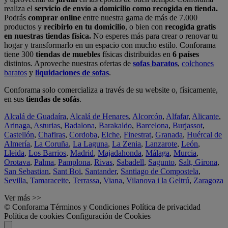
realiza el
servicio de envío a domicilio como recogida en tienda.
Podrás
comprar online
entre nuestra gama de más de 7.000
productos y
recibirlo en tu domicilio
, o bien con
recogida gratis
en nuestras tiendas física.
No esperes más para crear o renovar tu
hogar y transformarlo en un espacio con mucho estilo. Conforama
tiene 300
tiendas de muebles
físicas distribuidas en
6 países
distintos. Aproveche nuestras ofertas de
sofas baratos
,
colchones
baratos
y
liquidaciones de sofas
.
Conforama solo comercializa a través de su website o, físicamente,
en sus
tiendas de sofás
.
Alcalá de Guadaíra
,
Alcalá de Henares
,
Alcorcón
,
Alfafar
,
Alicante
,
Arinaga
,
Asturias
,
Badalona
,
Barakaldo
,
Barcelona
,
Burjassot
,
Castellón
,
Chafiras
,
Cordoba
,
Elche
,
Finestrat
,
Granada
,
Huércal de
Almería
,
La Coruña
,
La Laguna
,
La Zenia
,
Lanzarote
,
León
,
Lleida
,
Los Barrios
,
Madrid
,
Majadahonda
,
Málaga
,
Murcia
,
Orotava
,
Palma
,
Pamplona
,
Rivas
,
Sabadell
,
Sagunto
,
Salt, Girona
,
San Sebastian
,
Sant Boi
,
Santander
,
Santiago de Compostela
,
Sevilla
,
Tamaraceite
,
Terrassa
,
Viana
,
Vilanova i la Geltrú
,
Zaragoza
Ver más >>
© Conforama
Términos y Condiciones
Política de privacidad
Política de cookies
Configuración de Cookies