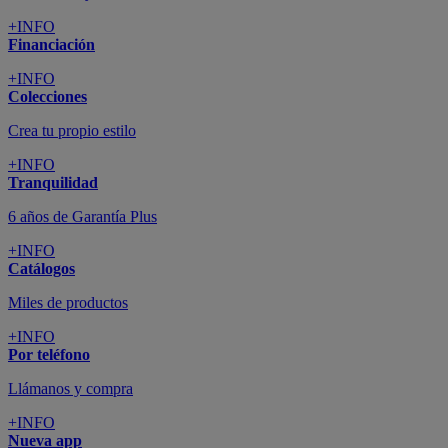
+INFO
Financiación
+INFO
Colecciones
Crea tu propio estilo
+INFO
Tranquilidad
6 años de Garantía Plus
+INFO
Catálogos
Miles de productos
+INFO
Por teléfono
Llámanos y compra
+INFO
Nueva app