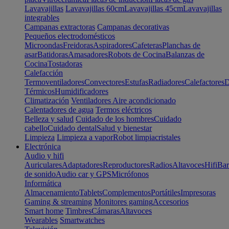
Lavavajillas
Lavavajillas 60cm
Lavavajillas 45cm
Lavavajillas
integrables
Campanas extractoras
Campanas decorativas
Pequeños electrodomésticos
Microondas
Freidoras
Aspiradores
Cafeteras
Planchas de
asar
Batidoras
Amasadores
Robots de Cocina
Balanzas de
Cocina
Tostadoras
Calefacción
Termoventiladores
Convectores
Estufas
Radiadores
Calefactores
D
Térmicos
Humidificadores
Climatización
Ventiladores
Aire acondicionado
Calentadores de agua
Termos eléctricos
Belleza y salud
Cuidado de los hombres
Cuidado
cabello
Cuidado dental
Salud y bienestar
Limpieza
Limpieza a vapor
Robot limpiacristales
Electrónica
Audio y hifi
Auriculares
Adaptadores
Reproductores
Radios
Altavoces
Hifi
Bar
de sonido
Audio car y GPS
Micrófonos
Informática
Almacenamiento
Tablets
Complementos
Portátiles
Impresoras
Gaming & streaming
Monitores gaming
Accesorios
Smart home
Timbres
Cámaras
Altavoces
Wearables
Smartwatches