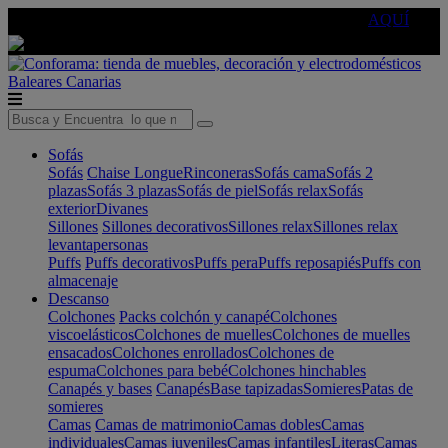
🔵Cambia tu electro con
-10% EXTRA
de descuento ☑️
AQUÍ
Baleares
Canarias
Sofás
Sofás
Chaise Longue
Rinconeras
Sofás cama
Sofás 2
plazas
Sofás 3 plazas
Sofás de piel
Sofás relax
Sofás
exterior
Divanes
Sillones
Sillones decorativos
Sillones relax
Sillones relax
levantapersonas
Puffs
Puffs decorativos
Puffs pera
Puffs reposapiés
Puffs con
almacenaje
Descanso
Colchones
Packs colchón y canapé
Colchones
viscoelásticos
Colchones de muelles
Colchones de muelles
ensacados
Colchones enrollados
Colchones de
espuma
Colchones para bebé
Colchones hinchables
Canapés y bases
Canapés
Base tapizadas
Somieres
Patas de
somieres
Camas
Camas de matrimonio
Camas dobles
Camas
individuales
Camas juveniles
Camas infantiles
Literas
Camas