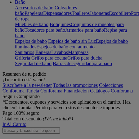
Baño
Accesorios de baño
Colgadores
baño
Papeleras
Dispensadores
Toalleros
Jaboneras
Escobillero
Port
de ropa
Muebles de baño
Botiquines
Conjuntos de muebles para
baño
Tocadores para baño
Armarios para baño
Repisa para
baño
Espejos de baño
Espejos de baño sin Luz
Espejos de baño
iluminados
Espejos de baño con aumento
Sanitarios
Bañeras
Lavabos
Mamparas
Grifería
Grifos para cocina
Grifos para ducha
Seguridad de baño
Barras de seguridad para baño
Resumen de tu pedido
¡Tu carrito está vacío!
Suscríbete a la newsletter
Todas las promociones
Colecciones
Conforama
Tarjeta Conforama
Financiación
Catálogos Conforama
Seguir Comprando
*Descuentos, cupones y servicios son aplicados en el carrito. Haz
clic en Tramitar Pedido para ver estos descuentos e importes
Pago 100% seguro
Total con descuento
(IVA incluido*)
Ir Al Carrito