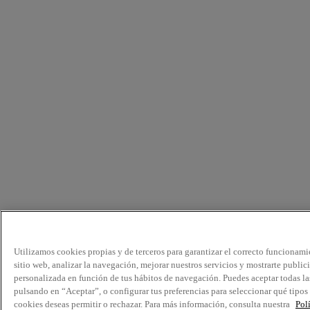
Utilizamos cookies propias y de terceros para garantizar el correcto funcionami
sitio web, analizar la navegación, mejorar nuestros servicios y mostrarte public
personalizada en función de tus hábitos de navegación. Puedes aceptar todas la
pulsando en “Aceptar”, o configurar tus preferencias para seleccionar qué tipos
cookies deseas permitir o rechazar. Para más información, consulta nuestra
Pol