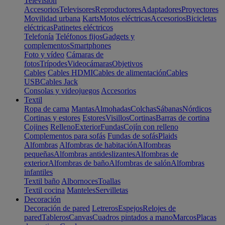
Televisión
Accesorios
Televisores
Reproductores
Adaptadores
Proyectores
Movilidad urbana
Karts
Motos eléctricas
Accesorios
Bicicletas
eléctricas
Patinetes eléctricos
Telefonía
Teléfonos fijos
Gadgets y
complementos
Smartphones
Foto y vídeo
Cámaras de
fotos
Trípodes
Videocámaras
Objetivos
Cables
Cables HDMI
Cables de alimentación
Cables
USB
Cables Jack
Consolas y videojuegos
Accesorios
Textil
Ropa de cama
Mantas
Almohadas
Colchas
Sábanas
Nórdicos
Cortinas y estores
Estores
Visillos
Cortinas
Barras de cortina
Cojines
Relleno
Exterior
Fundas
Cojín con relleno
Complementos para sofás
Fundas de sofás
Plaids
Alfombras
Alfombras de habitación
Alfombras
pequeñas
Alfombras antideslizantes
Alfombras de
exterior
Alfombras de baño
Alfombras de salón
Alfombras
infantiles
Textil baño
Albornoces
Toallas
Textil cocina
Manteles
Servilletas
Decoración
Decoración de pared
Letreros
Espejos
Relojes de
pared
Tableros
Canvas
Cuadros pintados a mano
Marcos
Placas