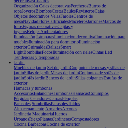
decorativas
Cuadros
Organización
Cajas decorativas
Percheros
Burros de
ropa
Joyeros
Biombos
Cestas
Baúles
Revisteros
Cajas
Objetos decorativos
Velas
Faroles
Centros de
mesa
Navidad
Flores artificiales
Maceteros
Jarrones
Marcos de
fotos
Figuras decorativas
Cajitas y
joyeros
Relojes
Ambientadores
Iluminación
Lámparas
Iluminación decorativa
Iluminación para
muebles
Iluminación para dormitorio
Iluminación
exterior
Guirnaldas
Balizas
Smart
Light
Bombillas
Focos
Iluminación con rieles
Cintas Led
Tendencias y temporadas
Jardín
Muebles de jardín
Set de jardín
Conjuntos de mesas y sillas de
jardín
Sillas de jardín
Mesas de jardín
Conjuntos de sofás de
jardín
Sofás jardín
Bancos de jardín
Sillas colgantes
Estufas de
exterior
Hamacas y tumbonas
Accesorios
Balancines
Tumbonas
Hamacas
Columpios
Pérgolas
Cenadores
Carpas
Pérgolas
Parasoles
Sombrillas
Parasoles
Toldos
Almacenamiento
Armarios
Arcones
Jardinería
Maquinaria
Huertos
Urbanos
Riego
Plantas
Jardineras
Compostadores
Cocina
Barbacoas
Cocina de exterior