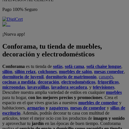
Pago 100% Seguro
¡Nueva app!
Conforama, tu tienda de muebles,
decoración y electrodomésticos
Conforama
es tu tienda de
sofás
,
sofá cama
,
sofá chaise longue
,
sillón
,
sillón relax
,
colchones
,
muebles de salón
,
mesas comedor
,
dormitorio de juvenil
,
dormitorio de matrimonio
,
canapés
,
cocinas a medida
,
decoración
,
electrodomésticos
,
frigoríficos
,
microondas
,
lavavajillas
,
lavadora secadora
, y
televisiones
.
Descubre nuestra amplia variedad de estilos en cualquier
muebles
para tu hogar,
con los mejores precios y promociones
. Crea el
espacio en el que vives gracias a nuestros
muebles de comedor
y
habitaciones,
armarios
y
zapateros
,
mesas de comedor
y
sillas de
escritorio
. Además, podrás decorar tu casa con multitud de
artículos, tener el mejor ocio con los productos de
imagen y sonido
y aprovechar tu
jardín
en las épocas de buen tiempo. Conforama
realiza el
servicio de envío a domicilio como recogida en tienda.