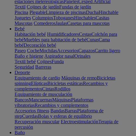
estaciones metereológicas
Paneles
Cesped Artificial
Textil
Cojines de jardín
Fundas de jardín
Piscina
Plegable
Limpieza de piscinas
Ducha
Hinchable
Juguetes
Columpios
Toboganes
Hinchables
Casitas
Mascotas
Comederos
Jaulas
Casetas para mascotas
Bebé
Habitación bebé
Humidificadores
Cestas
Colchón para
bebé
Muebles para habitación de bebé
Cunas
Cama
bebé
Decoración bebé
Paseo
Coche
Mochilas
Accesorios
Capazos
Carrito ligero
Baño e higiene
Aspirador nasal
Orinales
Textil bebé
Cojines
Funda
Seguridad
Barreras
Deporte
Equipamiento de cardio
Máquinas de remo
Bicicletas
spinning
Elípticas
Bicicletas estáticas
Recambios y
complementos
Cintas
Rodillos
Equipamiento de musculación
Bancos
Mancuernas
Máquinas
Plataformas
vibratorias
Recambios y complementos
Accesorios fitness
Bandas
Barras
Plataforma de
step
Cuerdas
Bolas y esferas de equilibrio
Recuperación muscular
Electroestimulación
Terapia de
percusión
Baño