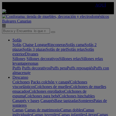
🔵Cambia tu electro con
-10% EXTRA
de descuento ☑️
AQUÍ
Baleares
Canarias
Sofás
Sofás
Chaise Longue
Rinconeras
Sofás cama
Sofás 2
plazas
Sofás 3 plazas
Sofás de piel
Sofás relax
Sofás
exterior
Divanes
Sillones
Sillones decorativos
Sillones relax
Sillones relax
levantapersonas
Puffs
Puffs decorativos
Puffs pera
Puffs reposapiés
Puffs con
almacenaje
Descanso
Colchones
Packs colchón y canapé
Colchones
viscoelásticos
Colchones de muelles
Colchones de muelles
ensacados
Colchones enrollados
Colchones de
espuma
Colchones para bebé
Colchones hinchables
Canapés y bases
Canapés
Base tapizadas
Somieres
Patas de
somieres
Camas
Camas de matrimonio
Camas dobles
Camas
individuales
Camas juveniles
Camas infantiles
Literas
Camas