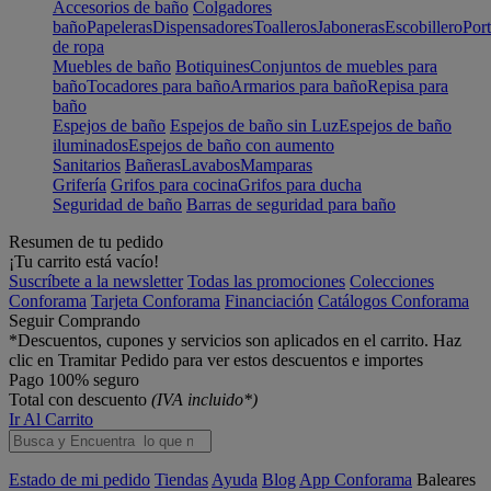
Accesorios de baño
Colgadores
baño
Papeleras
Dispensadores
Toalleros
Jaboneras
Escobillero
Port
de ropa
Muebles de baño
Botiquines
Conjuntos de muebles para
baño
Tocadores para baño
Armarios para baño
Repisa para
baño
Espejos de baño
Espejos de baño sin Luz
Espejos de baño
iluminados
Espejos de baño con aumento
Sanitarios
Bañeras
Lavabos
Mamparas
Grifería
Grifos para cocina
Grifos para ducha
Seguridad de baño
Barras de seguridad para baño
Resumen de tu pedido
¡Tu carrito está vacío!
Suscríbete a la newsletter
Todas las promociones
Colecciones
Conforama
Tarjeta Conforama
Financiación
Catálogos Conforama
Seguir Comprando
*Descuentos, cupones y servicios son aplicados en el carrito. Haz
clic en Tramitar Pedido para ver estos descuentos e importes
Pago 100% seguro
Total con descuento
(IVA incluido*)
Ir Al Carrito
Estado de mi pedido
Tiendas
Ayuda
Blog
App Conforama
Baleares