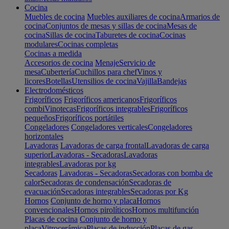
Cocina
Muebles de cocina
Muebles auxiliares de cocina
Armarios de
cocina
Conjuntos de mesas y sillas de cocina
Mesas de
cocina
Sillas de cocina
Taburetes de cocina
Cocinas
modulares
Cocinas completas
Cocinas a medida
Accesorios de cocina
Menaje
Servicio de
mesa
Cubertería
Cuchillos para chef
Vinos y
licores
Botellas
Utensilios de cocina
Vajilla
Bandejas
Electrodomésticos
Frigoríficos
Frigoríficos americanos
Frigoríficos
combi
Vinotecas
Frigoríficos integrables
Frigoríficos
pequeños
Frigoríficos portátiles
Congeladores
Congeladores verticales
Congeladores
horizontales
Lavadoras
Lavadoras de carga frontal
Lavadoras de carga
superior
Lavadoras - Secadoras
Lavadoras
integrables
Lavadoras por kg
Secadoras
Lavadoras - Secadoras
Secadoras con bomba de
calor
Secadoras de condensación
Secadoras de
evacuación
Secadoras integrables
Secadoras por Kg
Hornos
Conjunto de horno y placa
Hornos
convencionales
Hornos pirolíticos
Hornos multifunción
Placas de cocina
Conjunto de horno y
placa
Vitrocerámica
Placas de inducción
Placas de gas