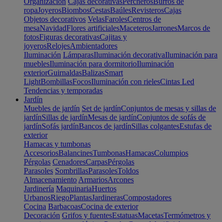
Organización
Cajas decorativas
Percheros
Burros de
ropa
Joyeros
Biombos
Cestas
Baúles
Revisteros
Cajas
Objetos decorativos
Velas
Faroles
Centros de
mesa
Navidad
Flores artificiales
Maceteros
Jarrones
Marcos de
fotos
Figuras decorativas
Cajitas y
joyeros
Relojes
Ambientadores
Iluminación
Lámparas
Iluminación decorativa
Iluminación para
muebles
Iluminación para dormitorio
Iluminación
exterior
Guirnaldas
Balizas
Smart
Light
Bombillas
Focos
Iluminación con rieles
Cintas Led
Tendencias y temporadas
Jardín
Muebles de jardín
Set de jardín
Conjuntos de mesas y sillas de
jardín
Sillas de jardín
Mesas de jardín
Conjuntos de sofás de
jardín
Sofás jardín
Bancos de jardín
Sillas colgantes
Estufas de
exterior
Hamacas y tumbonas
Accesorios
Balancines
Tumbonas
Hamacas
Columpios
Pérgolas
Cenadores
Carpas
Pérgolas
Parasoles
Sombrillas
Parasoles
Toldos
Almacenamiento
Armarios
Arcones
Jardinería
Maquinaria
Huertos
Urbanos
Riego
Plantas
Jardineras
Compostadores
Cocina
Barbacoas
Cocina de exterior
Decoración
Grifos y fuentes
Estatuas
Macetas
Termómetros y