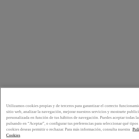
Utilizamos cookies propias y de terceros para garantizar el correcto funcionami
sitio web, analizar la navegación, mejorar nuestros servicios y mostrarte public
personalizada en función de tus hábitos de navegación. Puedes aceptar todas la
pulsando en “Aceptar”, o configurar tus preferencias para seleccionar qué tipos
cookies deseas permitir o rechazar. Para más información, consulta nuestra
Pol
Cookies