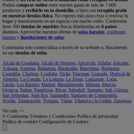
Podrás
comprar online
entre nuestra gama de más de 7.000
productos y
recibirlo en tu domicilio
, o bien con
recogida gratis
en nuestras tiendas física.
No esperes más para crear o renovar tu
hogar y transformarlo en un espacio con mucho estilo. Conforama
tiene 300
tiendas de muebles
físicas distribuidas en
6 países
distintos. Aproveche nuestras ofertas de
sofas baratos
,
colchones
baratos
y
liquidaciones de sofas
.
Conforama solo comercializa a través de su website o, físicamente,
en sus
tiendas de sofás
.
Alcalá de Guadaíra
,
Alcalá de Henares
,
Alcorcón
,
Alfafar
,
Alicante
,
Arinaga
,
Asturias
,
Badalona
,
Barakaldo
,
Barcelona
,
Burjassot
,
Castellón
,
Chafiras
,
Cordoba
,
Elche
,
Finestrat
,
Granada
,
Huércal de
Almería
,
La Coruña
,
La Laguna
,
La Zenia
,
Lanzarote
,
León
,
Lleida
,
Los Barrios
,
Madrid
,
Majadahonda
,
Málaga
,
Murcia
,
Orotava
,
Palma
,
Pamplona
,
Rivas
,
Sabadell
,
Sagunto
,
Salt, Girona
,
San Sebastian
,
Sant Boi
,
Santander
,
Santiago de Compostela
,
Sevilla
,
Tamaraceite
,
Terrassa
,
Viana
,
Vilanova i la Geltrú
,
Zaragoza
Ver más >>
© Conforama
Términos y Condiciones
Política de privacidad
Política de cookies
Configuración de Cookies