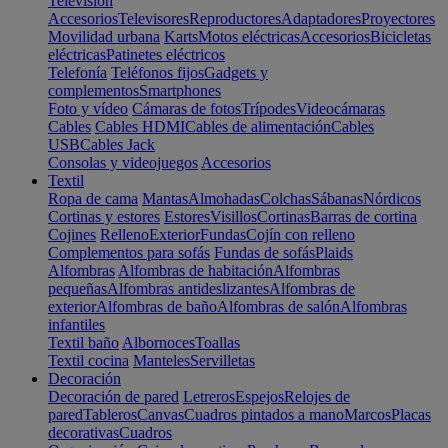
Televisión
Accesorios
Televisores
Reproductores
Adaptadores
Proyectores
Movilidad urbana
Karts
Motos eléctricas
Accesorios
Bicicletas
eléctricas
Patinetes eléctricos
Telefonía
Teléfonos fijos
Gadgets y
complementos
Smartphones
Foto y vídeo
Cámaras de fotos
Trípodes
Videocámaras
Cables
Cables HDMI
Cables de alimentación
Cables
USB
Cables Jack
Consolas y videojuegos
Accesorios
Textil
Ropa de cama
Mantas
Almohadas
Colchas
Sábanas
Nórdicos
Cortinas y estores
Estores
Visillos
Cortinas
Barras de cortina
Cojines
Relleno
Exterior
Fundas
Cojín con relleno
Complementos para sofás
Fundas de sofás
Plaids
Alfombras
Alfombras de habitación
Alfombras
pequeñas
Alfombras antideslizantes
Alfombras de
exterior
Alfombras de baño
Alfombras de salón
Alfombras
infantiles
Textil baño
Albornoces
Toallas
Textil cocina
Manteles
Servilletas
Decoración
Decoración de pared
Letreros
Espejos
Relojes de
pared
Tableros
Canvas
Cuadros pintados a mano
Marcos
Placas
decorativas
Cuadros