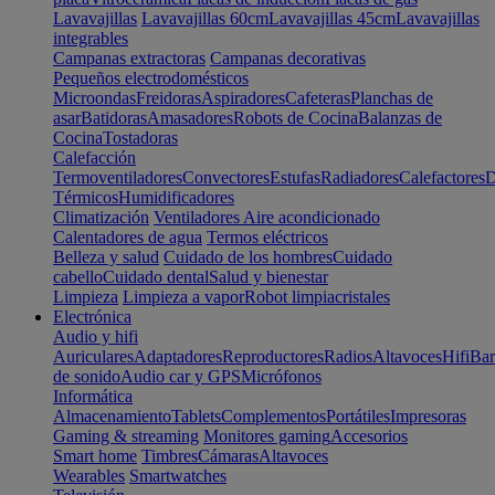
Lavavajillas
Lavavajillas 60cm
Lavavajillas 45cm
Lavavajillas
integrables
Campanas extractoras
Campanas decorativas
Pequeños electrodomésticos
Microondas
Freidoras
Aspiradores
Cafeteras
Planchas de
asar
Batidoras
Amasadores
Robots de Cocina
Balanzas de
Cocina
Tostadoras
Calefacción
Termoventiladores
Convectores
Estufas
Radiadores
Calefactores
D
Térmicos
Humidificadores
Climatización
Ventiladores
Aire acondicionado
Calentadores de agua
Termos eléctricos
Belleza y salud
Cuidado de los hombres
Cuidado
cabello
Cuidado dental
Salud y bienestar
Limpieza
Limpieza a vapor
Robot limpiacristales
Electrónica
Audio y hifi
Auriculares
Adaptadores
Reproductores
Radios
Altavoces
Hifi
Bar
de sonido
Audio car y GPS
Micrófonos
Informática
Almacenamiento
Tablets
Complementos
Portátiles
Impresoras
Gaming & streaming
Monitores gaming
Accesorios
Smart home
Timbres
Cámaras
Altavoces
Wearables
Smartwatches