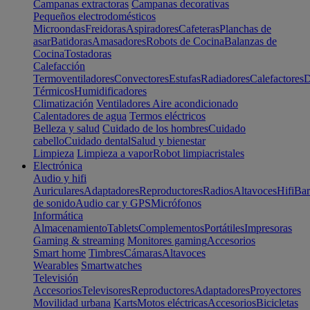
Campanas extractoras
Campanas decorativas
Pequeños electrodomésticos
Microondas
Freidoras
Aspiradores
Cafeteras
Planchas de
asar
Batidoras
Amasadores
Robots de Cocina
Balanzas de
Cocina
Tostadoras
Calefacción
Termoventiladores
Convectores
Estufas
Radiadores
Calefactores
D
Térmicos
Humidificadores
Climatización
Ventiladores
Aire acondicionado
Calentadores de agua
Termos eléctricos
Belleza y salud
Cuidado de los hombres
Cuidado
cabello
Cuidado dental
Salud y bienestar
Limpieza
Limpieza a vapor
Robot limpiacristales
Electrónica
Audio y hifi
Auriculares
Adaptadores
Reproductores
Radios
Altavoces
Hifi
Bar
de sonido
Audio car y GPS
Micrófonos
Informática
Almacenamiento
Tablets
Complementos
Portátiles
Impresoras
Gaming & streaming
Monitores gaming
Accesorios
Smart home
Timbres
Cámaras
Altavoces
Wearables
Smartwatches
Televisión
Accesorios
Televisores
Reproductores
Adaptadores
Proyectores
Movilidad urbana
Karts
Motos eléctricas
Accesorios
Bicicletas