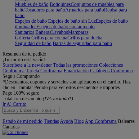
Muebles de baño
Botiquines
Conjuntos de muebles para
baño
Tocadores para baño
Armarios para baño
Repisa para
baño
Espejos de baño
Espejos de baño sin Luz
Espejos de baño
iluminados
Espejos de baño con aumento
Sanitarios
Bañeras
Lavabos
Mamparas
Grifería
Grifos para cocina
Grifos para ducha
Seguridad de baño
Barras de seguridad para baño
Resumen de tu pedido
¡Tu carrito está vacío!
Suscríbete a la newsletter
Todas las promociones
Colecciones
Conforama
Tarjeta Conforama
Financiación
Catálogos Conforama
Seguir Comprando
*Descuentos, cupones y servicios son aplicados en el carrito. Haz
clic en Tramitar Pedido para ver estos descuentos e importes
Pago 100% seguro
Total con descuento
(IVA incluido*)
Ir Al Carrito
Estado de mi pedido
Tiendas
Ayuda
Blog
App Conforama
Baleares
Canarias