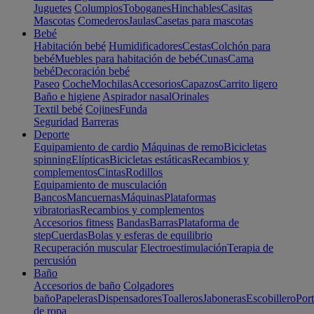
Juguetes
Columpios
Toboganes
Hinchables
Casitas
Mascotas
Comederos
Jaulas
Casetas para mascotas
Bebé
Habitación bebé
Humidificadores
Cestas
Colchón para
bebé
Muebles para habitación de bebé
Cunas
Cama
bebé
Decoración bebé
Paseo
Coche
Mochilas
Accesorios
Capazos
Carrito ligero
Baño e higiene
Aspirador nasal
Orinales
Textil bebé
Cojines
Funda
Seguridad
Barreras
Deporte
Equipamiento de cardio
Máquinas de remo
Bicicletas
spinning
Elípticas
Bicicletas estáticas
Recambios y
complementos
Cintas
Rodillos
Equipamiento de musculación
Bancos
Mancuernas
Máquinas
Plataformas
vibratorias
Recambios y complementos
Accesorios fitness
Bandas
Barras
Plataforma de
step
Cuerdas
Bolas y esferas de equilibrio
Recuperación muscular
Electroestimulación
Terapia de
percusión
Baño
Accesorios de baño
Colgadores
baño
Papeleras
Dispensadores
Toalleros
Jaboneras
Escobillero
Port
de ropa