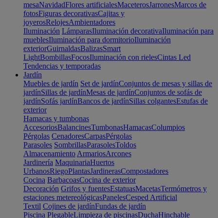
mesa
Navidad
Flores artificiales
Maceteros
Jarrones
Marcos de
fotos
Figuras decorativas
Cajitas y
joyeros
Relojes
Ambientadores
Iluminación
Lámparas
Iluminación decorativa
Iluminación para
muebles
Iluminación para dormitorio
Iluminación
exterior
Guirnaldas
Balizas
Smart
Light
Bombillas
Focos
Iluminación con rieles
Cintas Led
Tendencias y temporadas
Jardín
Muebles de jardín
Set de jardín
Conjuntos de mesas y sillas de
jardín
Sillas de jardín
Mesas de jardín
Conjuntos de sofás de
jardín
Sofás jardín
Bancos de jardín
Sillas colgantes
Estufas de
exterior
Hamacas y tumbonas
Accesorios
Balancines
Tumbonas
Hamacas
Columpios
Pérgolas
Cenadores
Carpas
Pérgolas
Parasoles
Sombrillas
Parasoles
Toldos
Almacenamiento
Armarios
Arcones
Jardinería
Maquinaria
Huertos
Urbanos
Riego
Plantas
Jardineras
Compostadores
Cocina
Barbacoas
Cocina de exterior
Decoración
Grifos y fuentes
Estatuas
Macetas
Termómetros y
estaciones metereológicas
Paneles
Cesped Artificial
Textil
Cojines de jardín
Fundas de jardín
Piscina
Plegable
Limpieza de piscinas
Ducha
Hinchable