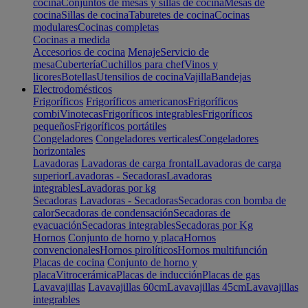
cocina
Conjuntos de mesas y sillas de cocina
Mesas de
cocina
Sillas de cocina
Taburetes de cocina
Cocinas
modulares
Cocinas completas
Cocinas a medida
Accesorios de cocina
Menaje
Servicio de
mesa
Cubertería
Cuchillos para chef
Vinos y
licores
Botellas
Utensilios de cocina
Vajilla
Bandejas
Electrodomésticos
Frigoríficos
Frigoríficos americanos
Frigoríficos
combi
Vinotecas
Frigoríficos integrables
Frigoríficos
pequeños
Frigoríficos portátiles
Congeladores
Congeladores verticales
Congeladores
horizontales
Lavadoras
Lavadoras de carga frontal
Lavadoras de carga
superior
Lavadoras - Secadoras
Lavadoras
integrables
Lavadoras por kg
Secadoras
Lavadoras - Secadoras
Secadoras con bomba de
calor
Secadoras de condensación
Secadoras de
evacuación
Secadoras integrables
Secadoras por Kg
Hornos
Conjunto de horno y placa
Hornos
convencionales
Hornos pirolíticos
Hornos multifunción
Placas de cocina
Conjunto de horno y
placa
Vitrocerámica
Placas de inducción
Placas de gas
Lavavajillas
Lavavajillas 60cm
Lavavajillas 45cm
Lavavajillas
integrables