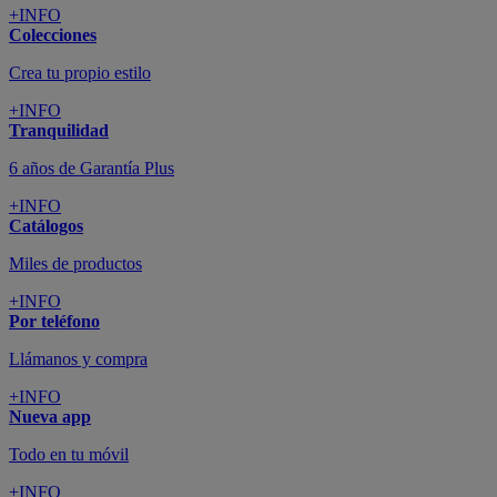
+INFO
Colecciones
Crea tu propio estilo
+INFO
Tranquilidad
6 años de Garantía Plus
+INFO
Catálogos
Miles de productos
+INFO
Por teléfono
Llámanos y compra
+INFO
Nueva app
Todo en tu móvil
+INFO