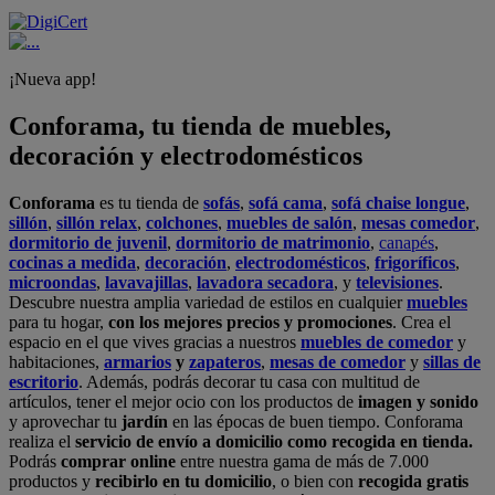
¡Nueva app!
Conforama, tu tienda de muebles,
decoración y electrodomésticos
Conforama
es tu tienda de
sofás
,
sofá cama
,
sofá chaise longue
,
sillón
,
sillón relax
,
colchones
,
muebles de salón
,
mesas comedor
,
dormitorio de juvenil
,
dormitorio de matrimonio
,
canapés
,
cocinas a medida
,
decoración
,
electrodomésticos
,
frigoríficos
,
microondas
,
lavavajillas
,
lavadora secadora
, y
televisiones
.
Descubre nuestra amplia variedad de estilos en cualquier
muebles
para tu hogar,
con los mejores precios y promociones
. Crea el
espacio en el que vives gracias a nuestros
muebles de comedor
y
habitaciones,
armarios
y
zapateros
,
mesas de comedor
y
sillas de
escritorio
. Además, podrás decorar tu casa con multitud de
artículos, tener el mejor ocio con los productos de
imagen y sonido
y aprovechar tu
jardín
en las épocas de buen tiempo. Conforama
realiza el
servicio de envío a domicilio como recogida en tienda.
Podrás
comprar online
entre nuestra gama de más de 7.000
productos y
recibirlo en tu domicilio
, o bien con
recogida gratis