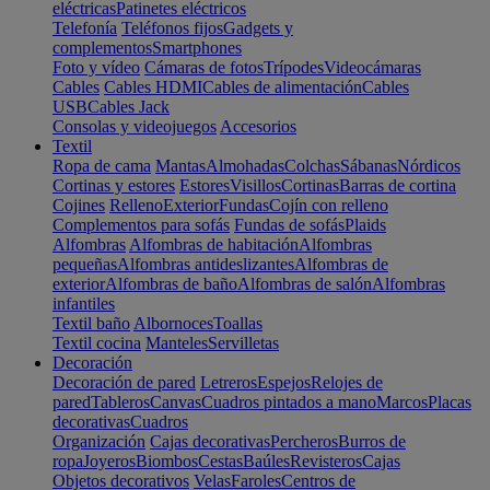
eléctricas
Patinetes eléctricos
Telefonía
Teléfonos fijos
Gadgets y
complementos
Smartphones
Foto y vídeo
Cámaras de fotos
Trípodes
Videocámaras
Cables
Cables HDMI
Cables de alimentación
Cables
USB
Cables Jack
Consolas y videojuegos
Accesorios
Textil
Ropa de cama
Mantas
Almohadas
Colchas
Sábanas
Nórdicos
Cortinas y estores
Estores
Visillos
Cortinas
Barras de cortina
Cojines
Relleno
Exterior
Fundas
Cojín con relleno
Complementos para sofás
Fundas de sofás
Plaids
Alfombras
Alfombras de habitación
Alfombras
pequeñas
Alfombras antideslizantes
Alfombras de
exterior
Alfombras de baño
Alfombras de salón
Alfombras
infantiles
Textil baño
Albornoces
Toallas
Textil cocina
Manteles
Servilletas
Decoración
Decoración de pared
Letreros
Espejos
Relojes de
pared
Tableros
Canvas
Cuadros pintados a mano
Marcos
Placas
decorativas
Cuadros
Organización
Cajas decorativas
Percheros
Burros de
ropa
Joyeros
Biombos
Cestas
Baúles
Revisteros
Cajas
Objetos decorativos
Velas
Faroles
Centros de