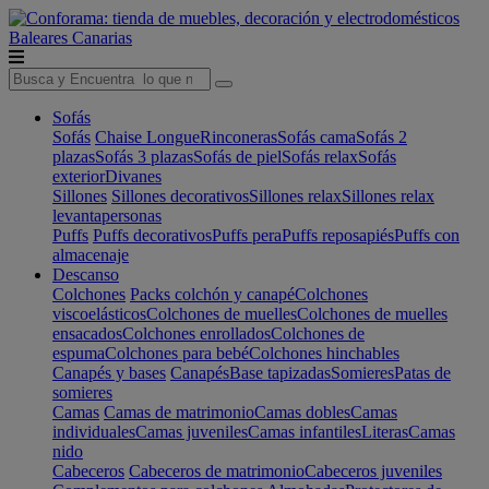
Baleares
Canarias
Sofás
Sofás
Chaise Longue
Rinconeras
Sofás cama
Sofás 2
plazas
Sofás 3 plazas
Sofás de piel
Sofás relax
Sofás
exterior
Divanes
Sillones
Sillones decorativos
Sillones relax
Sillones relax
levantapersonas
Puffs
Puffs decorativos
Puffs pera
Puffs reposapiés
Puffs con
almacenaje
Descanso
Colchones
Packs colchón y canapé
Colchones
viscoelásticos
Colchones de muelles
Colchones de muelles
ensacados
Colchones enrollados
Colchones de
espuma
Colchones para bebé
Colchones hinchables
Canapés y bases
Canapés
Base tapizadas
Somieres
Patas de
somieres
Camas
Camas de matrimonio
Camas dobles
Camas
individuales
Camas juveniles
Camas infantiles
Literas
Camas
nido
Cabeceros
Cabeceros de matrimonio
Cabeceros juveniles