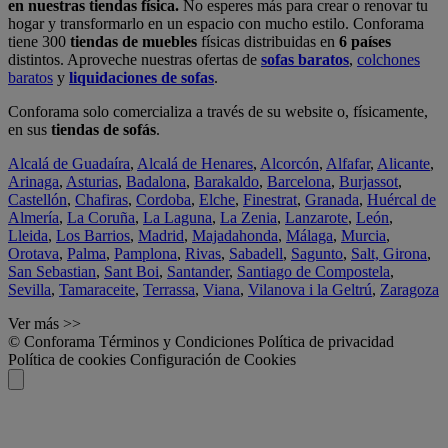
en nuestras tiendas física.
No esperes más para crear o renovar tu
hogar y transformarlo en un espacio con mucho estilo. Conforama
tiene 300
tiendas de muebles
físicas distribuidas en
6 países
distintos. Aproveche nuestras ofertas de
sofas baratos
,
colchones
baratos
y
liquidaciones de sofas
.
Conforama solo comercializa a través de su website o, físicamente,
en sus
tiendas de sofás
.
Alcalá de Guadaíra
,
Alcalá de Henares
,
Alcorcón
,
Alfafar
,
Alicante
,
Arinaga
,
Asturias
,
Badalona
,
Barakaldo
,
Barcelona
,
Burjassot
,
Castellón
,
Chafiras
,
Cordoba
,
Elche
,
Finestrat
,
Granada
,
Huércal de
Almería
,
La Coruña
,
La Laguna
,
La Zenia
,
Lanzarote
,
León
,
Lleida
,
Los Barrios
,
Madrid
,
Majadahonda
,
Málaga
,
Murcia
,
Orotava
,
Palma
,
Pamplona
,
Rivas
,
Sabadell
,
Sagunto
,
Salt, Girona
,
San Sebastian
,
Sant Boi
,
Santander
,
Santiago de Compostela
,
Sevilla
,
Tamaraceite
,
Terrassa
,
Viana
,
Vilanova i la Geltrú
,
Zaragoza
Ver más >>
© Conforama
Términos y Condiciones
Política de privacidad
Política de cookies
Configuración de Cookies