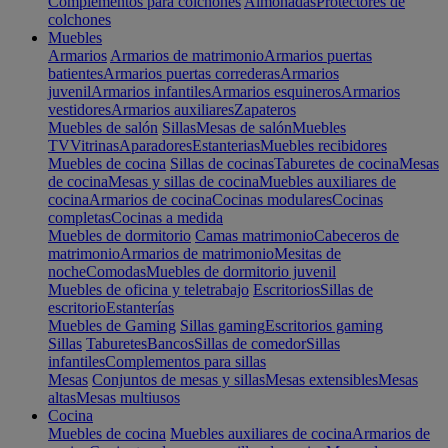
Complementos para colchones
Almohadas
Protectores de
colchones
Muebles
Armarios
Armarios de matrimonio
Armarios puertas
batientes
Armarios puertas correderas
Armarios
juvenil
Armarios infantiles
Armarios esquineros
Armarios
vestidores
Armarios auxiliares
Zapateros
Muebles de salón
Sillas
Mesas de salón
Muebles
TV
Vitrinas
Aparadores
Estanterias
Muebles recibidores
Muebles de cocina
Sillas de cocinas
Taburetes de cocina
Mesas
de cocina
Mesas y sillas de cocina
Muebles auxiliares de
cocina
Armarios de cocina
Cocinas modulares
Cocinas
completas
Cocinas a medida
Muebles de dormitorio
Camas matrimonio
Cabeceros de
matrimonio
Armarios de matrimonio
Mesitas de
noche
Comodas
Muebles de dormitorio juvenil
Muebles de oficina y teletrabajo
Escritorios
Sillas de
escritorio
Estanterías
Muebles de Gaming
Sillas gaming
Escritorios gaming
Sillas
Taburetes
Bancos
Sillas de comedor
Sillas
infantiles
Complementos para sillas
Mesas
Conjuntos de mesas y sillas
Mesas extensibles
Mesas
altas
Mesas multiusos
Cocina
Muebles de cocina
Muebles auxiliares de cocina
Armarios de