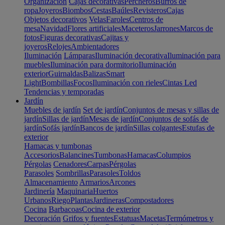
Organización
Cajas decorativas
Percheros
Burros de
ropa
Joyeros
Biombos
Cestas
Baúles
Revisteros
Cajas
Objetos decorativos
Velas
Faroles
Centros de
mesa
Navidad
Flores artificiales
Maceteros
Jarrones
Marcos de
fotos
Figuras decorativas
Cajitas y
joyeros
Relojes
Ambientadores
Iluminación
Lámparas
Iluminación decorativa
Iluminación para
muebles
Iluminación para dormitorio
Iluminación
exterior
Guirnaldas
Balizas
Smart
Light
Bombillas
Focos
Iluminación con rieles
Cintas Led
Tendencias y temporadas
Jardín
Muebles de jardín
Set de jardín
Conjuntos de mesas y sillas de
jardín
Sillas de jardín
Mesas de jardín
Conjuntos de sofás de
jardín
Sofás jardín
Bancos de jardín
Sillas colgantes
Estufas de
exterior
Hamacas y tumbonas
Accesorios
Balancines
Tumbonas
Hamacas
Columpios
Pérgolas
Cenadores
Carpas
Pérgolas
Parasoles
Sombrillas
Parasoles
Toldos
Almacenamiento
Armarios
Arcones
Jardinería
Maquinaria
Huertos
Urbanos
Riego
Plantas
Jardineras
Compostadores
Cocina
Barbacoas
Cocina de exterior
Decoración
Grifos y fuentes
Estatuas
Macetas
Termómetros y