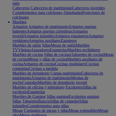
nido
Cabeceros
Cabeceros de matrimonio
Cabeceros juveniles
Complementos para colchones
Almohadas
Protectores de
colchones
Muebles
Armarios
Armarios de matrimonio
Armarios puertas
batientes
Armarios puertas correderas
Armarios
juvenil
Armarios infantiles
Armarios esquineros
Armarios
vestidores
Armarios auxiliares
Zapateros
Muebles de salón
Sillas
Mesas de salón
Muebles
TV
Vitrinas
Aparadores
Estanterias
Muebles recibidores
Muebles de cocina
Sillas de cocinas
Taburetes de cocina
Mesas
de cocina
Mesas y sillas de cocina
Muebles auxiliares de
cocina
Armarios de cocina
Cocinas modulares
Cocinas
completas
Cocinas a medida
Muebles de dormitorio
Camas matrimonio
Cabeceros de
matrimonio
Armarios de matrimonio
Mesitas de
noche
Comodas
Muebles de dormitorio juvenil
Muebles de oficina y teletrabajo
Escritorios
Sillas de
escritorio
Estanterías
Muebles de Gaming
Sillas gaming
Escritorios gaming
Sillas
Taburetes
Bancos
Sillas de comedor
Sillas
infantiles
Complementos para sillas
Mesas
Conjuntos de mesas y sillas
Mesas extensibles
Mesas
altas
Mesas multiusos