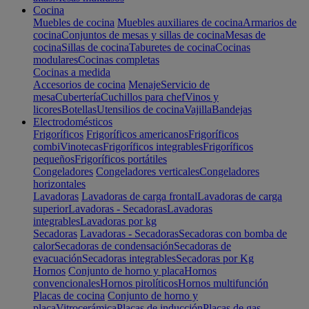
Cocina
Muebles de cocina
Muebles auxiliares de cocina
Armarios de
cocina
Conjuntos de mesas y sillas de cocina
Mesas de
cocina
Sillas de cocina
Taburetes de cocina
Cocinas
modulares
Cocinas completas
Cocinas a medida
Accesorios de cocina
Menaje
Servicio de
mesa
Cubertería
Cuchillos para chef
Vinos y
licores
Botellas
Utensilios de cocina
Vajilla
Bandejas
Electrodomésticos
Frigoríficos
Frigoríficos americanos
Frigoríficos
combi
Vinotecas
Frigoríficos integrables
Frigoríficos
pequeños
Frigoríficos portátiles
Congeladores
Congeladores verticales
Congeladores
horizontales
Lavadoras
Lavadoras de carga frontal
Lavadoras de carga
superior
Lavadoras - Secadoras
Lavadoras
integrables
Lavadoras por kg
Secadoras
Lavadoras - Secadoras
Secadoras con bomba de
calor
Secadoras de condensación
Secadoras de
evacuación
Secadoras integrables
Secadoras por Kg
Hornos
Conjunto de horno y placa
Hornos
convencionales
Hornos pirolíticos
Hornos multifunción
Placas de cocina
Conjunto de horno y
placa
Vitrocerámica
Placas de inducción
Placas de gas