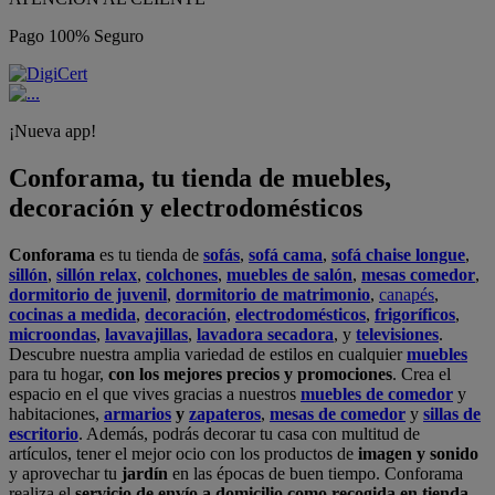
Pago 100% Seguro
¡Nueva app!
Conforama, tu tienda de muebles,
decoración y electrodomésticos
Conforama
es tu tienda de
sofás
,
sofá cama
,
sofá chaise longue
,
sillón
,
sillón relax
,
colchones
,
muebles de salón
,
mesas comedor
,
dormitorio de juvenil
,
dormitorio de matrimonio
,
canapés
,
cocinas a medida
,
decoración
,
electrodomésticos
,
frigoríficos
,
microondas
,
lavavajillas
,
lavadora secadora
, y
televisiones
.
Descubre nuestra amplia variedad de estilos en cualquier
muebles
para tu hogar,
con los mejores precios y promociones
. Crea el
espacio en el que vives gracias a nuestros
muebles de comedor
y
habitaciones,
armarios
y
zapateros
,
mesas de comedor
y
sillas de
escritorio
. Además, podrás decorar tu casa con multitud de
artículos, tener el mejor ocio con los productos de
imagen y sonido
y aprovechar tu
jardín
en las épocas de buen tiempo. Conforama
realiza el
servicio de envío a domicilio como recogida en tienda.