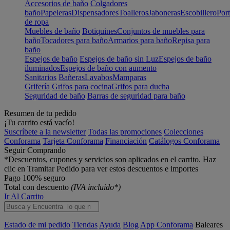
Accesorios de baño
Colgadores
baño
Papeleras
Dispensadores
Toalleros
Jaboneras
Escobillero
Port
de ropa
Muebles de baño
Botiquines
Conjuntos de muebles para
baño
Tocadores para baño
Armarios para baño
Repisa para
baño
Espejos de baño
Espejos de baño sin Luz
Espejos de baño
iluminados
Espejos de baño con aumento
Sanitarios
Bañeras
Lavabos
Mamparas
Grifería
Grifos para cocina
Grifos para ducha
Seguridad de baño
Barras de seguridad para baño
Resumen de tu pedido
¡Tu carrito está vacío!
Suscríbete a la newsletter
Todas las promociones
Colecciones
Conforama
Tarjeta Conforama
Financiación
Catálogos Conforama
Seguir Comprando
*Descuentos, cupones y servicios son aplicados en el carrito. Haz
clic en Tramitar Pedido para ver estos descuentos e importes
Pago 100% seguro
Total con descuento
(IVA incluido*)
Ir Al Carrito
Estado de mi pedido
Tiendas
Ayuda
Blog
App Conforama
Baleares