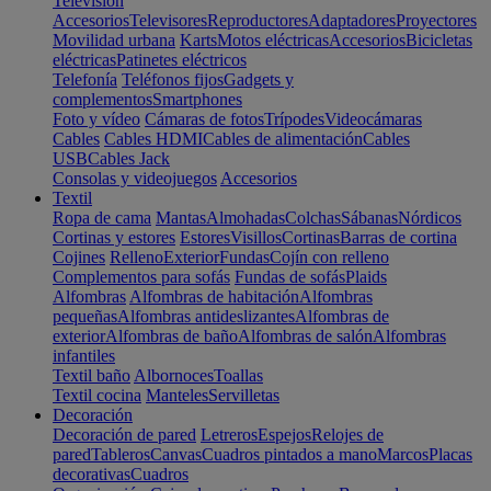
Televisión
Accesorios
Televisores
Reproductores
Adaptadores
Proyectores
Movilidad urbana
Karts
Motos eléctricas
Accesorios
Bicicletas
eléctricas
Patinetes eléctricos
Telefonía
Teléfonos fijos
Gadgets y
complementos
Smartphones
Foto y vídeo
Cámaras de fotos
Trípodes
Videocámaras
Cables
Cables HDMI
Cables de alimentación
Cables
USB
Cables Jack
Consolas y videojuegos
Accesorios
Textil
Ropa de cama
Mantas
Almohadas
Colchas
Sábanas
Nórdicos
Cortinas y estores
Estores
Visillos
Cortinas
Barras de cortina
Cojines
Relleno
Exterior
Fundas
Cojín con relleno
Complementos para sofás
Fundas de sofás
Plaids
Alfombras
Alfombras de habitación
Alfombras
pequeñas
Alfombras antideslizantes
Alfombras de
exterior
Alfombras de baño
Alfombras de salón
Alfombras
infantiles
Textil baño
Albornoces
Toallas
Textil cocina
Manteles
Servilletas
Decoración
Decoración de pared
Letreros
Espejos
Relojes de
pared
Tableros
Canvas
Cuadros pintados a mano
Marcos
Placas
decorativas
Cuadros