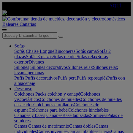
🔵Cambia tu electro con
-10% EXTRA
de descuento ☑️
AQUÍ
Baleares
Canarias
Sofás
Sofás
Chaise Longue
Rinconeras
Sofás cama
Sofás 2
plazas
Sofás 3 plazas
Sofás de piel
Sofás relax
Sofás
exterior
Divanes
Sillones
Sillones decorativos
Sillones relax
Sillones relax
levantapersonas
Puffs
Puffs decorativos
Puffs pera
Puffs reposapiés
Puffs con
almacenaje
Descanso
Colchones
Packs colchón y canapé
Colchones
viscoelásticos
Colchones de muelles
Colchones de muelles
ensacados
Colchones enrollados
Colchones de
espuma
Colchones para bebé
Colchones hinchables
Canapés y bases
Canapés
Base tapizadas
Somieres
Patas de
somieres
Camas
Camas de matrimonio
Camas dobles
Camas
individuales
Camas juveniles
Camas infantiles
Literas
Camas