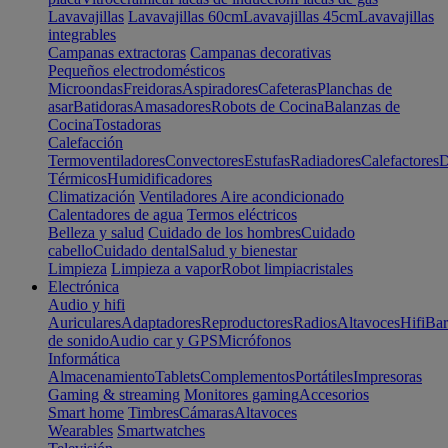
Lavavajillas
Lavavajillas 60cm
Lavavajillas 45cm
Lavavajillas
integrables
Campanas extractoras
Campanas decorativas
Pequeños electrodomésticos
Microondas
Freidoras
Aspiradores
Cafeteras
Planchas de
asar
Batidoras
Amasadores
Robots de Cocina
Balanzas de
Cocina
Tostadoras
Calefacción
Termoventiladores
Convectores
Estufas
Radiadores
Calefactores
D
Térmicos
Humidificadores
Climatización
Ventiladores
Aire acondicionado
Calentadores de agua
Termos eléctricos
Belleza y salud
Cuidado de los hombres
Cuidado
cabello
Cuidado dental
Salud y bienestar
Limpieza
Limpieza a vapor
Robot limpiacristales
Electrónica
Audio y hifi
Auriculares
Adaptadores
Reproductores
Radios
Altavoces
Hifi
Bar
de sonido
Audio car y GPS
Micrófonos
Informática
Almacenamiento
Tablets
Complementos
Portátiles
Impresoras
Gaming & streaming
Monitores gaming
Accesorios
Smart home
Timbres
Cámaras
Altavoces
Wearables
Smartwatches