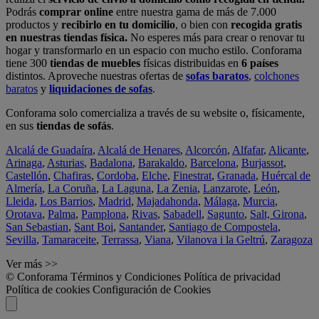
Podrás
comprar online
entre nuestra gama de más de 7.000
productos y
recibirlo en tu domicilio
, o bien con
recogida gratis
en nuestras tiendas física.
No esperes más para crear o renovar tu
hogar y transformarlo en un espacio con mucho estilo. Conforama
tiene 300
tiendas de muebles
físicas distribuidas en
6 países
distintos. Aproveche nuestras ofertas de
sofas baratos
,
colchones
baratos
y
liquidaciones de sofas
.
Conforama solo comercializa a través de su website o, físicamente,
en sus
tiendas de sofás
.
Alcalá de Guadaíra
,
Alcalá de Henares
,
Alcorcón
,
Alfafar
,
Alicante
,
Arinaga
,
Asturias
,
Badalona
,
Barakaldo
,
Barcelona
,
Burjassot
,
Castellón
,
Chafiras
,
Cordoba
,
Elche
,
Finestrat
,
Granada
,
Huércal de
Almería
,
La Coruña
,
La Laguna
,
La Zenia
,
Lanzarote
,
León
,
Lleida
,
Los Barrios
,
Madrid
,
Majadahonda
,
Málaga
,
Murcia
,
Orotava
,
Palma
,
Pamplona
,
Rivas
,
Sabadell
,
Sagunto
,
Salt, Girona
,
San Sebastian
,
Sant Boi
,
Santander
,
Santiago de Compostela
,
Sevilla
,
Tamaraceite
,
Terrassa
,
Viana
,
Vilanova i la Geltrú
,
Zaragoza
Ver más >>
© Conforama
Términos y Condiciones
Política de privacidad
Política de cookies
Configuración de Cookies