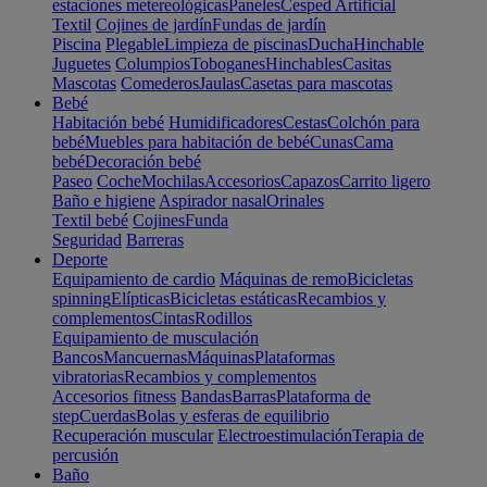
estaciones metereológicas
Paneles
Cesped Artificial
Textil
Cojines de jardín
Fundas de jardín
Piscina
Plegable
Limpieza de piscinas
Ducha
Hinchable
Juguetes
Columpios
Toboganes
Hinchables
Casitas
Mascotas
Comederos
Jaulas
Casetas para mascotas
Bebé
Habitación bebé
Humidificadores
Cestas
Colchón para
bebé
Muebles para habitación de bebé
Cunas
Cama
bebé
Decoración bebé
Paseo
Coche
Mochilas
Accesorios
Capazos
Carrito ligero
Baño e higiene
Aspirador nasal
Orinales
Textil bebé
Cojines
Funda
Seguridad
Barreras
Deporte
Equipamiento de cardio
Máquinas de remo
Bicicletas
spinning
Elípticas
Bicicletas estáticas
Recambios y
complementos
Cintas
Rodillos
Equipamiento de musculación
Bancos
Mancuernas
Máquinas
Plataformas
vibratorias
Recambios y complementos
Accesorios fitness
Bandas
Barras
Plataforma de
step
Cuerdas
Bolas y esferas de equilibrio
Recuperación muscular
Electroestimulación
Terapia de
percusión
Baño